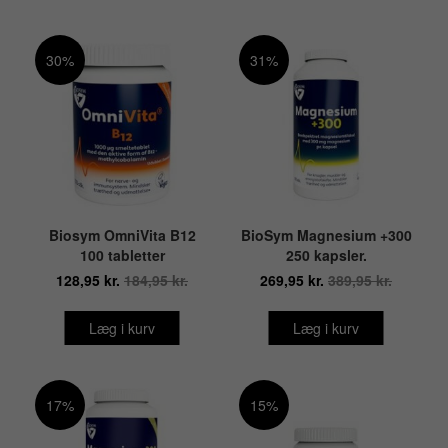
30%
31%
Biosym OmniVita B12
BioSym Magnesium +300
100 tabletter
250 kapsler.
128,95 kr.
184,95 kr.
269,95 kr.
389,95 kr.
Læg i kurv
Læg i kurv
17%
15%