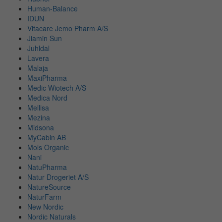
Human-Balance
IDUN
Vitacare Jemo Pharm A/S
Jiamin Sun
Juhldal
Lavera
Malaja
MaxiPharma
Medic Wiotech A/S
Medica Nord
Mellisa
Mezina
Midsona
MyCabin AB
Mols Organic
Nani
NatuPharma
Natur Drogeriet A/S
NatureSource
NaturFarm
New Nordic
Nordic Naturals