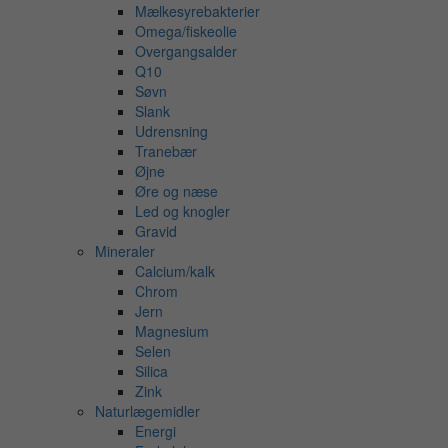
Mælkesyrebakterier
Omega/fiskeolie
Overgangsalder
Q10
Søvn
Slank
Udrensning
Tranebær
Øjne
Øre og næse
Led og knogler
Gravid
Mineraler
Calcium/kalk
Chrom
Jern
Magnesium
Selen
Silica
Zink
Naturlægemidler
Energi