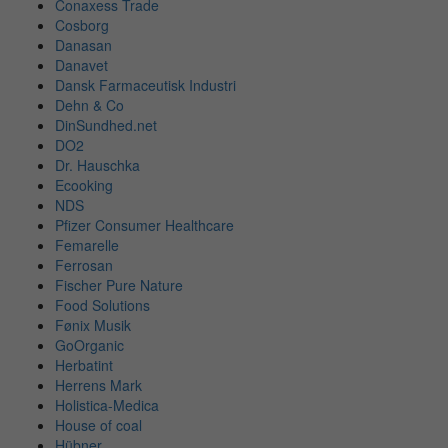
Conaxess Trade
Cosborg
Danasan
Danavet
Dansk Farmaceutisk Industri
Dehn & Co
DinSundhed.net
DO2
Dr. Hauschka
Ecooking
NDS
Pfizer Consumer Healthcare
Femarelle
Ferrosan
Fischer Pure Nature
Food Solutions
Fønix Musik
GoOrganic
Herbatint
Herrens Mark
Holistica-Medica
House of coal
Hübner