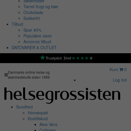
Sødemidler
Tørret frugt og bær
Chokolade
Sukkerfri
Tilbud
Spar 40%
Populære varer
Annonce tilbud
DATOVARER & OUTLET
★
★
★
★
★
God
Kurv
0
Danmarks online helse og
skønhedsbutik siden 1999
Log ind
Sundhed
Homøopati
Kosttilskud
Aloe Vera
Collagen