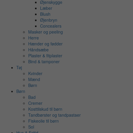
Øjenskygge
Læber
Blush
Øjenbryn
Concealers
Masker og peeling
Herre
Hænder og fødder
Håndsæbe
Plaster & fitplaster
Bind & tamponer
Tøj
Kvinder
Mænd
Børn
Børn
Bad
Cremer
Kosttilskud til børn
Tandbørster og tandpastaer
Fiskeolie til børn
Sol
Hus & Fritid