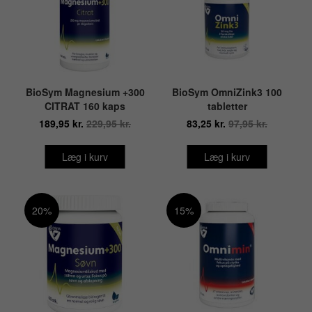
BioSym Magnesium +300
BioSym OmniZink3 100
CITRAT 160 kaps
tabletter
189,95 kr.
229,95 kr.
83,25 kr.
97,95 kr.
Læg i kurv
Læg i kurv
20%
15%