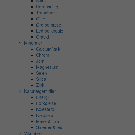
Slank
Udrensning
Tranebær
Øjne
Øre og næse
Led og knogler
Gravid
Mineraler
Calcium/kalk
Chrom
Jern
Magnesium
Selen
Silica
Zink
Naturlægemidler
Energi
Forkølelse
Kolesterol
Kredsløb
Mave & Tarm
Smerter & led
Vitaminer