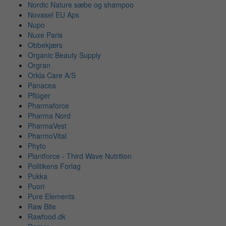
Nordic Nature sæbe og shampoo
Novasel EU Aps
Nupo
Nuxe Paris
Obbekjærs
Organic Beauty Supply
Orgran
Orkla Care A/S
Panacea
Pflüger
Pharmaforce
Pharma Nord
PharmaVest
PharmoVital
Phyto
Plantforce - Third Wave Nutrition
Politikens Forlag
Pukka
Puori
Pure Elements
Raw Bite
Rawfood.dk