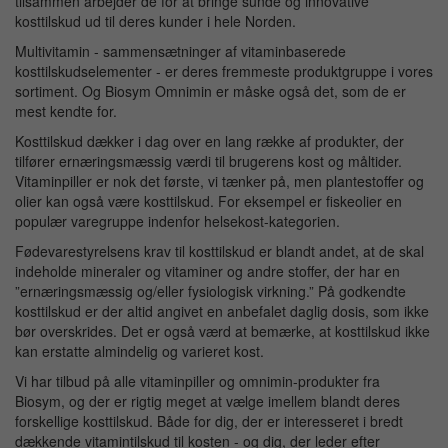
tilsammen arbejder de for at bringe sunde og innovative
kosttilskud ud til deres kunder i hele Norden.
Multivitamin - sammensætninger af vitaminbaserede
kosttilskudselementer - er deres fremmeste produktgruppe i vores
sortiment. Og Biosym Omnimin er måske også det, som de er
mest kendte for.
Kosttilskud dækker i dag over en lang række af produkter, der
tilfører ernæringsmæssig værdi til brugerens kost og måltider.
Vitaminpiller er nok det første, vi tænker på, men plantestoffer og
olier kan også være kosttilskud. For eksempel er fiskeolier en
populær varegruppe indenfor helsekost-kategorien.
Fødevarestyrelsens krav til kosttilskud er blandt andet, at de skal
indeholde mineraler og vitaminer og andre stoffer, der har en
”ernæringsmæssig og/eller fysiologisk virkning.” På godkendte
kosttilskud er der altid angivet en anbefalet daglig dosis, som ikke
bør overskrides. Det er også værd at bemærke, at kosttilskud ikke
kan erstatte almindelig og varieret kost.
Vi har tilbud på alle vitaminpiller og omnimin-produkter fra
Biosym, og der er rigtig meget at vælge imellem blandt deres
forskellige kosttilskud. Både for dig, der er interesseret i bredt
dækkende vitamintilskud til kosten - og dig, der leder efter