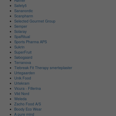
Rømer
Safety5
Sananordic
Scanpharm
Selected Gourmet Group
Semper
Solaray
SpaRitual
Sports Pharma APS
Sukrin
SuperFruit
Søbogaard
Terranova
Tiebreak Fit Therapy smerteplaster
Urtegaarden
Unik Food
Urtekram
Vicura - Fillerina
Vild Nord
Weleda
Zacho Food A/S
Boody Eco Wear
A pure mind