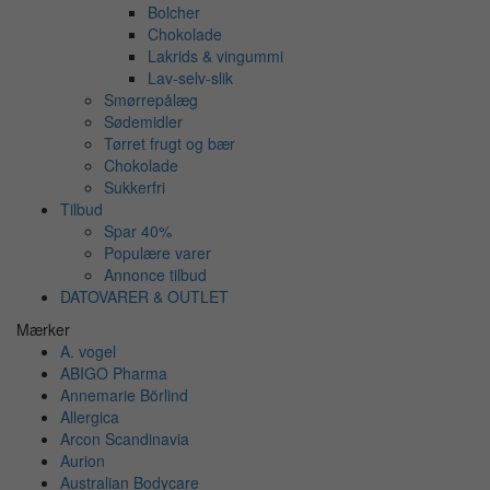
Bolcher
Chokolade
Lakrids & vingummi
Lav-selv-slik
Smørrepålæg
Sødemidler
Tørret frugt og bær
Chokolade
Sukkerfri
Tilbud
Spar 40%
Populære varer
Annonce tilbud
DATOVARER & OUTLET
Mærker
A. vogel
ABIGO Pharma
Annemarie Börlind
Allergica
Arcon Scandinavia
Aurion
Australian Bodycare