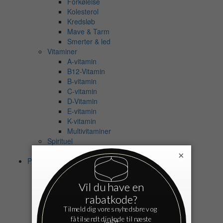
Forkølelse
Kolesterol
Kredsløb
Mave & Tarm
Smerter & led
Vitaminer
A-vitamin
B12-Vitamin
B-vitamin
C-vitamin
D-Vitamin
E-vitamin
K-vitamin
Multivitaminer
Spirituel
Eksamensangst
×
Personlig pleje
Bad
Shampoo
Balsam
Bodyshampoo
Badeolie
Badesalt