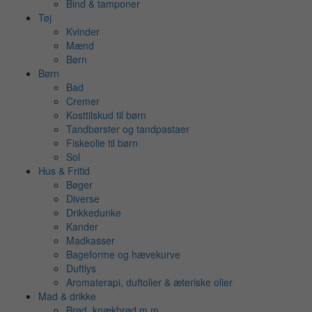
Bind & tamponer
Tøj
Kvinder
Mænd
Børn
Børn
Bad
Cremer
Kosttilskud til børn
Tandbørster og tandpastaer
Fiskeolie til børn
Sol
Hus & Fritid
Bøger
Diverse
Drikkedunke
Kander
Madkasser
Bageforme og hævekurve
Duftlys
Aromaterapi, duftolier & æteriske olier
Mad & drikke
Brød, knækbrød m.m.