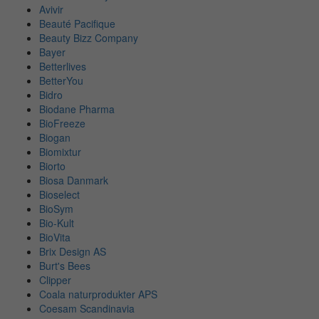
Avivir
Beauté Pacifique
Beauty Bizz Company
Bayer
Betterlives
BetterYou
Bidro
Biodane Pharma
BioFreeze
Biogan
Biomixtur
Biorto
Biosa Danmark
Bioselect
BioSym
Bio-Kult
BioVita
Brix Design AS
Burt's Bees
Clipper
Coala naturprodukter APS
Coesam Scandinavia