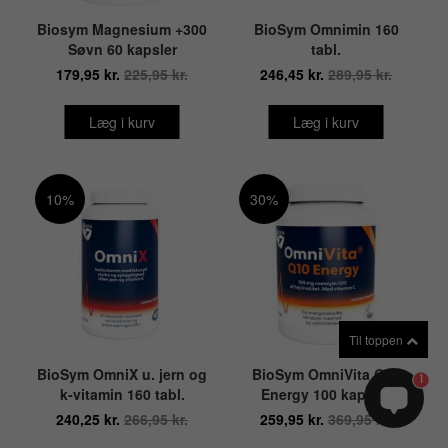
Biosym Magnesium +300
BioSym Omnimin 160
Søvn 60 kapsler
tabl.
179,95 kr.
225,95 kr.
246,45 kr.
289,95 kr.
Læg i kurv
Læg i kurv
10%
30%
Til toppen
BioSym OmniX u. jern og
BioSym OmniVita Q10
1
k-vitamin 160 tabl.
Energy 100 kapsler
240,25 kr.
266,95 kr.
259,95 kr.
369,95 kr.