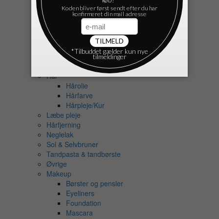
Cremer
Ansigt
Fodcreme
Håndcreme
Krop
Ansigtspleje
Deodorant
Hår
Hårolie
Hårfarve
Hårpleje/Kur
Læbe pleje
Hårfjerning
Neglelak
Sol & Selvbruner
Tandpasta & tandbørste
Øvrige
Makeup
Børster og pensler
Eyeliners
Foundation
Mascara