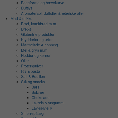
Bageforme og hævekurve
Duftlys
Aromaterapi, duftolier & æteriske olier
Mad & drikke
Brød, knækbrød m.m.
Drikke
Glutenfrie produkter
Krydderier og urter
Marmelade & honning
Mel & gryn m.m
Nødder og kerner
Olier
Proteinpulver
Ris & pasta
Salt & Boullion
Slik og snacks
Bars
Bolcher
Chokolade
Lakrids & vingummi
Lav-selv-slik
Smørrepålæg