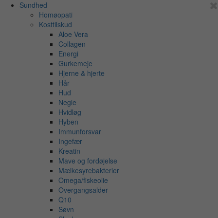
Sundhed
Homøopati
Kosttilskud
Aloe Vera
Collagen
Energi
Gurkemeje
Hjerne & hjerte
Hår
Hud
Negle
Hvidløg
Hyben
Immunforsvar
Ingefær
Kreatin
Mave og fordøjelse
Mælkesyrebakterier
Omega/fiskeolie
Overgangsalder
Q10
Søvn