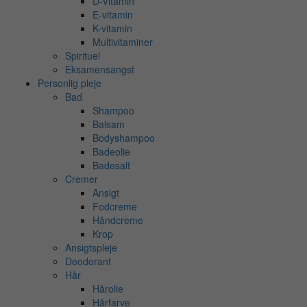
D-Vitamin
E-vitamin
K-vitamin
Multivitaminer
Spirituel
Eksamensangst
Personlig pleje
Bad
Shampoo
Balsam
Bodyshampoo
Badeolie
Badesalt
Cremer
Ansigt
Fodcreme
Håndcreme
Krop
Ansigtspleje
Deodorant
Hår
Hårolie
Hårfarve