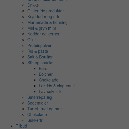
Drikke
Glutenfrie produkter
Krydderier og urter
Marmelade & honning
Mel & gryn m.m
Nødder og kerner
Olier
Proteinpulver
Ris & pasta
Salt & Boullion
Slik og snacks
Bars
Bolcher
Chokolade
Lakrids & vingummi
Lav-selv-slik
Smørrepålæg
Sødemidler
Tørret frugt og bær
Chokolade
Sukkerfri
Tilbud