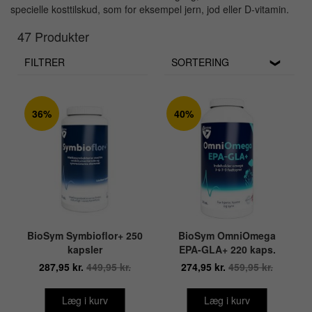
specielle kosttilskud, som for eksempel jern, jod eller D-vitamin.
47 Produkter
FILTRER
SORTERING
36%
40%
BioSym Symbioflor+ 250
BioSym OmniOmega
kapsler
EPA-GLA+ 220 kaps.
287,95 kr.
449,95 kr.
274,95 kr.
459,95 kr.
Læg i kurv
Læg i kurv