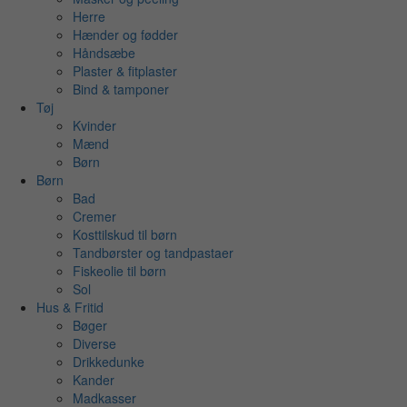
Herre
Hænder og fødder
Håndsæbe
Plaster & fitplaster
Bind & tamponer
Tøj
Kvinder
Mænd
Børn
Børn
Bad
Cremer
Kosttilskud til børn
Tandbørster og tandpastaer
Fiskeolie til børn
Sol
Hus & Fritid
Bøger
Diverse
Drikkedunke
Kander
Madkasser