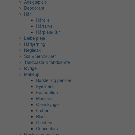
Ansigtspleje
Deodorant
Hår
Hårolie
Hårfarve
Hårpleje/Kur
Læbe pleje
Hårfjerning
Neglelak
Sol & Selvbruner
Tandpasta & tandbørste
Øvrige
Makeup
Børster og pensler
Eyeliners
Foundation
Mascara
Øjenskygge
Læber
Blush
Øjenbryn
Concealers
Masker og peeling