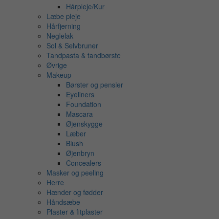
Hårpleje/Kur
Læbe pleje
Hårfjerning
Neglelak
Sol & Selvbruner
Tandpasta & tandbørste
Øvrige
Makeup
Børster og pensler
Eyeliners
Foundation
Mascara
Øjenskygge
Læber
Blush
Øjenbryn
Concealers
Masker og peeling
Herre
Hænder og fødder
Håndsæbe
Plaster & fitplaster