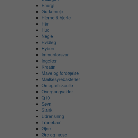
Energi
Gurkemeje
Hjerne & hjerte
Hår
Hud
Negle
Hvidløg
Hyben
Immunforsvar
Ingefær
Kreatin
Mave og fordøjelse
Mælkesyrebakterier
Omega/fiskeolie
Overgangsalder
Q10
Søvn
Slank
Udrensning
Tranebær
Øjne
Øre og næse