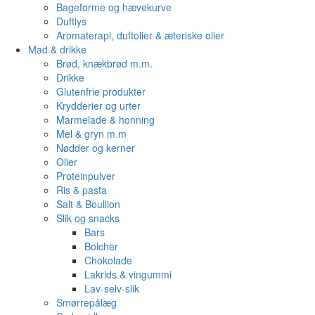
Bageforme og hævekurve
Duftlys
Aromaterapi, duftolier & æteriske olier
Mad & drikke
Brød, knækbrød m.m.
Drikke
Glutenfrie produkter
Krydderier og urter
Marmelade & honning
Mel & gryn m.m
Nødder og kerner
Olier
Proteinpulver
Ris & pasta
Salt & Boullion
Slik og snacks
Bars
Bolcher
Chokolade
Lakrids & vingummi
Lav-selv-slik
Smørrepålæg