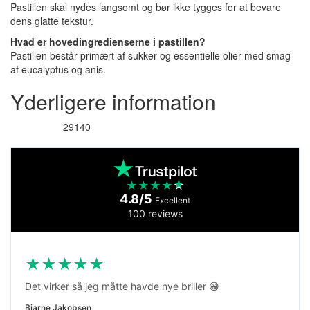
Pastillen skal nydes langsomt og bør ikke tygges for at bevare
dens glatte tekstur.
Hvad er hovedingredienserne i pastillen?
Pastillen består primært af sukker og essentielle olier med smag
af eucalyptus og anis.
Yderligere information
29140
Varenummer
★
★
★
★
★
4.8/5
Excellent
100 reviews
★
★
★
★
★
Det virker så jeg måtte havde nye briller 😁
Bjarne Jakobsen