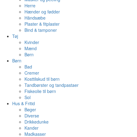
Herre
Hænder og fødder
Håndsæbe
Plaster & fitplaster
Bind & tamponer
Tøj
Kvinder
Mænd
Børn
Børn
Bad
Cremer
Kosttilskud til børn
Tandbørster og tandpastaer
Fiskeolie til børn
Sol
Hus & Fritid
Bøger
Diverse
Drikkedunke
Kander
Madkasser