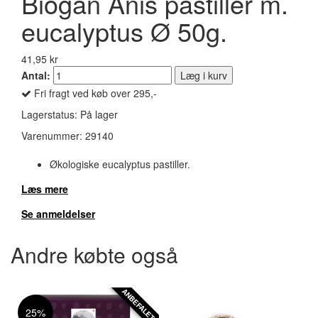
Biogan Anis pastiller m.
eucalyptus Ø 50g.
41,95 kr
Antal:
Læg i kurv
Fri fragt ved køb over 295,-
Lagerstatus:
På lager
Varenummer:
29140
Økologiske eucalyptus pastiller.
Læs mere
Se anmeldelser
Andre købte også
ANBEFALET
25%