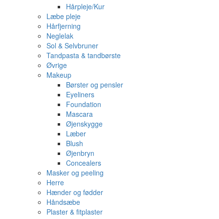
Hårpleje/Kur
Læbe pleje
Hårfjerning
Neglelak
Sol & Selvbruner
Tandpasta & tandbørste
Øvrige
Makeup
Børster og pensler
Eyeliners
Foundation
Mascara
Øjenskygge
Læber
Blush
Øjenbryn
Concealers
Masker og peeling
Herre
Hænder og fødder
Håndsæbe
Plaster & fitplaster