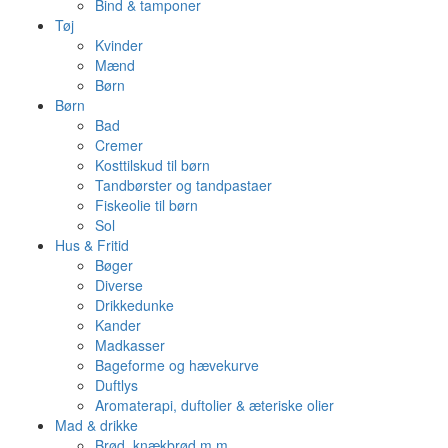
Bind & tamponer
Tøj
Kvinder
Mænd
Børn
Børn
Bad
Cremer
Kosttilskud til børn
Tandbørster og tandpastaer
Fiskeolie til børn
Sol
Hus & Fritid
Bøger
Diverse
Drikkedunke
Kander
Madkasser
Bageforme og hævekurve
Duftlys
Aromaterapi, duftolier & æteriske olier
Mad & drikke
Brød, knækbrød m.m.