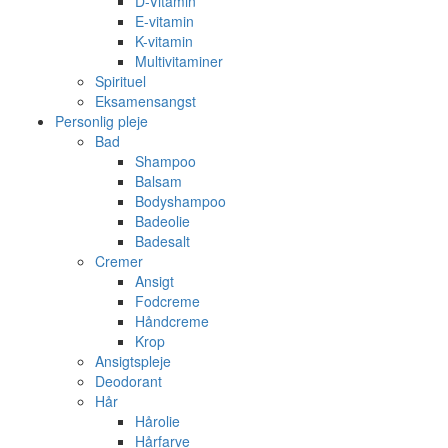
D-Vitamin
E-vitamin
K-vitamin
Multivitaminer
Spirituel
Eksamensangst
Personlig pleje
Bad
Shampoo
Balsam
Bodyshampoo
Badeolie
Badesalt
Cremer
Ansigt
Fodcreme
Håndcreme
Krop
Ansigtspleje
Deodorant
Hår
Hårolie
Hårfarve