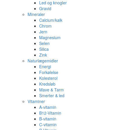
Led og knogler
Gravid
Mineraler
Calcium/kalk
Chrom
Jern
Magnesium
Selen
Silica
Zink
Naturlægemidler
Energi
Forkølelse
Kolesterol
Kredsløb
Mave & Tarm
Smerter & led
Vitaminer
A-vitamin
B12-Vitamin
B-vitamin
C-vitamin