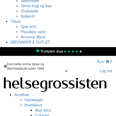
Sødemidler
Tørret frugt og bær
Chokolade
Sukkerfri
Tilbud
Spar 40%
Populære varer
Annonce tilbud
DATOVARER & OUTLET
★
★
★
★
★
God
Kurv
0
Danmarks online helse og
skønhedsbutik siden 1999
Log ind
Sundhed
Homøopati
Kosttilskud
Aloe Vera
Collagen