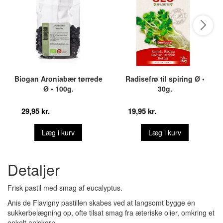
Biogan Aroniabær tørrede
Radisefrø til spiring Ø •
Ø • 100g.
30g.
29,95 kr.
19,95 kr.
Læg i kurv
Læg i kurv
Detaljer
Frisk pastil med smag af eucalyptus.
Anis de Flavigny pastillen skabes ved at langsomt bygge en
sukkerbelægning op, ofte tilsat smag fra æteriske olier, omkring et
enkelt aniskorn.