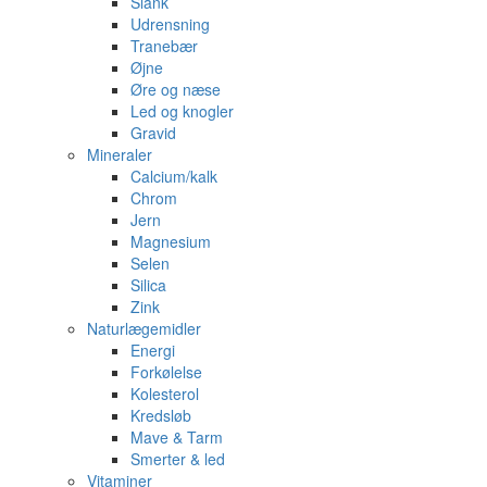
Slank
Udrensning
Tranebær
Øjne
Øre og næse
Led og knogler
Gravid
Mineraler
Calcium/kalk
Chrom
Jern
Magnesium
Selen
Silica
Zink
Naturlægemidler
Energi
Forkølelse
Kolesterol
Kredsløb
Mave & Tarm
Smerter & led
Vitaminer