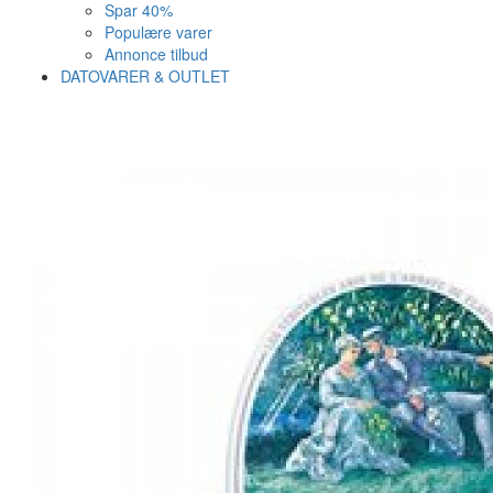
Spar 40%
Populære varer
Annonce tilbud
DATOVARER & OUTLET
Varen er nu i kurven ✔
Vi anbefaler dig disse
SE KURV
LUK