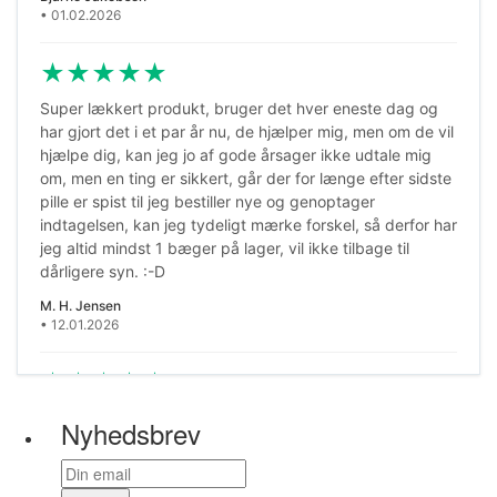
• 01.02.2026
★
★
★
★
★
Super lækkert produkt, bruger det hver eneste dag og
har gjort det i et par år nu, de hjælper mig, men om de vil
hjælpe dig, kan jeg jo af gode årsager ikke udtale mig
om, men en ting er sikkert, går der for længe efter sidste
pille er spist til jeg bestiller nye og genoptager
indtagelsen, kan jeg tydeligt mærke forskel, så derfor har
jeg altid mindst 1 bæger på lager, vil ikke tilbage til
dårligere syn. :-D
M. H. Jensen
• 12.01.2026
★
★
★
★
★
Mener mit syn er blevet bedre
Nyhedsbrev
Anna Marie Iversen
• 13.09.2025