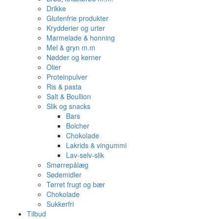
Drikke
Glutenfrie produkter
Krydderier og urter
Marmelade & honning
Mel & gryn m.m
Nødder og kerner
Olier
Proteinpulver
Ris & pasta
Salt & Boullion
Slik og snacks
Bars
Bolcher
Chokolade
Lakrids & vingummi
Lav-selv-slik
Smørrepålæg
Sødemidler
Tørret frugt og bær
Chokolade
Sukkerfri
Tilbud