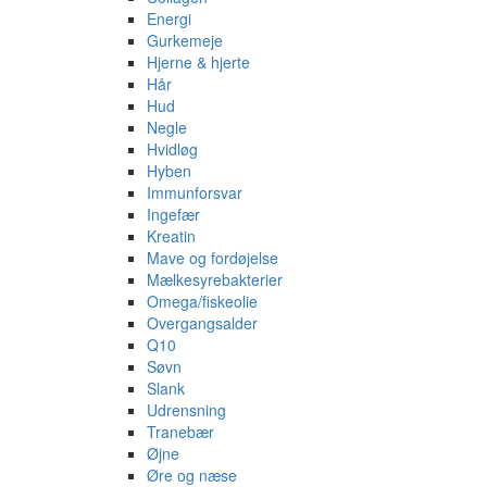
Energi
Gurkemeje
Hjerne & hjerte
Hår
Hud
Negle
Hvidløg
Hyben
Immunforsvar
Ingefær
Kreatin
Mave og fordøjelse
Mælkesyrebakterier
Omega/fiskeolie
Overgangsalder
Q10
Søvn
Slank
Udrensning
Tranebær
Øjne
Øre og næse