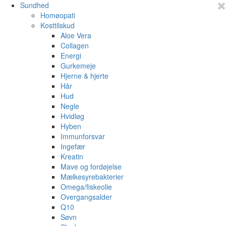
Sundhed
Homøopati
Kosttilskud
Aloe Vera
Collagen
Energi
Gurkemeje
Hjerne & hjerte
Hår
Hud
Negle
Hvidløg
Hyben
Immunforsvar
Ingefær
Kreatin
Mave og fordøjelse
Mælkesyrebakterier
Omega/fiskeolie
Overgangsalder
Q10
Søvn