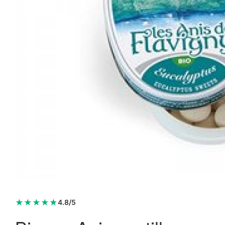
★
★
★
★
★
4.8/5