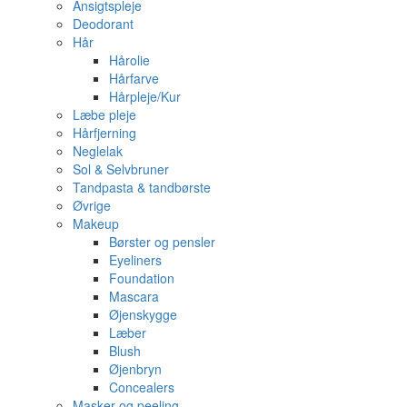
Ansigtspleje
Deodorant
Hår
Hårolie
Hårfarve
Hårpleje/Kur
Læbe pleje
Hårfjerning
Neglelak
Sol & Selvbruner
Tandpasta & tandbørste
Øvrige
Makeup
Børster og pensler
Eyeliners
Foundation
Mascara
Øjenskygge
Læber
Blush
Øjenbryn
Concealers
Masker og peeling