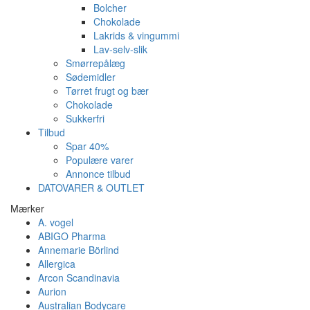
Bolcher
Chokolade
Lakrids & vingummi
Lav-selv-slik
Smørrepålæg
Sødemidler
Tørret frugt og bær
Chokolade
Sukkerfri
Tilbud
Spar 40%
Populære varer
Annonce tilbud
DATOVARER & OUTLET
Mærker
A. vogel
ABIGO Pharma
Annemarie Börlind
Allergica
Arcon Scandinavia
Aurion
Australian Bodycare