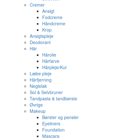
Cremer
Ansigt
Fodcreme
Håndcreme
Krop
Ansigtspleje
Deodorant
Hår
Hårolie
Hårfarve
Hårpleje/Kur
Læbe pleje
Hårfjerning
Neglelak
Sol & Selvbruner
Tandpasta & tandbørste
Øvrige
Makeup
Børster og pensler
Eyeliners
Foundation
Mascara