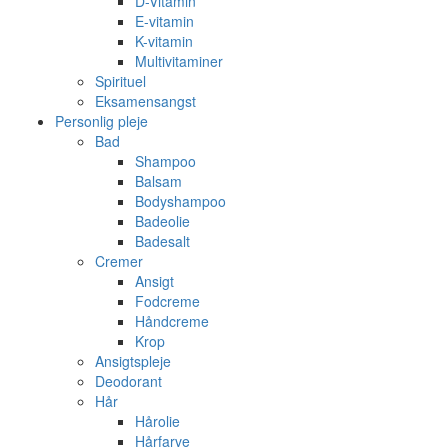
D-Vitamin
E-vitamin
K-vitamin
Multivitaminer
Spirituel
Eksamensangst
Personlig pleje
Bad
Shampoo
Balsam
Bodyshampoo
Badeolie
Badesalt
Cremer
Ansigt
Fodcreme
Håndcreme
Krop
Ansigtspleje
Deodorant
Hår
Hårolie
Hårfarve