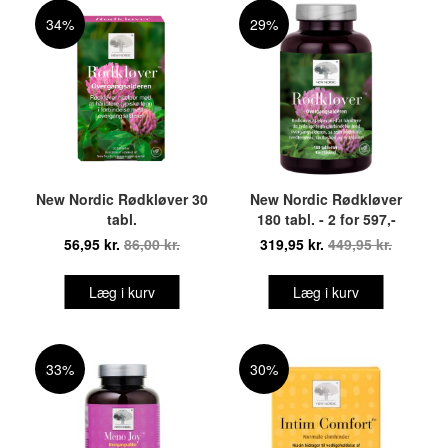
34%
29%
New Nordic Rødkløver 30
New Nordic Rødkløver
tabl.
180 tabl. - 2 for 597,-
56,95 kr.
86,00 kr.
319,95 kr.
449,95 kr.
Læg i kurv
Læg i kurv
33%
30%