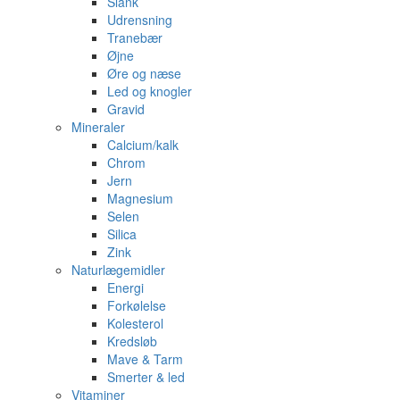
Slank
Udrensning
Tranebær
Øjne
Øre og næse
Led og knogler
Gravid
Mineraler
Calcium/kalk
Chrom
Jern
Magnesium
Selen
Silica
Zink
Naturlægemidler
Energi
Forkølelse
Kolesterol
Kredsløb
Mave & Tarm
Smerter & led
Vitaminer