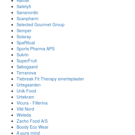
Rømer
Safety5
Sananordic
Scanpharm
Selected Gourmet Group
Semper
Solaray
SpaRitual
Sports Pharma APS
Sukrin
SuperFruit
Søbogaard
Terranova
Tiebreak Fit Therapy smerteplaster
Urtegaarden
Unik Food
Urtekram
Vicura - Fillerina
Vild Nord
Weleda
Zacho Food A/S
Boody Eco Wear
A pure mind