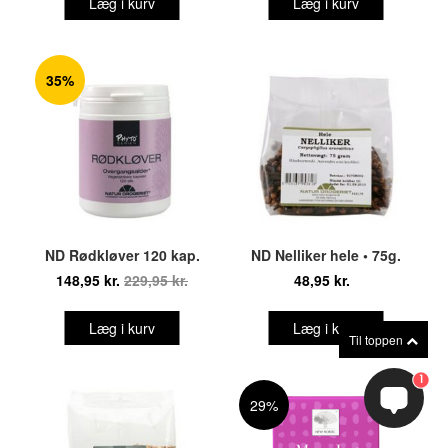
Læg i kurv
Læg i kurv
35%
ND Rødkløver 120 kap.
ND Nelliker hele • 75g.
148,95 kr.
229,95 kr.
48,95 kr.
Læg i kurv
Læg i kurv
Til toppen
1
29%