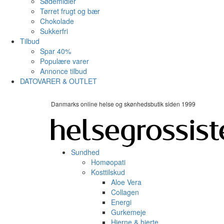
Sødemidler
Tørret frugt og bær
Chokolade
Sukkerfri
Tilbud
Spar 40%
Populære varer
Annonce tilbud
DATOVARER & OUTLET
Danmarks online helse og skønhedsbutik siden 1999
Sundhed
Homøopati
Kosttilskud
Aloe Vera
Collagen
Energi
Gurkemeje
Hjerne & hjerte