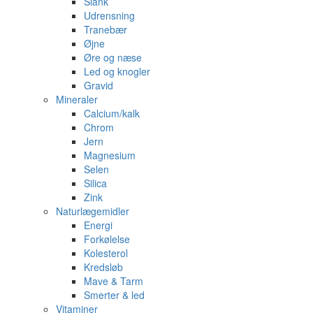
Slank
Udrensning
Tranebær
Øjne
Øre og næse
Led og knogler
Gravid
Mineraler
Calcium/kalk
Chrom
Jern
Magnesium
Selen
Silica
Zink
Naturlægemidler
Energi
Forkølelse
Kolesterol
Kredsløb
Mave & Tarm
Smerter & led
Vitaminer