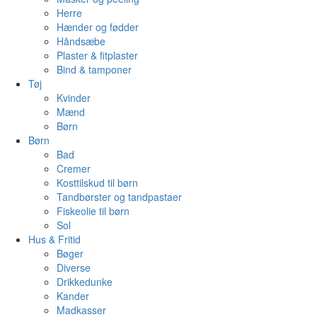
Herre
Hænder og fødder
Håndsæbe
Plaster & fitplaster
Bind & tamponer
Tøj
Kvinder
Mænd
Børn
Børn
Bad
Cremer
Kosttilskud til børn
Tandbørster og tandpastaer
Fiskeolie til børn
Sol
Hus & Fritid
Bøger
Diverse
Drikkedunke
Kander
Madkasser