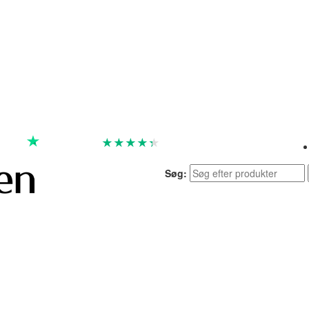
★
★
★
★
★
God
4.4 baseret på 7.259 anmeldelser
Søg: