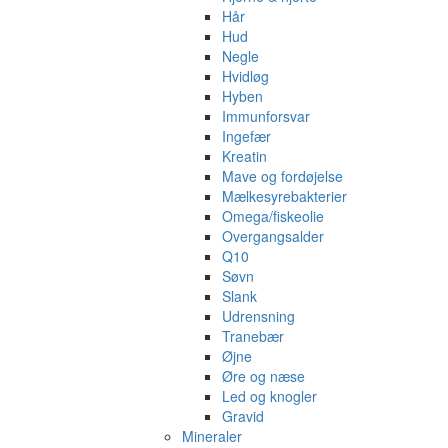
Hår
Hud
Negle
Hvidløg
Hyben
Immunforsvar
Ingefær
Kreatin
Mave og fordøjelse
Mælkesyrebakterier
Omega/fiskeolie
Overgangsalder
Q10
Søvn
Slank
Udrensning
Tranebær
Øjne
Øre og næse
Led og knogler
Gravid
Mineraler