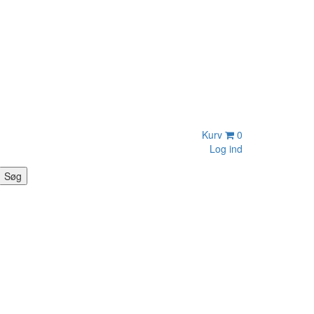
Kurv
0
Log ind
Søg