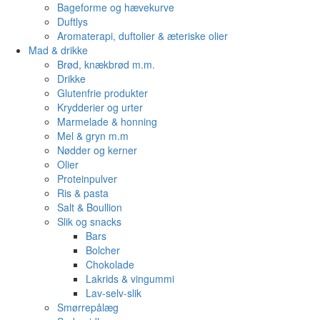
Bageforme og hævekurve
Duftlys
Aromaterapi, duftolier & æteriske olier
Mad & drikke
Brød, knækbrød m.m.
Drikke
Glutenfrie produkter
Krydderier og urter
Marmelade & honning
Mel & gryn m.m
Nødder og kerner
Olier
Proteinpulver
Ris & pasta
Salt & Boullion
Slik og snacks
Bars
Bolcher
Chokolade
Lakrids & vingummi
Lav-selv-slik
Smørrepålæg