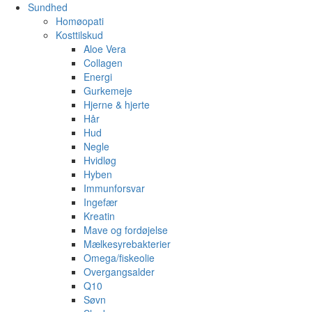
Sundhed
Homøopati
Kosttilskud
Aloe Vera
Collagen
Energi
Gurkemeje
Hjerne & hjerte
Hår
Hud
Negle
Hvidløg
Hyben
Immunforsvar
Ingefær
Kreatin
Mave og fordøjelse
Mælkesyrebakterier
Omega/fiskeolie
Overgangsalder
Q10
Søvn