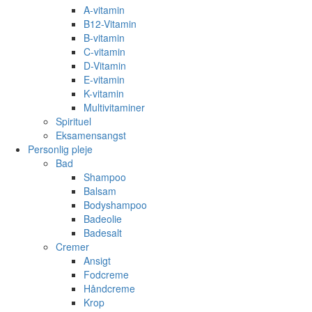
A-vitamin
B12-Vitamin
B-vitamin
C-vitamin
D-Vitamin
E-vitamin
K-vitamin
Multivitaminer
Spirituel
Eksamensangst
Personlig pleje
Bad
Shampoo
Balsam
Bodyshampoo
Badeolie
Badesalt
Cremer
Ansigt
Fodcreme
Håndcreme
Krop