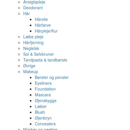
Ansigtspleje
Deodorant
Hår
Hårolie
Hårfarve
Hårpleje/Kur
Læbe pleje
Hårfjerning
Neglelak
Sol & Selvbruner
Tandpasta & tandbørste
Øvrige
Makeup
Børster og pensler
Eyeliners
Foundation
Mascara
Øjenskygge
Læber
Blush
Øjenbryn
Concealers
Masker og peeling