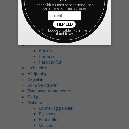
Cremer
Ansigt
Fodcreme
Håndcreme
Krop
Ansigtspleje
Deodorant
Hår
Hårolie
Hårfarve
Hårpleje/Kur
Læbe pleje
Hårfjerning
Neglelak
Sol & Selvbruner
Tandpasta & tandbørste
Øvrige
Makeup
Børster og pensler
Eyeliners
Foundation
Mascara