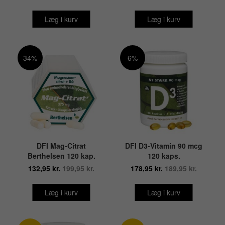
Læg i kurv
Læg i kurv
34%
6%
DFI Mag-Citrat
DFI D3-Vitamin 90 mcg
Berthelsen 120 kap.
120 kaps.
132,95 kr.
199,95 kr.
178,95 kr.
189,95 kr.
Læg i kurv
Læg i kurv