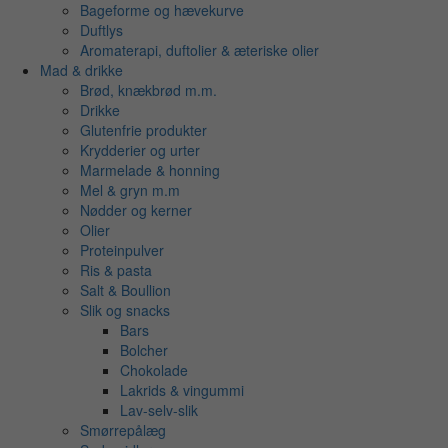
Bageforme og hævekurve
Duftlys
Aromaterapi, duftolier & æteriske olier
Mad & drikke
Brød, knækbrød m.m.
Drikke
Glutenfrie produkter
Krydderier og urter
Marmelade & honning
Mel & gryn m.m
Nødder og kerner
Olier
Proteinpulver
Ris & pasta
Salt & Boullion
Slik og snacks
Bars
Bolcher
Chokolade
Lakrids & vingummi
Lav-selv-slik
Smørrepålæg