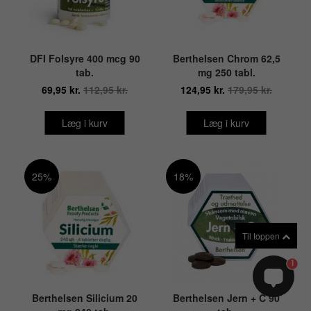
DFI Folsyre 400 mcg 90
Berthelsen Chrom 62,5
tab.
mg 250 tabl.
69,95 kr.
112,95 kr.
124,95 kr.
179,95 kr.
Læg i kurv
Læg i kurv
25%
18%
Til toppen
1
Berthelsen Silicium 20
Berthelsen Jern + C 90