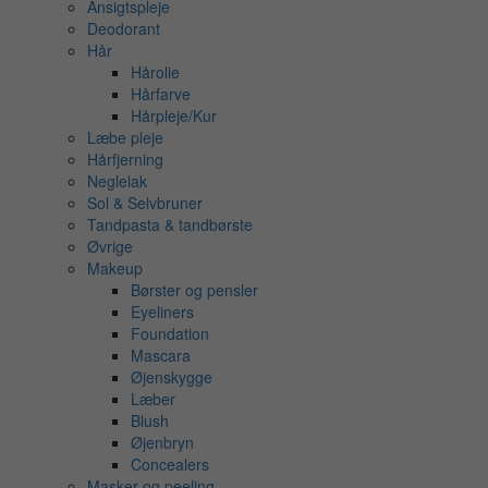
Ansigtspleje
Deodorant
Hår
Hårolie
Hårfarve
Hårpleje/Kur
Læbe pleje
Hårfjerning
Neglelak
Sol & Selvbruner
Tandpasta & tandbørste
Øvrige
Makeup
Børster og pensler
Eyeliners
Foundation
Mascara
Øjenskygge
Læber
Blush
Øjenbryn
Concealers
Masker og peeling