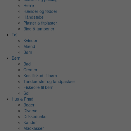
Herre
Hænder og fødder
Håndsæbe
Plaster & fitplaster
Bind & tamponer
Tøj
Kvinder
Mænd
Børn
Børn
Bad
Cremer
Kosttilskud til børn
Tandbørster og tandpastaer
Fiskeolie til børn
Sol
Hus & Fritid
Bøger
Diverse
Drikkedunke
Kander
Madkasser