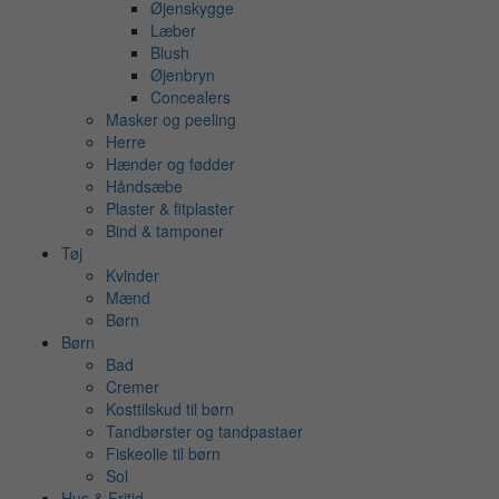
Øjenskygge
Læber
Blush
Øjenbryn
Concealers
Masker og peeling
Herre
Hænder og fødder
Håndsæbe
Plaster & fitplaster
Bind & tamponer
Tøj
Kvinder
Mænd
Børn
Børn
Bad
Cremer
Kosttilskud til børn
Tandbørster og tandpastaer
Fiskeolie til børn
Sol
Hus & Fritid