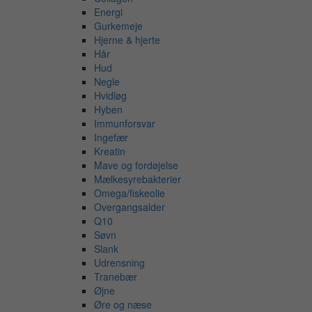
Energi
Gurkemeje
Hjerne & hjerte
Hår
Hud
Negle
Hvidløg
Hyben
Immunforsvar
Ingefær
Kreatin
Mave og fordøjelse
Mælkesyrebakterier
Omega/fiskeolie
Overgangsalder
Q10
Søvn
Slank
Udrensning
Tranebær
Øjne
Øre og næse