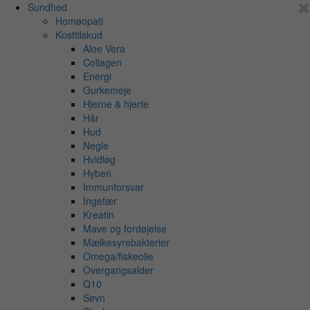
Sundhed
Homøopati
Kosttilskud
Aloe Vera
Collagen
Energi
Gurkemeje
Hjerne & hjerte
Hår
Hud
Negle
Hvidløg
Hyben
Immunforsvar
Ingefær
Kreatin
Mave og fordøjelse
Mælkesyrebakterier
Omega/fiskeolie
Overgangsalder
Q10
Søvn