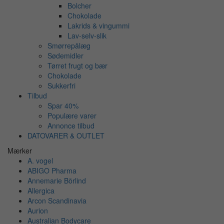
Bolcher
Chokolade
Lakrids & vingummi
Lav-selv-slik
Smørrepålæg
Sødemidler
Tørret frugt og bær
Chokolade
Sukkerfri
Tilbud
Spar 40%
Populære varer
Annonce tilbud
DATOVARER & OUTLET
Mærker
A. vogel
ABIGO Pharma
Annemarie Börlind
Allergica
Arcon Scandinavia
Aurion
Australian Bodycare