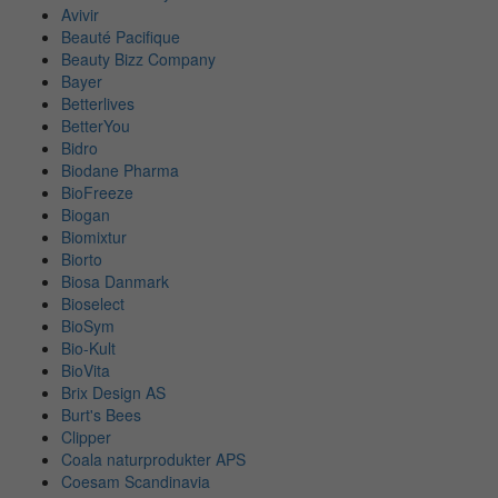
Avivir
Beauté Pacifique
Beauty Bizz Company
Bayer
Betterlives
BetterYou
Bidro
Biodane Pharma
BioFreeze
Biogan
Biomixtur
Biorto
Biosa Danmark
Bioselect
BioSym
Bio-Kult
BioVita
Brix Design AS
Burt's Bees
Clipper
Coala naturprodukter APS
Coesam Scandinavia