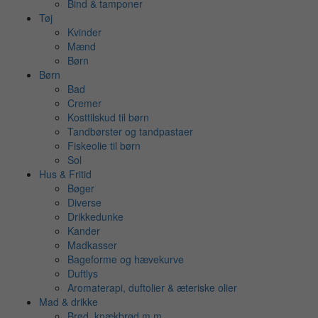
Bind & tamponer
Tøj
Kvinder
Mænd
Børn
Børn
Bad
Cremer
Kosttilskud til børn
Tandbørster og tandpastaer
Fiskeolie til børn
Sol
Hus & Fritid
Bøger
Diverse
Drikkedunke
Kander
Madkasser
Bageforme og hævekurve
Duftlys
Aromaterapi, duftolier & æteriske olier
Mad & drikke
Brød, knækbrød m.m.