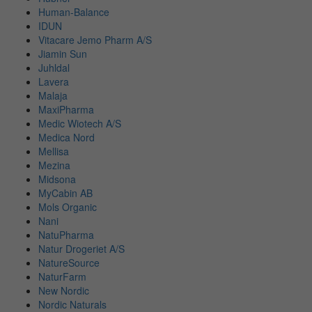
Human-Balance
IDUN
Vitacare Jemo Pharm A/S
Jiamin Sun
Juhldal
Lavera
Malaja
MaxiPharma
Medic Wiotech A/S
Medica Nord
Mellisa
Mezina
Midsona
MyCabin AB
Mols Organic
Nani
NatuPharma
Natur Drogeriet A/S
NatureSource
NaturFarm
New Nordic
Nordic Naturals