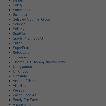
Rømer
Safety5
Sananordic
Scanpharm
Selected Gourmet Group
Semper
Solaray
SpaRitual
Sports Pharma APS
Sukrin
SuperFruit
Søbogaard
Terranova
Tiebreak Fit Therapy smerteplaster
Urtegaarden
Unik Food
Urtekram
Vicura - Fillerina
Vild Nord
Weleda
Zacho Food A/S
Boody Eco Wear
A pure mind