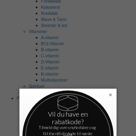
Forkølelse
Kolesterol
Kredsløb
Mave & Tarm
Smerter & led
Vitaminer
A-vitamin
B12-Vitamin
B-vitamin
C-vitamin
D-Vitamin
E-vitamin
K-vitamin
Multivitaminer
Spirituel
Eksamensangst
×
Personlig pleje
Bad
Shampoo
Balsam
Bodyshampoo
Badeolie
Badesalt