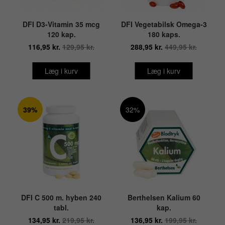
DFI D3-Vitamin 35 mcg
DFI Vegetabilsk Omega-3
120 kap.
180 kaps.
116,95 kr.
129,95 kr.
288,95 kr.
449,95 kr.
Læg i kurv
Læg i kurv
39%
32%
DFI C 500 m. hyben 240
Berthelsen Kalium 60
tabl.
kap.
134,95 kr.
219,95 kr.
136,95 kr.
199,95 kr.