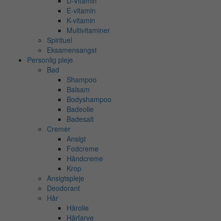
D-Vitamin
E-vitamin
K-vitamin
Multivitaminer
Spirituel
Eksamensangst
Personlig pleje
Bad
Shampoo
Balsam
Bodyshampoo
Badeolie
Badesalt
Cremer
Ansigt
Fodcreme
Håndcreme
Krop
Ansigtspleje
Deodorant
Hår
Hårolie
Hårfarve