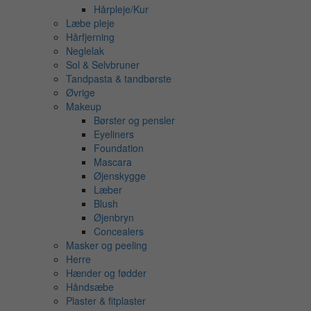
Hårpleje/Kur
Læbe pleje
Hårfjerning
Neglelak
Sol & Selvbruner
Tandpasta & tandbørste
Øvrige
Makeup
Børster og pensler
Eyeliners
Foundation
Mascara
Øjenskygge
Læber
Blush
Øjenbryn
Concealers
Masker og peeling
Herre
Hænder og fødder
Håndsæbe
Plaster & fitplaster