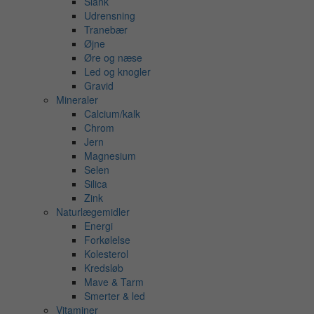
Slank
Udrensning
Tranebær
Øjne
Øre og næse
Led og knogler
Gravid
Mineraler
Calcium/kalk
Chrom
Jern
Magnesium
Selen
Silica
Zink
Naturlægemidler
Energi
Forkølelse
Kolesterol
Kredsløb
Mave & Tarm
Smerter & led
Vitaminer