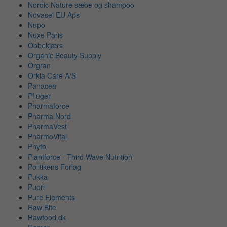
Nordic Nature sæbe og shampoo
Novasel EU Aps
Nupo
Nuxe Paris
Obbekjærs
Organic Beauty Supply
Orgran
Orkla Care A/S
Panacea
Pflüger
Pharmaforce
Pharma Nord
PharmaVest
PharmoVital
Phyto
Plantforce - Third Wave Nutrition
Politikens Forlag
Pukka
Puori
Pure Elements
Raw Bite
Rawfood.dk