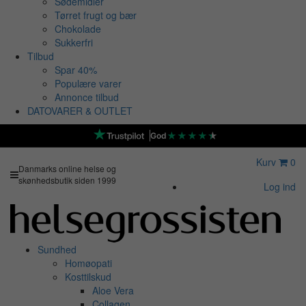
Sødemidler
Tørret frugt og bær
Chokolade
Sukkerfri
Tilbud
Spar 40%
Populære varer
Annonce tilbud
DATOVARER & OUTLET
★
★
★
★
★
God
Kurv
0
Danmarks online helse og
skønhedsbutik siden 1999
Log ind
Sundhed
Homøopati
Kosttilskud
Aloe Vera
Collagen