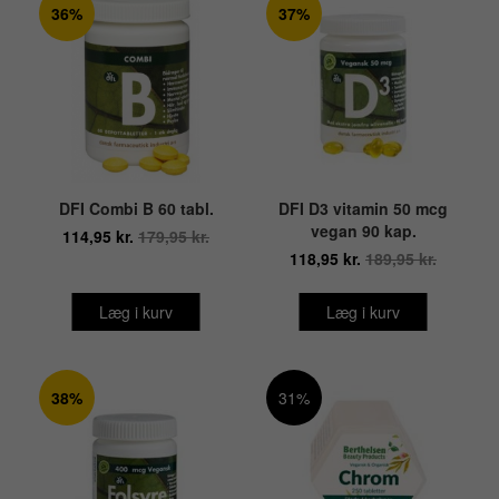
36%
37%
DFI Combi B 60 tabl.
DFI D3 vitamin 50 mcg
vegan 90 kap.
114,95 kr.
179,95 kr.
118,95 kr.
189,95 kr.
Læg i kurv
Læg i kurv
38%
31%