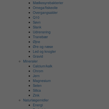
Mælkesyrebakterier
Omega/fiskeolie
Overgangsalder
Q10
Søvn
Slank
Udrensning
Tranebær
Øjne
Øre og næse
Led og knogler
Gravid
Mineraler
Calcium/kalk
Chrom
Jern
Magnesium
Selen
Silica
Zink
Naturlægemidler
Energi