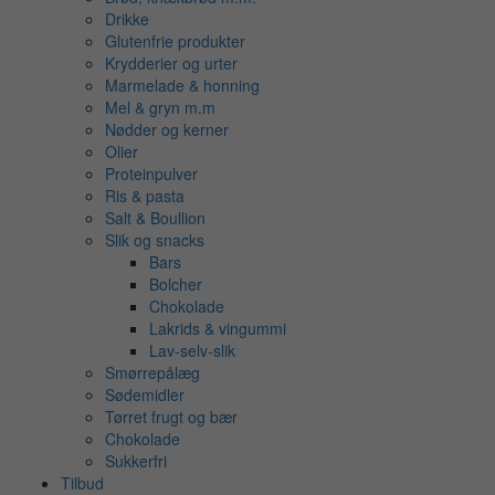
Drikke
Glutenfrie produkter
Krydderier og urter
Marmelade & honning
Mel & gryn m.m
Nødder og kerner
Olier
Proteinpulver
Ris & pasta
Salt & Boullion
Slik og snacks
Bars
Bolcher
Chokolade
Lakrids & vingummi
Lav-selv-slik
Smørrepålæg
Sødemidler
Tørret frugt og bær
Chokolade
Sukkerfri
Tilbud