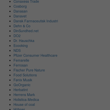
Conaxess Trade
Cosborg
Danasan
Danavet
Dansk Farmaceutisk Industri
Dehn & Co
DinSundhed.net
DO2
Dr. Hauschka
Ecooking
NDS
Pfizer Consumer Healthcare
Femarelle
Ferrosan
Fischer Pure Nature
Food Solutions
Fønix Musik
GoOrganic
Herbatint
Herrens Mark
Holistica-Medica
House of coal
Hübner