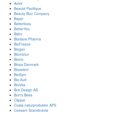
Avivir
Beauté Pacifique
Beauty Bizz Company
Bayer
Betterlives
BetterYou
Bidro
Biodane Pharma
BioFreeze
Biogan
Biomixtur
Biorto
Biosa Danmark
Bioselect
BioSym
Bio-Kult
BioVita
Brix Design AS
Burt's Bees
Clipper
Coala naturprodukter APS
Coesam Scandinavia