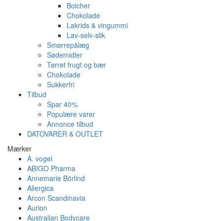
Bolcher
Chokolade
Lakrids & vingummi
Lav-selv-slik
Smørrepålæg
Sødemidler
Tørret frugt og bær
Chokolade
Sukkerfri
Tilbud
Spar 40%
Populære varer
Annonce tilbud
DATOVARER & OUTLET
Mærker
A. vogel
ABIGO Pharma
Annemarie Börlind
Allergica
Arcon Scandinavia
Aurion
Australian Bodycare