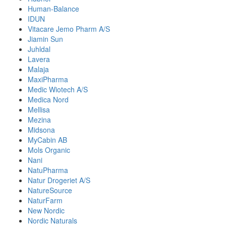
Human-Balance
IDUN
Vitacare Jemo Pharm A/S
Jiamin Sun
Juhldal
Lavera
Malaja
MaxiPharma
Medic Wiotech A/S
Medica Nord
Mellisa
Mezina
Midsona
MyCabin AB
Mols Organic
Nani
NatuPharma
Natur Drogeriet A/S
NatureSource
NaturFarm
New Nordic
Nordic Naturals