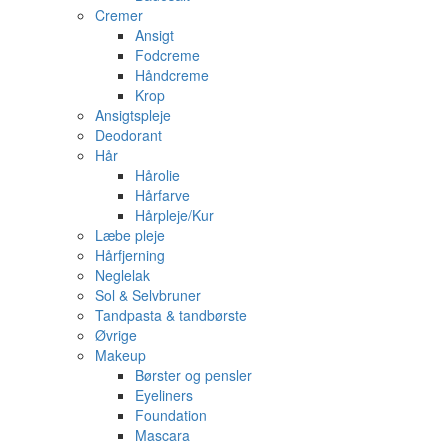
Cremer
Ansigt
Fodcreme
Håndcreme
Krop
Ansigtspleje
Deodorant
Hår
Hårolie
Hårfarve
Hårpleje/Kur
Læbe pleje
Hårfjerning
Neglelak
Sol & Selvbruner
Tandpasta & tandbørste
Øvrige
Makeup
Børster og pensler
Eyeliners
Foundation
Mascara