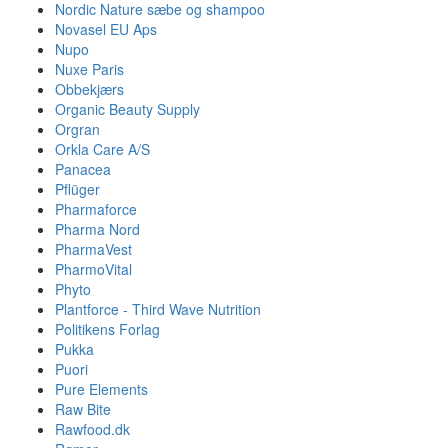
Nordic Nature sæbe og shampoo
Novasel EU Aps
Nupo
Nuxe Paris
Obbekjærs
Organic Beauty Supply
Orgran
Orkla Care A/S
Panacea
Pflüger
Pharmaforce
Pharma Nord
PharmaVest
PharmoVital
Phyto
Plantforce - Third Wave Nutrition
Politikens Forlag
Pukka
Puori
Pure Elements
Raw Bite
Rawfood.dk