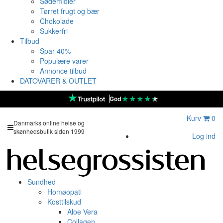
Sødemidler
Tørret frugt og bær
Chokolade
Sukkerfri
Tilbud
Spar 40%
Populære varer
Annonce tilbud
DATOVARER & OUTLET
★
★
★
★
★
God
Kurv
0
Danmarks online helse og
skønhedsbutik siden 1999
Log ind
Sundhed
Homøopati
Kosttilskud
Aloe Vera
Collagen