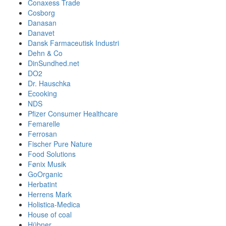
Conaxess Trade
Cosborg
Danasan
Danavet
Dansk Farmaceutisk Industri
Dehn & Co
DinSundhed.net
DO2
Dr. Hauschka
Ecooking
NDS
Pfizer Consumer Healthcare
Femarelle
Ferrosan
Fischer Pure Nature
Food Solutions
Fønix Musik
GoOrganic
Herbatint
Herrens Mark
Holistica-Medica
House of coal
Hübner