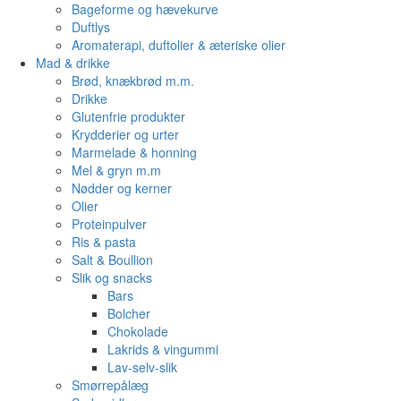
Bageforme og hævekurve
Duftlys
Aromaterapi, duftolier & æteriske olier
Mad & drikke
Brød, knækbrød m.m.
Drikke
Glutenfrie produkter
Krydderier og urter
Marmelade & honning
Mel & gryn m.m
Nødder og kerner
Olier
Proteinpulver
Ris & pasta
Salt & Boullion
Slik og snacks
Bars
Bolcher
Chokolade
Lakrids & vingummi
Lav-selv-slik
Smørrepålæg