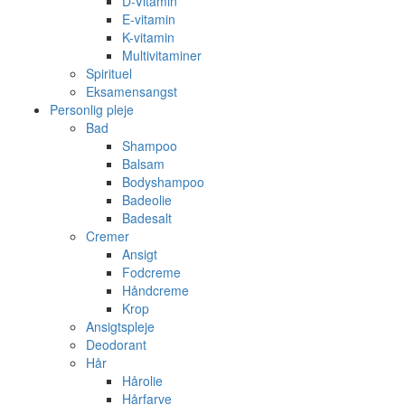
D-Vitamin
E-vitamin
K-vitamin
Multivitaminer
Spirituel
Eksamensangst
Personlig pleje
Bad
Shampoo
Balsam
Bodyshampoo
Badeolie
Badesalt
Cremer
Ansigt
Fodcreme
Håndcreme
Krop
Ansigtspleje
Deodorant
Hår
Hårolie
Hårfarve