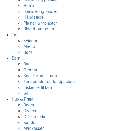
Herre
Hænder og fødder
Håndsæbe
Plaster & fitplaster
Bind & tamponer
Tøj
Kvinder
Mænd
Børn
Børn
Bad
Cremer
Kosttilskud til børn
Tandbørster og tandpastaer
Fiskeolie til børn
Sol
Hus & Fritid
Bøger
Diverse
Drikkedunke
Kander
Madkasser