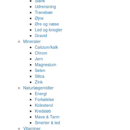
Slank
Udrensning
Tranebær
Øjne
Øre og næse
Led og knogler
Gravid
Mineraler
Calcium/kalk
Chrom
Jern
Magnesium
Selen
Silica
Zink
Naturlægemidler
Energi
Forkølelse
Kolesterol
Kredsløb
Mave & Tarm
Smerter & led
Vitaminer