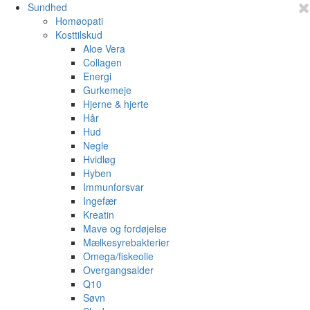
Sundhed
Homøopati
Kosttilskud
Aloe Vera
Collagen
Energi
Gurkemeje
Hjerne & hjerte
Hår
Hud
Negle
Hvidløg
Hyben
Immunforsvar
Ingefær
Kreatin
Mave og fordøjelse
Mælkesyrebakterier
Omega/fiskeolie
Overgangsalder
Q10
Søvn