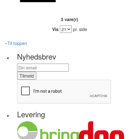
3 vare(r)
Vis
pr. side
Til toppen
Nyhedsbrev
Tilmeld
Levering