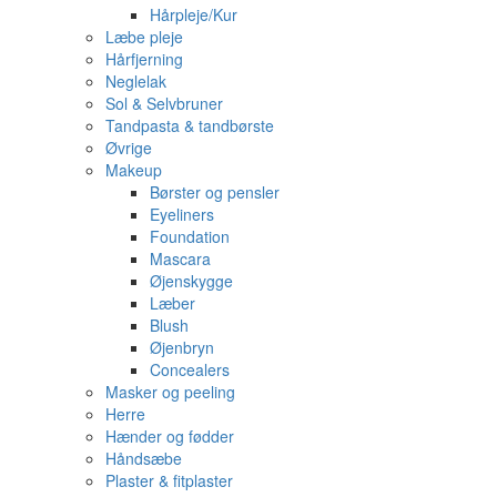
Hårpleje/Kur
Læbe pleje
Hårfjerning
Neglelak
Sol & Selvbruner
Tandpasta & tandbørste
Øvrige
Makeup
Børster og pensler
Eyeliners
Foundation
Mascara
Øjenskygge
Læber
Blush
Øjenbryn
Concealers
Masker og peeling
Herre
Hænder og fødder
Håndsæbe
Plaster & fitplaster