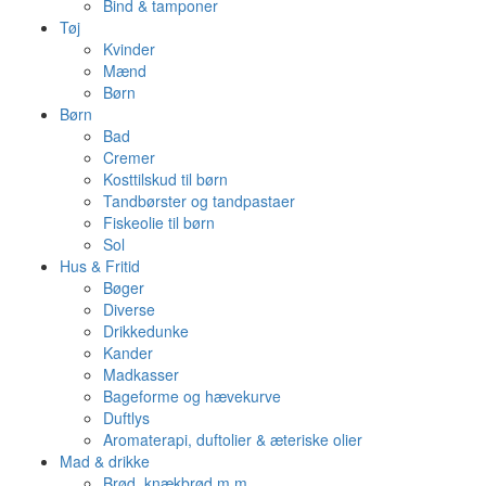
Bind & tamponer
Tøj
Kvinder
Mænd
Børn
Børn
Bad
Cremer
Kosttilskud til børn
Tandbørster og tandpastaer
Fiskeolie til børn
Sol
Hus & Fritid
Bøger
Diverse
Drikkedunke
Kander
Madkasser
Bageforme og hævekurve
Duftlys
Aromaterapi, duftolier & æteriske olier
Mad & drikke
Brød, knækbrød m.m.