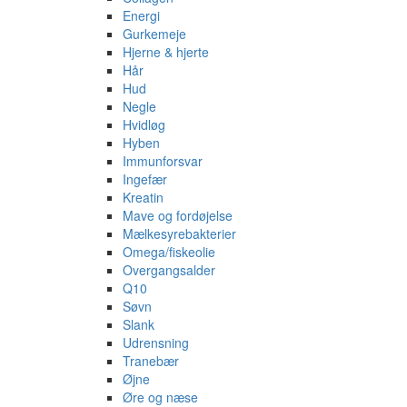
Energi
Gurkemeje
Hjerne & hjerte
Hår
Hud
Negle
Hvidløg
Hyben
Immunforsvar
Ingefær
Kreatin
Mave og fordøjelse
Mælkesyrebakterier
Omega/fiskeolie
Overgangsalder
Q10
Søvn
Slank
Udrensning
Tranebær
Øjne
Øre og næse