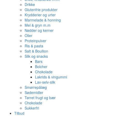
Drikke
Glutenfrie produkter
Krydderier og urter
Marmelade & honning
Mel & gryn m.m
Nødder og kerner
Olier
Proteinpulver
Ris & pasta
Salt & Boullion
Slik og snacks
Bars
Bolcher
Chokolade
Lakrids & vingummi
Lav-selv-slik
Smørrepålæg
Sødemidler
Tørret frugt og bær
Chokolade
Sukkerfri
Tilbud