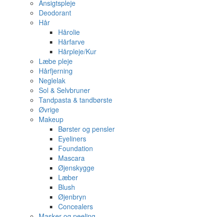
Ansigtspleje
Deodorant
Hår
Hårolie
Hårfarve
Hårpleje/Kur
Læbe pleje
Hårfjerning
Neglelak
Sol & Selvbruner
Tandpasta & tandbørste
Øvrige
Makeup
Børster og pensler
Eyeliners
Foundation
Mascara
Øjenskygge
Læber
Blush
Øjenbryn
Concealers
Masker og peeling