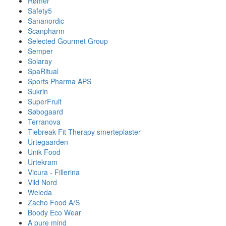
Rømer
Safety5
Sananordic
Scanpharm
Selected Gourmet Group
Semper
Solaray
SpaRitual
Sports Pharma APS
Sukrin
SuperFruit
Søbogaard
Terranova
Tiebreak Fit Therapy smerteplaster
Urtegaarden
Unik Food
Urtekram
Vicura - Fillerina
Vild Nord
Weleda
Zacho Food A/S
Boody Eco Wear
A pure mind