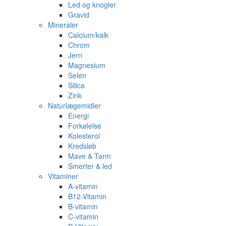
Led og knogler
Gravid
Mineraler
Calcium/kalk
Chrom
Jern
Magnesium
Selen
Silica
Zink
Naturlægemidler
Energi
Forkølelse
Kolesterol
Kredsløb
Mave & Tarm
Smerter & led
Vitaminer
A-vitamin
B12-Vitamin
B-vitamin
C-vitamin