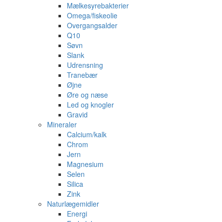
Mælkesyrebakterier
Omega/fiskeolie
Overgangsalder
Q10
Søvn
Slank
Udrensning
Tranebær
Øjne
Øre og næse
Led og knogler
Gravid
Mineraler
Calcium/kalk
Chrom
Jern
Magnesium
Selen
Silica
Zink
Naturlægemidler
Energi