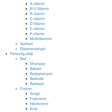
A-vitamin
B12-Vitamin
B-vitamin
C-vitamin
D-Vitamin
E-vitamin
K-vitamin
Multivitaminer
Spirituel
Eksamensangst
Personlig pleje
Bad
Shampoo
Balsam
Bodyshampoo
Badeolie
Badesalt
Cremer
Ansigt
Fodcreme
Håndcreme
Krop