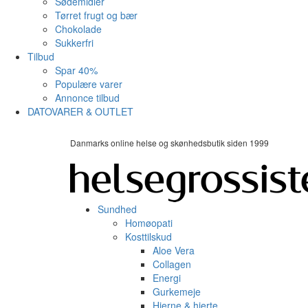
Sødemidler
Tørret frugt og bær
Chokolade
Sukkerfri
Tilbud
Spar 40%
Populære varer
Annonce tilbud
DATOVARER & OUTLET
Danmarks online helse og skønhedsbutik siden 1999
Sundhed
Homøopati
Kosttilskud
Aloe Vera
Collagen
Energi
Gurkemeje
Hjerne & hjerte