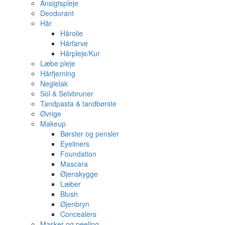
Ansigtspleje
Deodorant
Hår
Hårolie
Hårfarve
Hårpleje/Kur
Læbe pleje
Hårfjerning
Neglelak
Sol & Selvbruner
Tandpasta & tandbørste
Øvrige
Makeup
Børster og pensler
Eyeliners
Foundation
Mascara
Øjenskygge
Læber
Blush
Øjenbryn
Concealers
Masker og peeling