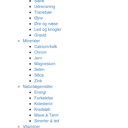
Slank
Udrensning
Tranebær
Øjne
Øre og næse
Led og knogler
Gravid
Mineraler
Calcium/kalk
Chrom
Jern
Magnesium
Selen
Silica
Zink
Naturlægemidler
Energi
Forkølelse
Kolesterol
Kredsløb
Mave & Tarm
Smerter & led
Vitaminer