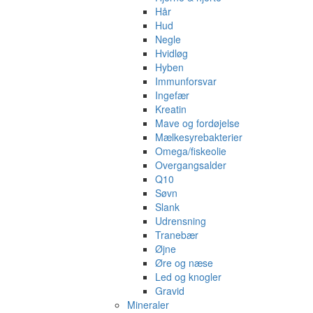
Hår
Hud
Negle
Hvidløg
Hyben
Immunforsvar
Ingefær
Kreatin
Mave og fordøjelse
Mælkesyrebakterier
Omega/fiskeolie
Overgangsalder
Q10
Søvn
Slank
Udrensning
Tranebær
Øjne
Øre og næse
Led og knogler
Gravid
Mineraler