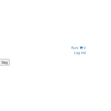
Kurv
0
Log ind
Søg