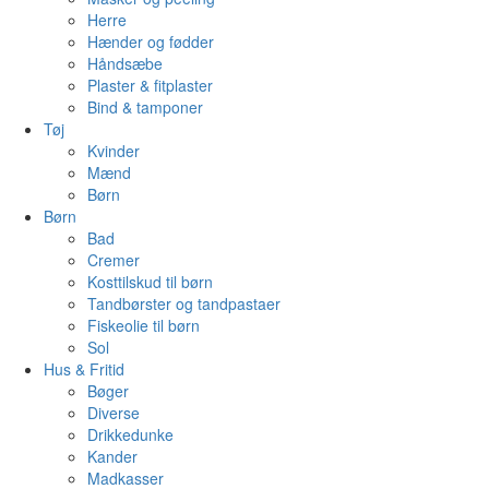
Herre
Hænder og fødder
Håndsæbe
Plaster & fitplaster
Bind & tamponer
Tøj
Kvinder
Mænd
Børn
Børn
Bad
Cremer
Kosttilskud til børn
Tandbørster og tandpastaer
Fiskeolie til børn
Sol
Hus & Fritid
Bøger
Diverse
Drikkedunke
Kander
Madkasser