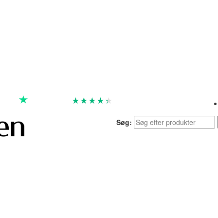
★
★
★
★
★
God
4.4 baseret på 7.259 anmeldelser
Søg: