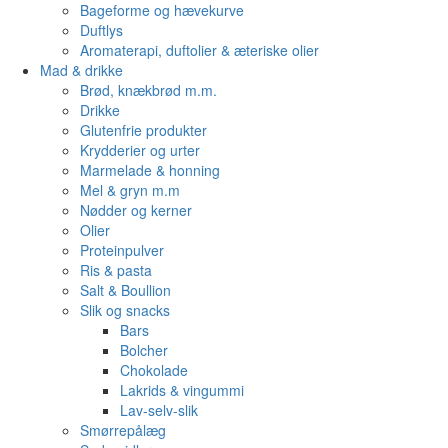
Bageforme og hævekurve
Duftlys
Aromaterapi, duftolier & æteriske olier
Mad & drikke
Brød, knækbrød m.m.
Drikke
Glutenfrie produkter
Krydderier og urter
Marmelade & honning
Mel & gryn m.m
Nødder og kerner
Olier
Proteinpulver
Ris & pasta
Salt & Boullion
Slik og snacks
Bars
Bolcher
Chokolade
Lakrids & vingummi
Lav-selv-slik
Smørrepålæg