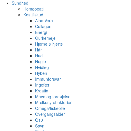
Sundhed
Homøopati
Kosttilskud
Aloe Vera
Collagen
Energi
Gurkemeje
Hjerne & hjerte
Hår
Hud
Negle
Hvidløg
Hyben
Immunforsvar
Ingefær
Kreatin
Mave og fordøjelse
Mælkesyrebakterier
Omega/fiskeolie
Overgangsalder
Q10
Søvn