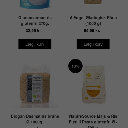
Glucomannan ris
A.Vogel Økologisk Råris
glutenfri 270g.
(1000 g)
32,95 kr.
59,95 kr.
Læg i kurv
Læg i kurv
10%
Biogan Basmatiris brune
NatureSource Majs & Ris
Ø 1000g.
Fusilli Pasta glutenfri Ø •
500 g.