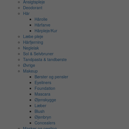
Ansigtspleje
Deodorant
Hår
Hårolie
Hårfarve
Hårpleje/Kur
Læbe pleje
Hårfjerning
Neglelak
Sol & Selvbruner
Tandpasta & tandbørste
Øvrige
Makeup
Børster og pensler
Eyeliners
Foundation
Mascara
Øjenskygge
Læber
Blush
Øjenbryn
Concealers
Masker og peeling