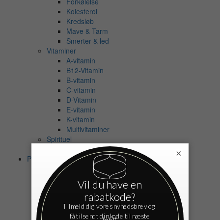
Forkølelse
Kolesterol
Kredsløb
Mave & Tarm
Smerter & led
Vitaminer
A-vitamin
B12-Vitamin
B-vitamin
C-vitamin
D-Vitamin
E-vitamin
K-vitamin
Multivitaminer
Spirituel
Eksamensangst
×
Personlig pleje
Bad
Shampoo
Balsam
Bodyshampoo
Badeolie
Badesalt