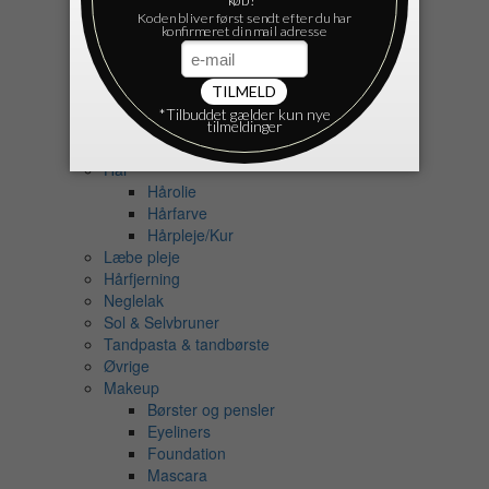
Cremer
Ansigt
Fodcreme
Håndcreme
Krop
Ansigtspleje
Deodorant
Hår
Hårolie
Hårfarve
Hårpleje/Kur
Læbe pleje
Hårfjerning
Neglelak
Sol & Selvbruner
Tandpasta & tandbørste
Øvrige
Makeup
Børster og pensler
Eyeliners
Foundation
Mascara