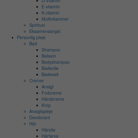
D-Vitamin
E-vitamin
K-vitamin
Multivitaminer
Spirituel
Eksamensangst
Personlig pleje
Bad
Shampoo
Balsam
Bodyshampoo
Badeolie
Badesalt
Cremer
Ansigt
Fodcreme
Håndcreme
Krop
Ansigtspleje
Deodorant
Hår
Hårolie
Hårfarve