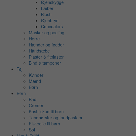
Øjenskygge
Læber
Blush
Øjenbryn
Concealers
Masker og peeling
Herre
Hænder og fødder
Håndsæbe
Plaster & fitplaster
Bind & tamponer
Tøj
Kvinder
Mænd
Børn
Børn
Bad
Cremer
Kosttilskud til børn
Tandbørster og tandpastaer
Fiskeolie til børn
Sol
Hus & Fritid