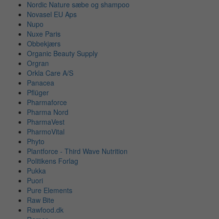
Nordic Nature sæbe og shampoo
Novasel EU Aps
Nupo
Nuxe Paris
Obbekjærs
Organic Beauty Supply
Orgran
Orkla Care A/S
Panacea
Pflüger
Pharmaforce
Pharma Nord
PharmaVest
PharmoVital
Phyto
Plantforce - Third Wave Nutrition
Politikens Forlag
Pukka
Puori
Pure Elements
Raw Bite
Rawfood.dk