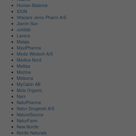
Human-Balance
IDUN
Vitacare Jemo Pharm A/S
Jiamin Sun
Juhldal
Lavera
Malaja
MaxiPharma
Medic Wiotech A/S
Medica Nord
Mellisa
Mezina
Midsona
MyCabin AB
Mols Organic
Nani
NatuPharma
Natur Drogeriet A/S
NatureSource
NaturFarm
New Nordic
Nordic Naturals