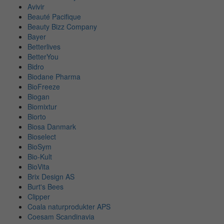
Avivir
Beauté Pacifique
Beauty Bizz Company
Bayer
Betterlives
BetterYou
Bidro
Biodane Pharma
BioFreeze
Biogan
Biomixtur
Biorto
Biosa Danmark
Bioselect
BioSym
Bio-Kult
BioVita
Brix Design AS
Burt's Bees
Clipper
Coala naturprodukter APS
Coesam Scandinavia