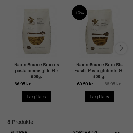
10%
NatureSource Brun ris
NatureSource Brun Ris
pasta penne gl.fri Ø •
Fusilli Pasta glutenfri Ø •
500g.
500 g.
66,95 kr.
60,50 kr.
66,95 kr.
Læg i kurv
Læg i kurv
8 Produkter
FILTRER
SORTERING