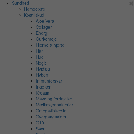
Sundhed
Homøopati
Kosttilskud
Aloe Vera
Collagen
Energi
Gurkemeje
Hjerne & hjerte
Hår
Hud
Negle
Hvidløg
Hyben
Immunforsvar
Ingefær
Kreatin
Mave og fordøjelse
Mælkesyrebakterier
Omega/fiskeolie
Overgangsalder
Q10
Søvn