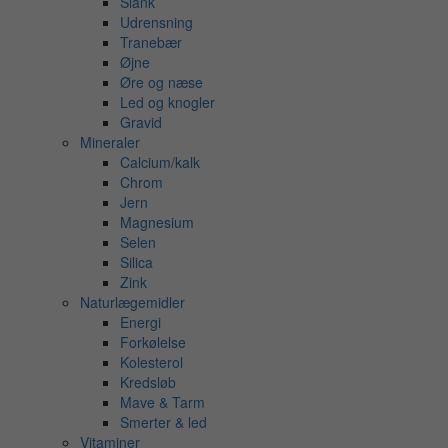
Slank
Udrensning
Tranebær
Øjne
Øre og næse
Led og knogler
Gravid
Mineraler
Calcium/kalk
Chrom
Jern
Magnesium
Selen
Silica
Zink
Naturlægemidler
Energi
Forkølelse
Kolesterol
Kredsløb
Mave & Tarm
Smerter & led
Vitaminer