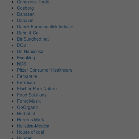
Conaxess Trade
Cosborg
Danasan
Danavet
Dansk Farmaceutisk Industri
Dehn & Co
DinSundhed.net
DO2
Dr. Hauschka
Ecooking
NDS
Pfizer Consumer Healthcare
Femarelle
Ferrosan
Fischer Pure Nature
Food Solutions
Fønix Musik
GoOrganic
Herbatint
Herrens Mark
Holistica-Medica
House of coal
Hübner