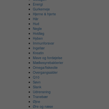
Energi
Gurkemeje
Hjerne & hjerte
Hår
Hud
Negle
Hvidløg
Hyben
Immunforsvar
Ingefær
Kreatin
Mave og fordøjelse
Mælkesyrebakterier
Omega/fiskeolie
Overgangsalder
Q10
Søvn
Slank
Udrensning
Tranebær
Øjne
Øre og næse