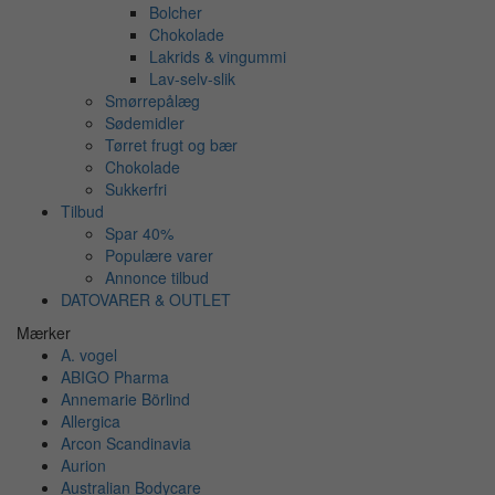
Bolcher
Chokolade
Lakrids & vingummi
Lav-selv-slik
Smørrepålæg
Sødemidler
Tørret frugt og bær
Chokolade
Sukkerfri
Tilbud
Spar 40%
Populære varer
Annonce tilbud
DATOVARER & OUTLET
Mærker
A. vogel
ABIGO Pharma
Annemarie Börlind
Allergica
Arcon Scandinavia
Aurion
Australian Bodycare