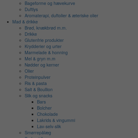
Bageforme og hævekurve
Duftlys
Aromaterapi, duftolier & æteriske olier
Mad & drikke
Brød, knækbrød m.m.
Drikke
Glutenfrie produkter
Krydderier og urter
Marmelade & honning
Mel & gryn m.m
Nødder og kerner
Olier
Proteinpulver
Ris & pasta
Salt & Boullion
Slik og snacks
Bars
Bolcher
Chokolade
Lakrids & vingummi
Lav-selv-slik
Smørrepålæg