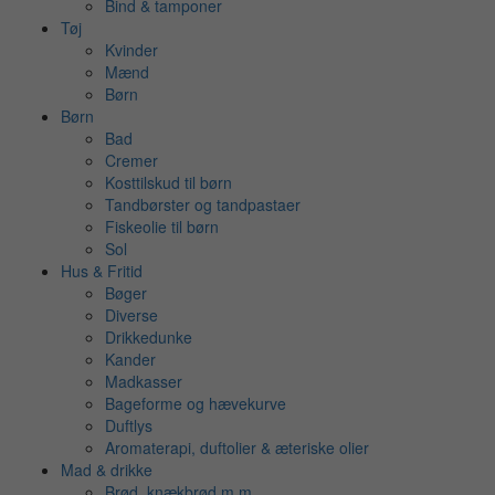
Bind & tamponer
Tøj
Kvinder
Mænd
Børn
Børn
Bad
Cremer
Kosttilskud til børn
Tandbørster og tandpastaer
Fiskeolie til børn
Sol
Hus & Fritid
Bøger
Diverse
Drikkedunke
Kander
Madkasser
Bageforme og hævekurve
Duftlys
Aromaterapi, duftolier & æteriske olier
Mad & drikke
Brød, knækbrød m.m.