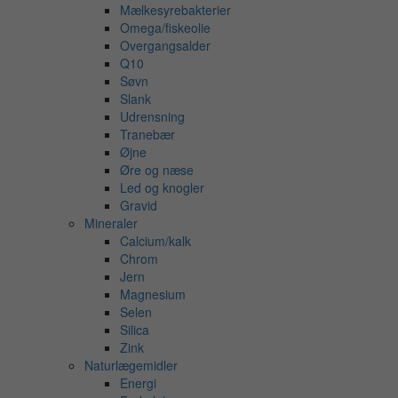
Mælkesyrebakterier
Omega/fiskeolie
Overgangsalder
Q10
Søvn
Slank
Udrensning
Tranebær
Øjne
Øre og næse
Led og knogler
Gravid
Mineraler
Calcium/kalk
Chrom
Jern
Magnesium
Selen
Silica
Zink
Naturlægemidler
Energi