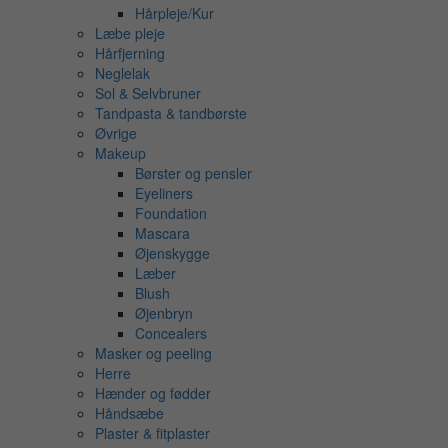
Hårpleje/Kur
Læbe pleje
Hårfjerning
Neglelak
Sol & Selvbruner
Tandpasta & tandbørste
Øvrige
Makeup
Børster og pensler
Eyeliners
Foundation
Mascara
Øjenskygge
Læber
Blush
Øjenbryn
Concealers
Masker og peeling
Herre
Hænder og fødder
Håndsæbe
Plaster & fitplaster