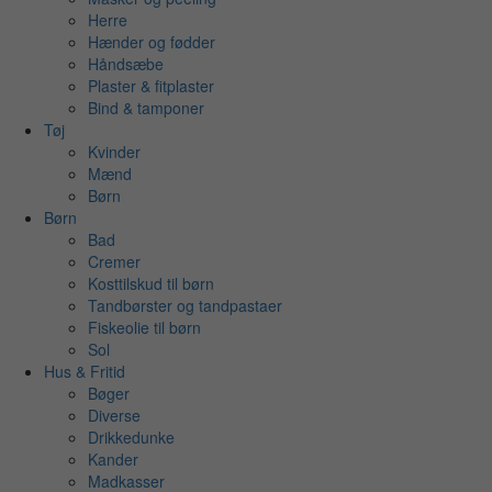
Herre
Hænder og fødder
Håndsæbe
Plaster & fitplaster
Bind & tamponer
Tøj
Kvinder
Mænd
Børn
Børn
Bad
Cremer
Kosttilskud til børn
Tandbørster og tandpastaer
Fiskeolie til børn
Sol
Hus & Fritid
Bøger
Diverse
Drikkedunke
Kander
Madkasser