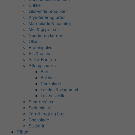
Drikke
Glutenfrie produkter
Krydderier og urter
Marmelade & honning
Mel & gryn m.m
Nødder og kerner
Olier
Proteinpulver
Ris & pasta
Salt & Boullion
Slik og snacks
Bars
Bolcher
Chokolade
Lakrids & vingummi
Lav-selv-slik
Smørrepålæg
Sødemidler
Tørret frugt og bær
Chokolade
Sukkerfri
Tilbud