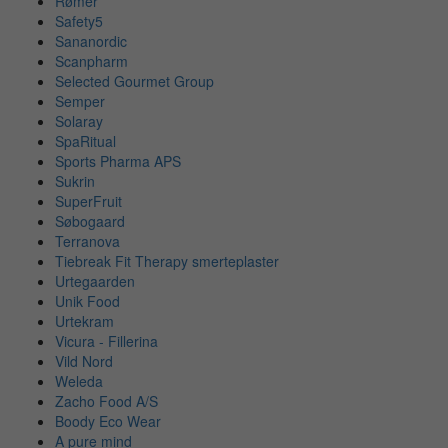
Rømer
Safety5
Sananordic
Scanpharm
Selected Gourmet Group
Semper
Solaray
SpaRitual
Sports Pharma APS
Sukrin
SuperFruit
Søbogaard
Terranova
Tiebreak Fit Therapy smerteplaster
Urtegaarden
Unik Food
Urtekram
Vicura - Fillerina
Vild Nord
Weleda
Zacho Food A/S
Boody Eco Wear
A pure mind