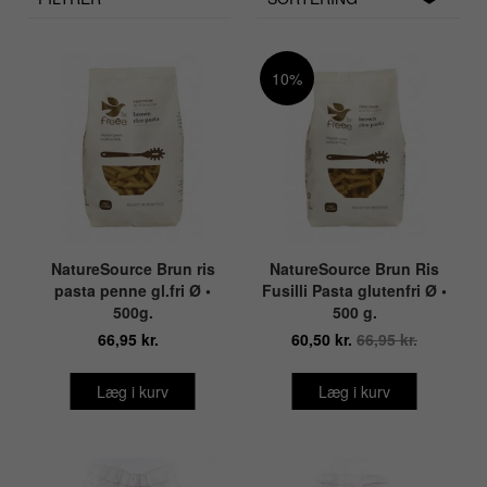
10%
NatureSource Brun ris
NatureSource Brun Ris
pasta penne gl.fri Ø •
Fusilli Pasta glutenfri Ø •
500g.
500 g.
66,95 kr.
60,50 kr.
66,95 kr.
Læg i kurv
Læg i kurv