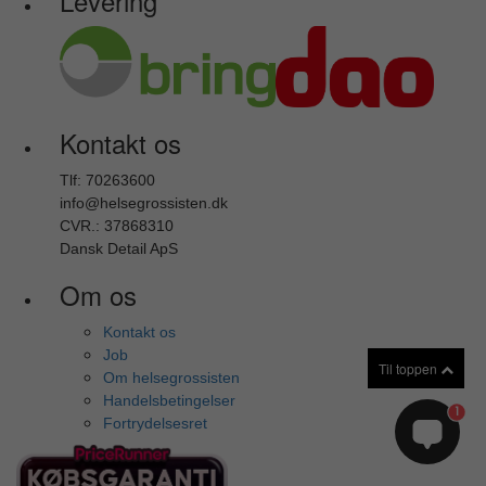
Levering
Kontakt os
Tlf: 70263600
info@helsegrossisten.dk
CVR.: 37868310
Dansk Detail ApS
Om os
Kontakt os
Job
Til toppen
Om helsegrossisten
Handelsbetingelser
1
Fortrydelsesret