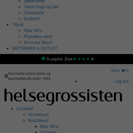
Sødemidler
Tørret frugt og bær
Chokolade
Sukkerfri
Tilbud
Spar 40%
Populære varer
Annonce tilbud
DATOVARER & OUTLET
★
★
★
★
★
God
Kurv
0
Danmarks online helse og
skønhedsbutik siden 1999
Log ind
Sundhed
Homøopati
Kosttilskud
Aloe Vera
Collagen