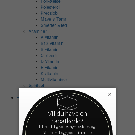
Forkølelse
Kolesterol
Kredsløb
Mave & Tarm
Smerter & led
Vitaminer
A-vitamin
B12-Vitamin
B-vitamin
C-vitamin
D-Vitamin
E-vitamin
K-vitamin
Multivitaminer
Spirituel
Eksamensangst
×
Personlig pleje
Bad
Shampoo
Balsam
Bodyshampoo
Badeolie
Badesalt