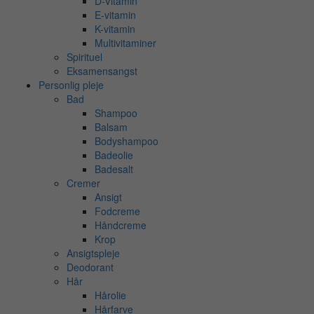
D-Vitamin
E-vitamin
K-vitamin
Multivitaminer
Spirituel
Eksamensangst
Personlig pleje
Bad
Shampoo
Balsam
Bodyshampoo
Badeolie
Badesalt
Cremer
Ansigt
Fodcreme
Håndcreme
Krop
Ansigtspleje
Deodorant
Hår
Hårolie
Hårfarve