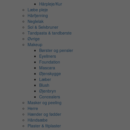
Hårpleje/Kur
Læbe pleje
Hårfjerning
Neglelak
Sol & Selvbruner
Tandpasta & tandbørste
Øvrige
Makeup
Børster og pensler
Eyeliners
Foundation
Mascara
Øjenskygge
Læber
Blush
Øjenbryn
Concealers
Masker og peeling
Herre
Hænder og fødder
Håndsæbe
Plaster & fitplaster