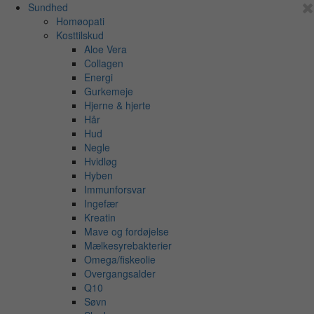
Sundhed
Homøopati
Kosttilskud
Aloe Vera
Collagen
Energi
Gurkemeje
Hjerne & hjerte
Hår
Hud
Negle
Hvidløg
Hyben
Immunforsvar
Ingefær
Kreatin
Mave og fordøjelse
Mælkesyrebakterier
Omega/fiskeolie
Overgangsalder
Q10
Søvn