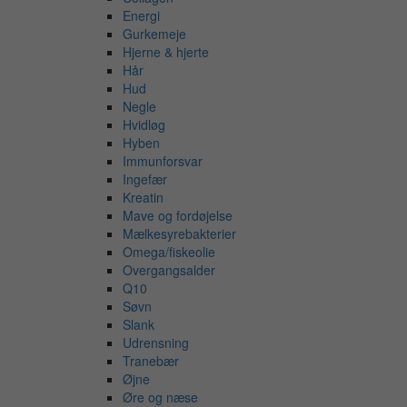
Energi
Gurkemeje
Hjerne & hjerte
Hår
Hud
Negle
Hvidløg
Hyben
Immunforsvar
Ingefær
Kreatin
Mave og fordøjelse
Mælkesyrebakterier
Omega/fiskeolie
Overgangsalder
Q10
Søvn
Slank
Udrensning
Tranebær
Øjne
Øre og næse