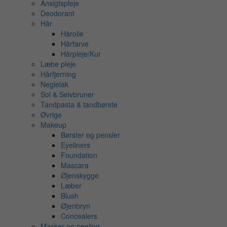
Ansigtspleje
Deodorant
Hår
Hårolie
Hårfarve
Hårpleje/Kur
Læbe pleje
Hårfjerning
Neglelak
Sol & Selvbruner
Tandpasta & tandbørste
Øvrige
Makeup
Børster og pensler
Eyeliners
Foundation
Mascara
Øjenskygge
Læber
Blush
Øjenbryn
Concealers
Masker og peeling