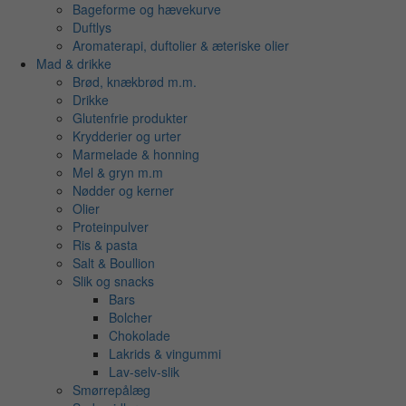
Bageforme og hævekurve
Duftlys
Aromaterapi, duftolier & æteriske olier
Mad & drikke
Brød, knækbrød m.m.
Drikke
Glutenfrie produkter
Krydderier og urter
Marmelade & honning
Mel & gryn m.m
Nødder og kerner
Olier
Proteinpulver
Ris & pasta
Salt & Boullion
Slik og snacks
Bars
Bolcher
Chokolade
Lakrids & vingummi
Lav-selv-slik
Smørrepålæg