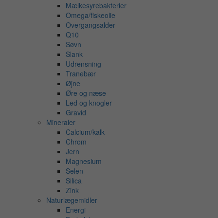
Mælkesyrebakterier
Omega/fiskeolie
Overgangsalder
Q10
Søvn
Slank
Udrensning
Tranebær
Øjne
Øre og næse
Led og knogler
Gravid
Mineraler
Calcium/kalk
Chrom
Jern
Magnesium
Selen
Silica
Zink
Naturlægemidler
Energi