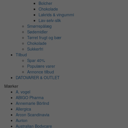
Bolcher
Chokolade
Lakrids & vingummi
Lav-selv-slik
Smørrepålæg
Sødemidler
Tørret frugt og bær
Chokolade
Sukkerfri
Tilbud
Spar 40%
Populære varer
Annonce tilbud
DATOVARER & OUTLET
Mærker
A. vogel
ABIGO Pharma
Annemarie Börlind
Allergica
Arcon Scandinavia
Aurion
Australian Bodycare