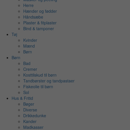
Herre
Hænder og fødder
Håndsæbe
Plaster & fitplaster
Bind & tamponer
Tøj
Kvinder
Mænd
Børn
Børn
Bad
Cremer
Kosttilskud til børn
Tandbørster og tandpastaer
Fiskeolie til børn
Sol
Hus & Fritid
Bøger
Diverse
Drikkedunke
Kander
Madkasser