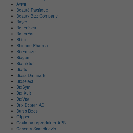
Avivir
Beauté Pacifique
Beauty Bizz Company
Bayer
Betterlives
BetterYou
Bidro
Biodane Pharma
BioFreeze
Biogan
Biomixtur
Biorto
Biosa Danmark
Bioselect
BioSym
Bio-Kult
BioVita
Brix Design AS
Burt's Bees
Clipper
Coala naturprodukter APS
Coesam Scandinavia