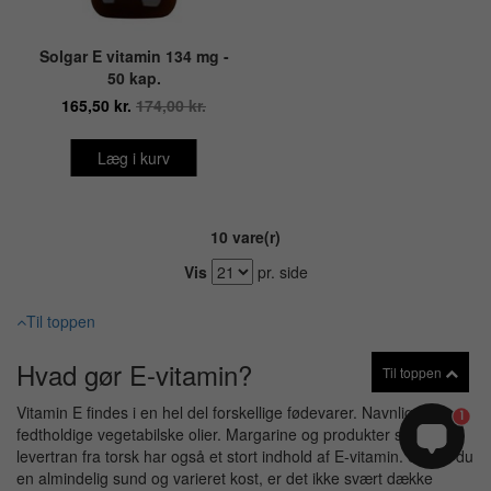
Solgar E vitamin 134 mg -
50 kap.
165,50 kr.
174,00 kr.
Læg i kurv
10 vare(r)
Vis
pr. side
Til toppen
Hvad gør E-vitamin?
Til toppen
Vitamin E findes i en hel del forskellige fødevarer. Navnlig i de
1
fedtholdige vegetabilske olier. Margarine og produkter som
levertran fra torsk har også et stort indhold af E-vitamin. Spiser du
en almindelig sund og varieret kost, er det ikke svært dække