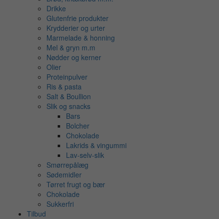
Drikke
Glutenfrie produkter
Krydderier og urter
Marmelade & honning
Mel & gryn m.m
Nødder og kerner
Olier
Proteinpulver
Ris & pasta
Salt & Boullion
Slik og snacks
Bars
Bolcher
Chokolade
Lakrids & vingummi
Lav-selv-slik
Smørrepålæg
Sødemidler
Tørret frugt og bær
Chokolade
Sukkerfri
Tilbud