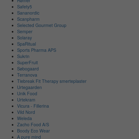
Rømer
Safety5
Sananordic
Scanpharm
Selected Gourmet Group
Semper
Solaray
SpaRitual
Sports Pharma APS
Sukrin
SuperFruit
Søbogaard
Terranova
Tiebreak Fit Therapy smerteplaster
Urtegaarden
Unik Food
Urtekram
Vicura - Fillerina
Vild Nord
Weleda
Zacho Food A/S
Boody Eco Wear
A pure mind