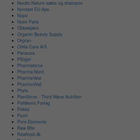
Nordic Nature sæbe og shampoo
Novasel EU Aps
Nupo
Nuxe Paris
Obbekjærs
Organic Beauty Supply
Orgran
Orkla Care A/S
Panacea
Pflüger
Pharmaforce
Pharma Nord
PharmaVest
PharmoVital
Phyto
Plantforce - Third Wave Nutrition
Politikens Forlag
Pukka
Puori
Pure Elements
Raw Bite
Rawfood.dk