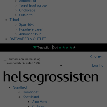
Sødemidler
Tørret frugt og bær
Chokolade
Sukkerfri
Tilbud
Spar 40%
Populære varer
Annonce tilbud
DATOVARER & OUTLET
★
★
★
★
★
God
Kurv
0
Danmarks online helse og
skønhedsbutik siden 1999
Log ind
Sundhed
Homøopati
Kosttilskud
Aloe Vera
Collagen