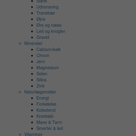
Slank
Udrensning
Tranebær
Øjne
Øre og næse
Led og knogler
Gravid
Mineraler
Calcium/kalk
Chrom
Jern
Magnesium
Selen
Silica
Zink
Naturlægemidler
Energi
Forkølelse
Kolesterol
Kredsløb
Mave & Tarm
Smerter & led
Vitaminer