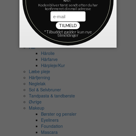
Cremer
Ansigt
Fodcreme
Håndcreme
Krop
Ansigtspleje
Deodorant
Hår
Hårolie
Hårfarve
Hårpleje/Kur
Læbe pleje
Hårfjerning
Neglelak
Sol & Selvbruner
Tandpasta & tandbørste
Øvrige
Makeup
Børster og pensler
Eyeliners
Foundation
Mascara