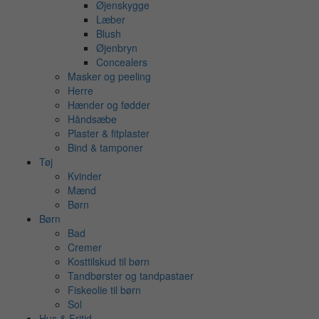
Øjenskygge
Læber
Blush
Øjenbryn
Concealers
Masker og peeling
Herre
Hænder og fødder
Håndsæbe
Plaster & fitplaster
Bind & tamponer
Tøj
Kvinder
Mænd
Børn
Børn
Bad
Cremer
Kosttilskud til børn
Tandbørster og tandpastaer
Fiskeolie til børn
Sol
Hus & Fritid