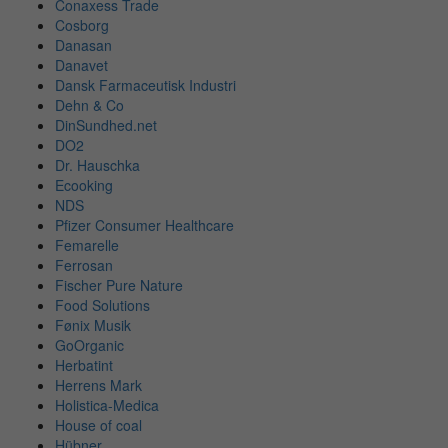
Conaxess Trade
Cosborg
Danasan
Danavet
Dansk Farmaceutisk Industri
Dehn & Co
DinSundhed.net
DO2
Dr. Hauschka
Ecooking
NDS
Pfizer Consumer Healthcare
Femarelle
Ferrosan
Fischer Pure Nature
Food Solutions
Fønix Musik
GoOrganic
Herbatint
Herrens Mark
Holistica-Medica
House of coal
Hübner