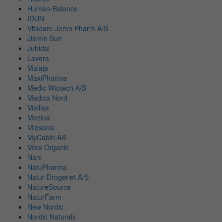
Human-Balance
IDUN
Vitacare Jemo Pharm A/S
Jiamin Sun
Juhldal
Lavera
Malaja
MaxiPharma
Medic Wiotech A/S
Medica Nord
Mellisa
Mezina
Midsona
MyCabin AB
Mols Organic
Nani
NatuPharma
Natur Drogeriet A/S
NatureSource
NaturFarm
New Nordic
Nordic Naturals