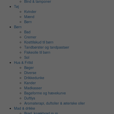
Bind & tamponer
Tøj
Kvinder
Mænd
Børn
Børn
Bad
Cremer
Kosttilskud til børn
Tandbørster og tandpastaer
Fiskeolie til børn
Sol
Hus & Fritid
Bøger
Diverse
Drikkedunke
Kander
Madkasser
Bageforme og hævekurve
Duftlys
Aromaterapi, duftolier & æteriske olier
Mad & drikke
Brød, knækbrød m.m.