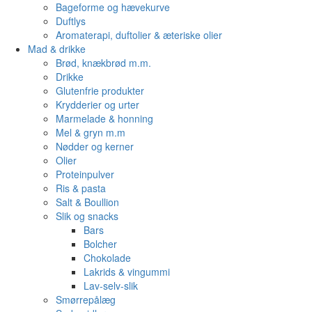
Bageforme og hævekurve
Duftlys
Aromaterapi, duftolier & æteriske olier
Mad & drikke
Brød, knækbrød m.m.
Drikke
Glutenfrie produkter
Krydderier og urter
Marmelade & honning
Mel & gryn m.m
Nødder og kerner
Olier
Proteinpulver
Ris & pasta
Salt & Boullion
Slik og snacks
Bars
Bolcher
Chokolade
Lakrids & vingummi
Lav-selv-slik
Smørrepålæg