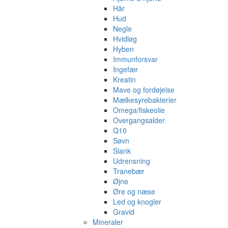
Hår
Hud
Negle
Hvidløg
Hyben
Immunforsvar
Ingefær
Kreatin
Mave og fordøjelse
Mælkesyrebakterier
Omega/fiskeolie
Overgangsalder
Q10
Søvn
Slank
Udrensning
Tranebær
Øjne
Øre og næse
Led og knogler
Gravid
Mineraler