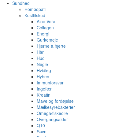
Sundhed
Homøopati
Kosttilskud
Aloe Vera
Collagen
Energi
Gurkemeje
Hjerne & hjerte
Hår
Hud
Negle
Hvidløg
Hyben
Immunforsvar
Ingefær
Kreatin
Mave og fordøjelse
Mælkesyrebakterier
Omega/fiskeolie
Overgangsalder
Q10
Søvn