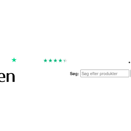
★
★
★
★
★
God
4.4 baseret på 7.259 anmeldelser
Søg: