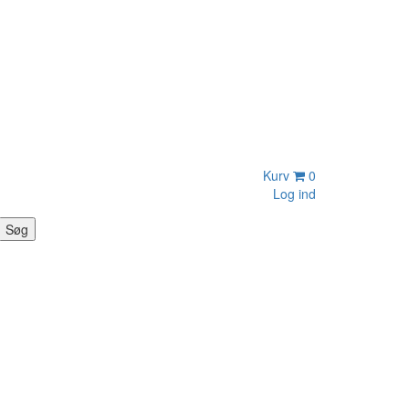
Kurv
0
Log ind
Søg