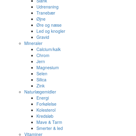
Slank
Udrensning
Tranebær
Øjne
Øre og næse
Led og knogler
Gravid
Mineraler
Calcium/kalk
Chrom
Jern
Magnesium
Selen
Silica
Zink
Naturlægemidler
Energi
Forkølelse
Kolesterol
Kredsløb
Mave & Tarm
Smerter & led
Vitaminer