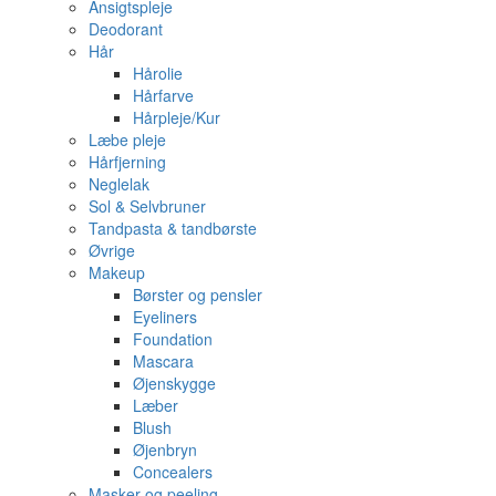
Ansigtspleje
Deodorant
Hår
Hårolie
Hårfarve
Hårpleje/Kur
Læbe pleje
Hårfjerning
Neglelak
Sol & Selvbruner
Tandpasta & tandbørste
Øvrige
Makeup
Børster og pensler
Eyeliners
Foundation
Mascara
Øjenskygge
Læber
Blush
Øjenbryn
Concealers
Masker og peeling