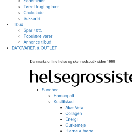
Sødemidler
Tørret frugt og bær
Chokolade
Sukkerfri
Tilbud
Spar 40%
Populære varer
Annonce tilbud
DATOVARER & OUTLET
Danmarks online helse og skønhedsbutik siden 1999
Sundhed
Homøopati
Kosttilskud
Aloe Vera
Collagen
Energi
Gurkemeje
Hjerne & hjerte