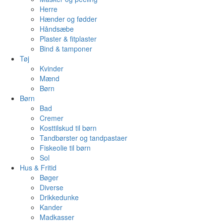
Herre
Hænder og fødder
Håndsæbe
Plaster & fitplaster
Bind & tamponer
Tøj
Kvinder
Mænd
Børn
Børn
Bad
Cremer
Kosttilskud til børn
Tandbørster og tandpastaer
Fiskeolie til børn
Sol
Hus & Fritid
Bøger
Diverse
Drikkedunke
Kander
Madkasser