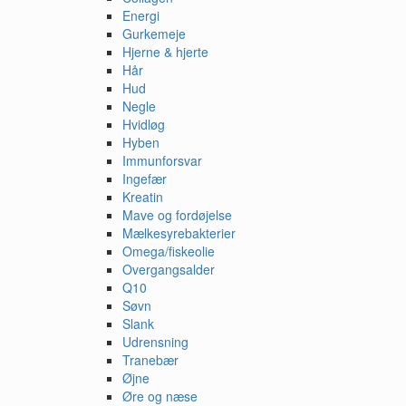
Energi
Gurkemeje
Hjerne & hjerte
Hår
Hud
Negle
Hvidløg
Hyben
Immunforsvar
Ingefær
Kreatin
Mave og fordøjelse
Mælkesyrebakterier
Omega/fiskeolie
Overgangsalder
Q10
Søvn
Slank
Udrensning
Tranebær
Øjne
Øre og næse