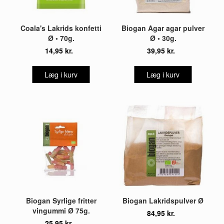
Coala's Lakrids konfetti
Biogan Agar agar pulver
Ø • 70g.
Ø • 30g.
14,95 kr.
39,95 kr.
Læg i kurv
Læg i kurv
Biogan Syrlige fritter
Biogan Lakridspulver Ø
vingummi Ø 75g.
84,95 kr.
25,95 kr.