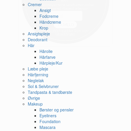
Cremer
Ansigt
Fodcreme
Håndcreme
Krop
Ansigtspleje
Deodorant
Hår
Hårolie
Hårfarve
Hårpleje/Kur
Læbe pleje
Hårfjerning
Neglelak
Sol & Selvbruner
Tandpasta & tandbørste
Øvrige
Makeup
Børster og pensler
Eyeliners
Foundation
Mascara