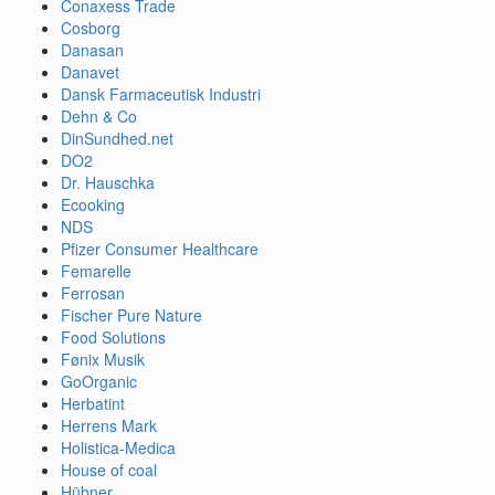
Conaxess Trade
Cosborg
Danasan
Danavet
Dansk Farmaceutisk Industri
Dehn & Co
DinSundhed.net
DO2
Dr. Hauschka
Ecooking
NDS
Pfizer Consumer Healthcare
Femarelle
Ferrosan
Fischer Pure Nature
Food Solutions
Fønix Musik
GoOrganic
Herbatint
Herrens Mark
Holistica-Medica
House of coal
Hübner