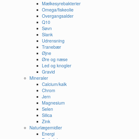
Mælkesyrebakterier
Omega/fiskeolie
Overgangsalder
Q10
Søvn
Slank
Udrensning
Tranebær
Øjne
Øre og næse
Led og knogler
Gravid
Mineraler
Calcium/kalk
Chrom
Jern
Magnesium
Selen
Silica
Zink
Naturlægemidler
Energi