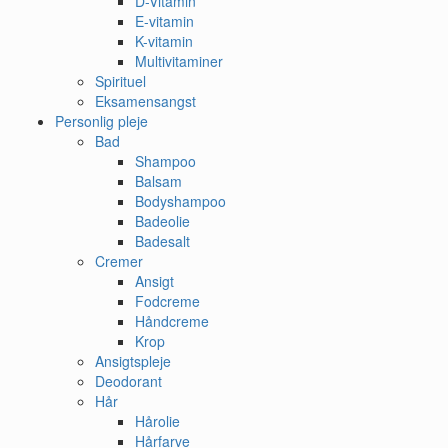
D-Vitamin
E-vitamin
K-vitamin
Multivitaminer
Spirituel
Eksamensangst
Personlig pleje
Bad
Shampoo
Balsam
Bodyshampoo
Badeolie
Badesalt
Cremer
Ansigt
Fodcreme
Håndcreme
Krop
Ansigtspleje
Deodorant
Hår
Hårolie
Hårfarve