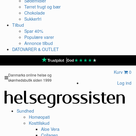
Sødemidler
Tørret frugt og bær
Chokolade
Sukkerfri
Tilbud
Spar 40%
Populære varer
Annonce tilbud
DATOVARER & OUTLET
★
★
★
★
★
God
Kurv
0
Danmarks online helse og
skønhedsbutik siden 1999
Log ind
Sundhed
Homøopati
Kosttilskud
Aloe Vera
Collagen