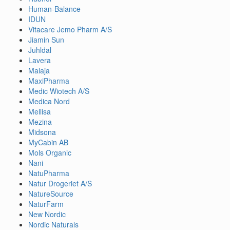
Human-Balance
IDUN
Vitacare Jemo Pharm A/S
Jiamin Sun
Juhldal
Lavera
Malaja
MaxiPharma
Medic Wiotech A/S
Medica Nord
Mellisa
Mezina
Midsona
MyCabin AB
Mols Organic
Nani
NatuPharma
Natur Drogeriet A/S
NatureSource
NaturFarm
New Nordic
Nordic Naturals