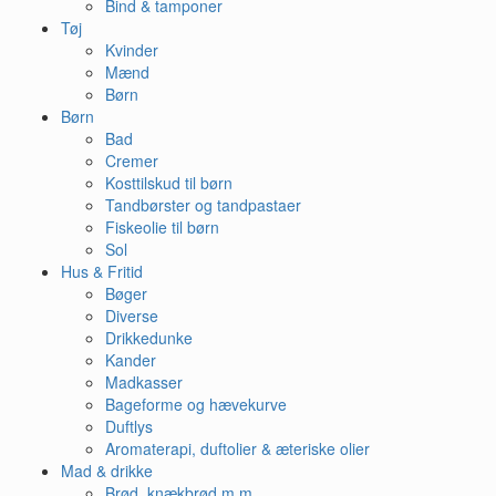
Bind & tamponer
Tøj
Kvinder
Mænd
Børn
Børn
Bad
Cremer
Kosttilskud til børn
Tandbørster og tandpastaer
Fiskeolie til børn
Sol
Hus & Fritid
Bøger
Diverse
Drikkedunke
Kander
Madkasser
Bageforme og hævekurve
Duftlys
Aromaterapi, duftolier & æteriske olier
Mad & drikke
Brød, knækbrød m.m.