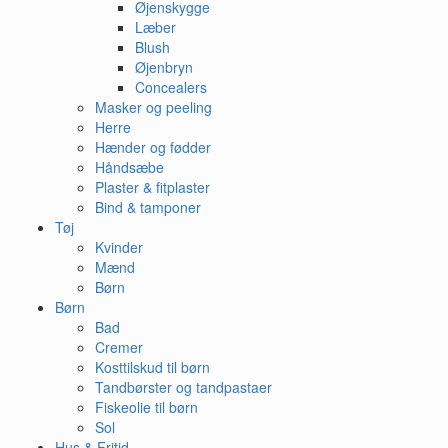
Øjenskygge
Læber
Blush
Øjenbryn
Concealers
Masker og peeling
Herre
Hænder og fødder
Håndsæbe
Plaster & fitplaster
Bind & tamponer
Tøj
Kvinder
Mænd
Børn
Børn
Bad
Cremer
Kosttilskud til børn
Tandbørster og tandpastaer
Fiskeolie til børn
Sol
Hus & Fritid