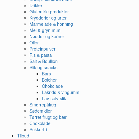
Drikke
Glutenfrie produkter
Krydderier og urter
Marmelade & honning
Mel & gryn m.m
Nødder og kerner
Olier
Proteinpulver
Ris & pasta
Salt & Boullion
Slik og snacks
Bars
Bolcher
Chokolade
Lakrids & vingummi
Lav-selv-slik
Smørrepålæg
Sødemidler
Tørret frugt og bær
Chokolade
Sukkerfri
Tilbud