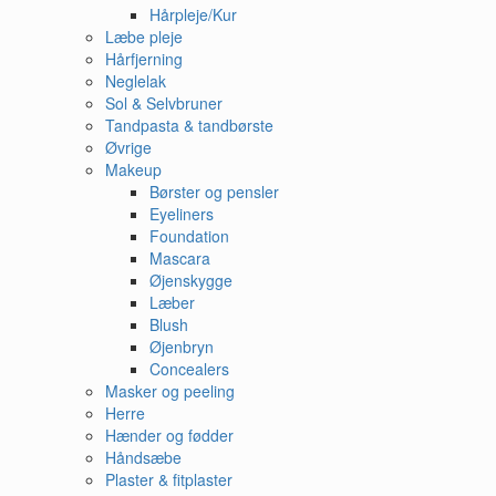
Hårpleje/Kur
Læbe pleje
Hårfjerning
Neglelak
Sol & Selvbruner
Tandpasta & tandbørste
Øvrige
Makeup
Børster og pensler
Eyeliners
Foundation
Mascara
Øjenskygge
Læber
Blush
Øjenbryn
Concealers
Masker og peeling
Herre
Hænder og fødder
Håndsæbe
Plaster & fitplaster