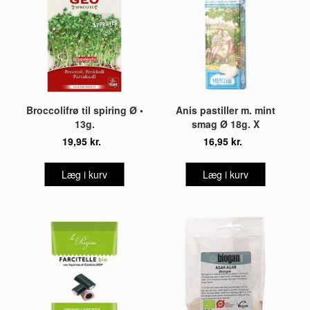
Broccolifrø til spiring Ø •
Anis pastiller m. mint
13g.
smag Ø 18g. X
19,95 kr.
16,95 kr.
Læg i kurv
Læg i kurv