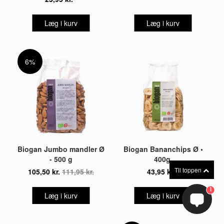
Læg i kurv
Læg i kurv
6%
Biogan Jumbo mandler Ø
Biogan Bananchips Ø •
- 500 g
400g.
Til toppen
105,50 kr.
111,95 kr.
43,95 kr.
1
Læg i kurv
Læg i kurv