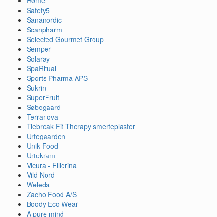
Rømer
Safety5
Sananordic
Scanpharm
Selected Gourmet Group
Semper
Solaray
SpaRitual
Sports Pharma APS
Sukrin
SuperFruit
Søbogaard
Terranova
Tiebreak Fit Therapy smerteplaster
Urtegaarden
Unik Food
Urtekram
Vicura - Fillerina
Vild Nord
Weleda
Zacho Food A/S
Boody Eco Wear
A pure mind