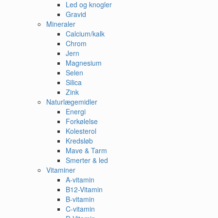
Led og knogler
Gravid
Mineraler
Calcium/kalk
Chrom
Jern
Magnesium
Selen
Silica
Zink
Naturlægemidler
Energi
Forkølelse
Kolesterol
Kredsløb
Mave & Tarm
Smerter & led
Vitaminer
A-vitamin
B12-Vitamin
B-vitamin
C-vitamin