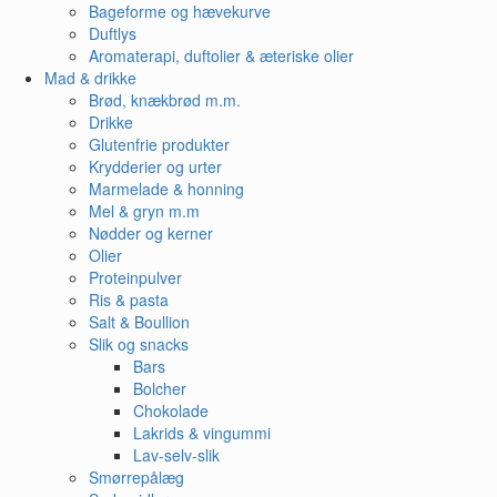
Bageforme og hævekurve
Duftlys
Aromaterapi, duftolier & æteriske olier
Mad & drikke
Brød, knækbrød m.m.
Drikke
Glutenfrie produkter
Krydderier og urter
Marmelade & honning
Mel & gryn m.m
Nødder og kerner
Olier
Proteinpulver
Ris & pasta
Salt & Boullion
Slik og snacks
Bars
Bolcher
Chokolade
Lakrids & vingummi
Lav-selv-slik
Smørrepålæg