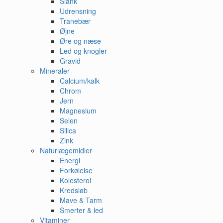
Slank
Udrensning
Tranebær
Øjne
Øre og næse
Led og knogler
Gravid
Mineraler
Calcium/kalk
Chrom
Jern
Magnesium
Selen
Silica
Zink
Naturlægemidler
Energi
Forkølelse
Kolesterol
Kredsløb
Mave & Tarm
Smerter & led
Vitaminer