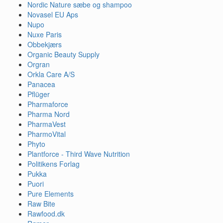
Nordic Nature sæbe og shampoo
Novasel EU Aps
Nupo
Nuxe Paris
Obbekjærs
Organic Beauty Supply
Orgran
Orkla Care A/S
Panacea
Pflüger
Pharmaforce
Pharma Nord
PharmaVest
PharmoVital
Phyto
Plantforce - Third Wave Nutrition
Politikens Forlag
Pukka
Puori
Pure Elements
Raw Bite
Rawfood.dk