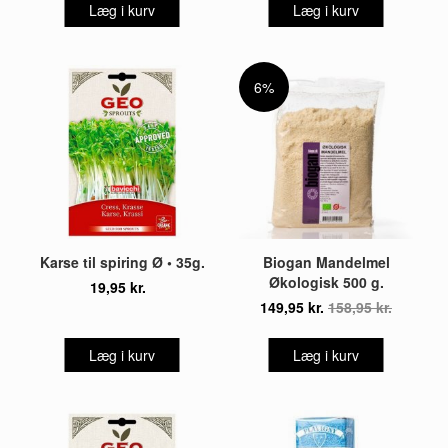
Læg i kurv
Læg i kurv
6%
Karse til spiring Ø • 35g.
Biogan Mandelmel
Økologisk 500 g.
19,95 kr.
149,95 kr.
158,95 kr.
Læg i kurv
Læg i kurv