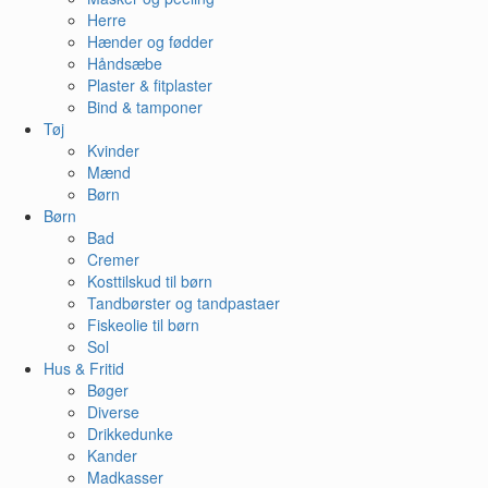
Herre
Hænder og fødder
Håndsæbe
Plaster & fitplaster
Bind & tamponer
Tøj
Kvinder
Mænd
Børn
Børn
Bad
Cremer
Kosttilskud til børn
Tandbørster og tandpastaer
Fiskeolie til børn
Sol
Hus & Fritid
Bøger
Diverse
Drikkedunke
Kander
Madkasser