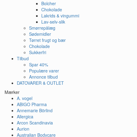
Bolcher
Chokolade
Lakrids & vingummi
Lav-selv-slik
Smørrepålæg
Sødemidler
Tørret frugt og bær
Chokolade
Sukkerfri
Tilbud
Spar 40%
Populære varer
Annonce tilbud
DATOVARER & OUTLET
Mærker
A. vogel
ABIGO Pharma
Annemarie Börlind
Allergica
Arcon Scandinavia
Aurion
Australian Bodycare