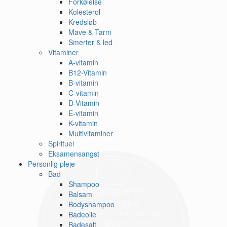
Forkølelse
Kolesterol
Kredsløb
Mave & Tarm
Smerter & led
Vitaminer
A-vitamin
B12-Vitamin
B-vitamin
C-vitamin
D-Vitamin
E-vitamin
K-vitamin
Multivitaminer
Spirituel
Eksamensangst
×
Personlig pleje
Bad
Shampoo
Balsam
Bodyshampoo
Badeolie
Badesalt