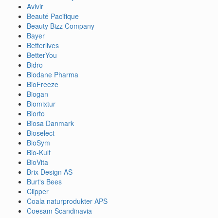
Avivir
Beauté Pacifique
Beauty Bizz Company
Bayer
Betterlives
BetterYou
Bidro
Biodane Pharma
BioFreeze
Biogan
Biomixtur
Biorto
Biosa Danmark
Bioselect
BioSym
Bio-Kult
BioVita
Brix Design AS
Burt's Bees
Clipper
Coala naturprodukter APS
Coesam Scandinavia