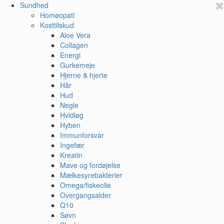
Sundhed
Homøopati
Kosttilskud
Aloe Vera
Collagen
Energi
Gurkemeje
Hjerne & hjerte
Hår
Hud
Negle
Hvidløg
Hyben
Immunforsvar
Ingefær
Kreatin
Mave og fordøjelse
Mælkesyrebakterier
Omega/fiskeolie
Overgangsalder
Q10
Søvn