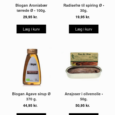
Biogan Aroniabær
Radisefrø til spiring Ø •
tørrede Ø • 100g.
30g.
29,95 kr.
19,95 kr.
Læg i kurv
Læg i kurv
Biogan Agave sirup Ø
Ansjoser i olivenolie •
370 g.
50g.
44,95 kr.
50,95 kr.