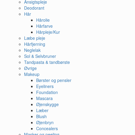
Ansigtspleje
Deodorant
Hår
Hårolie
Hårfarve
Hårpleje/Kur
Læbe pleje
Hårfjerning
Neglelak
Sol & Selvbruner
Tandpasta & tandbørste
Øvrige
Makeup
Børster og pensler
Eyeliners
Foundation
Mascara
Øjenskygge
Læber
Blush
Øjenbryn
Concealers
Masker og peeling