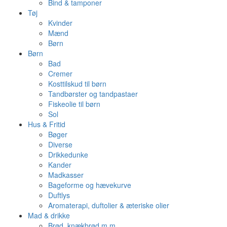
Bind & tamponer
Tøj
Kvinder
Mænd
Børn
Børn
Bad
Cremer
Kosttilskud til børn
Tandbørster og tandpastaer
Fiskeolie til børn
Sol
Hus & Fritid
Bøger
Diverse
Drikkedunke
Kander
Madkasser
Bageforme og hævekurve
Duftlys
Aromaterapi, duftolier & æteriske olier
Mad & drikke
Brød, knækbrød m.m.