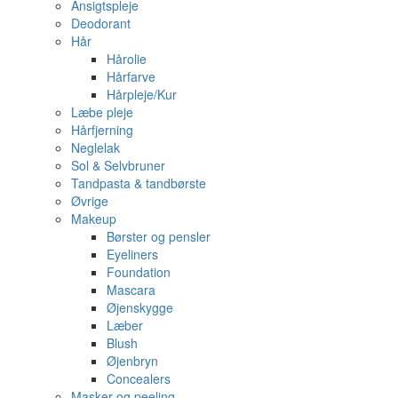
Ansigtspleje
Deodorant
Hår
Hårolie
Hårfarve
Hårpleje/Kur
Læbe pleje
Hårfjerning
Neglelak
Sol & Selvbruner
Tandpasta & tandbørste
Øvrige
Makeup
Børster og pensler
Eyeliners
Foundation
Mascara
Øjenskygge
Læber
Blush
Øjenbryn
Concealers
Masker og peeling