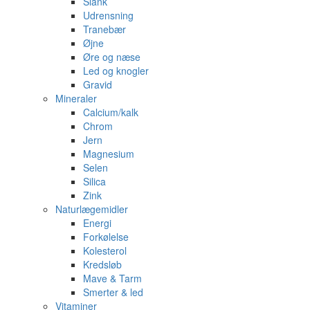
Slank
Udrensning
Tranebær
Øjne
Øre og næse
Led og knogler
Gravid
Mineraler
Calcium/kalk
Chrom
Jern
Magnesium
Selen
Silica
Zink
Naturlægemidler
Energi
Forkølelse
Kolesterol
Kredsløb
Mave & Tarm
Smerter & led
Vitaminer