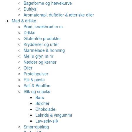
Bageforme og hævekurve
Duftlys
Aromaterapi, duftolier & æteriske olier
Mad & drikke
Brød, knækbrød m.m.
Drikke
Glutenfrie produkter
Krydderier og urter
Marmelade & honning
Mel & gryn m.m
Nødder og kerner
Olier
Proteinpulver
Ris & pasta
Salt & Boullion
Slik og snacks
Bars
Bolcher
Chokolade
Lakrids & vingummi
Lav-selv-slik
Smørrepålæg