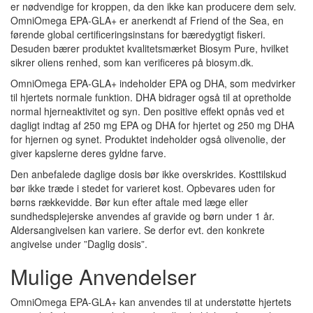
er nødvendige for kroppen, da den ikke kan producere dem selv.
OmniOmega EPA-GLA+ er anerkendt af Friend of the Sea, en
førende global certificeringsinstans for bæredygtigt fiskeri.
Desuden bærer produktet kvalitetsmærket Biosym Pure, hvilket
sikrer oliens renhed, som kan verificeres på biosym.dk.
OmniOmega EPA-GLA+ indeholder EPA og DHA, som medvirker
til hjertets normale funktion. DHA bidrager også til at opretholde
normal hjerneaktivitet og syn. Den positive effekt opnås ved et
dagligt indtag af 250 mg EPA og DHA for hjertet og 250 mg DHA
for hjernen og synet. Produktet indeholder også olivenolie, der
giver kapslerne deres gyldne farve.
Den anbefalede daglige dosis bør ikke overskrides. Kosttilskud
bør ikke træde i stedet for varieret kost. Opbevares uden for
børns rækkevidde. Bør kun efter aftale med læge eller
sundhedsplejerske anvendes af gravide og børn under 1 år.
Aldersangivelsen kan variere. Se derfor evt. den konkrete
angivelse under ”Daglig dosis”.
Mulige Anvendelser
OmniOmega EPA-GLA+ kan anvendes til at understøtte hjertets