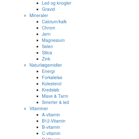
Led og knogler
Gravid
Mineraler
Calcium/kalk
Chrom
Jern
Magnesium
Selen
Silica
Zink
Naturlægemidler
Energi
Forkølelse
Kolesterol
Kredsløb
Mave & Tarm
Smerter & led
Vitaminer
A-vitamin
B12-Vitamin
B-vitamin
C-vitamin