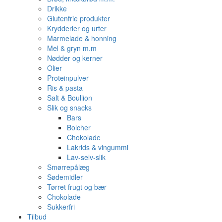
Drikke
Glutenfrie produkter
Krydderier og urter
Marmelade & honning
Mel & gryn m.m
Nødder og kerner
Olier
Proteinpulver
Ris & pasta
Salt & Boullion
Slik og snacks
Bars
Bolcher
Chokolade
Lakrids & vingummi
Lav-selv-slik
Smørrepålæg
Sødemidler
Tørret frugt og bær
Chokolade
Sukkerfri
Tilbud