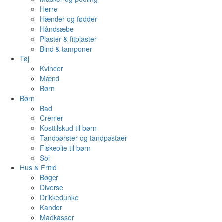
Herre
Hænder og fødder
Håndsæbe
Plaster & fitplaster
Bind & tamponer
Tøj
Kvinder
Mænd
Børn
Børn
Bad
Cremer
Kosttilskud til børn
Tandbørster og tandpastaer
Fiskeolie til børn
Sol
Hus & Fritid
Bøger
Diverse
Drikkedunke
Kander
Madkasser