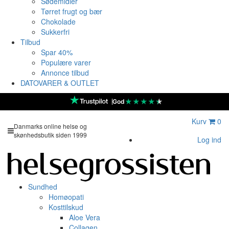
Sødemidler
Tørret frugt og bær
Chokolade
Sukkerfri
Tilbud
Spar 40%
Populære varer
Annonce tilbud
DATOVARER & OUTLET
★
★
★
★
★
God
Kurv
0
Danmarks online helse og
skønhedsbutik siden 1999
Log ind
Sundhed
Homøopati
Kosttilskud
Aloe Vera
Collagen