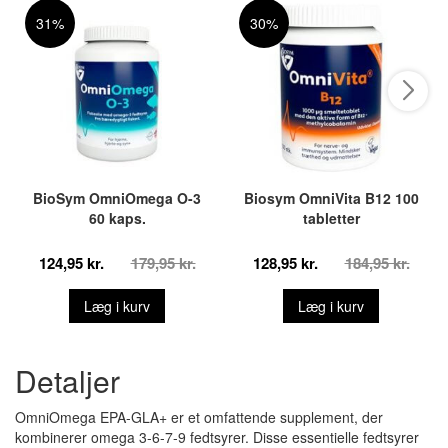
31%
30%
BioSym OmniOmega O-3
Biosym OmniVita B12 100
60 kaps.
tabletter
124,95 kr.
179,95 kr.
128,95 kr.
184,95 kr.
Læg i kurv
Læg i kurv
Detaljer
OmniOmega EPA-GLA+ er et omfattende supplement, der
kombinerer omega 3-6-7-9 fedtsyrer. Disse essentielle fedtsyrer