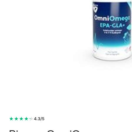
★
★
★
★
★
4.3/5