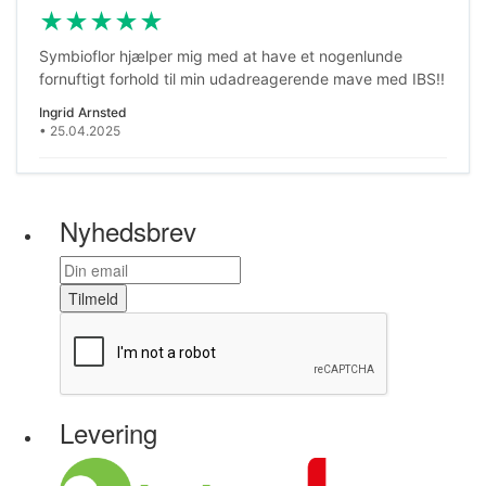
★
★
★
★
★
Symbioflor hjælper mig med at have et nogenlunde
fornuftigt forhold til min udadreagerende mave med IBS!!
Ingrid Arnsted
• 25.04.2025
★
☆
☆
☆
☆
Nyhedsbrev
Det virker rigtig godt for mig at tage dem
vil ikke have navn paa
• 21.10.2024
Tilmeld
★
★
★
★
★
fin service og godt produkt
Connie Christensen
• 03.10.2024
Levering
★
★
★
★
★