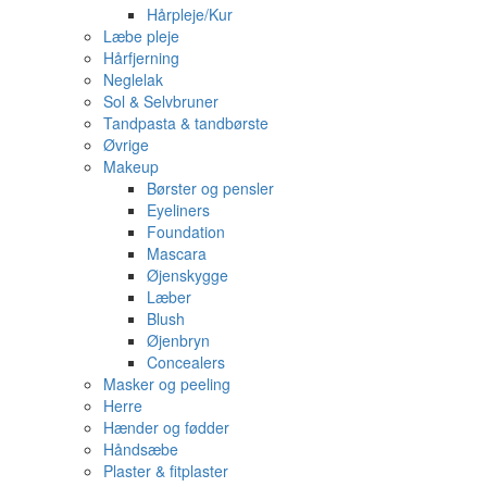
Hårpleje/Kur
Læbe pleje
Hårfjerning
Neglelak
Sol & Selvbruner
Tandpasta & tandbørste
Øvrige
Makeup
Børster og pensler
Eyeliners
Foundation
Mascara
Øjenskygge
Læber
Blush
Øjenbryn
Concealers
Masker og peeling
Herre
Hænder og fødder
Håndsæbe
Plaster & fitplaster