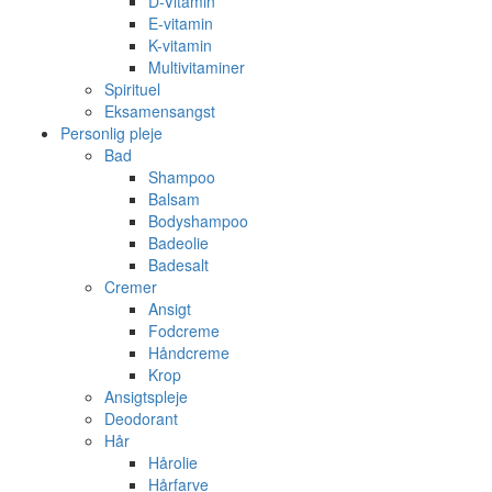
D-Vitamin
E-vitamin
K-vitamin
Multivitaminer
Spirituel
Eksamensangst
Personlig pleje
Bad
Shampoo
Balsam
Bodyshampoo
Badeolie
Badesalt
Cremer
Ansigt
Fodcreme
Håndcreme
Krop
Ansigtspleje
Deodorant
Hår
Hårolie
Hårfarve