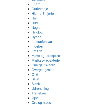
Energi
Gurkemeje
Hjerne & hjerte
Hår
Hud
Negle
Hvidløg
Hyben
Immunforsvar
Ingefær
Kreatin
Mave og fordøjelse
Mælkesyrebakterier
Omega/fiskeolie
Overgangsalder
Q10
Søvn
Slank
Udrensning
Tranebær
Øjne
Øre og næse