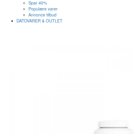
Spar 40%
Populære varer
Annonce tilbud
DATOVARER & OUTLET
Varen er nu i kurven ✔
Vi anbefaler dig disse
SE KURV
LUK