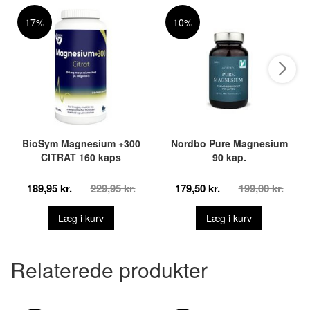
17%
10%
BioSym Magnesium +300
Nordbo Pure Magnesium
CITRAT 160 kaps
90 kap.
189,95 kr.
229,95 kr.
179,50 kr.
199,00 kr.
Læg i kurv
Læg i kurv
Relaterede produkter