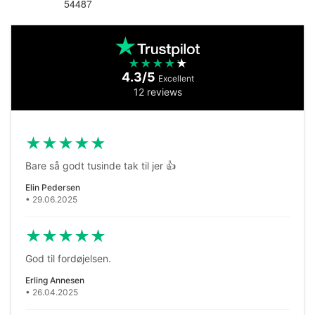
54487
Varenummer
★
★
★
★
★
4.3/5
Excellent
12 reviews
★
★
★
★
★
Bare så godt tusinde tak til jer 👍
Elin Pedersen
• 29.06.2025
★
★
★
★
★
God til fordøjelsen.
Erling Annesen
• 26.04.2025