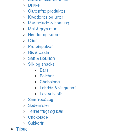
Drikke
Glutenfrie produkter
Krydderier og urter
Marmelade & honning
Mel & gryn m.m
Nødder og kerner
Olier
Proteinpulver
Ris & pasta
Salt & Boullion
Slik og snacks
Bars
Bolcher
Chokolade
Lakrids & vingummi
Lav-selv-slik
Smørrepålæg
Sødemidler
Tørret frugt og bær
Chokolade
Sukkerfri
Tilbud