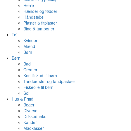
Herre
Hænder og fødder
Håndsæbe
Plaster & fitplaster
Bind & tamponer
Tøj
Kvinder
Mænd
Børn
Børn
Bad
Cremer
Kosttilskud til børn
Tandbørster og tandpastaer
Fiskeolie til børn
Sol
Hus & Fritid
Bøger
Diverse
Drikkedunke
Kander
Madkasser