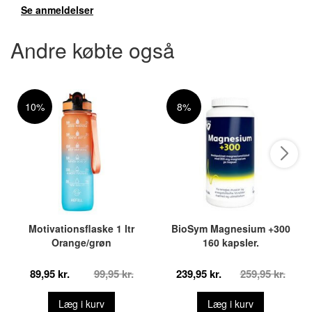
Se anmeldelser
Andre købte også
10%
8%
Motivationsflaske 1 ltr
BioSym Magnesium +300
Orange/grøn
160 kapsler.
89,95 kr.
99,95 kr.
239,95 kr.
259,95 kr.
Læg i kurv
Læg i kurv