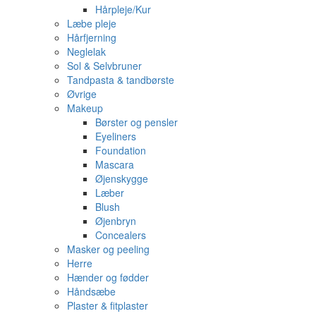
Hårpleje/Kur
Læbe pleje
Hårfjerning
Neglelak
Sol & Selvbruner
Tandpasta & tandbørste
Øvrige
Makeup
Børster og pensler
Eyeliners
Foundation
Mascara
Øjenskygge
Læber
Blush
Øjenbryn
Concealers
Masker og peeling
Herre
Hænder og fødder
Håndsæbe
Plaster & fitplaster