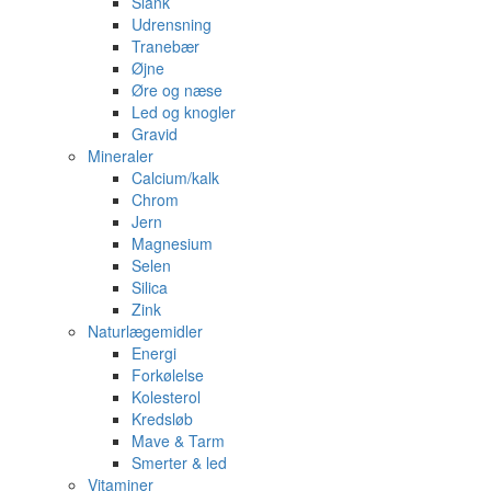
Slank
Udrensning
Tranebær
Øjne
Øre og næse
Led og knogler
Gravid
Mineraler
Calcium/kalk
Chrom
Jern
Magnesium
Selen
Silica
Zink
Naturlægemidler
Energi
Forkølelse
Kolesterol
Kredsløb
Mave & Tarm
Smerter & led
Vitaminer