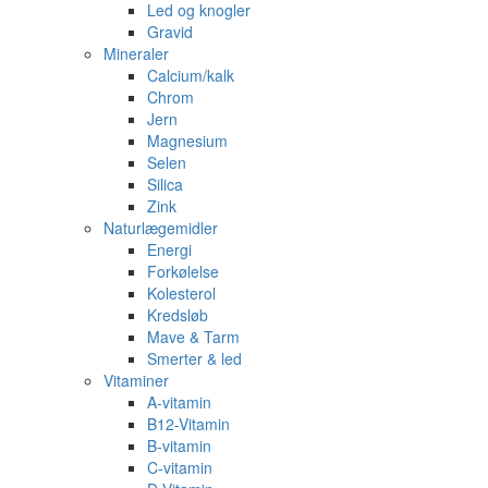
Led og knogler
Gravid
Mineraler
Calcium/kalk
Chrom
Jern
Magnesium
Selen
Silica
Zink
Naturlægemidler
Energi
Forkølelse
Kolesterol
Kredsløb
Mave & Tarm
Smerter & led
Vitaminer
A-vitamin
B12-Vitamin
B-vitamin
C-vitamin