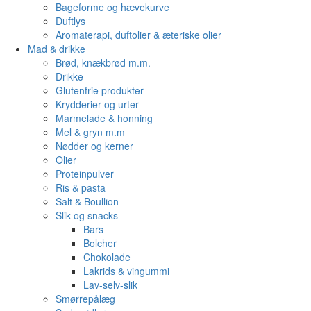
Bageforme og hævekurve
Duftlys
Aromaterapi, duftolier & æteriske olier
Mad & drikke
Brød, knækbrød m.m.
Drikke
Glutenfrie produkter
Krydderier og urter
Marmelade & honning
Mel & gryn m.m
Nødder og kerner
Olier
Proteinpulver
Ris & pasta
Salt & Boullion
Slik og snacks
Bars
Bolcher
Chokolade
Lakrids & vingummi
Lav-selv-slik
Smørrepålæg