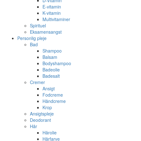
D-Vitamin
E-vitamin
K-vitamin
Multivitaminer
Spirituel
Eksamensangst
Personlig pleje
Bad
Shampoo
Balsam
Bodyshampoo
Badeolie
Badesalt
Cremer
Ansigt
Fodcreme
Håndcreme
Krop
Ansigtspleje
Deodorant
Hår
Hårolie
Hårfarve