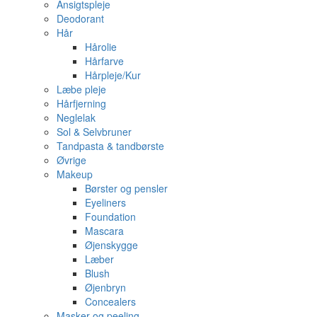
Ansigtspleje
Deodorant
Hår
Hårolie
Hårfarve
Hårpleje/Kur
Læbe pleje
Hårfjerning
Neglelak
Sol & Selvbruner
Tandpasta & tandbørste
Øvrige
Makeup
Børster og pensler
Eyeliners
Foundation
Mascara
Øjenskygge
Læber
Blush
Øjenbryn
Concealers
Masker og peeling