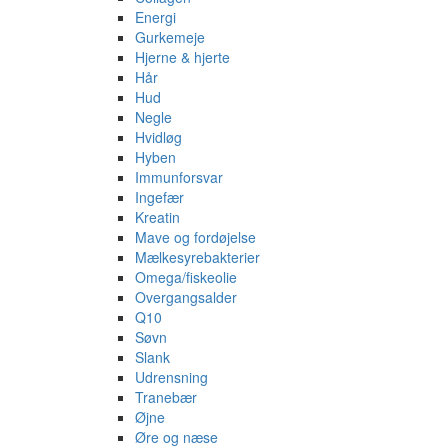
Energi
Gurkemeje
Hjerne & hjerte
Hår
Hud
Negle
Hvidløg
Hyben
Immunforsvar
Ingefær
Kreatin
Mave og fordøjelse
Mælkesyrebakterier
Omega/fiskeolie
Overgangsalder
Q10
Søvn
Slank
Udrensning
Tranebær
Øjne
Øre og næse