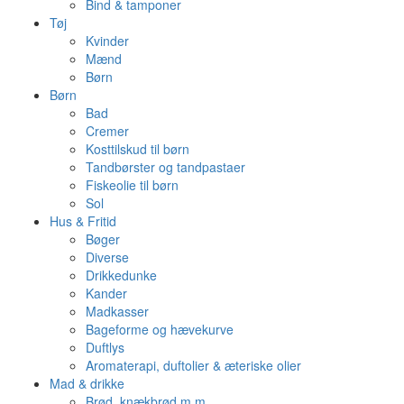
Bind & tamponer
Tøj
Kvinder
Mænd
Børn
Børn
Bad
Cremer
Kosttilskud til børn
Tandbørster og tandpastaer
Fiskeolie til børn
Sol
Hus & Fritid
Bøger
Diverse
Drikkedunke
Kander
Madkasser
Bageforme og hævekurve
Duftlys
Aromaterapi, duftolier & æteriske olier
Mad & drikke
Brød, knækbrød m.m.