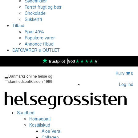
Sødemidler
Tørret frugt og bær
Chokolade
Sukkerfri
Tilbud
Spar 40%
Populære varer
Annonce tilbud
DATOVARER & OUTLET
★
★
★
★
★
God
Kurv
0
Danmarks online helse og
skønhedsbutik siden 1999
Log ind
Sundhed
Homøopati
Kosttilskud
Aloe Vera
Collagen