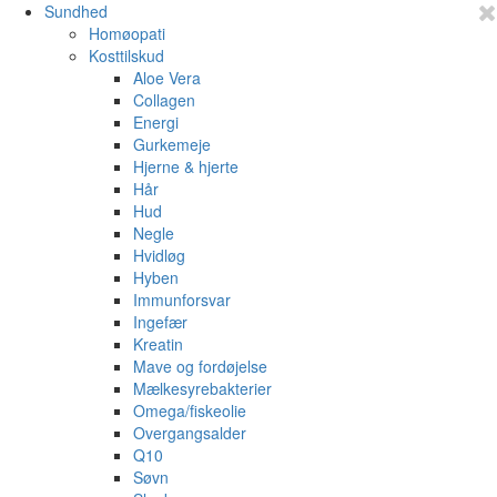
Sundhed
Homøopati
Kosttilskud
Aloe Vera
Collagen
Energi
Gurkemeje
Hjerne & hjerte
Hår
Hud
Negle
Hvidløg
Hyben
Immunforsvar
Ingefær
Kreatin
Mave og fordøjelse
Mælkesyrebakterier
Omega/fiskeolie
Overgangsalder
Q10
Søvn