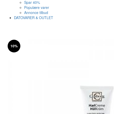
Spar 40%
Populære varer
Annonce tilbud
DATOVARER & OUTLET
Varen er nu i kurven ✔
Vi anbefaler dig disse
10%
SE KURV
LUK