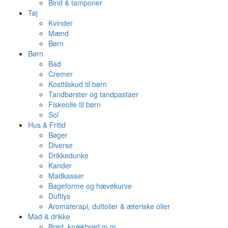
Bind & tamponer
Tøj
Kvinder
Mænd
Børn
Børn
Bad
Cremer
Kosttilskud til børn
Tandbørster og tandpastaer
Fiskeolie til børn
Sol
Hus & Fritid
Bøger
Diverse
Drikkedunke
Kander
Madkasser
Bageforme og hævekurve
Duftlys
Aromaterapi, duftolier & æteriske olier
Mad & drikke
Brød, knækbrød m.m.