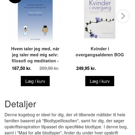
Hvem taler jeg med, når
Kvinder i
jeg taler med mig selv:
overgangsalderen BOG
filosofi og meditation -
Platon anvendt i nutiden
167,50 kr.
209,00 kr.
249,95 kr.
Af: Henrik Krog Nielsen • 1
stk.X
Læg i kurv
Læg i kurv
Detaljer
Denne kogebog er ideel for dig, der vil tilberede måltider til hele
familien baseret på "Blodtypefilosofien", samt for dig, der søger
opskriftsinspiration tilpasset din specifikke blodtype. I denne bog,
samt i "Mad for alle blodtyper", finder du under hver opskrift