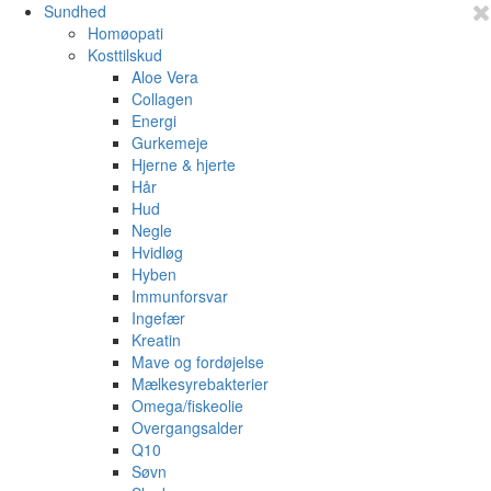
Sundhed
Homøopati
Kosttilskud
Aloe Vera
Collagen
Energi
Gurkemeje
Hjerne & hjerte
Hår
Hud
Negle
Hvidløg
Hyben
Immunforsvar
Ingefær
Kreatin
Mave og fordøjelse
Mælkesyrebakterier
Omega/fiskeolie
Overgangsalder
Q10
Søvn