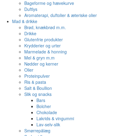
Bageforme og hævekurve
Duftlys
Aromaterapi, duftolier & æteriske olier
Mad & drikke
Brød, knækbrød m.m.
Drikke
Glutenfrie produkter
Krydderier og urter
Marmelade & honning
Mel & gryn m.m
Nødder og kerner
Olier
Proteinpulver
Ris & pasta
Salt & Boullion
Slik og snacks
Bars
Bolcher
Chokolade
Lakrids & vingummi
Lav-selv-slik
Smørrepålæg