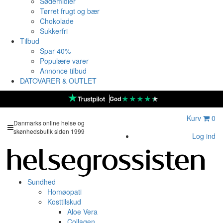
Sødemidler
Tørret frugt og bær
Chokolade
Sukkerfri
Tilbud
Spar 40%
Populære varer
Annonce tilbud
DATOVARER & OUTLET
★
★
★
★
★
God
Kurv
0
Danmarks online helse og
skønhedsbutik siden 1999
Log ind
Sundhed
Homøopati
Kosttilskud
Aloe Vera
Collagen