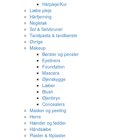
Hårpleje/Kur
Læbe pleje
Hårfjerning
Neglelak
Sol & Selvbruner
Tandpasta & tandbørste
Øvrige
Makeup
Børster og pensler
Eyeliners
Foundation
Mascara
Øjenskygge
Læber
Blush
Øjenbryn
Concealers
Masker og peeling
Herre
Hænder og fødder
Håndsæbe
Plaster & fitplaster