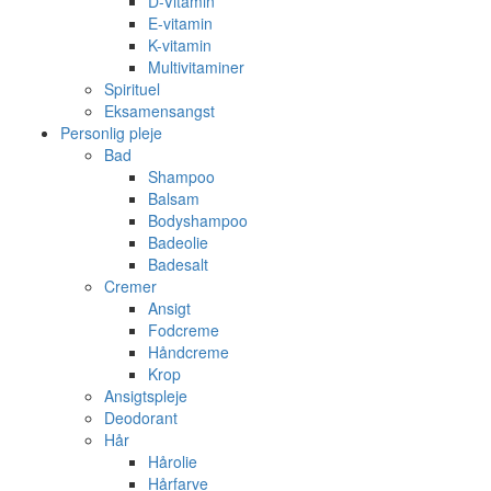
D-Vitamin
E-vitamin
K-vitamin
Multivitaminer
Spirituel
Eksamensangst
Personlig pleje
Bad
Shampoo
Balsam
Bodyshampoo
Badeolie
Badesalt
Cremer
Ansigt
Fodcreme
Håndcreme
Krop
Ansigtspleje
Deodorant
Hår
Hårolie
Hårfarve