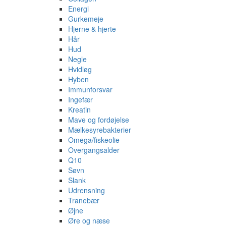
Energi
Gurkemeje
Hjerne & hjerte
Hår
Hud
Negle
Hvidløg
Hyben
Immunforsvar
Ingefær
Kreatin
Mave og fordøjelse
Mælkesyrebakterier
Omega/fiskeolie
Overgangsalder
Q10
Søvn
Slank
Udrensning
Tranebær
Øjne
Øre og næse