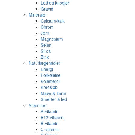
Led og knogler
Gravid
Mineraler
Calcium/kalk
Chrom
Jern
Magnesium
Selen
Silica
Zink
Naturlægemidler
Energi
Forkølelse
Kolesterol
Kredsløb
Mave & Tarm
Smerter & led
Vitaminer
A-vitamin
B12-Vitamin
B-vitamin
C-vitamin