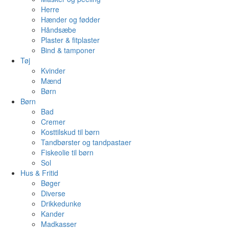
Herre
Hænder og fødder
Håndsæbe
Plaster & fitplaster
Bind & tamponer
Tøj
Kvinder
Mænd
Børn
Børn
Bad
Cremer
Kosttilskud til børn
Tandbørster og tandpastaer
Fiskeolie til børn
Sol
Hus & Fritid
Bøger
Diverse
Drikkedunke
Kander
Madkasser