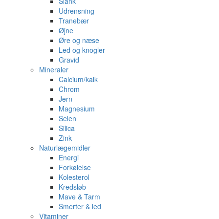
Slank
Udrensning
Tranebær
Øjne
Øre og næse
Led og knogler
Gravid
Mineraler
Calcium/kalk
Chrom
Jern
Magnesium
Selen
Silica
Zink
Naturlægemidler
Energi
Forkølelse
Kolesterol
Kredsløb
Mave & Tarm
Smerter & led
Vitaminer