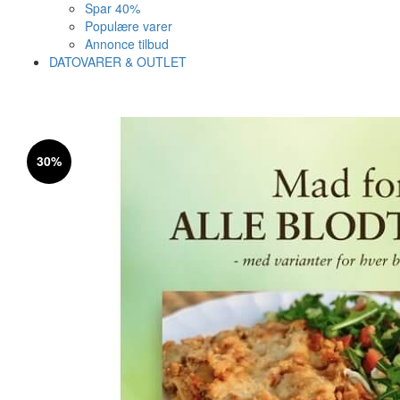
Spar 40%
Populære varer
Annonce tilbud
DATOVARER & OUTLET
Varen er nu i kurven ✔
Vi anbefaler dig disse
30%
SE KURV
LUK
31%