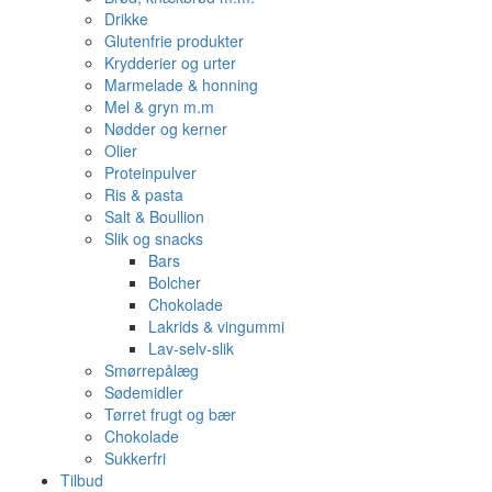
Drikke
Glutenfrie produkter
Krydderier og urter
Marmelade & honning
Mel & gryn m.m
Nødder og kerner
Olier
Proteinpulver
Ris & pasta
Salt & Boullion
Slik og snacks
Bars
Bolcher
Chokolade
Lakrids & vingummi
Lav-selv-slik
Smørrepålæg
Sødemidler
Tørret frugt og bær
Chokolade
Sukkerfri
Tilbud