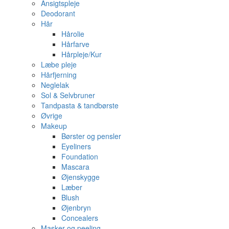
Ansigtspleje
Deodorant
Hår
Hårolie
Hårfarve
Hårpleje/Kur
Læbe pleje
Hårfjerning
Neglelak
Sol & Selvbruner
Tandpasta & tandbørste
Øvrige
Makeup
Børster og pensler
Eyeliners
Foundation
Mascara
Øjenskygge
Læber
Blush
Øjenbryn
Concealers
Masker og peeling