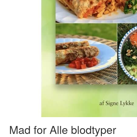
New Nordic Magnesium Malate 270 kaps - 2 for 529,-
294,95 kr.
426,00 kr.
Læg i kurv
Mad for Alle blodtyper