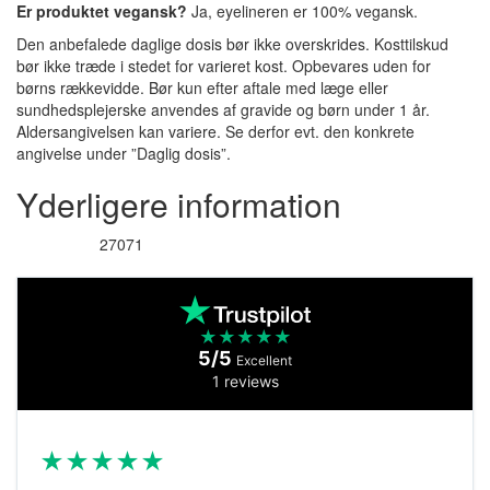
Er produktet vegansk?
Ja, eyelineren er 100% vegansk.
Den anbefalede daglige dosis bør ikke overskrides. Kosttilskud
bør ikke træde i stedet for varieret kost. Opbevares uden for
børns rækkevidde. Bør kun efter aftale med læge eller
sundhedsplejerske anvendes af gravide og børn under 1 år.
Aldersangivelsen kan variere. Se derfor evt. den konkrete
angivelse under ”Daglig dosis”.
Yderligere information
27071
Varenummer
★
★
★
★
★
5/5
Excellent
1 reviews
★
★
★
★
★