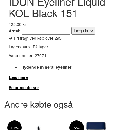
IDUN Eyeliner Liquid
KOL Black 151
125,00 kr
Antal:
Læg i kurv
Fri fragt ved køb over 295,-
Lagerstatus:
På lager
Varenummer:
27071
Flydende mineral eyeliner
Læs mere
Se anmeldelser
Andre købte også
10%
5%