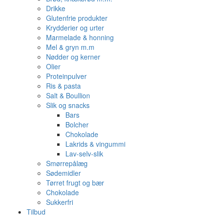
Drikke
Glutenfrie produkter
Krydderier og urter
Marmelade & honning
Mel & gryn m.m
Nødder og kerner
Olier
Proteinpulver
Ris & pasta
Salt & Boullion
Slik og snacks
Bars
Bolcher
Chokolade
Lakrids & vingummi
Lav-selv-slik
Smørrepålæg
Sødemidler
Tørret frugt og bær
Chokolade
Sukkerfri
Tilbud