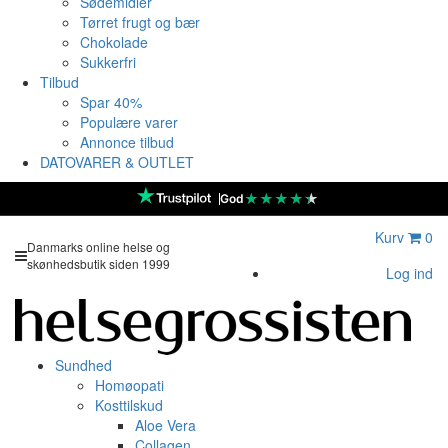
Sødemidler
Tørret frugt og bær
Chokolade
Sukkerfri
Tilbud
Spar 40%
Populære varer
Annonce tilbud
DATOVARER & OUTLET
★
★
★
★
★
God
Kurv
0
Danmarks online helse og
skønhedsbutik siden 1999
Log ind
Sundhed
Homøopati
Kosttilskud
Aloe Vera
Collagen