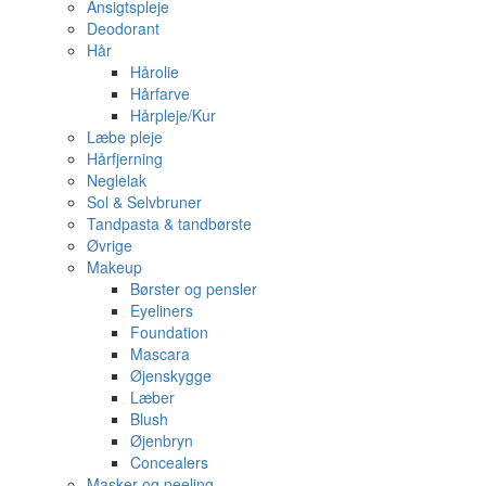
Ansigtspleje
Deodorant
Hår
Hårolie
Hårfarve
Hårpleje/Kur
Læbe pleje
Hårfjerning
Neglelak
Sol & Selvbruner
Tandpasta & tandbørste
Øvrige
Makeup
Børster og pensler
Eyeliners
Foundation
Mascara
Øjenskygge
Læber
Blush
Øjenbryn
Concealers
Masker og peeling