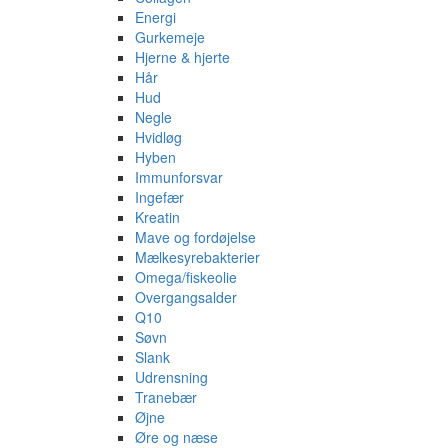
Energi
Gurkemeje
Hjerne & hjerte
Hår
Hud
Negle
Hvidløg
Hyben
Immunforsvar
Ingefær
Kreatin
Mave og fordøjelse
Mælkesyrebakterier
Omega/fiskeolie
Overgangsalder
Q10
Søvn
Slank
Udrensning
Tranebær
Øjne
Øre og næse