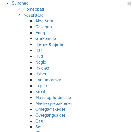
Sundhed
Homøopati
Kosttilskud
Aloe Vera
Collagen
Energi
Gurkemeje
Hjerne & hjerte
Hår
Hud
Negle
Hvidløg
Hyben
Immunforsvar
Ingefær
Kreatin
Mave og fordøjelse
Mælkesyrebakterier
Omega/fiskeolie
Overgangsalder
Q10
Søvn