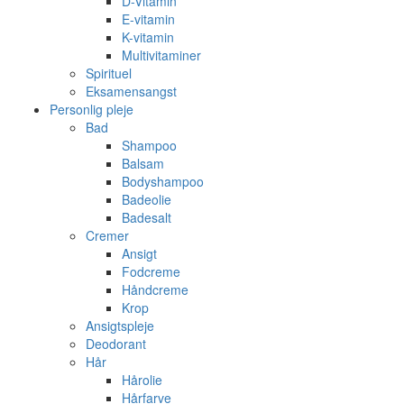
D-Vitamin
E-vitamin
K-vitamin
Multivitaminer
Spirituel
Eksamensangst
Personlig pleje
Bad
Shampoo
Balsam
Bodyshampoo
Badeolie
Badesalt
Cremer
Ansigt
Fodcreme
Håndcreme
Krop
Ansigtspleje
Deodorant
Hår
Hårolie
Hårfarve