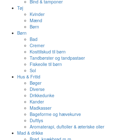
Bind & tamponer
Tøj
Kvinder
Mænd
Børn
Børn
Bad
Cremer
Kosttilskud til børn
Tandbørster og tandpastaer
Fiskeolie til børn
Sol
Hus & Fritid
Bøger
Diverse
Drikkedunke
Kander
Madkasser
Bageforme og hævekurve
Duftlys
Aromaterapi, duftolier & æteriske olier
Mad & drikke
Brød, knækbrød m.m.