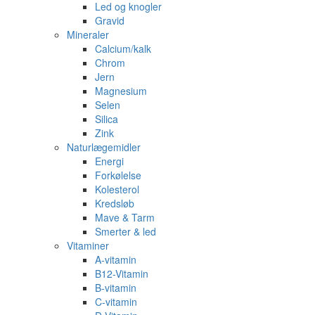
Led og knogler
Gravid
Mineraler
Calcium/kalk
Chrom
Jern
Magnesium
Selen
Silica
Zink
Naturlægemidler
Energi
Forkølelse
Kolesterol
Kredsløb
Mave & Tarm
Smerter & led
Vitaminer
A-vitamin
B12-Vitamin
B-vitamin
C-vitamin