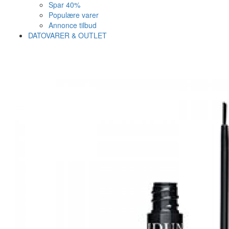
Spar 40%
Populære varer
Annonce tilbud
DATOVARER & OUTLET
Varen er nu i kurven ✔
Vi anbefaler dig disse
SE KURV
LUK