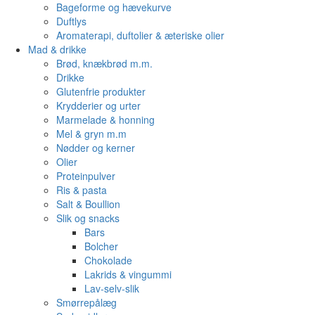
Bageforme og hævekurve
Duftlys
Aromaterapi, duftolier & æteriske olier
Mad & drikke
Brød, knækbrød m.m.
Drikke
Glutenfrie produkter
Krydderier og urter
Marmelade & honning
Mel & gryn m.m
Nødder og kerner
Olier
Proteinpulver
Ris & pasta
Salt & Boullion
Slik og snacks
Bars
Bolcher
Chokolade
Lakrids & vingummi
Lav-selv-slik
Smørrepålæg