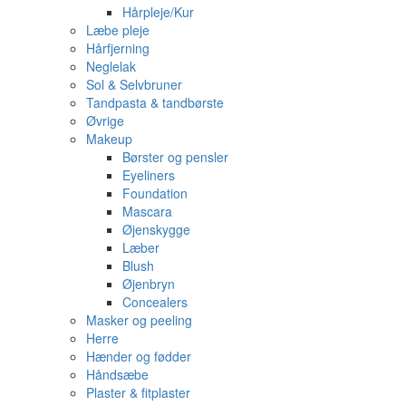
Hårpleje/Kur
Læbe pleje
Hårfjerning
Neglelak
Sol & Selvbruner
Tandpasta & tandbørste
Øvrige
Makeup
Børster og pensler
Eyeliners
Foundation
Mascara
Øjenskygge
Læber
Blush
Øjenbryn
Concealers
Masker og peeling
Herre
Hænder og fødder
Håndsæbe
Plaster & fitplaster