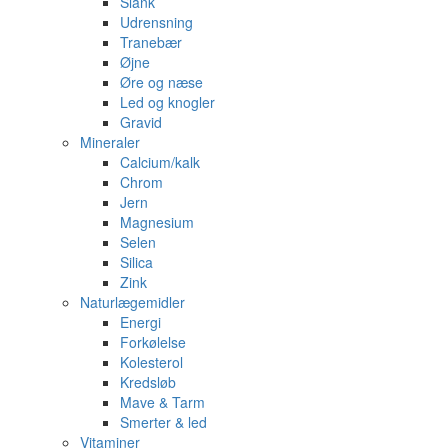
Slank
Udrensning
Tranebær
Øjne
Øre og næse
Led og knogler
Gravid
Mineraler
Calcium/kalk
Chrom
Jern
Magnesium
Selen
Silica
Zink
Naturlægemidler
Energi
Forkølelse
Kolesterol
Kredsløb
Mave & Tarm
Smerter & led
Vitaminer