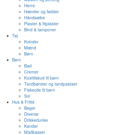
Herre
Hænder og fødder
Håndsæbe
Plaster & fitplaster
Bind & tamponer
Tøj
Kvinder
Mænd
Børn
Børn
Bad
Cremer
Kosttilskud til børn
Tandbørster og tandpastaer
Fiskeolie til børn
Sol
Hus & Fritid
Bøger
Diverse
Drikkedunke
Kander
Madkasser