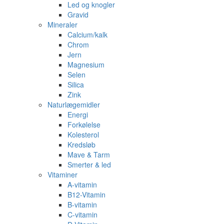
Led og knogler
Gravid
Mineraler
Calcium/kalk
Chrom
Jern
Magnesium
Selen
Silica
Zink
Naturlægemidler
Energi
Forkølelse
Kolesterol
Kredsløb
Mave & Tarm
Smerter & led
Vitaminer
A-vitamin
B12-Vitamin
B-vitamin
C-vitamin