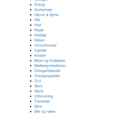
Energi
Gurkemeje
Hjerne & hjerte
Hår
Hud
Negle
Hvidløg
Hyben
Immunforsvar
Ingefær
Kreatin
Mave og fordøjelse
Mælkesyrebakterier
Omega/fiskeolie
Overgangsalder
Q10
Søvn
Slank
Udrensning
Tranebær
Øjne
Øre og næse