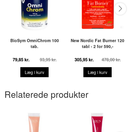
BioSym OmniChrom 100
New Nordic Fat Burner 120
tab.
tabl - 2 for 590,-
79,85 kr.
93,95 kr.
305,95 kr.
478,00 kr.
Læg i kurv
Læg i kurv
Relaterede produkter