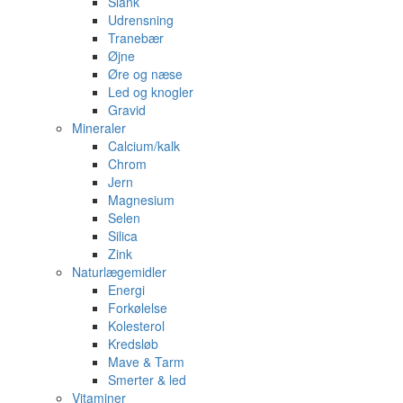
Slank
Udrensning
Tranebær
Øjne
Øre og næse
Led og knogler
Gravid
Mineraler
Calcium/kalk
Chrom
Jern
Magnesium
Selen
Silica
Zink
Naturlægemidler
Energi
Forkølelse
Kolesterol
Kredsløb
Mave & Tarm
Smerter & led
Vitaminer