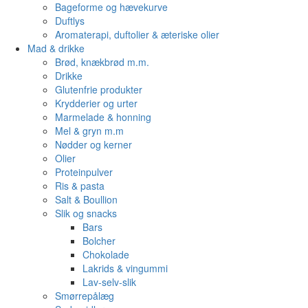
Bageforme og hævekurve
Duftlys
Aromaterapi, duftolier & æteriske olier
Mad & drikke
Brød, knækbrød m.m.
Drikke
Glutenfrie produkter
Krydderier og urter
Marmelade & honning
Mel & gryn m.m
Nødder og kerner
Olier
Proteinpulver
Ris & pasta
Salt & Boullion
Slik og snacks
Bars
Bolcher
Chokolade
Lakrids & vingummi
Lav-selv-slik
Smørrepålæg