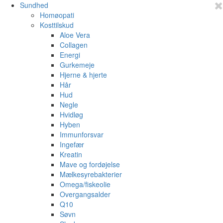
Sundhed
Homøopati
Kosttilskud
Aloe Vera
Collagen
Energi
Gurkemeje
Hjerne & hjerte
Hår
Hud
Negle
Hvidløg
Hyben
Immunforsvar
Ingefær
Kreatin
Mave og fordøjelse
Mælkesyrebakterier
Omega/fiskeolie
Overgangsalder
Q10
Søvn