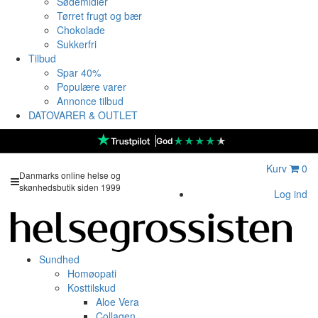
Sødemidler
Tørret frugt og bær
Chokolade
Sukkerfri
Tilbud
Spar 40%
Populære varer
Annonce tilbud
DATOVARER & OUTLET
★
★
★
★
★
God
Kurv
0
Danmarks online helse og
skønhedsbutik siden 1999
Log ind
Sundhed
Homøopati
Kosttilskud
Aloe Vera
Collagen