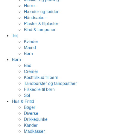
Herre
Hænder og fødder
Håndsæbe
Plaster & fitplaster
Bind & tamponer
Tøj
Kvinder
Mænd
Børn
Børn
Bad
Cremer
Kosttilskud til børn
Tandbørster og tandpastaer
Fiskeolie til børn
Sol
Hus & Fritid
Bøger
Diverse
Drikkedunke
Kander
Madkasser