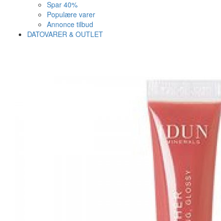
Spar 40%
Populære varer
Annonce tilbud
DATOVARER & OUTLET
Varen er nu i kurven ✔
Vi anbefaler dig disse
SE KURV
LUK