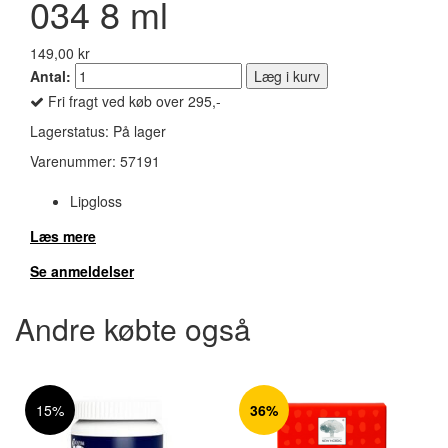
034 8 ml
149,00 kr
Antal:
Læg i kurv
Fri fragt ved køb over 295,-
Lagerstatus:
På lager
Varenummer:
57191
Lipgloss
Læs mere
Se anmeldelser
Andre købte også
15%
36%