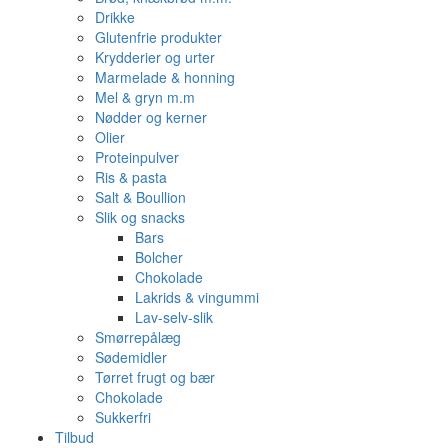
Drikke
Glutenfrie produkter
Krydderier og urter
Marmelade & honning
Mel & gryn m.m
Nødder og kerner
Olier
Proteinpulver
Ris & pasta
Salt & Boullion
Slik og snacks
Bars
Bolcher
Chokolade
Lakrids & vingummi
Lav-selv-slik
Smørrepålæg
Sødemidler
Tørret frugt og bær
Chokolade
Sukkerfri
Tilbud