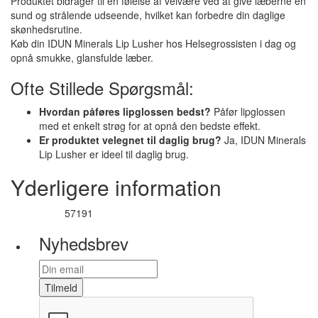
Produktet bidrager til en følelse af velvære ved at give læberne en
sund og strålende udseende, hvilket kan forbedre din daglige
skønhedsrutine.
Køb din IDUN Minerals Lip Lusher hos Helsegrossisten i dag og
opnå smukke, glansfulde læber.
Ofte Stillede Spørgsmål:
Hvordan påføres lipglossen bedst?
Påfør lipglossen
med et enkelt strøg for at opnå den bedste effekt.
Er produktet velegnet til daglig brug?
Ja, IDUN Minerals
Lip Lusher er ideel til daglig brug.
Yderligere information
57191
Varenummer
Nyhedsbrev
Tilmeld