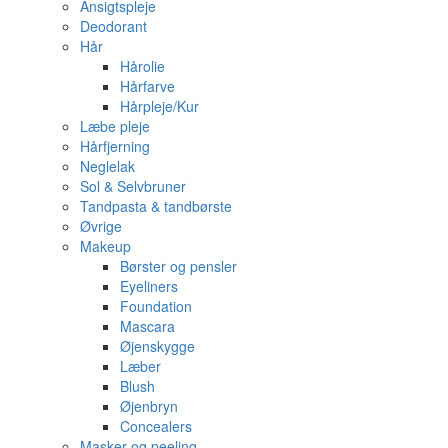
Ansigtspleje
Deodorant
Hår
Hårolie
Hårfarve
Hårpleje/Kur
Læbe pleje
Hårfjerning
Neglelak
Sol & Selvbruner
Tandpasta & tandbørste
Øvrige
Makeup
Børster og pensler
Eyeliners
Foundation
Mascara
Øjenskygge
Læber
Blush
Øjenbryn
Concealers
Masker og peeling