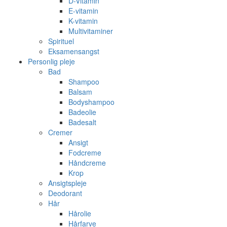
D-Vitamin
E-vitamin
K-vitamin
Multivitaminer
Spirituel
Eksamensangst
Personlig pleje
Bad
Shampoo
Balsam
Bodyshampoo
Badeolie
Badesalt
Cremer
Ansigt
Fodcreme
Håndcreme
Krop
Ansigtspleje
Deodorant
Hår
Hårolie
Hårfarve