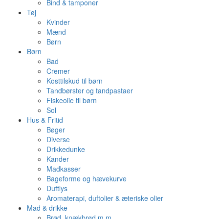
Bind & tamponer
Tøj
Kvinder
Mænd
Børn
Børn
Bad
Cremer
Kosttilskud til børn
Tandbørster og tandpastaer
Fiskeolie til børn
Sol
Hus & Fritid
Bøger
Diverse
Drikkedunke
Kander
Madkasser
Bageforme og hævekurve
Duftlys
Aromaterapi, duftolier & æteriske olier
Mad & drikke
Brød, knækbrød m.m.