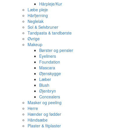
Hårpleje/Kur
Læbe pleje
Hårfjerning
Neglelak
Sol & Selvbruner
Tandpasta & tandbørste
Øvrige
Makeup
Børster og pensler
Eyeliners
Foundation
Mascara
Øjenskygge
Læber
Blush
Øjenbryn
Concealers
Masker og peeling
Herre
Hænder og fødder
Håndsæbe
Plaster & fitplaster