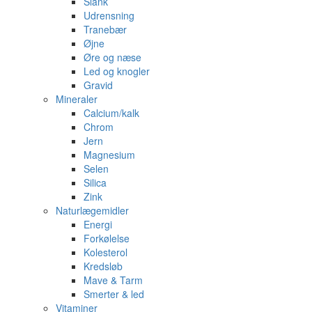
Slank
Udrensning
Tranebær
Øjne
Øre og næse
Led og knogler
Gravid
Mineraler
Calcium/kalk
Chrom
Jern
Magnesium
Selen
Silica
Zink
Naturlægemidler
Energi
Forkølelse
Kolesterol
Kredsløb
Mave & Tarm
Smerter & led
Vitaminer