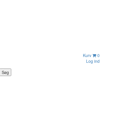
Kurv
0
Log ind
Søg