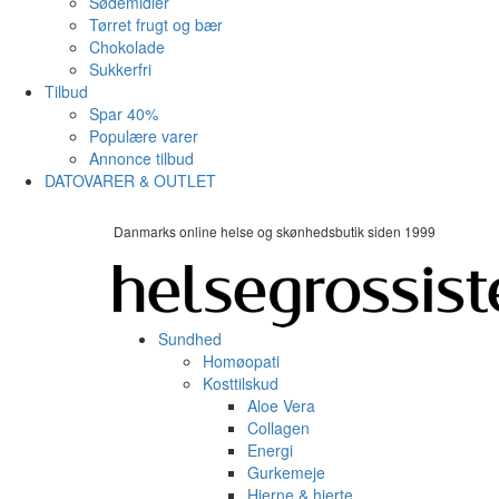
Sødemidler
Tørret frugt og bær
Chokolade
Sukkerfri
Tilbud
Spar 40%
Populære varer
Annonce tilbud
DATOVARER & OUTLET
Danmarks online helse og skønhedsbutik siden 1999
Sundhed
Homøopati
Kosttilskud
Aloe Vera
Collagen
Energi
Gurkemeje
Hjerne & hjerte