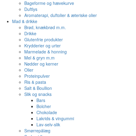
Bageforme og hævekurve
Duftlys
Aromaterapi, duftolier & æteriske olier
Mad & drikke
Brød, knækbrød m.m.
Drikke
Glutenfrie produkter
Krydderier og urter
Marmelade & honning
Mel & gryn m.m
Nødder og kerner
Olier
Proteinpulver
Ris & pasta
Salt & Boullion
Slik og snacks
Bars
Bolcher
Chokolade
Lakrids & vingummi
Lav-selv-slik
Smørrepålæg