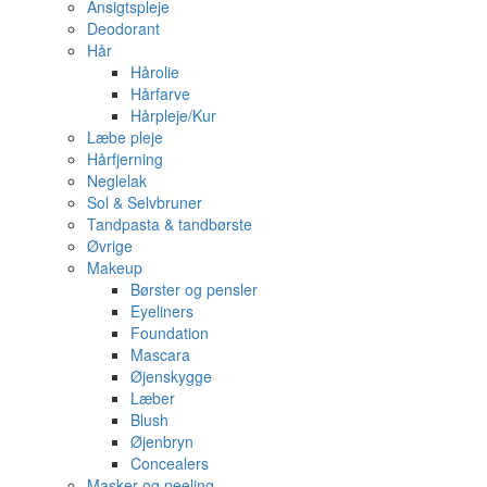
Ansigtspleje
Deodorant
Hår
Hårolie
Hårfarve
Hårpleje/Kur
Læbe pleje
Hårfjerning
Neglelak
Sol & Selvbruner
Tandpasta & tandbørste
Øvrige
Makeup
Børster og pensler
Eyeliners
Foundation
Mascara
Øjenskygge
Læber
Blush
Øjenbryn
Concealers
Masker og peeling