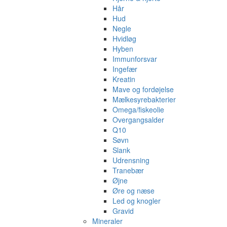
Hår
Hud
Negle
Hvidløg
Hyben
Immunforsvar
Ingefær
Kreatin
Mave og fordøjelse
Mælkesyrebakterier
Omega/fiskeolie
Overgangsalder
Q10
Søvn
Slank
Udrensning
Tranebær
Øjne
Øre og næse
Led og knogler
Gravid
Mineraler