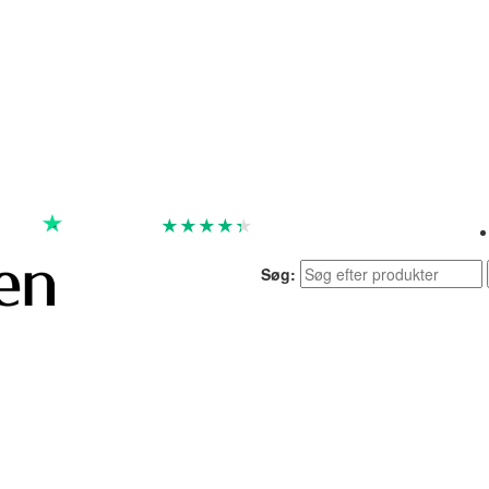
★
★
★
★
★
God
4.4 baseret på 7.257 anmeldelser
Søg: