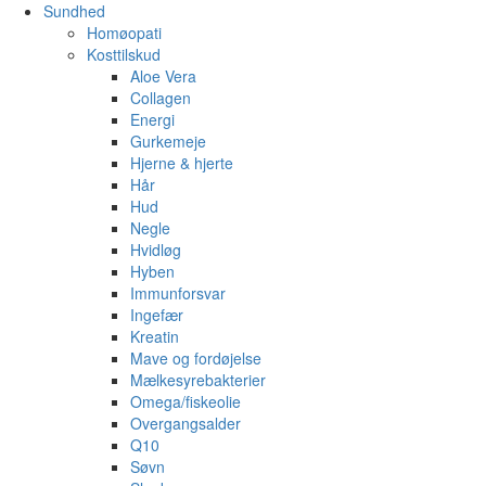
Sundhed
Homøopati
Kosttilskud
Aloe Vera
Collagen
Energi
Gurkemeje
Hjerne & hjerte
Hår
Hud
Negle
Hvidløg
Hyben
Immunforsvar
Ingefær
Kreatin
Mave og fordøjelse
Mælkesyrebakterier
Omega/fiskeolie
Overgangsalder
Q10
Søvn