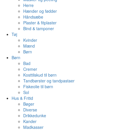
Herre
Hænder og fødder
Håndsæbe
Plaster & fitplaster
Bind & tamponer
Tøj
Kvinder
Mænd
Børn
Børn
Bad
Cremer
Kosttilskud til børn
Tandbørster og tandpastaer
Fiskeolie til børn
Sol
Hus & Fritid
Bøger
Diverse
Drikkedunke
Kander
Madkasser