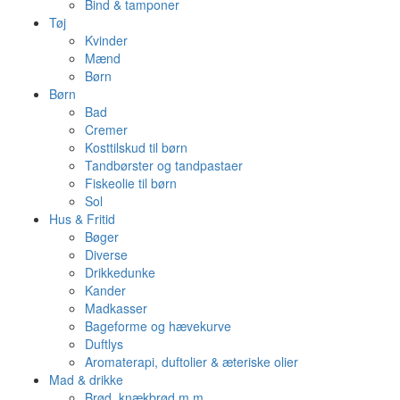
Bind & tamponer
Tøj
Kvinder
Mænd
Børn
Børn
Bad
Cremer
Kosttilskud til børn
Tandbørster og tandpastaer
Fiskeolie til børn
Sol
Hus & Fritid
Bøger
Diverse
Drikkedunke
Kander
Madkasser
Bageforme og hævekurve
Duftlys
Aromaterapi, duftolier & æteriske olier
Mad & drikke
Brød, knækbrød m.m.