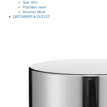
Spar 40%
Populære varer
Annonce tilbud
DATOVARER & OUTLET
Varen er nu i kurven ✔
Vi anbefaler dig disse
SE KURV
LUK
29%