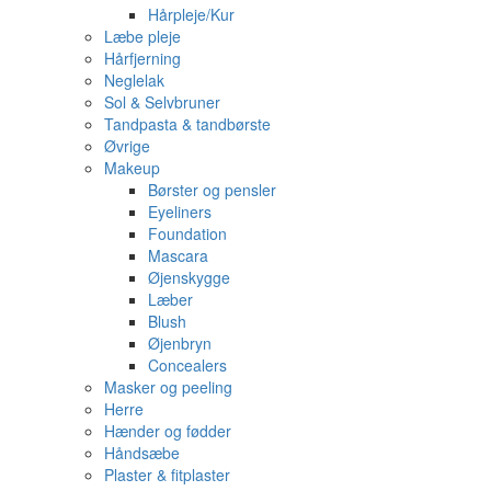
Hårpleje/Kur
Læbe pleje
Hårfjerning
Neglelak
Sol & Selvbruner
Tandpasta & tandbørste
Øvrige
Makeup
Børster og pensler
Eyeliners
Foundation
Mascara
Øjenskygge
Læber
Blush
Øjenbryn
Concealers
Masker og peeling
Herre
Hænder og fødder
Håndsæbe
Plaster & fitplaster