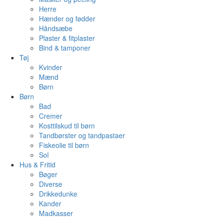
Herre
Hænder og fødder
Håndsæbe
Plaster & fitplaster
Bind & tamponer
Tøj
Kvinder
Mænd
Børn
Børn
Bad
Cremer
Kosttilskud til børn
Tandbørster og tandpastaer
Fiskeolie til børn
Sol
Hus & Fritid
Bøger
Diverse
Drikkedunke
Kander
Madkasser