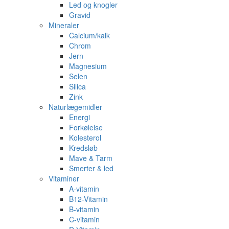
Led og knogler
Gravid
Mineraler
Calcium/kalk
Chrom
Jern
Magnesium
Selen
Silica
Zink
Naturlægemidler
Energi
Forkølelse
Kolesterol
Kredsløb
Mave & Tarm
Smerter & led
Vitaminer
A-vitamin
B12-Vitamin
B-vitamin
C-vitamin