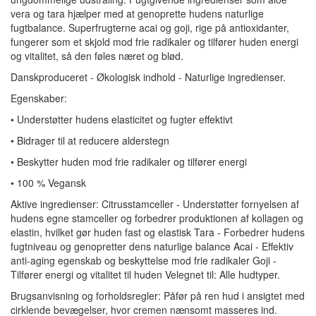
vera og tara hjælper med at genoprette hudens naturlige
fugtbalance. Superfrugterne acai og goji, rige på antioxidanter,
fungerer som et skjold mod frie radikaler og tilfører huden energi
og vitalitet, så den føles næret og blød.
Danskproduceret - Økologisk indhold - Naturlige ingredienser.
Egenskaber:
• Understøtter hudens elasticitet og fugter effektivt
• Bidrager til at reducere alderstegn
• Beskytter huden mod frie radikaler og tilfører energi
• 100 % Vegansk
Aktive ingredienser: Citrusstamceller - Understøtter fornyelsen af
hudens egne stamceller og forbedrer produktionen af kollagen og
elastin, hvilket gør huden fast og elastisk Tara - Forbedrer hudens
fugtniveau og genopretter dens naturlige balance Acai - Effektiv
anti-aging egenskab og beskyttelse mod frie radikaler Goji -
Tilfører energi og vitalitet til huden Velegnet til: Alle hudtyper.
Brugsanvisning og forholdsregler: Påfør på ren hud i ansigtet med
cirklende bevægelser, hvor cremen nænsomt masseres ind.