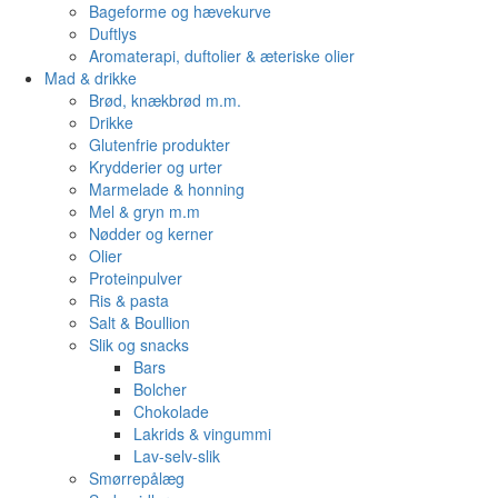
Bageforme og hævekurve
Duftlys
Aromaterapi, duftolier & æteriske olier
Mad & drikke
Brød, knækbrød m.m.
Drikke
Glutenfrie produkter
Krydderier og urter
Marmelade & honning
Mel & gryn m.m
Nødder og kerner
Olier
Proteinpulver
Ris & pasta
Salt & Boullion
Slik og snacks
Bars
Bolcher
Chokolade
Lakrids & vingummi
Lav-selv-slik
Smørrepålæg