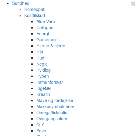
Sundhed
Homøopati
Kosttilskud
Aloe Vera
Collagen
Energi
Gurkemeje
Hjerne & hjerte
Hår
Hud
Negle
Hvidløg
Hyben
Immunforsvar
Ingefær
Kreatin
Mave og fordøjelse
Mælkesyrebakterier
Omega/fiskeolie
Overgangsalder
Q10
Søvn