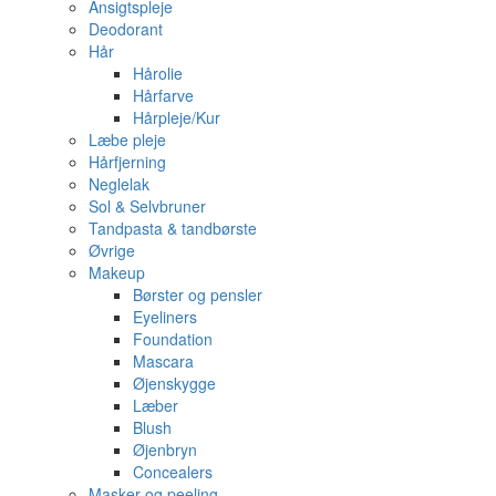
Ansigtspleje
Deodorant
Hår
Hårolie
Hårfarve
Hårpleje/Kur
Læbe pleje
Hårfjerning
Neglelak
Sol & Selvbruner
Tandpasta & tandbørste
Øvrige
Makeup
Børster og pensler
Eyeliners
Foundation
Mascara
Øjenskygge
Læber
Blush
Øjenbryn
Concealers
Masker og peeling