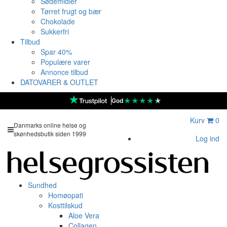
Sødemidler
Tørret frugt og bær
Chokolade
Sukkerfri
Tilbud
Spar 40%
Populære varer
Annonce tilbud
DATOVARER & OUTLET
★
★
★
★
★
God
Kurv
0
Danmarks online helse og
skønhedsbutik siden 1999
Log ind
Sundhed
Homøopati
Kosttilskud
Aloe Vera
Collagen