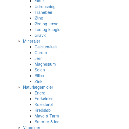
Slank
Udrensning
Tranebær
Øjne
Øre og næse
Led og knogler
Gravid
Mineraler
Calcium/kalk
Chrom
Jern
Magnesium
Selen
Silica
Zink
Naturlægemidler
Energi
Forkølelse
Kolesterol
Kredsløb
Mave & Tarm
Smerter & led
Vitaminer