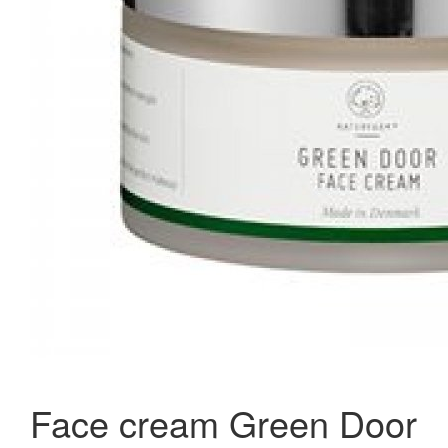
Solaray Cal-Mag Citrat m. D-vitamin 180 kaps.
198,95 kr.
279,95 kr.
Læg i kurv
Face cream Green Door