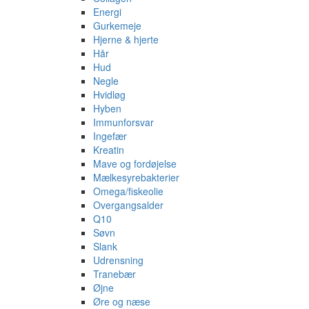
Energi
Gurkemeje
Hjerne & hjerte
Hår
Hud
Negle
Hvidløg
Hyben
Immunforsvar
Ingefær
Kreatin
Mave og fordøjelse
Mælkesyrebakterier
Omega/fiskeolie
Overgangsalder
Q10
Søvn
Slank
Udrensning
Tranebær
Øjne
Øre og næse