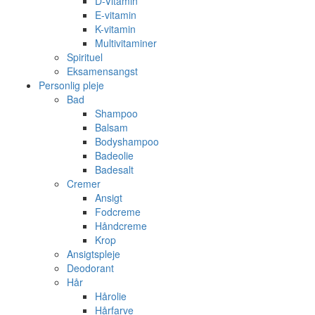
D-Vitamin
E-vitamin
K-vitamin
Multivitaminer
Spirituel
Eksamensangst
Personlig pleje
Bad
Shampoo
Balsam
Bodyshampoo
Badeolie
Badesalt
Cremer
Ansigt
Fodcreme
Håndcreme
Krop
Ansigtspleje
Deodorant
Hår
Hårolie
Hårfarve