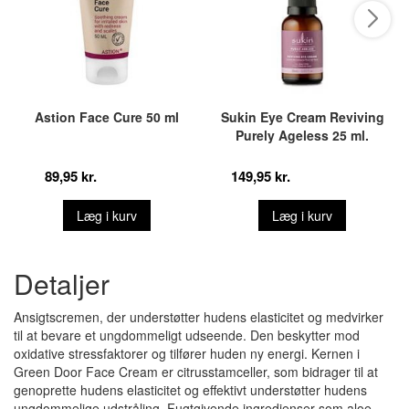
Astion Face Cure 50 ml
Sukin Eye Cream Reviving
Purely Ageless 25 ml.
89,95 kr.
149,95 kr.
Læg i kurv
Læg i kurv
Detaljer
Ansigtscremen, der understøtter hudens elasticitet og medvirker
til at bevare et ungdommeligt udseende. Den beskytter mod
oxidative stressfaktorer og tilfører huden ny energi. Kernen i
Green Door Face Cream er citrusstamceller, som bidrager til at
genoprette hudens elasticitet og effektivt understøtter hudens
ungdommelige udstråling. Fugtgivende ingredienser som aloe