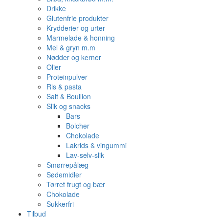
Drikke
Glutenfrie produkter
Krydderier og urter
Marmelade & honning
Mel & gryn m.m
Nødder og kerner
Olier
Proteinpulver
Ris & pasta
Salt & Boullion
Slik og snacks
Bars
Bolcher
Chokolade
Lakrids & vingummi
Lav-selv-slik
Smørrepålæg
Sødemidler
Tørret frugt og bær
Chokolade
Sukkerfri
Tilbud