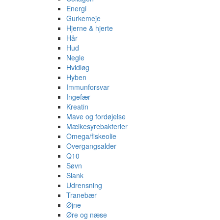
Energi
Gurkemeje
Hjerne & hjerte
Hår
Hud
Negle
Hvidløg
Hyben
Immunforsvar
Ingefær
Kreatin
Mave og fordøjelse
Mælkesyrebakterier
Omega/fiskeolie
Overgangsalder
Q10
Søvn
Slank
Udrensning
Tranebær
Øjne
Øre og næse