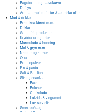
Bageforme og hævekurve
Duftlys
Aromaterapi, duftolier & æteriske olier
Mad & drikke
Brød, knækbrød m.m.
Drikke
Glutenfrie produkter
Krydderier og urter
Marmelade & honning
Mel & gryn m.m
Nødder og kerner
Olier
Proteinpulver
Ris & pasta
Salt & Boullion
Slik og snacks
Bars
Bolcher
Chokolade
Lakrids & vingummi
Lav-selv-slik
Smørrepålæg