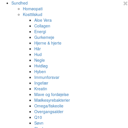
Sundhed
Homøopati
Kosttilskud
Aloe Vera
Collagen
Energi
Gurkemeje
Hjerne & hjerte
Hår
Hud
Negle
Hvidløg
Hyben
Immunforsvar
Ingefær
Kreatin
Mave og fordøjelse
Mælkesyrebakterier
Omega/fiskeolie
Overgangsalder
Q10
Søvn