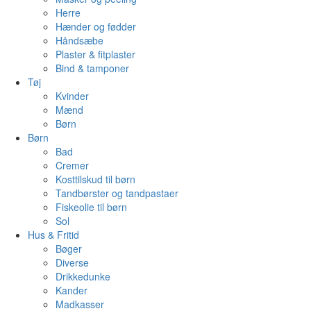
Herre
Hænder og fødder
Håndsæbe
Plaster & fitplaster
Bind & tamponer
Tøj
Kvinder
Mænd
Børn
Børn
Bad
Cremer
Kosttilskud til børn
Tandbørster og tandpastaer
Fiskeolie til børn
Sol
Hus & Fritid
Bøger
Diverse
Drikkedunke
Kander
Madkasser