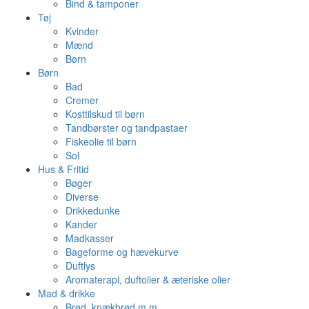
Bind & tamponer
Tøj
Kvinder
Mænd
Børn
Børn
Bad
Cremer
Kosttilskud til børn
Tandbørster og tandpastaer
Fiskeolie til børn
Sol
Hus & Fritid
Bøger
Diverse
Drikkedunke
Kander
Madkasser
Bageforme og hævekurve
Duftlys
Aromaterapi, duftolier & æteriske olier
Mad & drikke
Brød, knækbrød m.m.