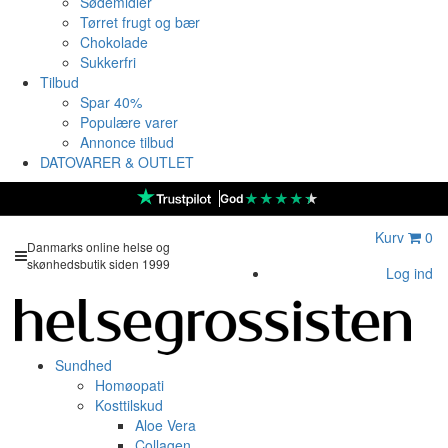
Sødemidler
Tørret frugt og bær
Chokolade
Sukkerfri
Tilbud
Spar 40%
Populære varer
Annonce tilbud
DATOVARER & OUTLET
★
★
★
★
★
God
Kurv
0
Danmarks online helse og
skønhedsbutik siden 1999
Log ind
Sundhed
Homøopati
Kosttilskud
Aloe Vera
Collagen