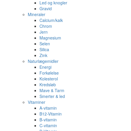
Led og knogler
Gravid
Mineraler
Calcium/kalk
Chrom
Jern
Magnesium
Selen
Silica
Zink
Naturlægemidler
Energi
Forkølelse
Kolesterol
Kredsløb
Mave & Tarm
Smerter & led
Vitaminer
A-vitamin
B12-Vitamin
B-vitamin
C-vitamin