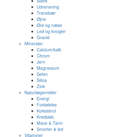
Slank
Udrensning
Tranebær
Øjne
Øre og næse
Led og knogler
Gravid
Mineraler
Calcium/kalk
Chrom
Jern
Magnesium
Selen
Silica
Zink
Naturlægemidler
Energi
Forkølelse
Kolesterol
Kredsløb
Mave & Tarm
Smerter & led
Vitaminer