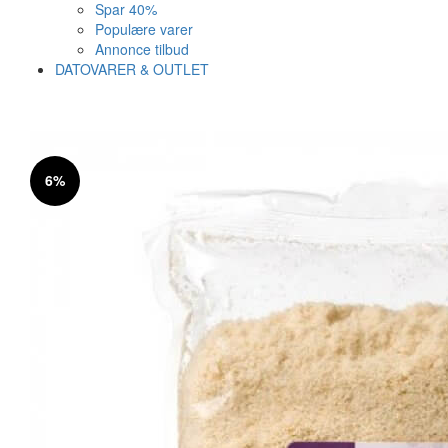
Spar 40%
Populære varer
Annonce tilbud
DATOVARER & OUTLET
Varen er nu i kurven ✔
Vi anbefaler dig disse
6%
SE KURV
LUK