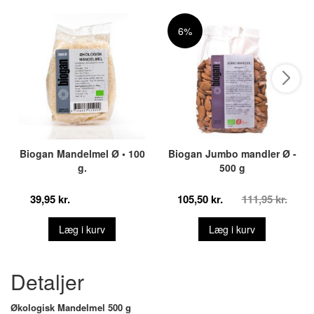
6%
Biogan Mandelmel Ø • 100
Biogan Jumbo mandler Ø -
g.
500 g
39,95 kr.
105,50 kr.
111,95 kr.
Læg i kurv
Læg i kurv
Detaljer
Økologisk Mandelmel 500 g