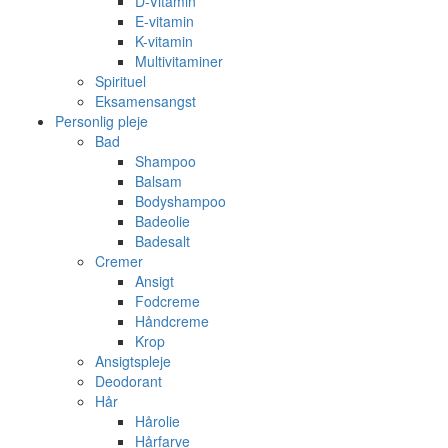
D-Vitamin
E-vitamin
K-vitamin
Multivitaminer
Spirituel
Eksamensangst
Personlig pleje
Bad
Shampoo
Balsam
Bodyshampoo
Badeolie
Badesalt
Cremer
Ansigt
Fodcreme
Håndcreme
Krop
Ansigtspleje
Deodorant
Hår
Hårolie
Hårfarve