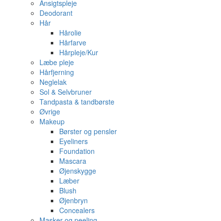
Ansigtspleje
Deodorant
Hår
Hårolie
Hårfarve
Hårpleje/Kur
Læbe pleje
Hårfjerning
Neglelak
Sol & Selvbruner
Tandpasta & tandbørste
Øvrige
Makeup
Børster og pensler
Eyeliners
Foundation
Mascara
Øjenskygge
Læber
Blush
Øjenbryn
Concealers
Masker og peeling