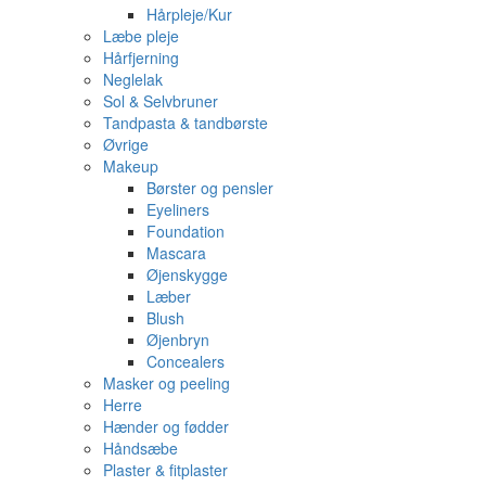
Hårpleje/Kur
Læbe pleje
Hårfjerning
Neglelak
Sol & Selvbruner
Tandpasta & tandbørste
Øvrige
Makeup
Børster og pensler
Eyeliners
Foundation
Mascara
Øjenskygge
Læber
Blush
Øjenbryn
Concealers
Masker og peeling
Herre
Hænder og fødder
Håndsæbe
Plaster & fitplaster