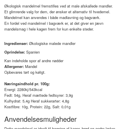
Økologisk mandelmel fremstilles ved at male afskallede mandler.
Et glimrende valg for dem, der ønsker et alternativ til hvedemel.
Mandelmel kan anvendes i både madlavning og bagværk.
En fordel ved mandelmel i bagværk er, at det giver en jævn
mandelsmag i hele kagen frem for kun enkelte steder.
Ingredienser:
Økologiske malede mandler
Oprindelse:
Spanien
Kan indeholde spor af andre nødder
Allergener:
Mandel
Opbevares tørt og køligt.
Næringsindhold pr. 100g:
Energi: 2280kj/543kcal
Fedt: 54g, Heraf mættede fedtsyrer: 3,9g
Kulhydrat: 5,4g Heraf sukkerarter: 4,8g
Kostfibre: 10g, Protein: 22g, Salt: 0,01g
Anvendelsesmuligheder
Dette mandelmel er ideelt til bagning af kager, brød og andre lækre