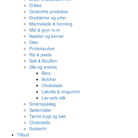
Drikke
Glutenfrie produkter
Krydderier og urter
Marmelade & honning
Mel & gryn m.m
Nødder og kerner
Olier
Proteinpulver
Ris & pasta
Salt & Boullion
Slik og snacks
Bars
Bolcher
Chokolade
Lakrids & vingummi
Lav-selv-slik
Smørrepålæg
Sødemidler
Tørret frugt og bær
Chokolade
Sukkerfri
Tilbud