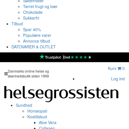
Sødemidler
Tørret frugt og bær
Chokolade
Sukkerfri
Tilbud
Spar 40%
Populære varer
Annonce tilbud
DATOVARER & OUTLET
★
★
★
★
★
God
Kurv
0
Danmarks online helse og
skønhedsbutik siden 1999
Log ind
Sundhed
Homøopati
Kosttilskud
Aloe Vera
Collagen