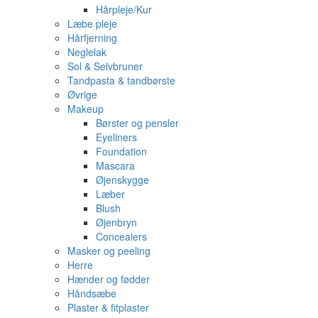
Hårpleje/Kur
Læbe pleje
Hårfjerning
Neglelak
Sol & Selvbruner
Tandpasta & tandbørste
Øvrige
Makeup
Børster og pensler
Eyeliners
Foundation
Mascara
Øjenskygge
Læber
Blush
Øjenbryn
Concealers
Masker og peeling
Herre
Hænder og fødder
Håndsæbe
Plaster & fitplaster