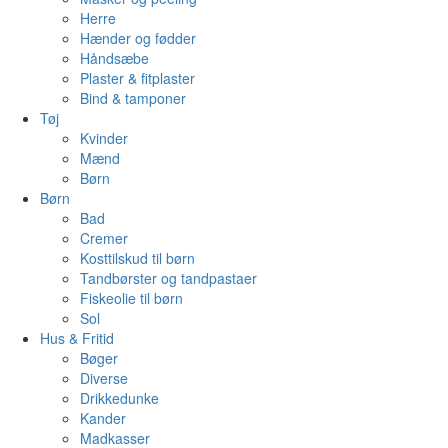
Herre
Hænder og fødder
Håndsæbe
Plaster & fitplaster
Bind & tamponer
Tøj
Kvinder
Mænd
Børn
Børn
Bad
Cremer
Kosttilskud til børn
Tandbørster og tandpastaer
Fiskeolie til børn
Sol
Hus & Fritid
Bøger
Diverse
Drikkedunke
Kander
Madkasser