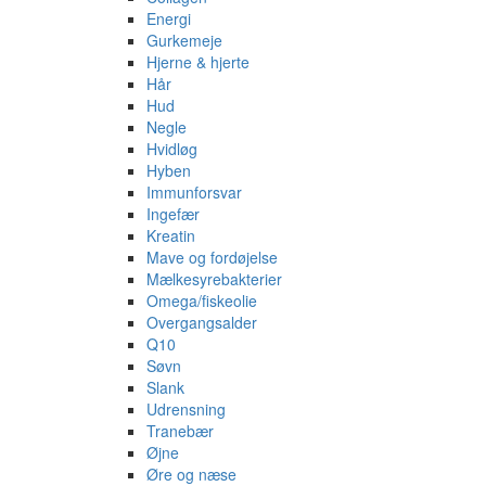
Energi
Gurkemeje
Hjerne & hjerte
Hår
Hud
Negle
Hvidløg
Hyben
Immunforsvar
Ingefær
Kreatin
Mave og fordøjelse
Mælkesyrebakterier
Omega/fiskeolie
Overgangsalder
Q10
Søvn
Slank
Udrensning
Tranebær
Øjne
Øre og næse