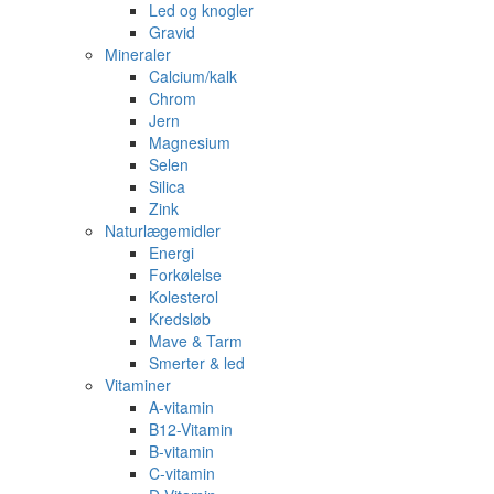
Led og knogler
Gravid
Mineraler
Calcium/kalk
Chrom
Jern
Magnesium
Selen
Silica
Zink
Naturlægemidler
Energi
Forkølelse
Kolesterol
Kredsløb
Mave & Tarm
Smerter & led
Vitaminer
A-vitamin
B12-Vitamin
B-vitamin
C-vitamin