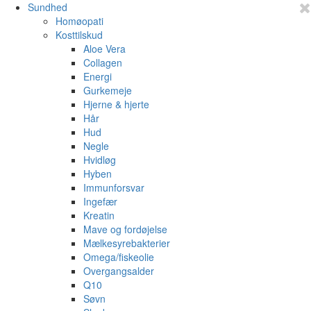
Sundhed
Homøopati
Kosttilskud
Aloe Vera
Collagen
Energi
Gurkemeje
Hjerne & hjerte
Hår
Hud
Negle
Hvidløg
Hyben
Immunforsvar
Ingefær
Kreatin
Mave og fordøjelse
Mælkesyrebakterier
Omega/fiskeolie
Overgangsalder
Q10
Søvn