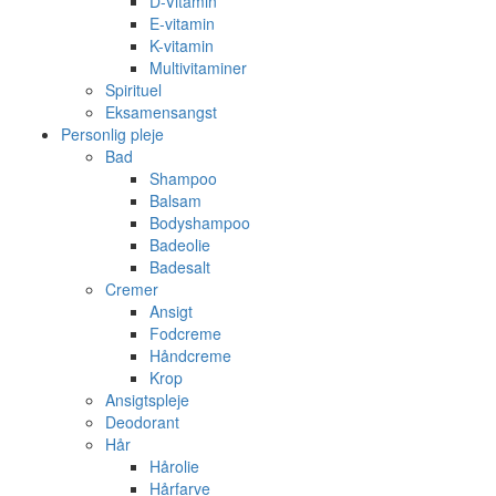
D-Vitamin
E-vitamin
K-vitamin
Multivitaminer
Spirituel
Eksamensangst
Personlig pleje
Bad
Shampoo
Balsam
Bodyshampoo
Badeolie
Badesalt
Cremer
Ansigt
Fodcreme
Håndcreme
Krop
Ansigtspleje
Deodorant
Hår
Hårolie
Hårfarve