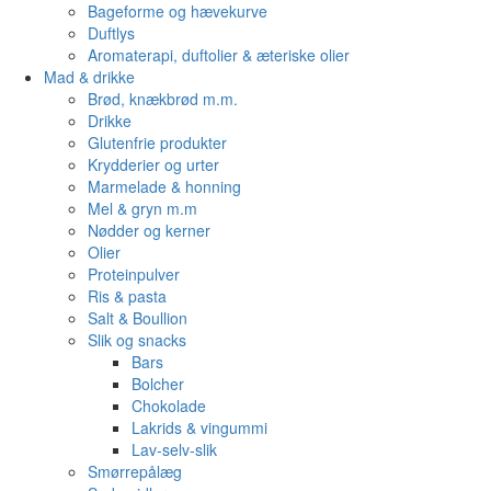
Bageforme og hævekurve
Duftlys
Aromaterapi, duftolier & æteriske olier
Mad & drikke
Brød, knækbrød m.m.
Drikke
Glutenfrie produkter
Krydderier og urter
Marmelade & honning
Mel & gryn m.m
Nødder og kerner
Olier
Proteinpulver
Ris & pasta
Salt & Boullion
Slik og snacks
Bars
Bolcher
Chokolade
Lakrids & vingummi
Lav-selv-slik
Smørrepålæg