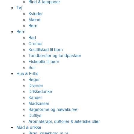
Bind & tamponer
Tøj
Kvinder
Mænd
Børn
Børn
Bad
Cremer
Kosttilskud til børn
Tandbørster og tandpastaer
Fiskeolie til børn
Sol
Hus & Fritid
Bøger
Diverse
Drikkedunke
Kander
Madkasser
Bageforme og hævekurve
Duftlys
Aromaterapi, duftolier & æteriske olier
Mad & drikke
Brød, knækbrød m.m.