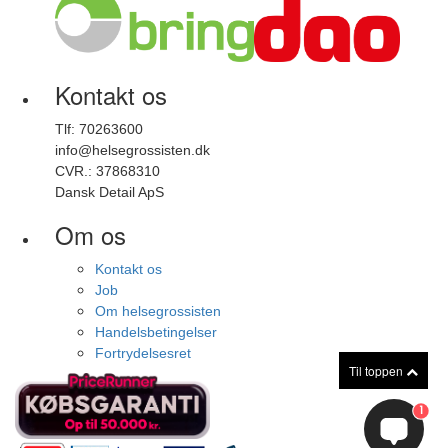
Kontakt os
Tlf: 70263600
info@helsegrossisten.dk
CVR.: 37868310
Dansk Detail ApS
Om os
Kontakt os
Job
Om helsegrossisten
Handelsbetingelser
Fortrydelsesret
Til toppen
1