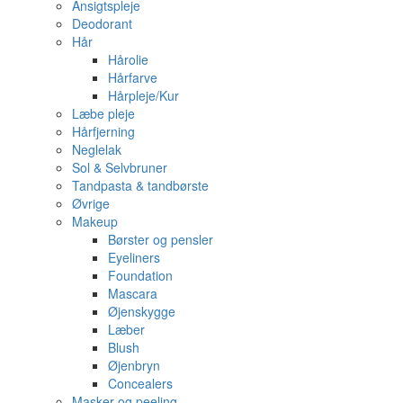
Ansigtspleje
Deodorant
Hår
Hårolie
Hårfarve
Hårpleje/Kur
Læbe pleje
Hårfjerning
Neglelak
Sol & Selvbruner
Tandpasta & tandbørste
Øvrige
Makeup
Børster og pensler
Eyeliners
Foundation
Mascara
Øjenskygge
Læber
Blush
Øjenbryn
Concealers
Masker og peeling