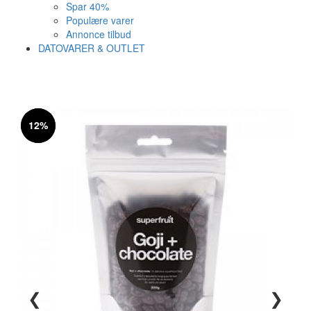
Spar 40%
Populære varer
Annonce tilbud
DATOVARER & OUTLET
Varen er nu i kurven ✔
Vi anbefaler dig disse
12%
12%
SE KURV
LUK
10%
❮
❯