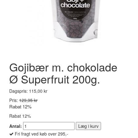
Gojibær m. chokolade
Ø Superfruit 200g.
Dagspris:
115,00 kr
Pris:
129,95 kr
Rabat 12%
Rabat 12%
Antal:
Læg i kurv
Fri fragt ved køb over 295,-