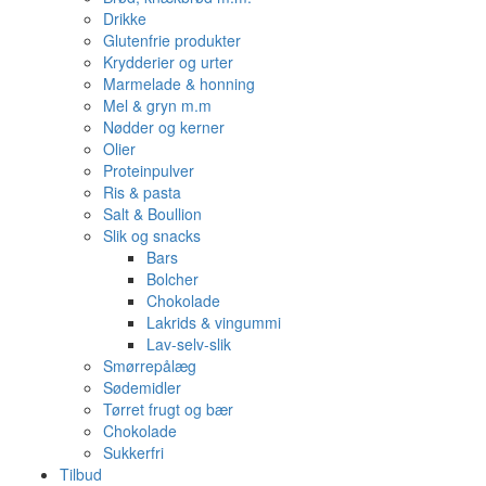
Drikke
Glutenfrie produkter
Krydderier og urter
Marmelade & honning
Mel & gryn m.m
Nødder og kerner
Olier
Proteinpulver
Ris & pasta
Salt & Boullion
Slik og snacks
Bars
Bolcher
Chokolade
Lakrids & vingummi
Lav-selv-slik
Smørrepålæg
Sødemidler
Tørret frugt og bær
Chokolade
Sukkerfri
Tilbud