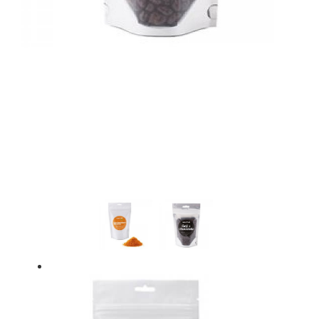
ALIGA AQTIVE Chlorella & Spirulina 300 tab.
89,95 kr.
99,95 kr.
Læg i kurv