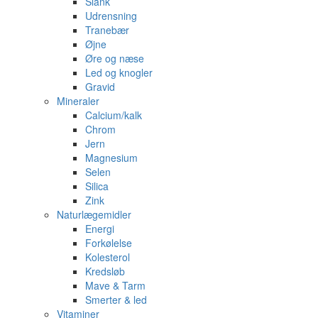
Slank
Udrensning
Tranebær
Øjne
Øre og næse
Led og knogler
Gravid
Mineraler
Calcium/kalk
Chrom
Jern
Magnesium
Selen
Silica
Zink
Naturlægemidler
Energi
Forkølelse
Kolesterol
Kredsløb
Mave & Tarm
Smerter & led
Vitaminer