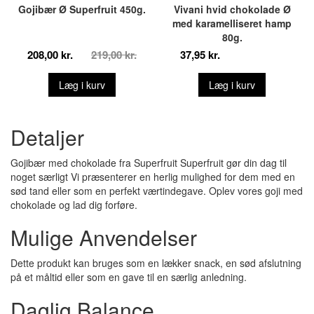
Gojibær Ø Superfruit 450g.
Vivani hvid chokolade Ø
med karamelliseret hamp
80g.
208,00 kr.
219,00 kr.
37,95 kr.
Læg i kurv
Læg i kurv
Detaljer
Gojibær med chokolade fra Superfruit Superfruit gør din dag til
noget særligt Vi præsenterer en herlig mulighed for dem med en
sød tand eller som en perfekt værtindegave. Oplev vores goji med
chokolade og lad dig forføre.
Mulige Anvendelser
Dette produkt kan bruges som en lækker snack, en sød afslutning
på et måltid eller som en gave til en særlig anledning.
Daglig Balance