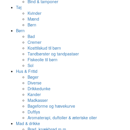
Bind & tamponer
Tøj
Kvinder
Mænd
Børn
Børn
Bad
Cremer
Kosttilskud til børn
Tandbørster og tandpastaer
Fiskeolie til børn
Sol
Hus & Fritid
Bøger
Diverse
Drikkedunke
Kander
Madkasser
Bageforme og hævekurve
Duftlys
Aromaterapi, duftolier & æteriske olier
Mad & drikke
Brød, knækbrød m.m.