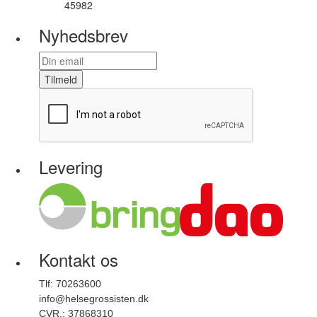
45982
Varenummer
Nyhedsbrev
Tilmeld
Levering
Kontakt os
Tlf: 70263600
info@helsegrossisten.dk
CVR.: 37868310