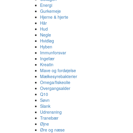
Energi
Gurkemeje
Hjerne & hjerte
Hår
Hud
Negle
Hvidløg
Hyben
Immunforsvar
Ingefær
Kreatin
Mave og fordøjelse
Mælkesyrebakterier
Omega/fiskeolie
Overgangsalder
Q10
Søvn
Slank
Udrensning
Tranebær
Øjne
Øre og næse