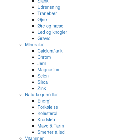
Slank
Udrensning
Tranebær
Øjne
Øre og næse
Led og knogler
Gravid
Mineraler
Calcium/kalk
Chrom
Jern
Magnesium
Selen
Silica
Zink
Naturlægemidler
Energi
Forkølelse
Kolesterol
Kredsløb
Mave & Tarm
Smerter & led
Vitaminer