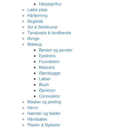
Hårpleje/Kur
Læbe pleje
Hårfjerning
Neglelak
Sol & Selvbruner
Tandpasta & tandbørste
Øvrige
Makeup
Børster og pensler
Eyeliners
Foundation
Mascara
Øjenskygge
Læber
Blush
Øjenbryn
Concealers
Masker og peeling
Herre
Hænder og fødder
Håndsæbe
Plaster & fitplaster