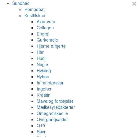
Sundhed
Homøopati
Kosttilskud
Aloe Vera
Collagen
Energi
Gurkemeje
Hjerne & hjerte
Hår
Hud
Negle
Hvidløg
Hyben
Immunforsvar
Ingefær
Kreatin
Mave og fordøjelse
Mælkesyrebakterier
Omega/fiskeolie
Overgangsalder
Q10
Søvn