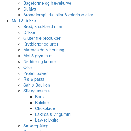
Bageforme og hævekurve
Duftlys
Aromaterapi, duftolier & æteriske olier
Mad & drikke
Brød, knækbrød m.m.
Drikke
Glutenfrie produkter
Krydderier og urter
Marmelade & honning
Mel & gryn m.m
Nødder og kerner
Olier
Proteinpulver
Ris & pasta
Salt & Boullion
Slik og snacks
Bars
Bolcher
Chokolade
Lakrids & vingummi
Lav-selv-slik
Smørrepålæg