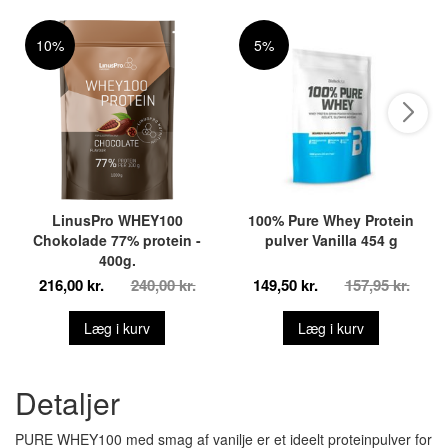
10%
5%
LinusPro WHEY100
100% Pure Whey Protein
Chokolade 77% protein -
pulver Vanilla 454 g
400g.
216,00 kr.
240,00 kr.
149,50 kr.
157,95 kr.
Læg i kurv
Læg i kurv
Detaljer
PURE WHEY100 med smag af vanilje er et ideelt proteinpulver for