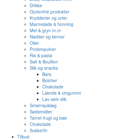
Drikke
Glutenfrie produkter
Krydderier og urter
Marmelade & honning
Mel & gryn m.m
Nødder og kerner
Olier
Proteinpulver
Ris & pasta
Salt & Boullion
Slik og snacks
Bars
Bolcher
Chokolade
Lakrids & vingummi
Lav-selv-slik
Smørrepålæg
Sødemidler
Tørret frugt og bær
Chokolade
Sukkerfri
Tilbud