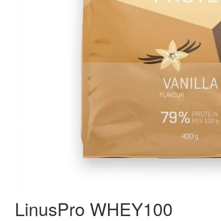
Kingfischer Coala Lakridsbolsjer ekstra stærke u. tilsat
sukker 75 g.
20,00 kr.
Læg i kurv
LinusPro WHEY100