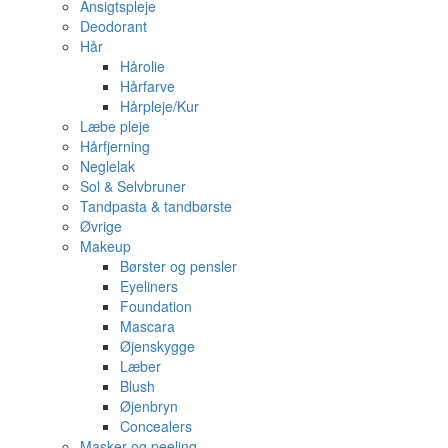
Ansigtspleje
Deodorant
Hår
Hårolie
Hårfarve
Hårpleje/Kur
Læbe pleje
Hårfjerning
Neglelak
Sol & Selvbruner
Tandpasta & tandbørste
Øvrige
Makeup
Børster og pensler
Eyeliners
Foundation
Mascara
Øjenskygge
Læber
Blush
Øjenbryn
Concealers
Masker og peeling