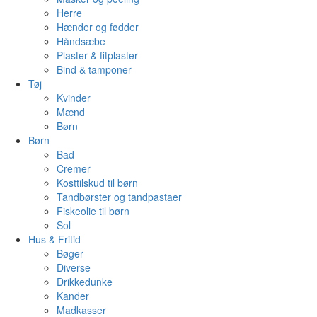
Herre
Hænder og fødder
Håndsæbe
Plaster & fitplaster
Bind & tamponer
Tøj
Kvinder
Mænd
Børn
Børn
Bad
Cremer
Kosttilskud til børn
Tandbørster og tandpastaer
Fiskeolie til børn
Sol
Hus & Fritid
Bøger
Diverse
Drikkedunke
Kander
Madkasser