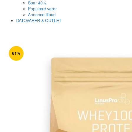
Spar 40%
Populære varer
Annonce tilbud
DATOVARER & OUTLET
Varen er nu i kurven ✔
Vi anbefaler dig disse
61%
SE KURV
LUK