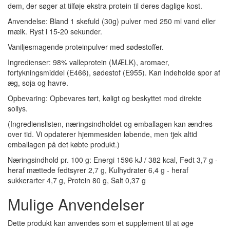
dem, der søger at tilføje ekstra protein til deres daglige kost.
Anvendelse: Bland 1 skefuld (30g) pulver med 250 ml vand eller
mælk. Ryst i 15-20 sekunder.
Vaniljesmagende proteinpulver med sødestoffer.
Ingredienser: 98% valleprotein (MÆLK), aromaer,
fortykningsmiddel (E466), sødestof (E955). Kan indeholde spor af
æg, soja og havre.
Opbevaring: Opbevares tørt, køligt og beskyttet mod direkte
sollys.
(Ingredienslisten, næringsindholdet og emballagen kan ændres
over tid. Vi opdaterer hjemmesiden løbende, men tjek altid
emballagen på det købte produkt.)
Næringsindhold pr. 100 g: Energi 1596 kJ / 382 kcal, Fedt 3,7 g -
heraf mættede fedtsyrer 2,7 g, Kulhydrater 6,4 g - heraf
sukkerarter 4,7 g, Protein 80 g, Salt 0,37 g
Mulige Anvendelser
Dette produkt kan anvendes som et supplement til at øge