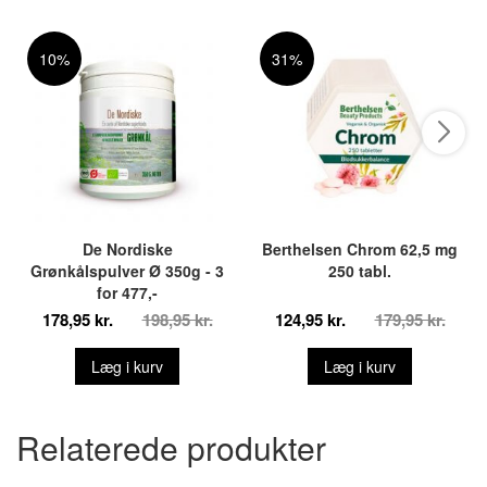
10%
31%
De Nordiske
Berthelsen Chrom 62,5 mg
Grønkålspulver Ø 350g - 3
250 tabl.
for 477,-
178,95 kr.
198,95 kr.
124,95 kr.
179,95 kr.
Læg i kurv
Læg i kurv
Relaterede produkter