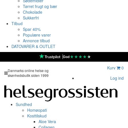
Sødemidler
Tørret frugt og bær
Chokolade
Sukkerfri
Tilbud
Spar 40%
Populære varer
Annonce tilbud
DATOVARER & OUTLET
★
★
★
★
★
God
Kurv
0
Danmarks online helse og
skønhedsbutik siden 1999
Log ind
Sundhed
Homøopati
Kosttilskud
Aloe Vera
Collagen