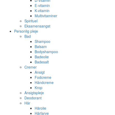
D-Vitamin
E-vitamin
K-vitamin
Multivitaminer
Spirituel
Eksamensangst
Personlig pleje
Bad
Shampoo
Balsam
Bodyshampoo
Badeolie
Badesalt
Cremer
Ansigt
Fodcreme
Håndcreme
Krop
Ansigtspleje
Deodorant
Hår
Hårolie
Hårfarve