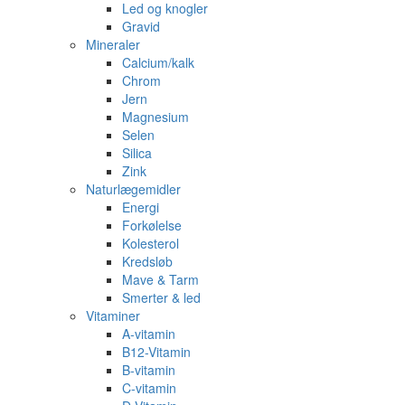
Led og knogler
Gravid
Mineraler
Calcium/kalk
Chrom
Jern
Magnesium
Selen
Silica
Zink
Naturlægemidler
Energi
Forkølelse
Kolesterol
Kredsløb
Mave & Tarm
Smerter & led
Vitaminer
A-vitamin
B12-Vitamin
B-vitamin
C-vitamin