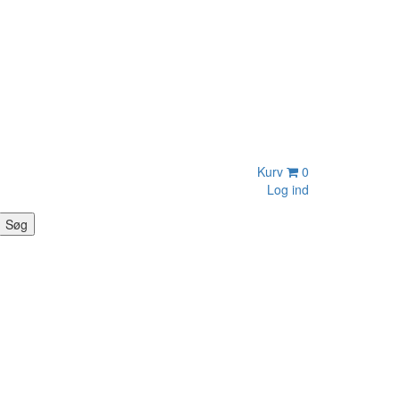
Kurv
0
Log ind
Søg