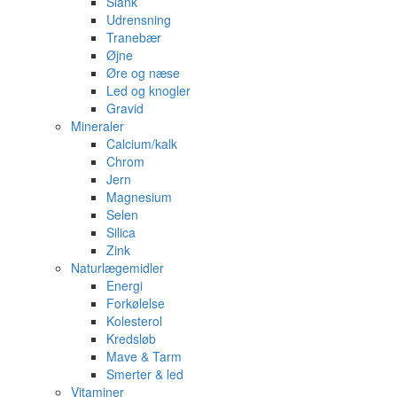
Slank
Udrensning
Tranebær
Øjne
Øre og næse
Led og knogler
Gravid
Mineraler
Calcium/kalk
Chrom
Jern
Magnesium
Selen
Silica
Zink
Naturlægemidler
Energi
Forkølelse
Kolesterol
Kredsløb
Mave & Tarm
Smerter & led
Vitaminer