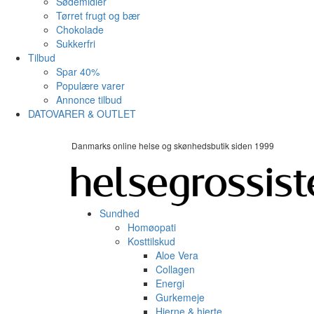
Sødemidler
Tørret frugt og bær
Chokolade
Sukkerfri
Tilbud
Spar 40%
Populære varer
Annonce tilbud
DATOVARER & OUTLET
Danmarks online helse og skønhedsbutik siden 1999
Sundhed
Homøopati
Kosttilskud
Aloe Vera
Collagen
Energi
Gurkemeje
Hjerne & hjerte