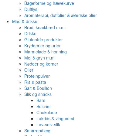
Bageforme og hævekurve
Duftlys
Aromaterapi, duftolier & æteriske olier
Mad & drikke
Brød, knækbrød m.m.
Drikke
Glutenfrie produkter
Krydderier og urter
Marmelade & honning
Mel & gryn m.m
Nødder og kerner
Olier
Proteinpulver
Ris & pasta
Salt & Boullion
Slik og snacks
Bars
Bolcher
Chokolade
Lakrids & vingummi
Lav-selv-slik
Smørrepålæg