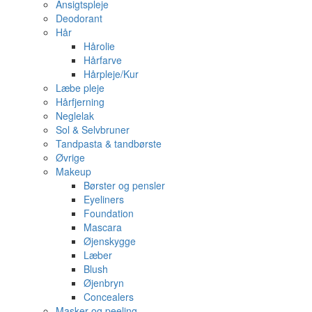
Ansigtspleje
Deodorant
Hår
Hårolie
Hårfarve
Hårpleje/Kur
Læbe pleje
Hårfjerning
Neglelak
Sol & Selvbruner
Tandpasta & tandbørste
Øvrige
Makeup
Børster og pensler
Eyeliners
Foundation
Mascara
Øjenskygge
Læber
Blush
Øjenbryn
Concealers
Masker og peeling