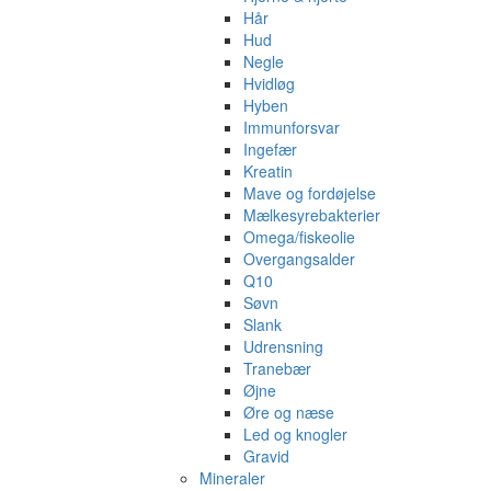
Hår
Hud
Negle
Hvidløg
Hyben
Immunforsvar
Ingefær
Kreatin
Mave og fordøjelse
Mælkesyrebakterier
Omega/fiskeolie
Overgangsalder
Q10
Søvn
Slank
Udrensning
Tranebær
Øjne
Øre og næse
Led og knogler
Gravid
Mineraler