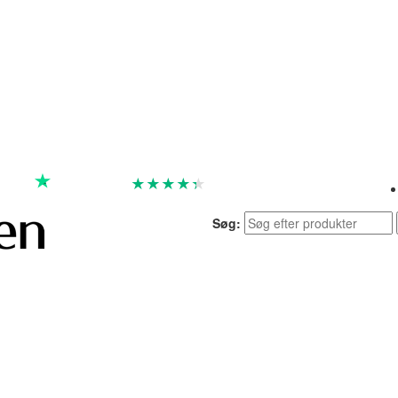
★
★
★
★
★
God
4.4 baseret på 7.259 anmeldelser
Søg: