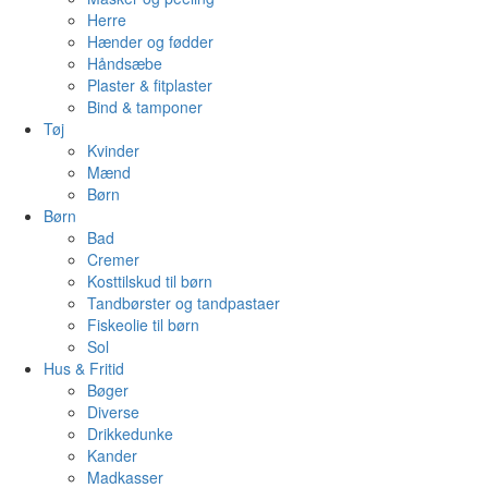
Herre
Hænder og fødder
Håndsæbe
Plaster & fitplaster
Bind & tamponer
Tøj
Kvinder
Mænd
Børn
Børn
Bad
Cremer
Kosttilskud til børn
Tandbørster og tandpastaer
Fiskeolie til børn
Sol
Hus & Fritid
Bøger
Diverse
Drikkedunke
Kander
Madkasser