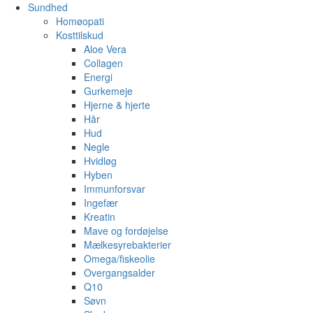
Sundhed
Homøopati
Kosttilskud
Aloe Vera
Collagen
Energi
Gurkemeje
Hjerne & hjerte
Hår
Hud
Negle
Hvidløg
Hyben
Immunforsvar
Ingefær
Kreatin
Mave og fordøjelse
Mælkesyrebakterier
Omega/fiskeolie
Overgangsalder
Q10
Søvn