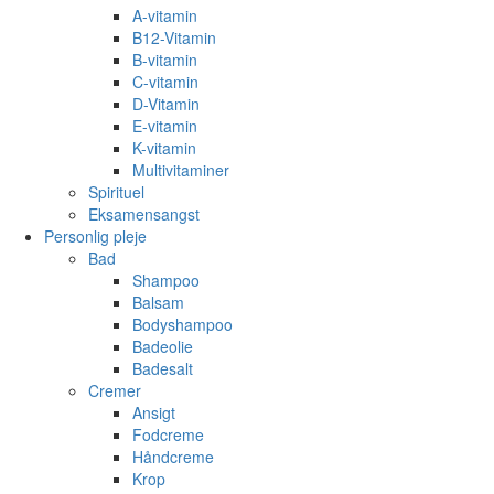
A-vitamin
B12-Vitamin
B-vitamin
C-vitamin
D-Vitamin
E-vitamin
K-vitamin
Multivitaminer
Spirituel
Eksamensangst
Personlig pleje
Bad
Shampoo
Balsam
Bodyshampoo
Badeolie
Badesalt
Cremer
Ansigt
Fodcreme
Håndcreme
Krop