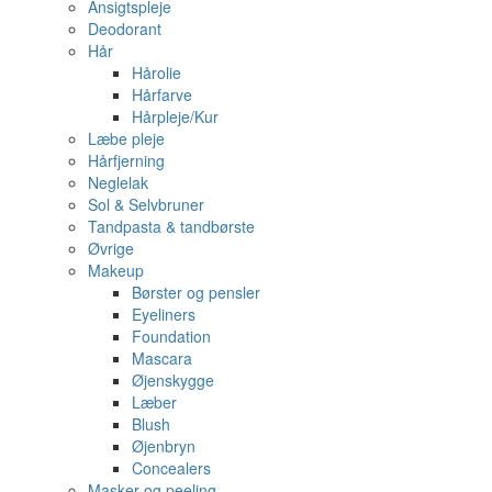
Ansigtspleje
Deodorant
Hår
Hårolie
Hårfarve
Hårpleje/Kur
Læbe pleje
Hårfjerning
Neglelak
Sol & Selvbruner
Tandpasta & tandbørste
Øvrige
Makeup
Børster og pensler
Eyeliners
Foundation
Mascara
Øjenskygge
Læber
Blush
Øjenbryn
Concealers
Masker og peeling