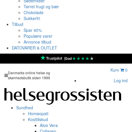
Sødemidler
Tørret frugt og bær
Chokolade
Sukkerfri
Tilbud
Spar 40%
Populære varer
Annonce tilbud
DATOVARER & OUTLET
★
★
★
★
★
God
Kurv
0
Danmarks online helse og
skønhedsbutik siden 1999
Log ind
Sundhed
Homøopati
Kosttilskud
Aloe Vera
Collagen