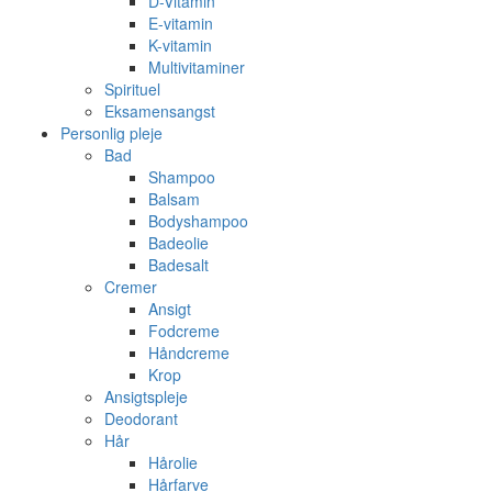
D-Vitamin
E-vitamin
K-vitamin
Multivitaminer
Spirituel
Eksamensangst
Personlig pleje
Bad
Shampoo
Balsam
Bodyshampoo
Badeolie
Badesalt
Cremer
Ansigt
Fodcreme
Håndcreme
Krop
Ansigtspleje
Deodorant
Hår
Hårolie
Hårfarve