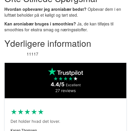
Hvordan opbevarer jeg aroniabær bedst?
Opbevar dem i en
lufttæt beholder på et køligt og tørt sted.
Kan aroniabær bruges i smoothies?
Ja, de kan tilføjes til
smoothies for ekstra smag og næringsstoffer.
Yderligere information
11117
Varenummer
★
★
★
★
★
4.4/5
Excellent
27 reviews
★
★
★
★
★
Det holder hvad det lover.
Karen Thomsen