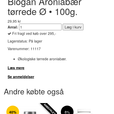
Biogan Aroniabær
tørrede Ø • 100g.
29,95 kr
Antal:
Læg i kurv
Fri fragt ved køb over 295,-
Lagerstatus:
På lager
Varenummer:
11117
Økologiske tørrede aroniabær.
Læs mere
Se anmeldelser
Andre købte også
ANBEFALET
40%
8%