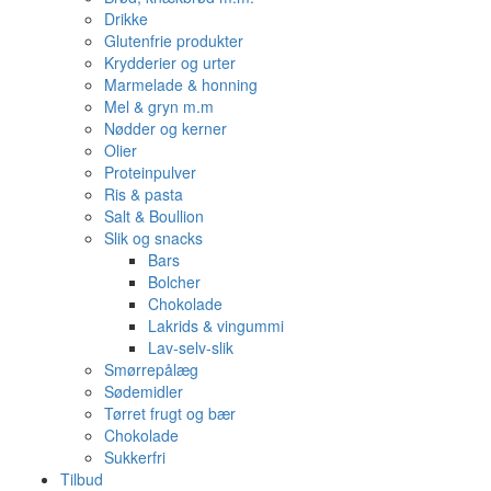
Drikke
Glutenfrie produkter
Krydderier og urter
Marmelade & honning
Mel & gryn m.m
Nødder og kerner
Olier
Proteinpulver
Ris & pasta
Salt & Boullion
Slik og snacks
Bars
Bolcher
Chokolade
Lakrids & vingummi
Lav-selv-slik
Smørrepålæg
Sødemidler
Tørret frugt og bær
Chokolade
Sukkerfri
Tilbud