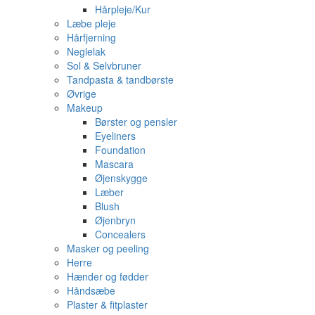
Hårpleje/Kur
Læbe pleje
Hårfjerning
Neglelak
Sol & Selvbruner
Tandpasta & tandbørste
Øvrige
Makeup
Børster og pensler
Eyeliners
Foundation
Mascara
Øjenskygge
Læber
Blush
Øjenbryn
Concealers
Masker og peeling
Herre
Hænder og fødder
Håndsæbe
Plaster & fitplaster