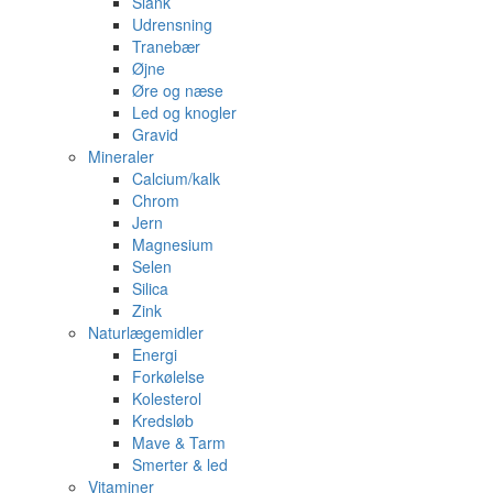
Slank
Udrensning
Tranebær
Øjne
Øre og næse
Led og knogler
Gravid
Mineraler
Calcium/kalk
Chrom
Jern
Magnesium
Selen
Silica
Zink
Naturlægemidler
Energi
Forkølelse
Kolesterol
Kredsløb
Mave & Tarm
Smerter & led
Vitaminer