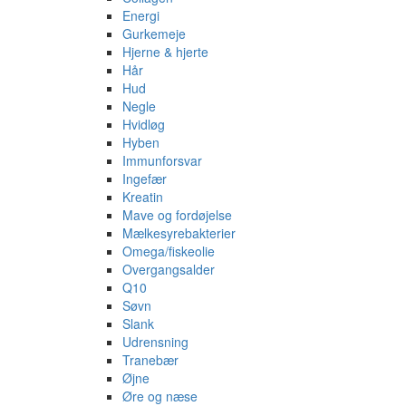
Energi
Gurkemeje
Hjerne & hjerte
Hår
Hud
Negle
Hvidløg
Hyben
Immunforsvar
Ingefær
Kreatin
Mave og fordøjelse
Mælkesyrebakterier
Omega/fiskeolie
Overgangsalder
Q10
Søvn
Slank
Udrensning
Tranebær
Øjne
Øre og næse