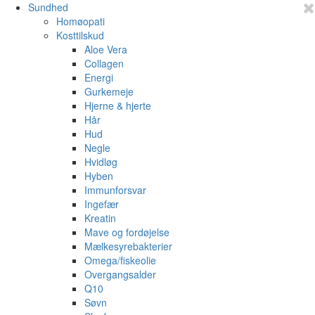
Sundhed
Homøopati
Kosttilskud
Aloe Vera
Collagen
Energi
Gurkemeje
Hjerne & hjerte
Hår
Hud
Negle
Hvidløg
Hyben
Immunforsvar
Ingefær
Kreatin
Mave og fordøjelse
Mælkesyrebakterier
Omega/fiskeolie
Overgangsalder
Q10
Søvn