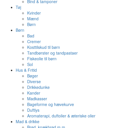
Bind & tamponer
Tøj
Kvinder
Mænd
Børn
Børn
Bad
Cremer
Kosttilskud til børn
Tandbørster og tandpastaer
Fiskeolie til børn
Sol
Hus & Fritid
Bøger
Diverse
Drikkedunke
Kander
Madkasser
Bageforme og hævekurve
Duftlys
Aromaterapi, duftolier & æteriske olier
Mad & drikke
Brød, knækbrød m.m.