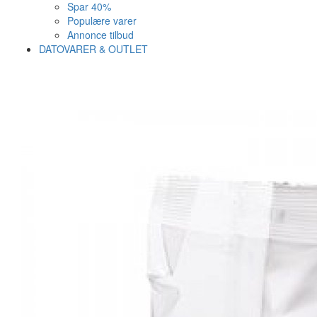
Spar 40%
Populære varer
Annonce tilbud
DATOVARER & OUTLET
Varen er nu i kurven ✔
Vi anbefaler dig disse
SE KURV
LUK