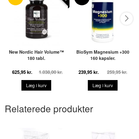
New Nordic Hair Volume™
BioSym Magnesium +300
180 tabl.
160 kapsler.
625,95 kr.
1.038,00 kr.
239,95 kr.
259,95 kr.
Læg i kurv
Læg i kurv
Relaterede produkter