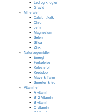
Led og knogler
Gravid
Mineraler
Calcium/kalk
Chrom
Jern
Magnesium
Selen
Silica
Zink
Naturlægemidler
Energi
Forkølelse
Kolesterol
Kredsløb
Mave & Tarm
Smerter & led
Vitaminer
A-vitamin
B12-Vitamin
B-vitamin
C-vitamin