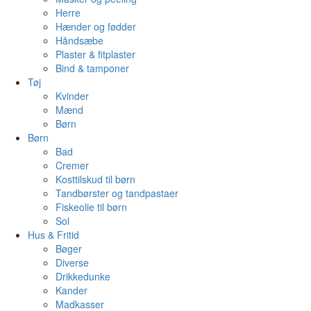
Herre
Hænder og fødder
Håndsæbe
Plaster & fitplaster
Bind & tamponer
Tøj
Kvinder
Mænd
Børn
Børn
Bad
Cremer
Kosttilskud til børn
Tandbørster og tandpastaer
Fiskeolie til børn
Sol
Hus & Fritid
Bøger
Diverse
Drikkedunke
Kander
Madkasser