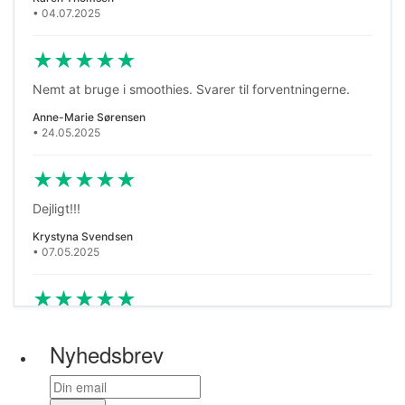
• 04.07.2025
★
★
★
★
★
Nemt at bruge i smoothies. Svarer til forventningerne.
Anne-Marie Sørensen
• 24.05.2025
★
★
★
★
★
Dejligt!!!
Krystyna Svendsen
• 07.05.2025
★
★
★
★
★
godt produkt har med glæde købt det mange gange
Nyhedsbrev
efterhånden og der er et rimeligt forhold imellem pris og
kvalitet.
Liselotte Pedersen