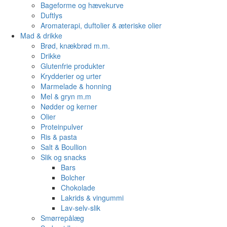
Bageforme og hævekurve
Duftlys
Aromaterapi, duftolier & æteriske olier
Mad & drikke
Brød, knækbrød m.m.
Drikke
Glutenfrie produkter
Krydderier og urter
Marmelade & honning
Mel & gryn m.m
Nødder og kerner
Olier
Proteinpulver
Ris & pasta
Salt & Boullion
Slik og snacks
Bars
Bolcher
Chokolade
Lakrids & vingummi
Lav-selv-slik
Smørrepålæg