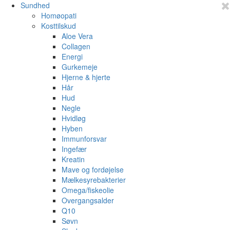
Sundhed
Homøopati
Kosttilskud
Aloe Vera
Collagen
Energi
Gurkemeje
Hjerne & hjerte
Hår
Hud
Negle
Hvidløg
Hyben
Immunforsvar
Ingefær
Kreatin
Mave og fordøjelse
Mælkesyrebakterier
Omega/fiskeolie
Overgangsalder
Q10
Søvn