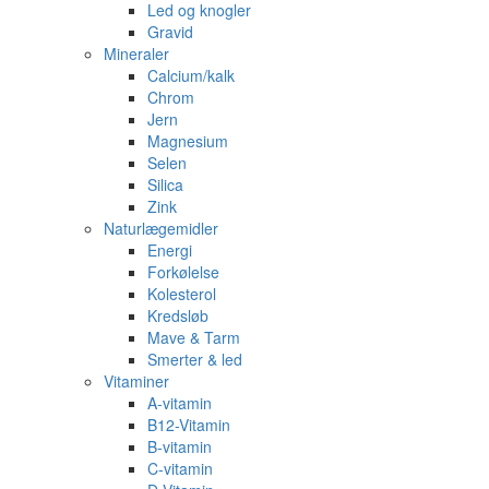
Led og knogler
Gravid
Mineraler
Calcium/kalk
Chrom
Jern
Magnesium
Selen
Silica
Zink
Naturlægemidler
Energi
Forkølelse
Kolesterol
Kredsløb
Mave & Tarm
Smerter & led
Vitaminer
A-vitamin
B12-Vitamin
B-vitamin
C-vitamin