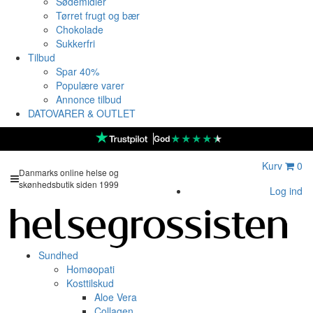
Sødemidler
Tørret frugt og bær
Chokolade
Sukkerfri
Tilbud
Spar 40%
Populære varer
Annonce tilbud
DATOVARER & OUTLET
★
★
★
★
★
God
Kurv
0
Danmarks online helse og
skønhedsbutik siden 1999
Log ind
Sundhed
Homøopati
Kosttilskud
Aloe Vera
Collagen