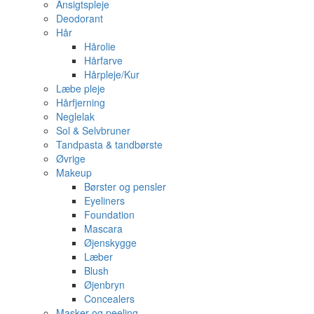
Ansigtspleje
Deodorant
Hår
Hårolie
Hårfarve
Hårpleje/Kur
Læbe pleje
Hårfjerning
Neglelak
Sol & Selvbruner
Tandpasta & tandbørste
Øvrige
Makeup
Børster og pensler
Eyeliners
Foundation
Mascara
Øjenskygge
Læber
Blush
Øjenbryn
Concealers
Masker og peeling