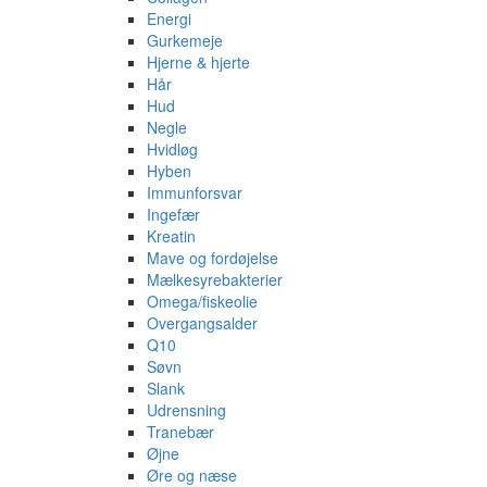
Energi
Gurkemeje
Hjerne & hjerte
Hår
Hud
Negle
Hvidløg
Hyben
Immunforsvar
Ingefær
Kreatin
Mave og fordøjelse
Mælkesyrebakterier
Omega/fiskeolie
Overgangsalder
Q10
Søvn
Slank
Udrensning
Tranebær
Øjne
Øre og næse