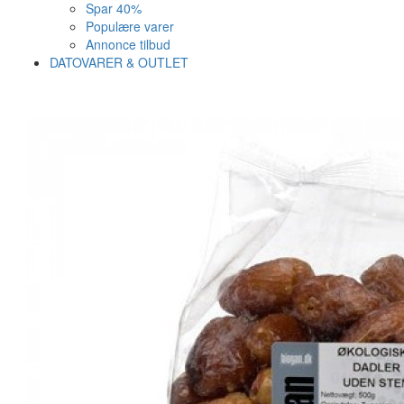
Spar 40%
Populære varer
Annonce tilbud
DATOVARER & OUTLET
Varen er nu i kurven ✔
Vi anbefaler dig disse
SE KURV
LUK
22%