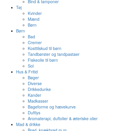
Bind & tamponer
Tøj
Kvinder
Mænd
Børn
Børn
Bad
Cremer
Kosttilskud til børn
Tandbørster og tandpastaer
Fiskeolie til børn
Sol
Hus & Fritid
Bøger
Diverse
Drikkedunke
Kander
Madkasser
Bageforme og hævekurve
Duftlys
Aromaterapi, duftolier & æteriske olier
Mad & drikke
Brød, knækbrød m.m.