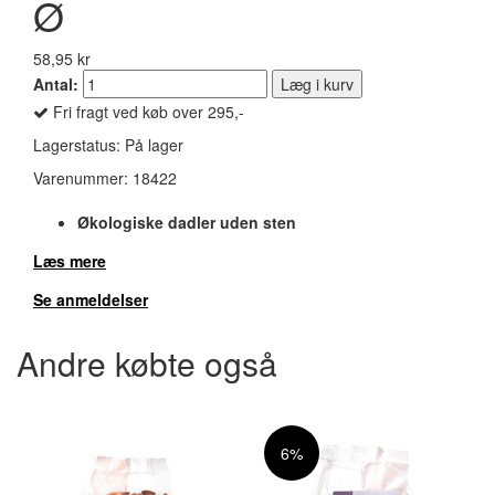
Ø
58,95 kr
Antal:
Læg i kurv
Fri fragt ved køb over 295,-
Lagerstatus:
På lager
Varenummer:
18422
Økologiske dadler uden sten
Læs mere
Se anmeldelser
Andre købte også
6%