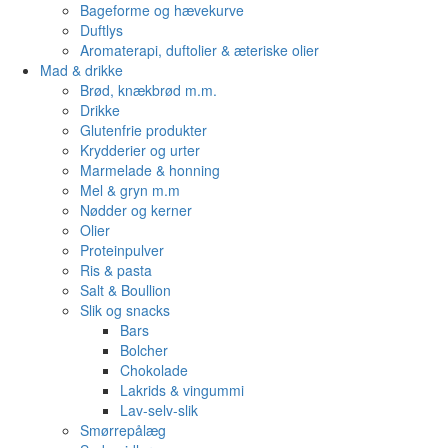
Bageforme og hævekurve
Duftlys
Aromaterapi, duftolier & æteriske olier
Mad & drikke
Brød, knækbrød m.m.
Drikke
Glutenfrie produkter
Krydderier og urter
Marmelade & honning
Mel & gryn m.m
Nødder og kerner
Olier
Proteinpulver
Ris & pasta
Salt & Boullion
Slik og snacks
Bars
Bolcher
Chokolade
Lakrids & vingummi
Lav-selv-slik
Smørrepålæg