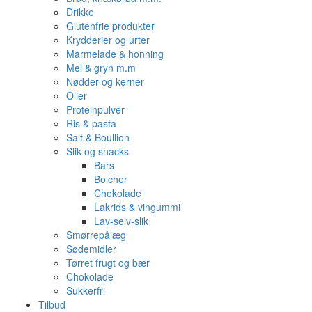
Drikke
Glutenfrie produkter
Krydderier og urter
Marmelade & honning
Mel & gryn m.m
Nødder og kerner
Olier
Proteinpulver
Ris & pasta
Salt & Boullion
Slik og snacks
Bars
Bolcher
Chokolade
Lakrids & vingummi
Lav-selv-slik
Smørrepålæg
Sødemidler
Tørret frugt og bær
Chokolade
Sukkerfri
Tilbud