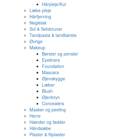
Hårpleje/Kur
Læbe pleje
Hårfjerning
Neglelak
Sol & Selvbruner
Tandpasta & tandbørste
Øvrige
Makeup
Børster og pensler
Eyeliners
Foundation
Mascara
Øjenskygge
Læber
Blush
Øjenbryn
Concealers
Masker og peeling
Herre
Hænder og fødder
Håndsæbe
Plaster & fitplaster