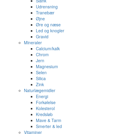
Slank
Udrensning
Tranebær
Øjne
Øre og næse
Led og knogler
Gravid
Mineraler
Calcium/kalk
Chrom
Jern
Magnesium
Selen
Silica
Zink
Naturlægemidler
Energi
Forkølelse
Kolesterol
Kredsløb
Mave & Tarm
Smerter & led
Vitaminer