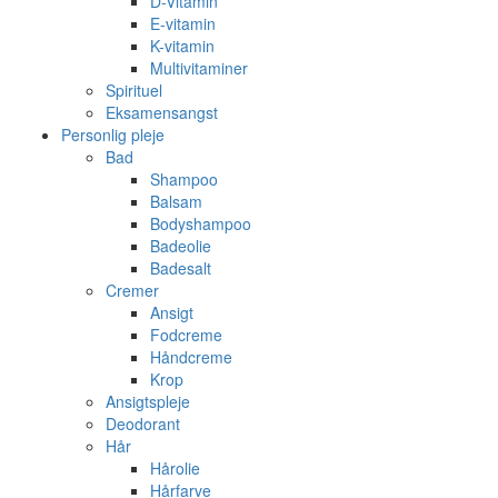
D-Vitamin
E-vitamin
K-vitamin
Multivitaminer
Spirituel
Eksamensangst
Personlig pleje
Bad
Shampoo
Balsam
Bodyshampoo
Badeolie
Badesalt
Cremer
Ansigt
Fodcreme
Håndcreme
Krop
Ansigtspleje
Deodorant
Hår
Hårolie
Hårfarve