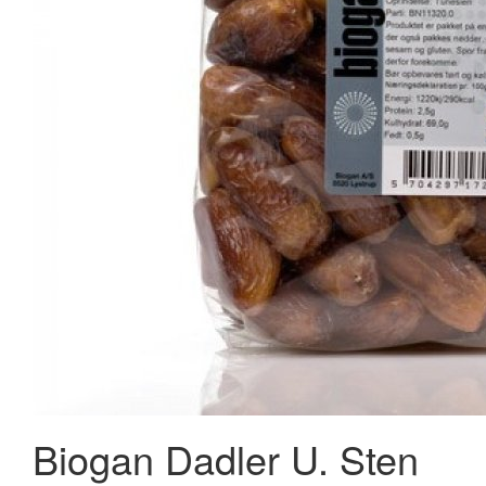
A.Vogel Echinacea Bonbons 75 g
28,95 kr.
36,95 kr.
Læg i kurv
Biogan Dadler U. Sten