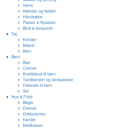
Herre
Hænder og fødder
Håndsæbe
Plaster & fitplaster
Bind & tamponer
Tøj
Kvinder
Mænd
Børn
Børn
Bad
Cremer
Kosttilskud til børn
Tandbørster og tandpastaer
Fiskeolie til børn
Sol
Hus & Fritid
Bøger
Diverse
Drikkedunke
Kander
Madkasser