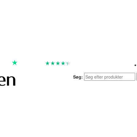
★
★
★
★
★
God
4.4 baseret på 7.259 anmeldelser
Søg: