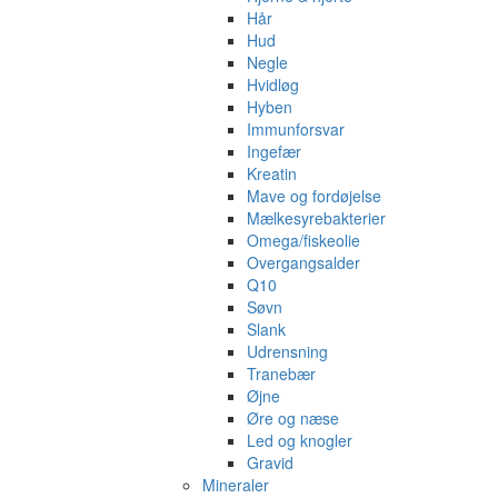
Hår
Hud
Negle
Hvidløg
Hyben
Immunforsvar
Ingefær
Kreatin
Mave og fordøjelse
Mælkesyrebakterier
Omega/fiskeolie
Overgangsalder
Q10
Søvn
Slank
Udrensning
Tranebær
Øjne
Øre og næse
Led og knogler
Gravid
Mineraler