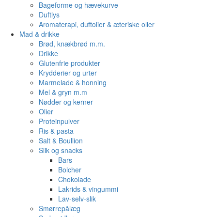
Bageforme og hævekurve
Duftlys
Aromaterapi, duftolier & æteriske olier
Mad & drikke
Brød, knækbrød m.m.
Drikke
Glutenfrie produkter
Krydderier og urter
Marmelade & honning
Mel & gryn m.m
Nødder og kerner
Olier
Proteinpulver
Ris & pasta
Salt & Boullion
Slik og snacks
Bars
Bolcher
Chokolade
Lakrids & vingummi
Lav-selv-slik
Smørrepålæg