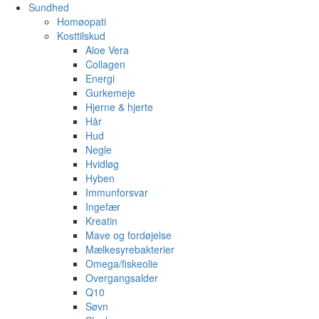
Sundhed
Homøopati
Kosttilskud
Aloe Vera
Collagen
Energi
Gurkemeje
Hjerne & hjerte
Hår
Hud
Negle
Hvidløg
Hyben
Immunforsvar
Ingefær
Kreatin
Mave og fordøjelse
Mælkesyrebakterier
Omega/fiskeolie
Overgangsalder
Q10
Søvn