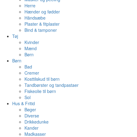
Herre
Hænder og fødder
Håndsæbe
Plaster & fitplaster
Bind & tamponer
Tøj
Kvinder
Mænd
Børn
Børn
Bad
Cremer
Kosttilskud til børn
Tandbørster og tandpastaer
Fiskeolie til børn
Sol
Hus & Fritid
Bøger
Diverse
Drikkedunke
Kander
Madkasser