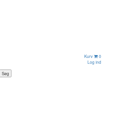
Kurv
0
Log ind
Søg