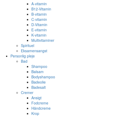
A-vitamin
B12-Vitamin
B-vitamin
C-vitamin
D-Vitamin
E-vitamin
K-vitamin
Multivitaminer
Spirituel
Eksamensangst
Personlig pleje
Bad
Shampoo
Balsam
Bodyshampoo
Badeolie
Badesalt
Cremer
Ansigt
Fodcreme
Håndcreme
Krop