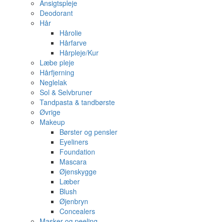
Ansigtspleje
Deodorant
Hår
Hårolie
Hårfarve
Hårpleje/Kur
Læbe pleje
Hårfjerning
Neglelak
Sol & Selvbruner
Tandpasta & tandbørste
Øvrige
Makeup
Børster og pensler
Eyeliners
Foundation
Mascara
Øjenskygge
Læber
Blush
Øjenbryn
Concealers
Masker og peeling