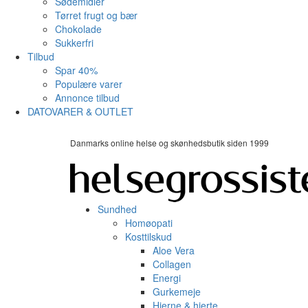
Sødemidler
Tørret frugt og bær
Chokolade
Sukkerfri
Tilbud
Spar 40%
Populære varer
Annonce tilbud
DATOVARER & OUTLET
Danmarks online helse og skønhedsbutik siden 1999
Sundhed
Homøopati
Kosttilskud
Aloe Vera
Collagen
Energi
Gurkemeje
Hjerne & hjerte