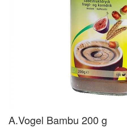
New Nordic Hair Volume™ 180 tabl.
625,95 kr.
1.038,00 kr.
Læg i kurv
A.Vogel Bambu 200 g