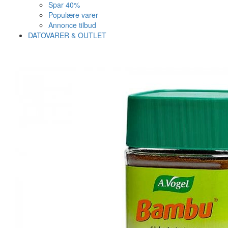
Spar 40%
Populære varer
Annonce tilbud
DATOVARER & OUTLET
Varen er nu i kurven ✔
Vi anbefaler dig disse
SE KURV
LUK
40%