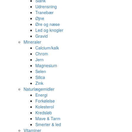
Slank
Udrensning
Tranebær
Øjne
Øre og næse
Led og knogler
Gravid
Mineraler
Calcium/kalk
Chrom
Jern
Magnesium
Selen
Silica
Zink
Naturlægemidler
Energi
Forkølelse
Kolesterol
Kredsløb
Mave & Tarm
Smerter & led
Vitaminer