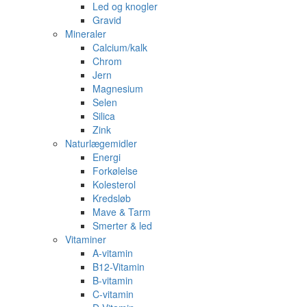
Led og knogler
Gravid
Mineraler
Calcium/kalk
Chrom
Jern
Magnesium
Selen
Silica
Zink
Naturlægemidler
Energi
Forkølelse
Kolesterol
Kredsløb
Mave & Tarm
Smerter & led
Vitaminer
A-vitamin
B12-Vitamin
B-vitamin
C-vitamin