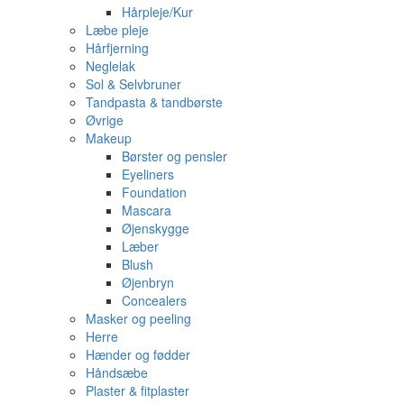
Hårpleje/Kur
Læbe pleje
Hårfjerning
Neglelak
Sol & Selvbruner
Tandpasta & tandbørste
Øvrige
Makeup
Børster og pensler
Eyeliners
Foundation
Mascara
Øjenskygge
Læber
Blush
Øjenbryn
Concealers
Masker og peeling
Herre
Hænder og fødder
Håndsæbe
Plaster & fitplaster