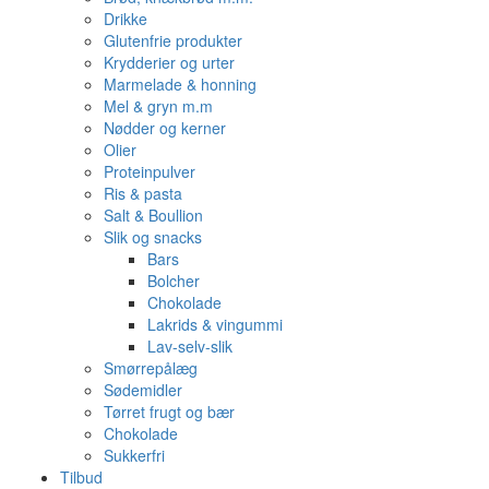
Drikke
Glutenfrie produkter
Krydderier og urter
Marmelade & honning
Mel & gryn m.m
Nødder og kerner
Olier
Proteinpulver
Ris & pasta
Salt & Boullion
Slik og snacks
Bars
Bolcher
Chokolade
Lakrids & vingummi
Lav-selv-slik
Smørrepålæg
Sødemidler
Tørret frugt og bær
Chokolade
Sukkerfri
Tilbud