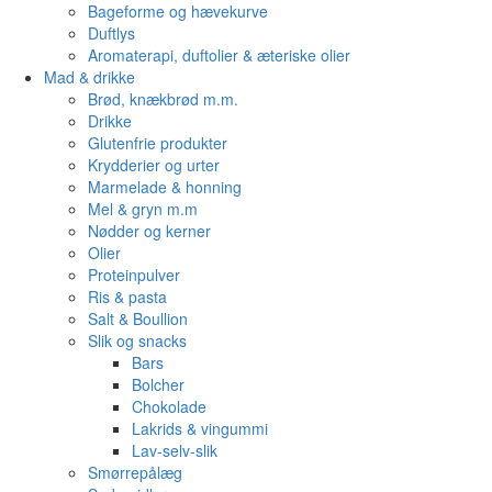
Bageforme og hævekurve
Duftlys
Aromaterapi, duftolier & æteriske olier
Mad & drikke
Brød, knækbrød m.m.
Drikke
Glutenfrie produkter
Krydderier og urter
Marmelade & honning
Mel & gryn m.m
Nødder og kerner
Olier
Proteinpulver
Ris & pasta
Salt & Boullion
Slik og snacks
Bars
Bolcher
Chokolade
Lakrids & vingummi
Lav-selv-slik
Smørrepålæg