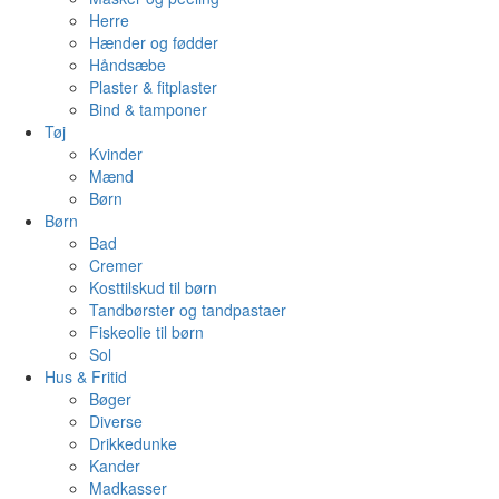
Herre
Hænder og fødder
Håndsæbe
Plaster & fitplaster
Bind & tamponer
Tøj
Kvinder
Mænd
Børn
Børn
Bad
Cremer
Kosttilskud til børn
Tandbørster og tandpastaer
Fiskeolie til børn
Sol
Hus & Fritid
Bøger
Diverse
Drikkedunke
Kander
Madkasser