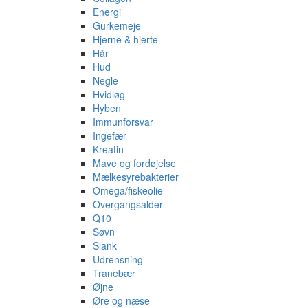
Energi
Gurkemeje
Hjerne & hjerte
Hår
Hud
Negle
Hvidløg
Hyben
Immunforsvar
Ingefær
Kreatin
Mave og fordøjelse
Mælkesyrebakterier
Omega/fiskeolie
Overgangsalder
Q10
Søvn
Slank
Udrensning
Tranebær
Øjne
Øre og næse