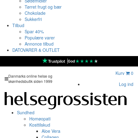
Sødemidler
Tørret frugt og bær
Chokolade
Sukkerfri
Tilbud
Spar 40%
Populære varer
Annonce tilbud
DATOVARER & OUTLET
★
★
★
★
★
God
Kurv
0
Danmarks online helse og
skønhedsbutik siden 1999
Log ind
Sundhed
Homøopati
Kosttilskud
Aloe Vera
Collagen