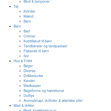
Bind & tamponer
Tøj
Kvinder
Mænd
Børn
Børn
Bad
Cremer
Kosttilskud til børn
Tandbørster og tandpastaer
Fiskeolie til børn
Sol
Hus & Fritid
Bøger
Diverse
Drikkedunke
Kander
Madkasser
Bageforme og hævekurve
Duftlys
Aromaterapi, duftolier & æteriske olier
Mad & drikke
Brød, knækbrød m.m.