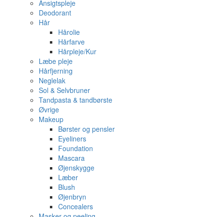
Ansigtspleje
Deodorant
Hår
Hårolie
Hårfarve
Hårpleje/Kur
Læbe pleje
Hårfjerning
Neglelak
Sol & Selvbruner
Tandpasta & tandbørste
Øvrige
Makeup
Børster og pensler
Eyeliners
Foundation
Mascara
Øjenskygge
Læber
Blush
Øjenbryn
Concealers
Masker og peeling