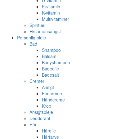
D-Vitamin
E-vitamin
K-vitamin
Multivitaminer
Spirituel
Eksamensangst
Personlig pleje
Bad
Shampoo
Balsam
Bodyshampoo
Badeolie
Badesalt
Cremer
Ansigt
Fodcreme
Håndcreme
Krop
Ansigtspleje
Deodorant
Hår
Hårolie
Hårfarve