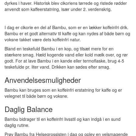
dyrkes i haver. Historisk blev cikoriens tørrede og ristede rødder
anvendt som kaffeerstatning, især under 2. verdenskrig.
I dag er cikorie en del af Bambu, som er en lækker koffeinfri drik.
Bambu er et godt alternativ til kaffe og kan nydes af både børn og
voksne takket være dets koffeinfri natur.
Bland en teskefuld Bambu i en kop, og tilsæt mere for en
stærkere smag. Hæld kogende vand eller kold mælk over, og rør
godt. For at lave Bambu i en kande eller termoflaske, brug 4-5
teskefulde pr. liter vand. Drikken kan sødes efter smag.
Anvendelsesmuligheder
Bambu kan bruges som en koffeinfri erstatning for kaffe og er
velegnet til både børn og voksne.
Daglig Balance
Bambu bidrager til en koffeinfri livsstil og kan indgå i en sund
daglig rutine.
Prøv Bambu fra Helsegrossisten i dag og oplev en velsmagende