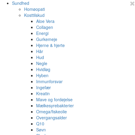
Sundhed
Homøopati
Kosttilskud
Aloe Vera
Collagen
Energi
Gurkemeje
Hjerne & hjerte
Hår
Hud
Negle
Hvidløg
Hyben
Immunforsvar
Ingefær
Kreatin
Mave og fordøjelse
Mælkesyrebakterier
Omega/fiskeolie
Overgangsalder
Q10
Søvn