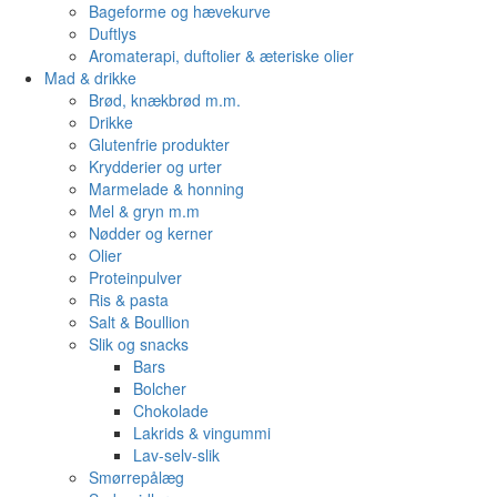
Bageforme og hævekurve
Duftlys
Aromaterapi, duftolier & æteriske olier
Mad & drikke
Brød, knækbrød m.m.
Drikke
Glutenfrie produkter
Krydderier og urter
Marmelade & honning
Mel & gryn m.m
Nødder og kerner
Olier
Proteinpulver
Ris & pasta
Salt & Boullion
Slik og snacks
Bars
Bolcher
Chokolade
Lakrids & vingummi
Lav-selv-slik
Smørrepålæg