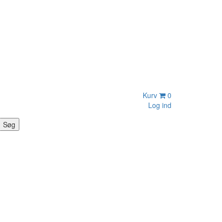
Kurv
0
Log ind
Søg