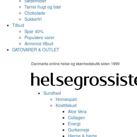
Sødemidler
Tørret frugt og bær
Chokolade
Sukkerfri
Tilbud
Spar 40%
Populære varer
Annonce tilbud
DATOVARER & OUTLET
Danmarks online helse og skønhedsbutik siden 1999
Sundhed
Homøopati
Kosttilskud
Aloe Vera
Collagen
Energi
Gurkemeje
Hjerne & hjerte