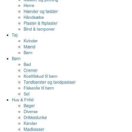
Herre
Hænder og fødder
Håndsæbe
Plaster & fitplaster
Bind & tamponer
Tøj
Kvinder
Mænd
Børn
Børn
Bad
Cremer
Kosttilskud til børn
Tandbørster og tandpastaer
Fiskeolie til børn
Sol
Hus & Fritid
Bøger
Diverse
Drikkedunke
Kander
Madkasser