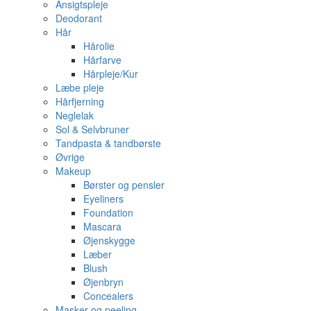
Ansigtspleje
Deodorant
Hår
Hårolie
Hårfarve
Hårpleje/Kur
Læbe pleje
Hårfjerning
Neglelak
Sol & Selvbruner
Tandpasta & tandbørste
Øvrige
Makeup
Børster og pensler
Eyeliners
Foundation
Mascara
Øjenskygge
Læber
Blush
Øjenbryn
Concealers
Masker og peeling