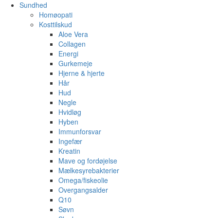
Sundhed
Homøopati
Kosttilskud
Aloe Vera
Collagen
Energi
Gurkemeje
Hjerne & hjerte
Hår
Hud
Negle
Hvidløg
Hyben
Immunforsvar
Ingefær
Kreatin
Mave og fordøjelse
Mælkesyrebakterier
Omega/fiskeolie
Overgangsalder
Q10
Søvn