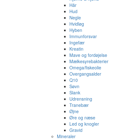
Hår
Hud
Negle
Hvidløg
Hyben
Immunforsvar
Ingefær
Kreatin
Mave og fordøjelse
Mælkesyrebakterier
Omega/fiskeolie
Overgangsalder
Q10
Søvn
Slank
Udrensning
Tranebær
Øjne
Øre og næse
Led og knogler
Gravid
Mineraler