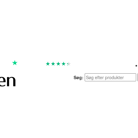
★
★
★
★
★
God
4.4 baseret på 7.257 anmeldelser
Søg: