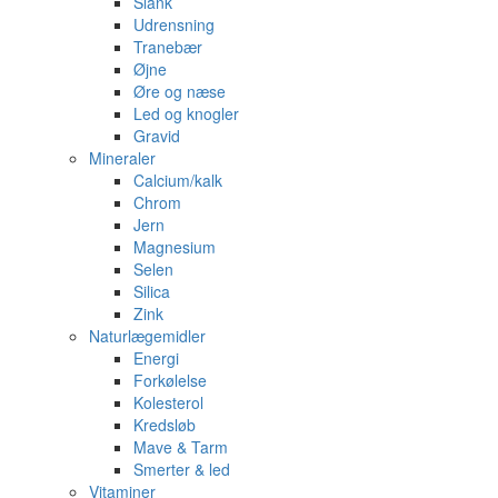
Slank
Udrensning
Tranebær
Øjne
Øre og næse
Led og knogler
Gravid
Mineraler
Calcium/kalk
Chrom
Jern
Magnesium
Selen
Silica
Zink
Naturlægemidler
Energi
Forkølelse
Kolesterol
Kredsløb
Mave & Tarm
Smerter & led
Vitaminer