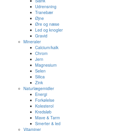
Slank
Udrensning
Tranebær
Øjne
Øre og næse
Led og knogler
Gravid
Mineraler
Calcium/kalk
Chrom
Jern
Magnesium
Selen
Silica
Zink
Naturlægemidler
Energi
Forkølelse
Kolesterol
Kredsløb
Mave & Tarm
Smerter & led
Vitaminer