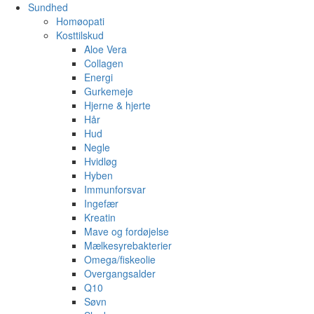
Sundhed
Homøopati
Kosttilskud
Aloe Vera
Collagen
Energi
Gurkemeje
Hjerne & hjerte
Hår
Hud
Negle
Hvidløg
Hyben
Immunforsvar
Ingefær
Kreatin
Mave og fordøjelse
Mælkesyrebakterier
Omega/fiskeolie
Overgangsalder
Q10
Søvn