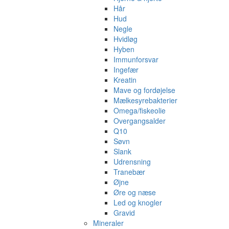
Hår
Hud
Negle
Hvidløg
Hyben
Immunforsvar
Ingefær
Kreatin
Mave og fordøjelse
Mælkesyrebakterier
Omega/fiskeolie
Overgangsalder
Q10
Søvn
Slank
Udrensning
Tranebær
Øjne
Øre og næse
Led og knogler
Gravid
Mineraler