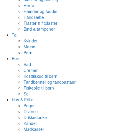
Herre
Hænder og fødder
Håndsæbe
Plaster & fitplaster
Bind & tamponer
Tøj
Kvinder
Mænd
Børn
Børn
Bad
Cremer
Kosttilskud til børn
Tandbørster og tandpastaer
Fiskeolie til børn
Sol
Hus & Fritid
Bøger
Diverse
Drikkedunke
Kander
Madkasser