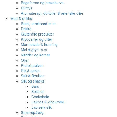
Bageforme og hævekurve
Duftlys
Aromaterapi, duftolier & æteriske olier
Mad & drikke
Brød, knækbrød m.m.
Drikke
Glutenfrie produkter
Krydderier og urter
Marmelade & honning
Mel & gryn m.m
Nødder og kerner
Olier
Proteinpulver
Ris & pasta
Salt & Boullion
Slik og snacks
Bars
Bolcher
Chokolade
Lakrids & vingummi
Lav-selv-slik
Smørrepålæg