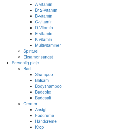
A-vitamin
B12-Vitamin
B-vitamin
C-vitamin
D-Vitamin
E-vitamin
K-vitamin
Multivitaminer
Spirituel
Eksamensangst
Personlig pleje
Bad
Shampoo
Balsam
Bodyshampoo
Badeolie
Badesalt
Cremer
Ansigt
Fodcreme
Håndcreme
Krop