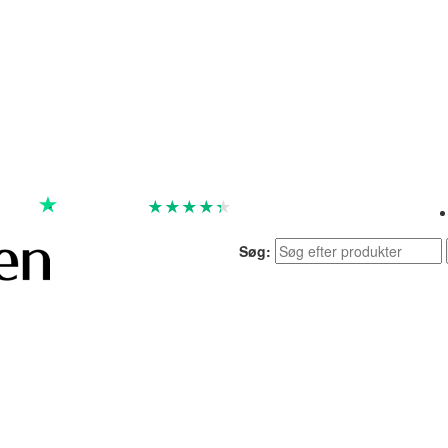
★
★
★
★
★
God
4.4 baseret på 7.259 anmeldelser
Søg: