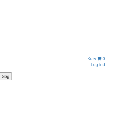
Kurv
0
Log ind
Søg