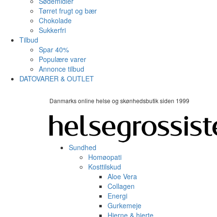
Sødemidler
Tørret frugt og bær
Chokolade
Sukkerfri
Tilbud
Spar 40%
Populære varer
Annonce tilbud
DATOVARER & OUTLET
Danmarks online helse og skønhedsbutik siden 1999
Sundhed
Homøopati
Kosttilskud
Aloe Vera
Collagen
Energi
Gurkemeje
Hjerne & hjerte