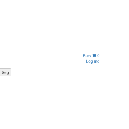
Kurv
0
Log ind
Søg