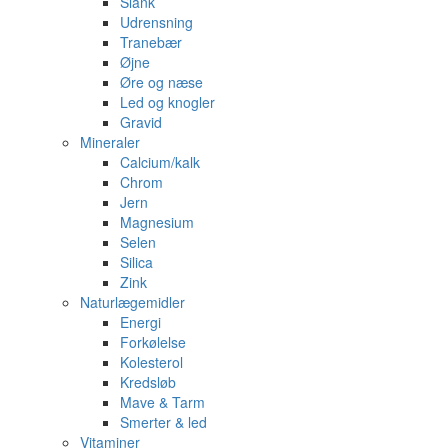
Slank
Udrensning
Tranebær
Øjne
Øre og næse
Led og knogler
Gravid
Mineraler
Calcium/kalk
Chrom
Jern
Magnesium
Selen
Silica
Zink
Naturlægemidler
Energi
Forkølelse
Kolesterol
Kredsløb
Mave & Tarm
Smerter & led
Vitaminer