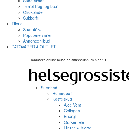
Sødemidler
Tørret frugt og bær
Chokolade
Sukkerfri
Tilbud
Spar 40%
Populære varer
Annonce tilbud
DATOVARER & OUTLET
Danmarks online helse og skønhedsbutik siden 1999
Sundhed
Homøopati
Kosttilskud
Aloe Vera
Collagen
Energi
Gurkemeje
Hjerne & hjerte