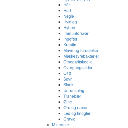
Hår
Hud
Negle
Hvidløg
Hyben
Immunforsvar
Ingefær
Kreatin
Mave og fordøjelse
Mælkesyrebakterier
Omega/fiskeolie
Overgangsalder
Q10
Søvn
Slank
Udrensning
Tranebær
Øjne
Øre og næse
Led og knogler
Gravid
Mineraler