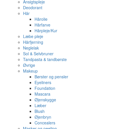
Ansigtspleje
Deodorant
Hår
Hårolie
Hårfarve
Hårpleje/Kur
Læbe pleje
Hårfjerning
Neglelak
Sol & Selvbruner
Tandpasta & tandbørste
Øvrige
Makeup
Børster og pensler
Eyeliners
Foundation
Mascara
Øjenskygge
Læber
Blush
Øjenbryn
Concealers
Masker og peeling