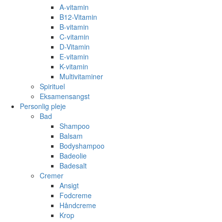
A-vitamin
B12-Vitamin
B-vitamin
C-vitamin
D-Vitamin
E-vitamin
K-vitamin
Multivitaminer
Spirituel
Eksamensangst
Personlig pleje
Bad
Shampoo
Balsam
Bodyshampoo
Badeolie
Badesalt
Cremer
Ansigt
Fodcreme
Håndcreme
Krop