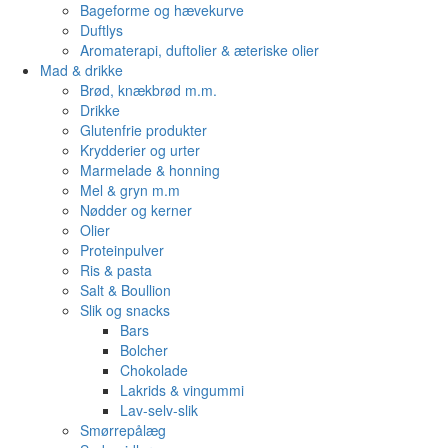
Bageforme og hævekurve
Duftlys
Aromaterapi, duftolier & æteriske olier
Mad & drikke
Brød, knækbrød m.m.
Drikke
Glutenfrie produkter
Krydderier og urter
Marmelade & honning
Mel & gryn m.m
Nødder og kerner
Olier
Proteinpulver
Ris & pasta
Salt & Boullion
Slik og snacks
Bars
Bolcher
Chokolade
Lakrids & vingummi
Lav-selv-slik
Smørrepålæg