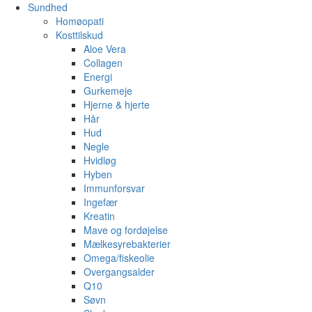
Sundhed
Homøopati
Kosttilskud
Aloe Vera
Collagen
Energi
Gurkemeje
Hjerne & hjerte
Hår
Hud
Negle
Hvidløg
Hyben
Immunforsvar
Ingefær
Kreatin
Mave og fordøjelse
Mælkesyrebakterier
Omega/fiskeolie
Overgangsalder
Q10
Søvn