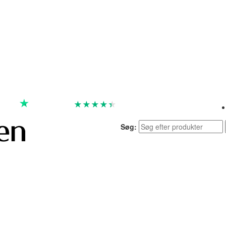
★
★
★
★
★
God
4.4 baseret på 7.260 anmeldelser
Søg: