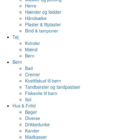
Herre
Hænder og fødder
Håndsæbe
Plaster & fitplaster
Bind & tamponer
Tøj
Kvinder
Mænd
Børn
Børn
Bad
Cremer
Kosttilskud til børn
Tandbørster og tandpastaer
Fiskeolie til børn
Sol
Hus & Fritid
Bøger
Diverse
Drikkedunke
Kander
Madkasser