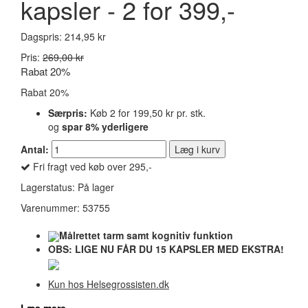
kapsler - 2 for 399,-
Dagspris:
214,95 kr
Pris:
269,00 kr
Rabat 20%
Rabat 20%
Særpris:
Køb 2 for
199,50 kr
pr. stk.
og
spar
8
% yderligere
Antal:
Læg i kurv
Fri fragt ved køb over 295,-
Lagerstatus:
På lager
Varenummer:
53755
Målrettet tarm samt kognitiv funktion
OBS: LIGE NU FÅR DU 15 KAPSLER MED EKSTRA!
Kun hos Helsegrossisten.dk
Læs mere