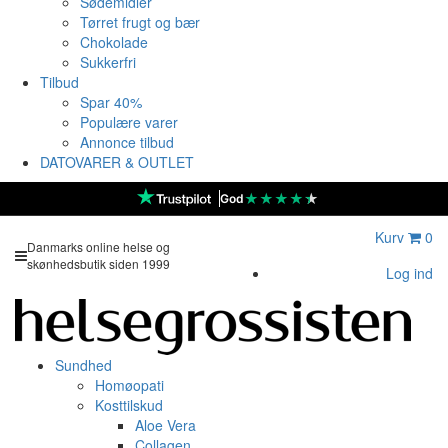
Sødemidler
Tørret frugt og bær
Chokolade
Sukkerfri
Tilbud
Spar 40%
Populære varer
Annonce tilbud
DATOVARER & OUTLET
★
★
★
★
★
God
Kurv
0
Danmarks online helse og
skønhedsbutik siden 1999
Log ind
Sundhed
Homøopati
Kosttilskud
Aloe Vera
Collagen