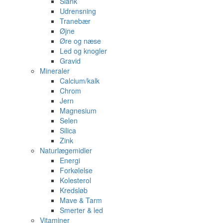
Slank
Udrensning
Tranebær
Øjne
Øre og næse
Led og knogler
Gravid
Mineraler
Calcium/kalk
Chrom
Jern
Magnesium
Selen
Silica
Zink
Naturlægemidler
Energi
Forkølelse
Kolesterol
Kredsløb
Mave & Tarm
Smerter & led
Vitaminer