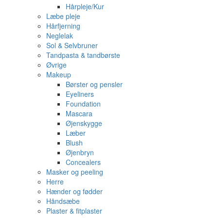
Hårpleje/Kur
Læbe pleje
Hårfjerning
Neglelak
Sol & Selvbruner
Tandpasta & tandbørste
Øvrige
Makeup
Børster og pensler
Eyeliners
Foundation
Mascara
Øjenskygge
Læber
Blush
Øjenbryn
Concealers
Masker og peeling
Herre
Hænder og fødder
Håndsæbe
Plaster & fitplaster