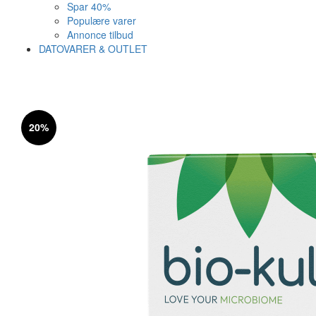
Spar 40%
Populære varer
Annonce tilbud
DATOVARER & OUTLET
Varen er nu i kurven ✔
Vi anbefaler dig disse
20%
SE KURV
LUK
25%