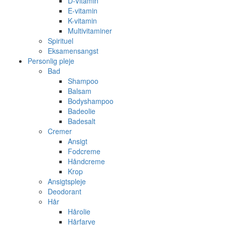
D-Vitamin
E-vitamin
K-vitamin
Multivitaminer
Spirituel
Eksamensangst
Personlig pleje
Bad
Shampoo
Balsam
Bodyshampoo
Badeolie
Badesalt
Cremer
Ansigt
Fodcreme
Håndcreme
Krop
Ansigtspleje
Deodorant
Hår
Hårolie
Hårfarve