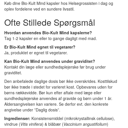
Køb dine Bio-Kult Mind kapsler hos Helsegrossisten i dag og
oplev fordelene ved en sundere livsstil.
Ofte Stillede Spørgsmål
Hvordan anvendes Bio-Kult Mind kapslerne?
Tag 1-2 kapsler en eller to gange dagligt med mad.
Er Bio-Kult Mind egnet til vegetarer?
Ja, produktet er egnet til vegetarer.
Kan Bio-Kult Mind anvendes under graviditet?
Kontakt din læge eller sundhedsplejerske før brug under
graviditet.
Den anbefalede daglige dosis bør ikke overskrides. Kosttilskud
bør ikke træde i stedet for varieret kost. Opbevares uden for
børns rækkevidde. Bør kun efter aftale med læge eller
sundhedsplejerske anvendes af gravide og børn under 1 år.
Aldersangivelsen kan variere. Se derfor evt. den konkrete
angivelse under ”Daglig dosis”.
Ingredienser:
Konsistensmiddel (mikrokrystallinsk cellulose),
vindrue (
Vitis vinifera
) & blåbær (
Vaccinium angustifolium
)