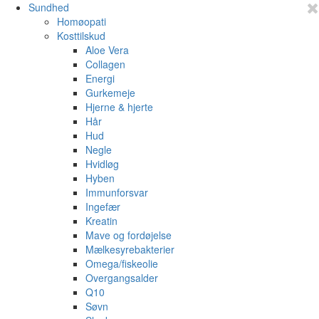
Sundhed
Homøopati
Kosttilskud
Aloe Vera
Collagen
Energi
Gurkemeje
Hjerne & hjerte
Hår
Hud
Negle
Hvidløg
Hyben
Immunforsvar
Ingefær
Kreatin
Mave og fordøjelse
Mælkesyrebakterier
Omega/fiskeolie
Overgangsalder
Q10
Søvn