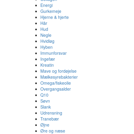
Energi
Gurkemeje
Hjerne & hjerte
Hår
Hud
Negle
Hvidløg
Hyben
Immunforsvar
Ingefær
Kreatin
Mave og fordøjelse
Mælkesyrebakterier
Omega/fiskeolie
Overgangsalder
Q10
Søvn
Slank
Udrensning
Tranebær
Øjne
Øre og næse