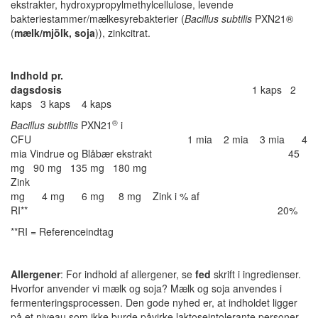
ekstrakter, hydroxypropylmethylcellulose, levende
bakteriestammer/mælkesyrebakterier (
Bacillus subtilis
PXN21®
(
mælk/mjölk, soja
)), zinkcitrat.
Indhold pr.
dagsdosis
1 kaps 2
kaps 3 kaps 4 kaps
®
Bacillus subtilis
PXN21
i
CFU 1 mia 2 mia 3 mia 4
mia Vindrue og Blåbær ekstrakt 45
mg 90 mg 135 mg 180 mg
Zink
mg 4 mg 6 mg 8 mg Zink i % af
RI** 20% 40% 6
**RI = Referenceindtag
Allergener
: For indhold af allergener, se
fed
skrift i ingredienser.
Hvorfor anvender vi mælk og soja? Mælk og soja anvendes i
fermenteringsprocessen. Den gode nyhed er, at indholdet ligger
på et niveau som ikke burde påvirke laktoseintolerante personer.