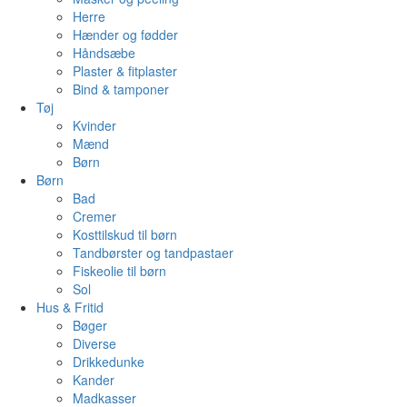
Herre
Hænder og fødder
Håndsæbe
Plaster & fitplaster
Bind & tamponer
Tøj
Kvinder
Mænd
Børn
Børn
Bad
Cremer
Kosttilskud til børn
Tandbørster og tandpastaer
Fiskeolie til børn
Sol
Hus & Fritid
Bøger
Diverse
Drikkedunke
Kander
Madkasser