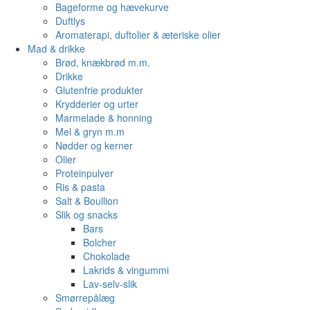
Bageforme og hævekurve
Duftlys
Aromaterapi, duftolier & æteriske olier
Mad & drikke
Brød, knækbrød m.m.
Drikke
Glutenfrie produkter
Krydderier og urter
Marmelade & honning
Mel & gryn m.m
Nødder og kerner
Olier
Proteinpulver
Ris & pasta
Salt & Boullion
Slik og snacks
Bars
Bolcher
Chokolade
Lakrids & vingummi
Lav-selv-slik
Smørrepålæg