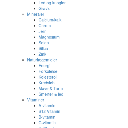
Led og knogler
Gravid
Mineraler
Calcium/kalk
Chrom
Jern
Magnesium
Selen
Silica
Zink
Naturlægemidler
Energi
Forkølelse
Kolesterol
Kredsløb
Mave & Tarm
Smerter & led
Vitaminer
A-vitamin
B12-Vitamin
B-vitamin
C-vitamin