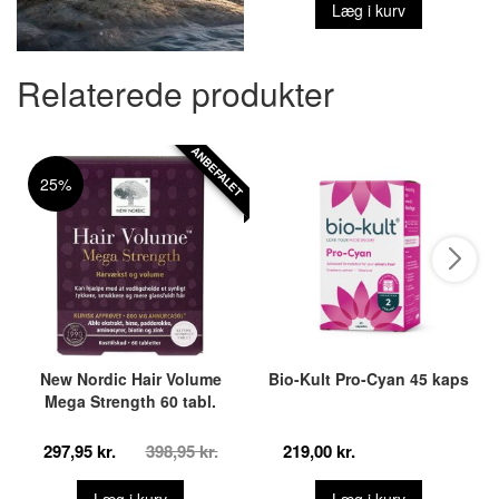
Læg i kurv
Relaterede produkter
ANBEFALET
25%
New Nordic Hair Volume
Bio-Kult Pro-Cyan 45 kaps
Mega Strength 60 tabl.
297,95 kr.
398,95 kr.
219,00 kr.
Læg i kurv
Læg i kurv