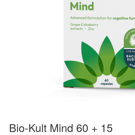
New Nordic Hair Volume Mega Strength 60 tabl.
297,95 kr.
398,95 kr.
Læg i kurv
Bio-Kult Mind 60 + 15