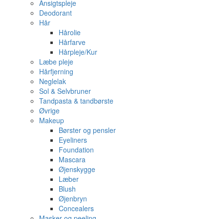
Ansigtspleje
Deodorant
Hår
Hårolie
Hårfarve
Hårpleje/Kur
Læbe pleje
Hårfjerning
Neglelak
Sol & Selvbruner
Tandpasta & tandbørste
Øvrige
Makeup
Børster og pensler
Eyeliners
Foundation
Mascara
Øjenskygge
Læber
Blush
Øjenbryn
Concealers
Masker og peeling