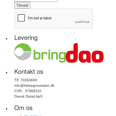
Tilmeld
Levering
Kontakt os
Tlf: 70263600
info@helsegrossisten.dk
CVR.: 37868310
Dansk Detail ApS
Om os