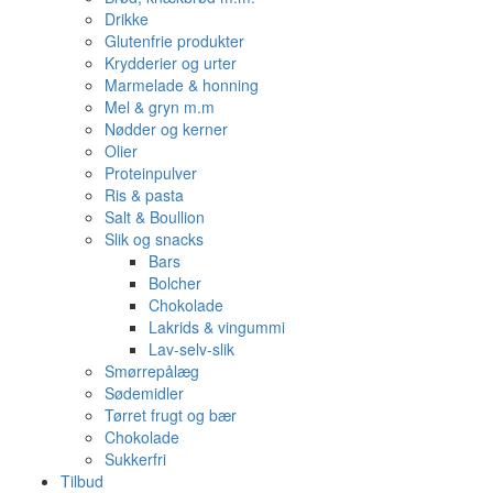
Drikke
Glutenfrie produkter
Krydderier og urter
Marmelade & honning
Mel & gryn m.m
Nødder og kerner
Olier
Proteinpulver
Ris & pasta
Salt & Boullion
Slik og snacks
Bars
Bolcher
Chokolade
Lakrids & vingummi
Lav-selv-slik
Smørrepålæg
Sødemidler
Tørret frugt og bær
Chokolade
Sukkerfri
Tilbud