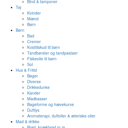
Bind & tamponer
Tøj
Kvinder
Mænd
Børn
Børn
Bad
Cremer
Kosttilskud til børn
Tandbørster og tandpastaer
Fiskeolie til børn
Sol
Hus & Fritid
Bøger
Diverse
Drikkedunke
Kander
Madkasser
Bageforme og hævekurve
Duftlys
Aromaterapi, duftolier & æteriske olier
Mad & drikke
Brød, knækbrød m.m.