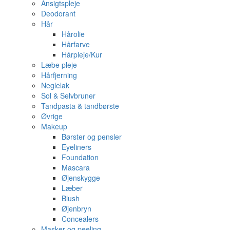
Ansigtspleje
Deodorant
Hår
Hårolie
Hårfarve
Hårpleje/Kur
Læbe pleje
Hårfjerning
Neglelak
Sol & Selvbruner
Tandpasta & tandbørste
Øvrige
Makeup
Børster og pensler
Eyeliners
Foundation
Mascara
Øjenskygge
Læber
Blush
Øjenbryn
Concealers
Masker og peeling