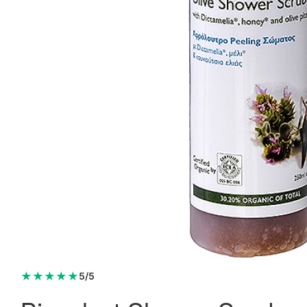
Allergica Thuja D6 • 50ml.
158,50 kr.
182,00 kr.
Læg i kurv
★
★
★
★
★
5/5