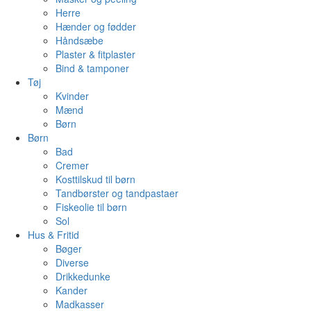
Herre
Hænder og fødder
Håndsæbe
Plaster & fitplaster
Bind & tamponer
Tøj
Kvinder
Mænd
Børn
Børn
Bad
Cremer
Kosttilskud til børn
Tandbørster og tandpastaer
Fiskeolie til børn
Sol
Hus & Fritid
Bøger
Diverse
Drikkedunke
Kander
Madkasser