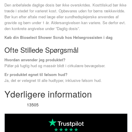
Den anbefalede daglige dosis bør ikke overskrides. Kosttilskud bør ikke
træde i stedet for varieret kost. Opbevares uden for børns rækkevidde.
Bør kun efter aftale med læge eller sundhedsplejerske anvendes af
gravide og børn under 1 år. Aldersangivelsen kan variere. Se derfor evt.
den konkrete angivelse under ”Daglig dosis”.
Køb din Bioselect Shower Scrub hos Helsegrossisten i dag
Ofte Stillede Spørgsmål
Hvordan anvender jeg produktet?
Påfør på fugtig hud og massér blidt i cirkulære bevægelser.
Er produktet egnet til følsom hud?
Ja, det er velegnet til alle hudtyper, inklusive følsom hud.
Yderligere information
13505
Varenummer
★
★
★
★
★