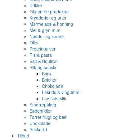
Drikke
Glutenfrie produkter
Krydderier og urter
Marmelade & honning
Mel & gryn m.m
Nødder og kerner
Olier
Proteinpulver
Ris & pasta
Salt & Boullion
Slik og snacks
Bars
Bolcher
Chokolade
Lakrids & vingummi
Lav-selv-slik
Smørrepålæg
Sødemidler
Tørret frugt og bær
Chokolade
Sukkerfri
Tilbud