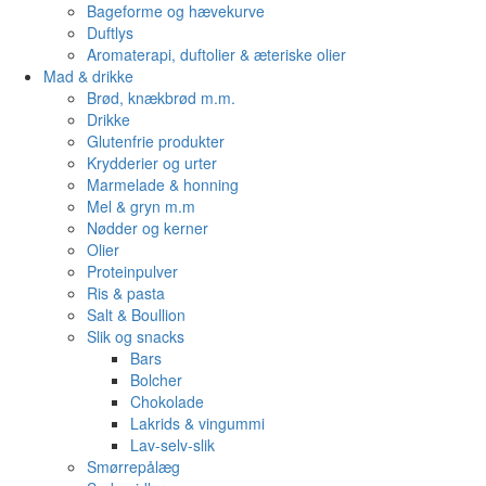
Bageforme og hævekurve
Duftlys
Aromaterapi, duftolier & æteriske olier
Mad & drikke
Brød, knækbrød m.m.
Drikke
Glutenfrie produkter
Krydderier og urter
Marmelade & honning
Mel & gryn m.m
Nødder og kerner
Olier
Proteinpulver
Ris & pasta
Salt & Boullion
Slik og snacks
Bars
Bolcher
Chokolade
Lakrids & vingummi
Lav-selv-slik
Smørrepålæg