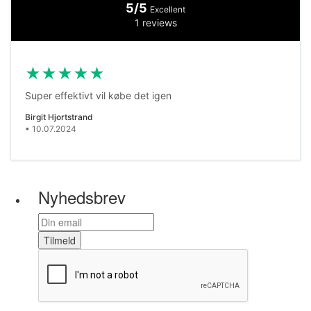
5/5
Excellent
1 reviews
★
★
★
★
★
Super effektivt vil købe det igen
Birgit Hjortstrand
• 10.07.2024
Nyhedsbrev
Tilmeld