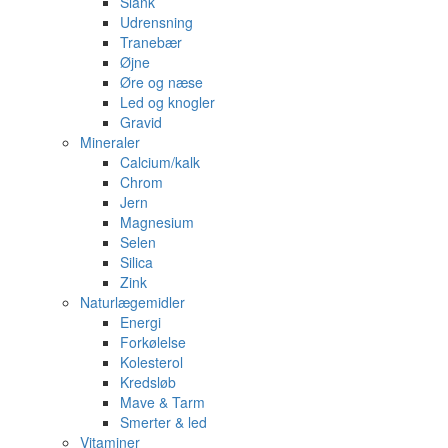
Slank
Udrensning
Tranebær
Øjne
Øre og næse
Led og knogler
Gravid
Mineraler
Calcium/kalk
Chrom
Jern
Magnesium
Selen
Silica
Zink
Naturlægemidler
Energi
Forkølelse
Kolesterol
Kredsløb
Mave & Tarm
Smerter & led
Vitaminer