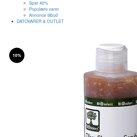
Spar 40%
Populære varer
Annonce tilbud
DATOVARER & OUTLET
Varen er nu i kurven ✔
Vi anbefaler dig disse
10%
SE KURV
LUK
13%