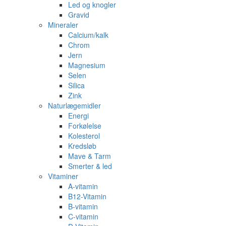
Led og knogler
Gravid
Mineraler
Calcium/kalk
Chrom
Jern
Magnesium
Selen
Silica
Zink
Naturlægemidler
Energi
Forkølelse
Kolesterol
Kredsløb
Mave & Tarm
Smerter & led
Vitaminer
A-vitamin
B12-Vitamin
B-vitamin
C-vitamin