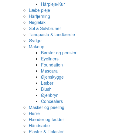
Hårpleje/Kur
Læbe pleje
Hårfjerning
Neglelak
Sol & Selvbruner
Tandpasta & tandbørste
Øvrige
Makeup
Børster og pensler
Eyeliners
Foundation
Mascara
Øjenskygge
Læber
Blush
Øjenbryn
Concealers
Masker og peeling
Herre
Hænder og fødder
Håndsæbe
Plaster & fitplaster