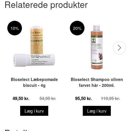
Relaterede produkter
10%
20%
Bioselect Læbepomade
Bioselect Shampoo oliven
biscuit • 4g
farvet hår • 200ml.
49,50 kr.
54,95 kr.
95,50 kr.
119,95 kr.
Læg i kurv
Læg i kurv