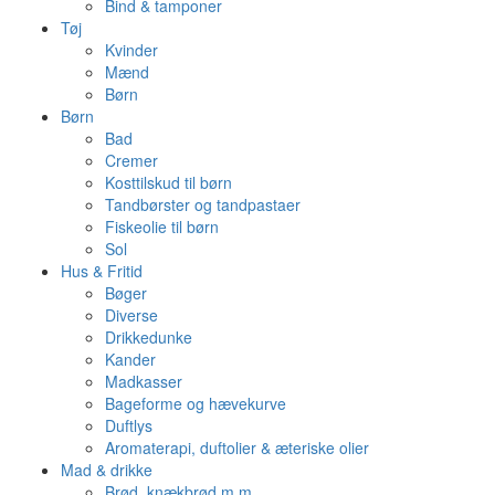
Bind & tamponer
Tøj
Kvinder
Mænd
Børn
Børn
Bad
Cremer
Kosttilskud til børn
Tandbørster og tandpastaer
Fiskeolie til børn
Sol
Hus & Fritid
Bøger
Diverse
Drikkedunke
Kander
Madkasser
Bageforme og hævekurve
Duftlys
Aromaterapi, duftolier & æteriske olier
Mad & drikke
Brød, knækbrød m.m.