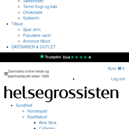
Sødemidler
Tørret frugt og bær
Chokolade
Sukkerfri
Tilbud
Spar 40%
Populære varer
Annonce tilbud
DATOVARER & OUTLET
★
★
★
★
★
God
Kurv
0
Danmarks online helse og
skønhedsbutik siden 1999
Log ind
Sundhed
Homøopati
Kosttilskud
Aloe Vera
Collagen