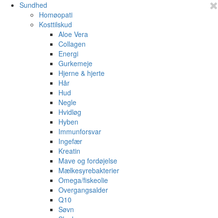
Sundhed
Homøopati
Kosttilskud
Aloe Vera
Collagen
Energi
Gurkemeje
Hjerne & hjerte
Hår
Hud
Negle
Hvidløg
Hyben
Immunforsvar
Ingefær
Kreatin
Mave og fordøjelse
Mælkesyrebakterier
Omega/fiskeolie
Overgangsalder
Q10
Søvn