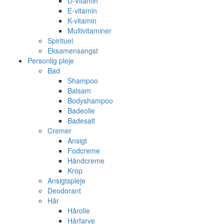
D-Vitamin
E-vitamin
K-vitamin
Multivitaminer
Spirituel
Eksamensangst
Personlig pleje
Bad
Shampoo
Balsam
Bodyshampoo
Badeolie
Badesalt
Cremer
Ansigt
Fodcreme
Håndcreme
Krop
Ansigtspleje
Deodorant
Hår
Hårolie
Hårfarve