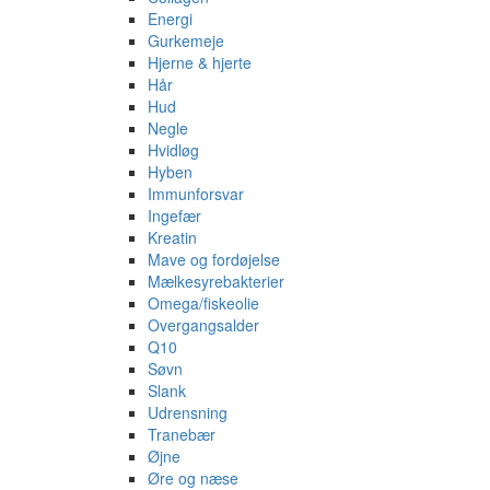
Energi
Gurkemeje
Hjerne & hjerte
Hår
Hud
Negle
Hvidløg
Hyben
Immunforsvar
Ingefær
Kreatin
Mave og fordøjelse
Mælkesyrebakterier
Omega/fiskeolie
Overgangsalder
Q10
Søvn
Slank
Udrensning
Tranebær
Øjne
Øre og næse