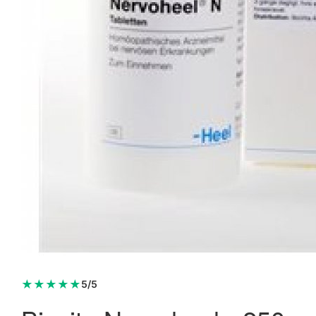
DFI D3-Vitamin 35 mcg 120 kap.
116,95 kr.
129,95 kr.
Læg i kurv
★
★
★
★
★
5/5