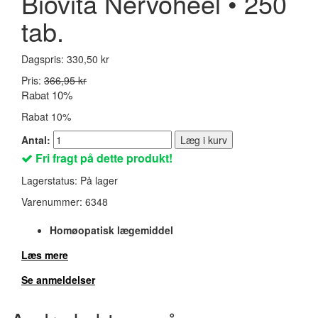
Biovita Nervoheel • 250
tab.
Dagspris:
330,50 kr
Pris:
366,95 kr
Rabat 10%
Rabat 10%
Antal:
Læg i kurv
Fri fragt på dette produkt!
Lagerstatus:
På lager
Varenummer:
6348
Homøopatisk lægemiddel
Læs mere
Se anmeldelser