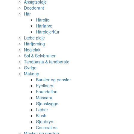
Ansigtspleje
Deodorant
Hår
Hårolie
Hårfarve
Hårpleje/Kur
Læbe pleje
Hårfjerning
Neglelak
Sol & Selvbruner
Tandpasta & tandbørste
Øvrige
Makeup
Børster og pensler
Eyeliners
Foundation
Mascara
Øjenskygge
Læber
Blush
Øjenbryn
Concealers
Masker og peeling