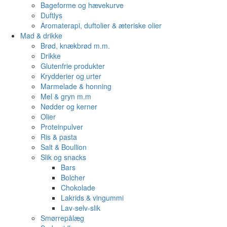
Bageforme og hævekurve
Duftlys
Aromaterapi, duftolier & æteriske olier
Mad & drikke
Brød, knækbrød m.m.
Drikke
Glutenfrie produkter
Krydderier og urter
Marmelade & honning
Mel & gryn m.m
Nødder og kerner
Olier
Proteinpulver
Ris & pasta
Salt & Boullion
Slik og snacks
Bars
Bolcher
Chokolade
Lakrids & vingummi
Lav-selv-slik
Smørrepålæg