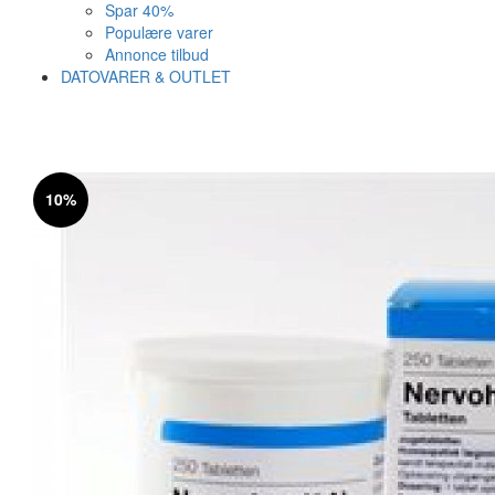
Spar 40%
Populære varer
Annonce tilbud
DATOVARER & OUTLET
Varen er nu i kurven ✔
Vi anbefaler dig disse
10%
SE KURV
LUK
10%