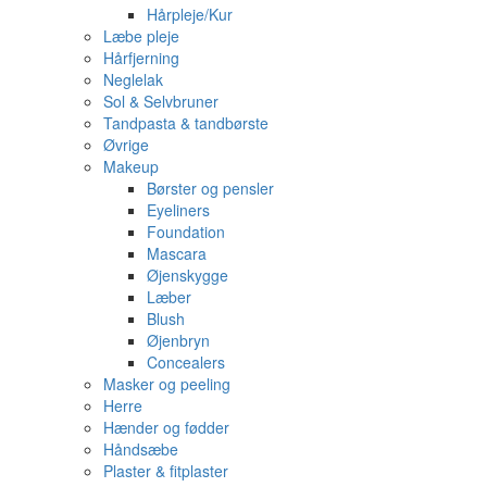
Hårpleje/Kur
Læbe pleje
Hårfjerning
Neglelak
Sol & Selvbruner
Tandpasta & tandbørste
Øvrige
Makeup
Børster og pensler
Eyeliners
Foundation
Mascara
Øjenskygge
Læber
Blush
Øjenbryn
Concealers
Masker og peeling
Herre
Hænder og fødder
Håndsæbe
Plaster & fitplaster