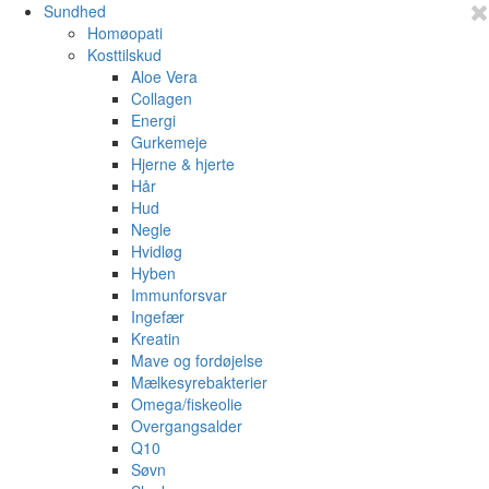
Sundhed
Homøopati
Kosttilskud
Aloe Vera
Collagen
Energi
Gurkemeje
Hjerne & hjerte
Hår
Hud
Negle
Hvidløg
Hyben
Immunforsvar
Ingefær
Kreatin
Mave og fordøjelse
Mælkesyrebakterier
Omega/fiskeolie
Overgangsalder
Q10
Søvn