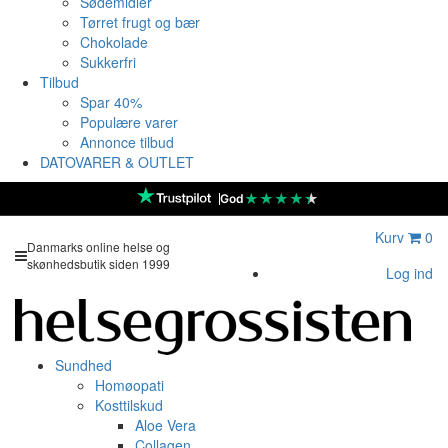
Sødemidler
Tørret frugt og bær
Chokolade
Sukkerfri
Tilbud
Spar 40%
Populære varer
Annonce tilbud
DATOVARER & OUTLET
★
★
★
★
★
God
Kurv
0
Danmarks online helse og
skønhedsbutik siden 1999
Log ind
Sundhed
Homøopati
Kosttilskud
Aloe Vera
Collagen