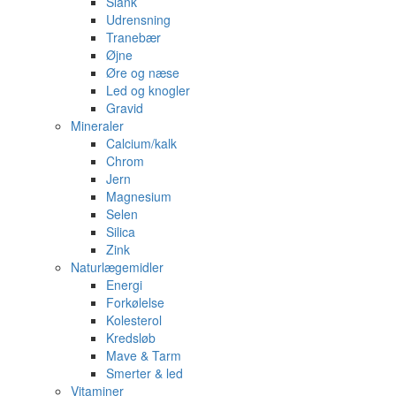
Slank
Udrensning
Tranebær
Øjne
Øre og næse
Led og knogler
Gravid
Mineraler
Calcium/kalk
Chrom
Jern
Magnesium
Selen
Silica
Zink
Naturlægemidler
Energi
Forkølelse
Kolesterol
Kredsløb
Mave & Tarm
Smerter & led
Vitaminer