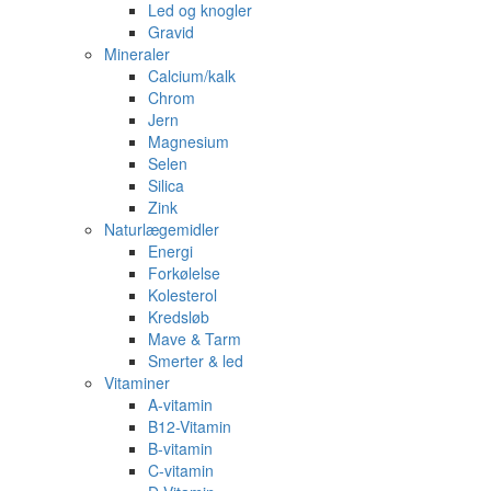
Led og knogler
Gravid
Mineraler
Calcium/kalk
Chrom
Jern
Magnesium
Selen
Silica
Zink
Naturlægemidler
Energi
Forkølelse
Kolesterol
Kredsløb
Mave & Tarm
Smerter & led
Vitaminer
A-vitamin
B12-Vitamin
B-vitamin
C-vitamin