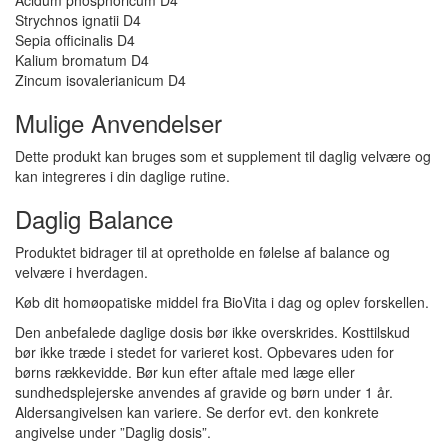
Acidum phosphoricum D4
Strychnos ignatii D4
Sepia officinalis D4
Kalium bromatum D4
Zincum isovalerianicum D4
Mulige Anvendelser
Dette produkt kan bruges som et supplement til daglig velvære og
kan integreres i din daglige rutine.
Daglig Balance
Produktet bidrager til at opretholde en følelse af balance og
velvære i hverdagen.
Køb dit homøopatiske middel fra BioVita i dag og oplev forskellen.
Den anbefalede daglige dosis bør ikke overskrides. Kosttilskud
bør ikke træde i stedet for varieret kost. Opbevares uden for
børns rækkevidde. Bør kun efter aftale med læge eller
sundhedsplejerske anvendes af gravide og børn under 1 år.
Aldersangivelsen kan variere. Se derfor evt. den konkrete
angivelse under ”Daglig dosis”.