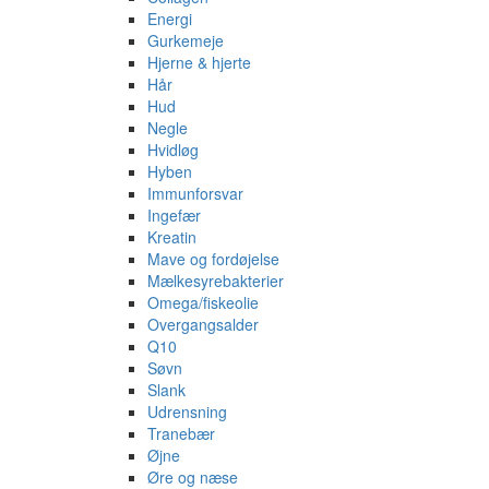
Energi
Gurkemeje
Hjerne & hjerte
Hår
Hud
Negle
Hvidløg
Hyben
Immunforsvar
Ingefær
Kreatin
Mave og fordøjelse
Mælkesyrebakterier
Omega/fiskeolie
Overgangsalder
Q10
Søvn
Slank
Udrensning
Tranebær
Øjne
Øre og næse