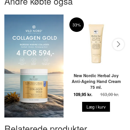
Andre købte også
33%
New Nordic Herbal Joy
Anti-Ageing Hand Cream
75 ml.
109,95 kr.
163,00 kr.
Læg i kurv
Relaterede produkter