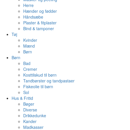
Herre
Hænder og fødder
Håndsæbe
Plaster & fitplaster
Bind & tamponer
Tøj
Kvinder
Mænd
Børn
Børn
Bad
Cremer
Kosttilskud til børn
Tandbørster og tandpastaer
Fiskeolie til børn
Sol
Hus & Fritid
Bøger
Diverse
Drikkedunke
Kander
Madkasser