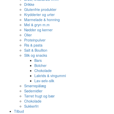
Drikke
Glutenfrie produkter
Krydderier og urter
Marmelade & honning
Mel & gryn m.m
Nødder og kerner
Olier
Proteinpulver
Ris & pasta
Salt & Boullion
Slik og snacks
Bars
Bolcher
Chokolade
Lakrids & vingummi
Lav-selv-slik
Smørrepålæg
Sødemidler
Tørret frugt og bær
Chokolade
Sukkerfri
Tilbud