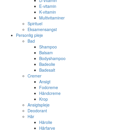
D-Vitamin
E-vitamin
K-vitamin
Multivitaminer
Spirituel
Eksamensangst
Personlig pleje
Bad
Shampoo
Balsam
Bodyshampoo
Badeolie
Badesalt
Cremer
Ansigt
Fodcreme
Håndcreme
Krop
Ansigtspleje
Deodorant
Hår
Hårolie
Hårfarve