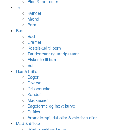
Bind & tamponer
Tøj
Kvinder
Mænd
Børn
Børn
Bad
Cremer
Kosttilskud til børn
Tandbørster og tandpastaer
Fiskeolie til børn
Sol
Hus & Fritid
Bøger
Diverse
Drikkedunke
Kander
Madkasser
Bageforme og hævekurve
Duftlys
Aromaterapi, duftolier & æteriske olier
Mad & drikke
Brød, knækbrød m.m.