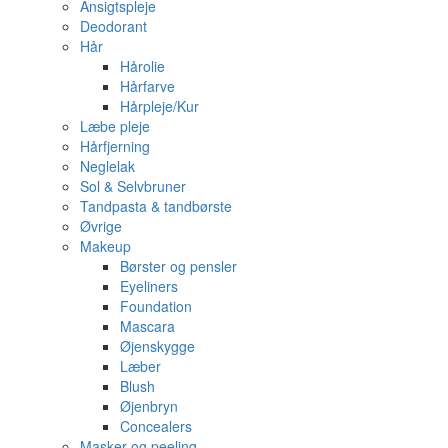
Ansigtspleje
Deodorant
Hår
Hårolie
Hårfarve
Hårpleje/Kur
Læbe pleje
Hårfjerning
Neglelak
Sol & Selvbruner
Tandpasta & tandbørste
Øvrige
Makeup
Børster og pensler
Eyeliners
Foundation
Mascara
Øjenskygge
Læber
Blush
Øjenbryn
Concealers
Masker og peeling