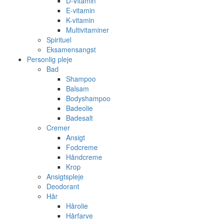
D-Vitamin
E-vitamin
K-vitamin
Multivitaminer
Spirituel
Eksamensangst
Personlig pleje
Bad
Shampoo
Balsam
Bodyshampoo
Badeolie
Badesalt
Cremer
Ansigt
Fodcreme
Håndcreme
Krop
Ansigtspleje
Deodorant
Hår
Hårolie
Hårfarve