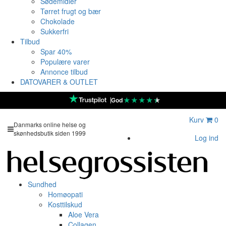
Sødemidler
Tørret frugt og bær
Chokolade
Sukkerfri
Tilbud
Spar 40%
Populære varer
Annonce tilbud
DATOVARER & OUTLET
★
★
★
★
★
God
Kurv
0
Danmarks online helse og
skønhedsbutik siden 1999
Log ind
Sundhed
Homøopati
Kosttilskud
Aloe Vera
Collagen