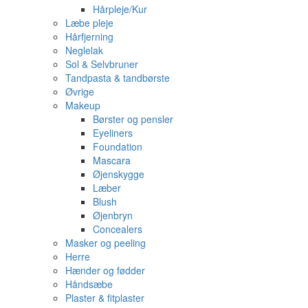
Hårpleje/Kur
Læbe pleje
Hårfjerning
Neglelak
Sol & Selvbruner
Tandpasta & tandbørste
Øvrige
Makeup
Børster og pensler
Eyeliners
Foundation
Mascara
Øjenskygge
Læber
Blush
Øjenbryn
Concealers
Masker og peeling
Herre
Hænder og fødder
Håndsæbe
Plaster & fitplaster