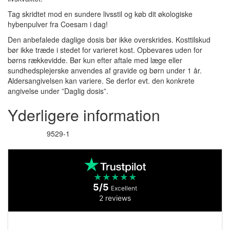
Tag skridtet mod en sundere livsstil og køb dit økologiske
hybenpulver fra Coesam i dag!
Den anbefalede daglige dosis bør ikke overskrides. Kosttilskud
bør ikke træde i stedet for varieret kost. Opbevares uden for
børns rækkevidde. Bør kun efter aftale med læge eller
sundhedsplejerske anvendes af gravide og børn under 1 år.
Aldersangivelsen kan variere. Se derfor evt. den konkrete
angivelse under ”Daglig dosis”.
Yderligere information
9529-1
Varenummer
★
★
★
★
★
5/5
Excellent
2 reviews