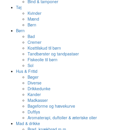
Bind & tamponer
Tøj
Kvinder
Mænd
Børn
Børn
Bad
Cremer
Kosttilskud til børn
Tandbørster og tandpastaer
Fiskeolie til børn
Sol
Hus & Fritid
Bøger
Diverse
Drikkedunke
Kander
Madkasser
Bageforme og hævekurve
Duftlys
Aromaterapi, duftolier & æteriske olier
Mad & drikke
Brød, knækbrød m.m.