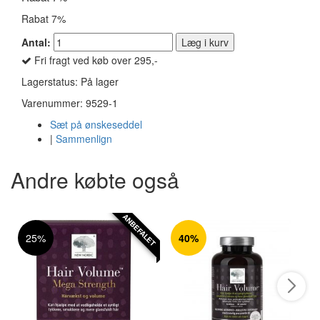
Rabat 7%
Antal:
Læg i kurv
Fri fragt ved køb over 295,-
Lagerstatus:
På lager
Varenummer:
9529-1
Sæt på ønskeseddel
|
Sammenlign
Andre købte også
ANBEFALET
25%
40%