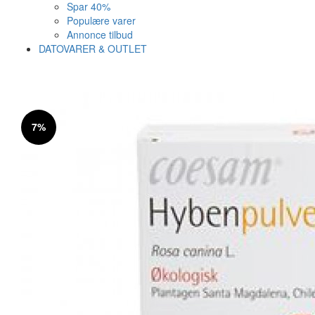
Spar 40%
Populære varer
Annonce tilbud
DATOVARER & OUTLET
Varen er nu i kurven ✔
Vi anbefaler dig disse
7%
SE KURV
LUK