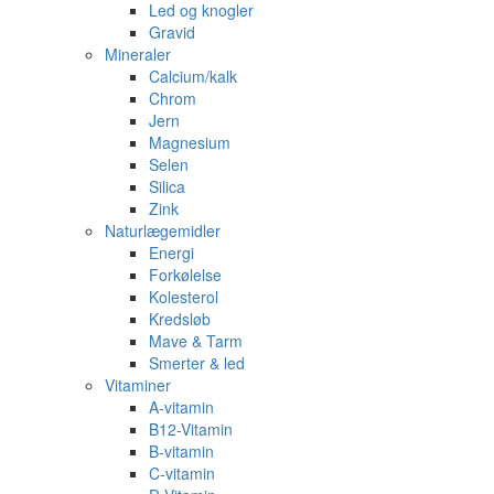
Led og knogler
Gravid
Mineraler
Calcium/kalk
Chrom
Jern
Magnesium
Selen
Silica
Zink
Naturlægemidler
Energi
Forkølelse
Kolesterol
Kredsløb
Mave & Tarm
Smerter & led
Vitaminer
A-vitamin
B12-Vitamin
B-vitamin
C-vitamin