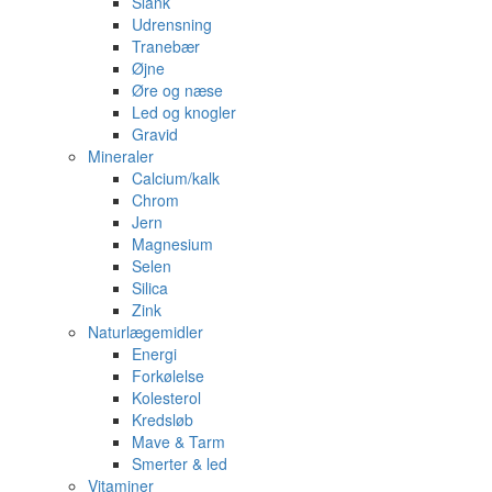
Slank
Udrensning
Tranebær
Øjne
Øre og næse
Led og knogler
Gravid
Mineraler
Calcium/kalk
Chrom
Jern
Magnesium
Selen
Silica
Zink
Naturlægemidler
Energi
Forkølelse
Kolesterol
Kredsløb
Mave & Tarm
Smerter & led
Vitaminer