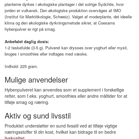
planterne dyrkes i økologiske plantager i det solrige Sydchile, hvor
jorden er vulkansk. Den økologiske produktion overvåges af IMO
(Institut für Marktökologie, Schweiz). Valget af moderplante, det ideelle
klima og den økologiske dyrkningsmetode sikrer, at Coesams
hybenpulver er rigt på smag.
Anbefalet daglig dosis:
1-2 teskefulde (3-5 g). Pulveret kan drysses over yoghurt eller mysli,
bruges i smoothies eller indtages med væske.
Indhold: 225 gram.
Mulige anvendelser
Hybenpulveret kan anvendes som et supplement i forskellige
retter, som f.eks. yoghurt, smoothies eller andre måltider for at
tilføje smag og næring.
Aktiv og sund livsstil
Produktet understøtter en sund livsstil ved at tilføje vigtige
næringsstoffer til din kost, hvilket kan bidrage til en bedre
livskvalitet.