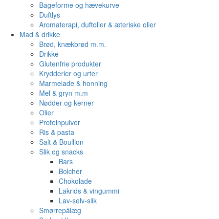
Bageforme og hævekurve
Duftlys
Aromaterapi, duftolier & æteriske olier
Mad & drikke
Brød, knækbrød m.m.
Drikke
Glutenfrie produkter
Krydderier og urter
Marmelade & honning
Mel & gryn m.m
Nødder og kerner
Olier
Proteinpulver
Ris & pasta
Salt & Boullion
Slik og snacks
Bars
Bolcher
Chokolade
Lakrids & vingummi
Lav-selv-slik
Smørrepålæg