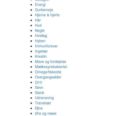
Energi
Gurkemeje
Hjerne & hjerte
Hår
Hud
Negle
Hvidløg
Hyben
Immunforsvar
Ingefær
Kreatin
Mave og fordøjelse
Mælkesyrebakterier
Omega/fiskeolie
Overgangsalder
Q10
Søvn
Slank
Udrensning
Tranebær
Øjne
Øre og næse