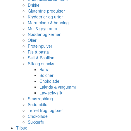
Drikke
Glutenfrie produkter
Krydderier og urter
Marmelade & honning
Mel & gryn m.m
Nødder og kerner
Olier
Proteinpulver
Ris & pasta
Salt & Boullion
Slik og snacks
Bars
Bolcher
Chokolade
Lakrids & vingummi
Lav-selv-slik
Smørrepålæg
Sødemidler
Tørret frugt og bær
Chokolade
Sukkerfri
Tilbud