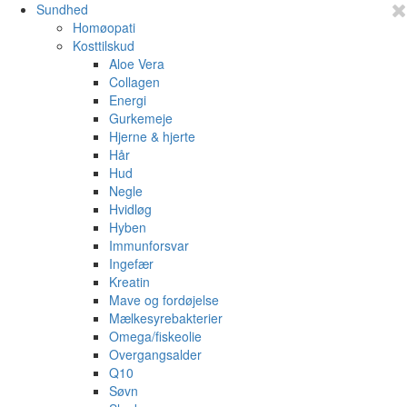
Sundhed
Homøopati
Kosttilskud
Aloe Vera
Collagen
Energi
Gurkemeje
Hjerne & hjerte
Hår
Hud
Negle
Hvidløg
Hyben
Immunforsvar
Ingefær
Kreatin
Mave og fordøjelse
Mælkesyrebakterier
Omega/fiskeolie
Overgangsalder
Q10
Søvn