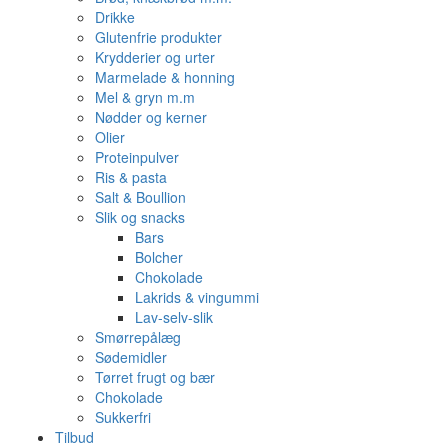
Drikke
Glutenfrie produkter
Krydderier og urter
Marmelade & honning
Mel & gryn m.m
Nødder og kerner
Olier
Proteinpulver
Ris & pasta
Salt & Boullion
Slik og snacks
Bars
Bolcher
Chokolade
Lakrids & vingummi
Lav-selv-slik
Smørrepålæg
Sødemidler
Tørret frugt og bær
Chokolade
Sukkerfri
Tilbud