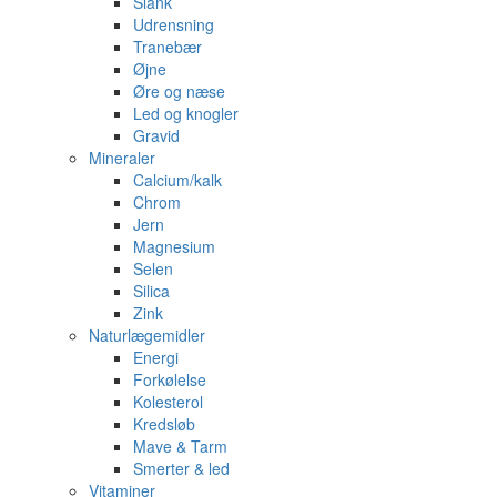
Slank
Udrensning
Tranebær
Øjne
Øre og næse
Led og knogler
Gravid
Mineraler
Calcium/kalk
Chrom
Jern
Magnesium
Selen
Silica
Zink
Naturlægemidler
Energi
Forkølelse
Kolesterol
Kredsløb
Mave & Tarm
Smerter & led
Vitaminer