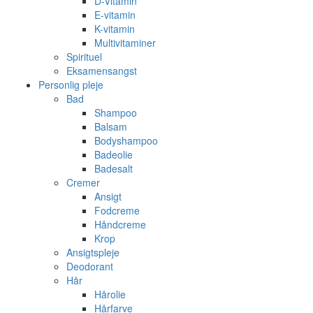
D-Vitamin
E-vitamin
K-vitamin
Multivitaminer
Spirituel
Eksamensangst
Personlig pleje
Bad
Shampoo
Balsam
Bodyshampoo
Badeolie
Badesalt
Cremer
Ansigt
Fodcreme
Håndcreme
Krop
Ansigtspleje
Deodorant
Hår
Hårolie
Hårfarve