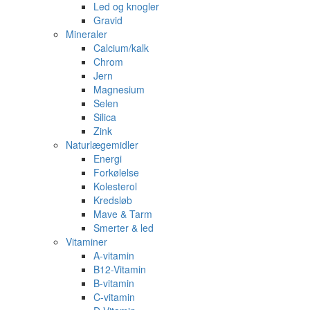
Led og knogler
Gravid
Mineraler
Calcium/kalk
Chrom
Jern
Magnesium
Selen
Silica
Zink
Naturlægemidler
Energi
Forkølelse
Kolesterol
Kredsløb
Mave & Tarm
Smerter & led
Vitaminer
A-vitamin
B12-Vitamin
B-vitamin
C-vitamin