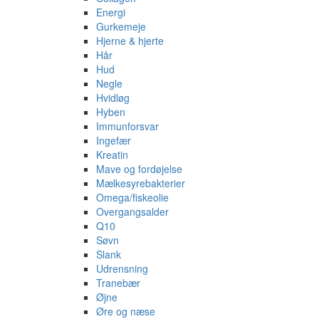
Energi
Gurkemeje
Hjerne & hjerte
Hår
Hud
Negle
Hvidløg
Hyben
Immunforsvar
Ingefær
Kreatin
Mave og fordøjelse
Mælkesyrebakterier
Omega/fiskeolie
Overgangsalder
Q10
Søvn
Slank
Udrensning
Tranebær
Øjne
Øre og næse