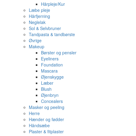
Hårpleje/Kur
Læbe pleje
Hårfjerning
Neglelak
Sol & Selvbruner
Tandpasta & tandbørste
Øvrige
Makeup
Børster og pensler
Eyeliners
Foundation
Mascara
Øjenskygge
Læber
Blush
Øjenbryn
Concealers
Masker og peeling
Herre
Hænder og fødder
Håndsæbe
Plaster & fitplaster