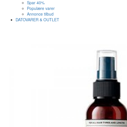
Spar 40%
Populære varer
Annonce tilbud
DATOVARER & OUTLET
Varen er nu i kurven ✔
Vi anbefaler dig disse
SE KURV
LUK