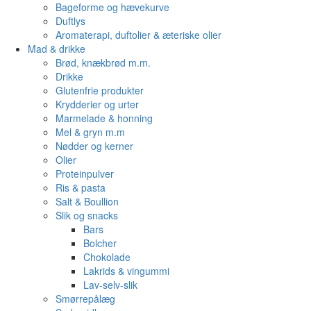
Bageforme og hævekurve
Duftlys
Aromaterapi, duftolier & æteriske olier
Mad & drikke
Brød, knækbrød m.m.
Drikke
Glutenfrie produkter
Krydderier og urter
Marmelade & honning
Mel & gryn m.m
Nødder og kerner
Olier
Proteinpulver
Ris & pasta
Salt & Boullion
Slik og snacks
Bars
Bolcher
Chokolade
Lakrids & vingummi
Lav-selv-slik
Smørrepålæg