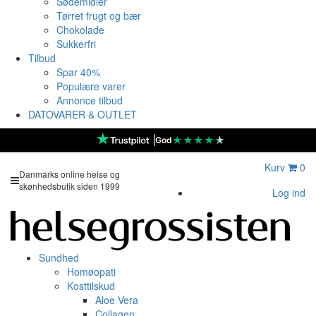
Sødemidler
Tørret frugt og bær
Chokolade
Sukkerfri
Tilbud
Spar 40%
Populære varer
Annonce tilbud
DATOVARER & OUTLET
★
★
★
★
★
God
Kurv
0
Danmarks online helse og
skønhedsbutik siden 1999
Log ind
Sundhed
Homøopati
Kosttilskud
Aloe Vera
Collagen