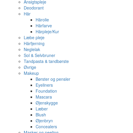
Ansigtspleje
Deodorant
Hår
Hårolie
Hårfarve
Hårpleje/Kur
Læbe pleje
Hårfjerning
Neglelak
Sol & Selvbruner
Tandpasta & tandbørste
Øvrige
Makeup
Børster og pensler
Eyeliners
Foundation
Mascara
Øjenskygge
Læber
Blush
Øjenbryn
Concealers
Masker og peeling