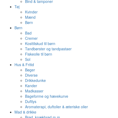
Bind & tamponer
Tøj
Kvinder
Mænd
Børn
Børn
Bad
Cremer
Kosttilskud til børn
Tandbørster og tandpastaer
Fiskeolie til børn
Sol
Hus & Fritid
Bøger
Diverse
Drikkedunke
Kander
Madkasser
Bageforme og hævekurve
Duftlys
Aromaterapi, duftolier & æteriske olier
Mad & drikke
Brød, knækbrød m.m.