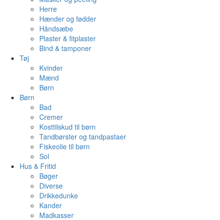
Herre
Hænder og fødder
Håndsæbe
Plaster & fitplaster
Bind & tamponer
Tøj
Kvinder
Mænd
Børn
Børn
Bad
Cremer
Kosttilskud til børn
Tandbørster og tandpastaer
Fiskeolie til børn
Sol
Hus & Fritid
Bøger
Diverse
Drikkedunke
Kander
Madkasser