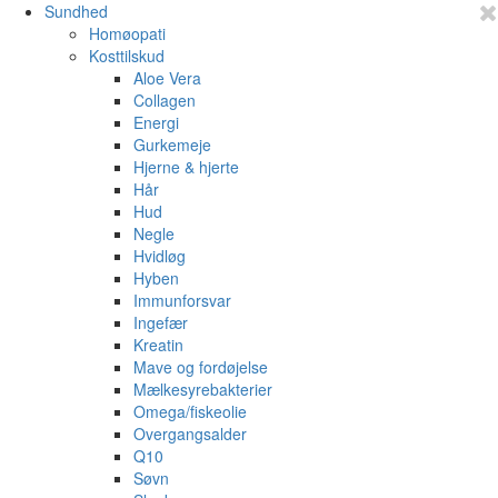
Sundhed
Homøopati
Kosttilskud
Aloe Vera
Collagen
Energi
Gurkemeje
Hjerne & hjerte
Hår
Hud
Negle
Hvidløg
Hyben
Immunforsvar
Ingefær
Kreatin
Mave og fordøjelse
Mælkesyrebakterier
Omega/fiskeolie
Overgangsalder
Q10
Søvn