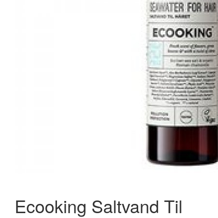
Rømer Lavendel Shampoo • 1 L
98,00 kr.
Læg i kurv
Ecooking Saltvand Til