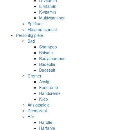
D-Vitamin
E-vitamin
K-vitamin
Multivitaminer
Spirituel
Eksamensangst
Personlig pleje
Bad
Shampoo
Balsam
Bodyshampoo
Badeolie
Badesalt
Cremer
Ansigt
Fodcreme
Håndcreme
Krop
Ansigtspleje
Deodorant
Hår
Hårolie
Hårfarve