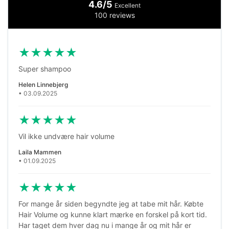
4.6/5
Excellent
100 reviews
★
★
★
★
★
Super shampoo
Helen Linnebjerg
• 03.09.2025
★
★
★
★
★
Vil ikke undvære hair volume
Laila Mammen
• 01.09.2025
★
★
★
★
★
For mange år siden begyndte jeg at tabe mit hår. Købte
Hair Volume og kunne klart mærke en forskel på kort tid.
Har taget dem hver dag nu i mange år og mit hår er