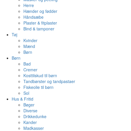
Herre
Hænder og fødder
Håndsæbe
Plaster & fitplaster
Bind & tamponer
Tøj
Kvinder
Mænd
Børn
Børn
Bad
Cremer
Kosttilskud til børn
Tandbørster og tandpastaer
Fiskeolie til børn
Sol
Hus & Fritid
Bøger
Diverse
Drikkedunke
Kander
Madkasser