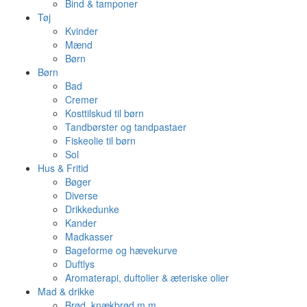
Bind & tamponer
Tøj
Kvinder
Mænd
Børn
Børn
Bad
Cremer
Kosttilskud til børn
Tandbørster og tandpastaer
Fiskeolie til børn
Sol
Hus & Fritid
Bøger
Diverse
Drikkedunke
Kander
Madkasser
Bageforme og hævekurve
Duftlys
Aromaterapi, duftolier & æteriske olier
Mad & drikke
Brød, knækbrød m.m.