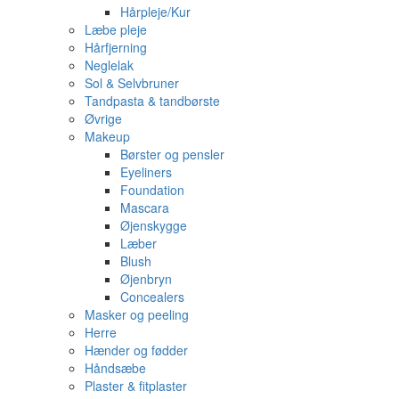
Hårpleje/Kur
Læbe pleje
Hårfjerning
Neglelak
Sol & Selvbruner
Tandpasta & tandbørste
Øvrige
Makeup
Børster og pensler
Eyeliners
Foundation
Mascara
Øjenskygge
Læber
Blush
Øjenbryn
Concealers
Masker og peeling
Herre
Hænder og fødder
Håndsæbe
Plaster & fitplaster