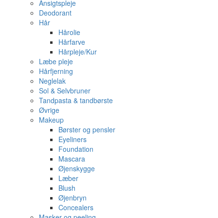
Ansigtspleje
Deodorant
Hår
Hårolie
Hårfarve
Hårpleje/Kur
Læbe pleje
Hårfjerning
Neglelak
Sol & Selvbruner
Tandpasta & tandbørste
Øvrige
Makeup
Børster og pensler
Eyeliners
Foundation
Mascara
Øjenskygge
Læber
Blush
Øjenbryn
Concealers
Masker og peeling