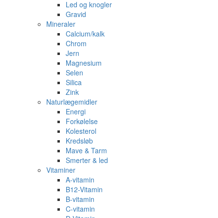
Led og knogler
Gravid
Mineraler
Calcium/kalk
Chrom
Jern
Magnesium
Selen
Silica
Zink
Naturlægemidler
Energi
Forkølelse
Kolesterol
Kredsløb
Mave & Tarm
Smerter & led
Vitaminer
A-vitamin
B12-Vitamin
B-vitamin
C-vitamin