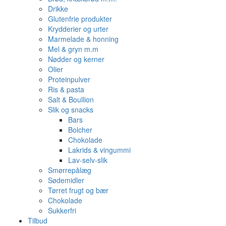
Drikke
Glutenfrie produkter
Krydderier og urter
Marmelade & honning
Mel & gryn m.m
Nødder og kerner
Olier
Proteinpulver
Ris & pasta
Salt & Boullion
Slik og snacks
Bars
Bolcher
Chokolade
Lakrids & vingummi
Lav-selv-slik
Smørrepålæg
Sødemidler
Tørret frugt og bær
Chokolade
Sukkerfri
Tilbud