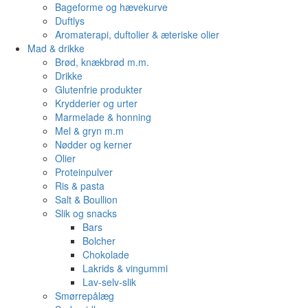
Bageforme og hævekurve
Duftlys
Aromaterapi, duftolier & æteriske olier
Mad & drikke
Brød, knækbrød m.m.
Drikke
Glutenfrie produkter
Krydderier og urter
Marmelade & honning
Mel & gryn m.m
Nødder og kerner
Olier
Proteinpulver
Ris & pasta
Salt & Boullion
Slik og snacks
Bars
Bolcher
Chokolade
Lakrids & vingummi
Lav-selv-slik
Smørrepålæg