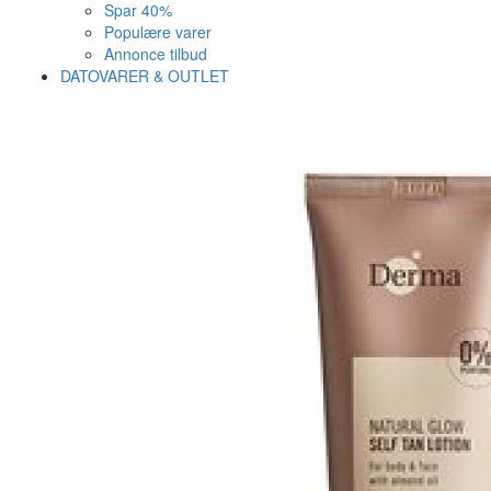
Spar 40%
Populære varer
Annonce tilbud
DATOVARER & OUTLET
Varen er nu i kurven ✔
Vi anbefaler dig disse
SE KURV
LUK