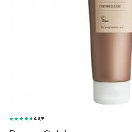
★
★
★
★
★
4.6/5