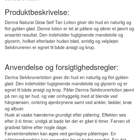
Produktbeskrivelse:
Derma Natural Glow Self Tan Lotion giver din hud en naturlig og
flot gylden glød. Denne lotion er let at påføre og sikrer et jævnt og
ensartet resultat. Den indeholder fugtgivende mandelolie og
glycerin, hvilket efterlader huden blød, smidig og velplejet.
Selvbruneren er egnet til både ansigt og krop.
Anvendelse og forsigtighedsregler:
Derma Selvbrunerlotion giver din hud en naturlig og flot gylden
glød. Den indeholder fugtgivende mandelolie og glycerin og er
egnet til både ansigt og krop. Påfør Derma Selvbrunerlotion jævnt
på ren og tør hud, og vær omhyggelig med at blende ved
hårgrænsen, omkring øjenbrynene samt ved ankler, fødder, knæ
og albuer.
Husk at vaske hænderne grundigt efter påføring. Effekten ses
efter 2-6 timer, undgå at bade før der er gået 6 timer. Farven vil
gradvist falme efter nogle dage.
Farveintensiteten kan øges ved gentagne påføringer. En
påføringshandske kan anvendes for et bedre resultat. For det