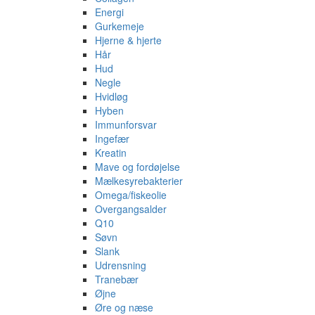
Energi
Gurkemeje
Hjerne & hjerte
Hår
Hud
Negle
Hvidløg
Hyben
Immunforsvar
Ingefær
Kreatin
Mave og fordøjelse
Mælkesyrebakterier
Omega/fiskeolie
Overgangsalder
Q10
Søvn
Slank
Udrensning
Tranebær
Øjne
Øre og næse