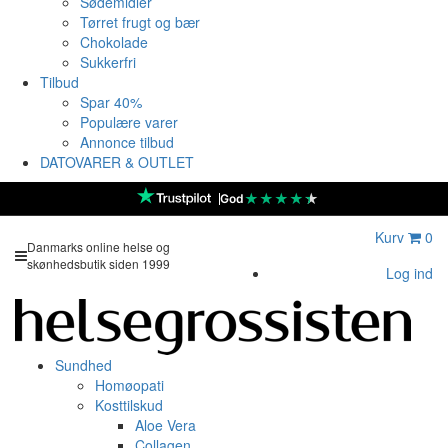
Sødemidler
Tørret frugt og bær
Chokolade
Sukkerfri
Tilbud
Spar 40%
Populære varer
Annonce tilbud
DATOVARER & OUTLET
★
★
★
★
★
God
Kurv
0
Danmarks online helse og
skønhedsbutik siden 1999
Log ind
Sundhed
Homøopati
Kosttilskud
Aloe Vera
Collagen