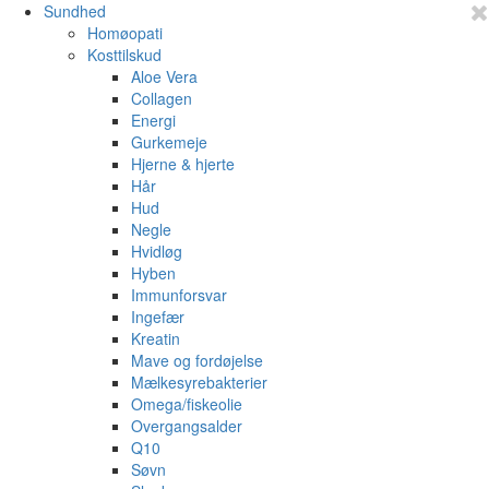
Sundhed
Homøopati
Kosttilskud
Aloe Vera
Collagen
Energi
Gurkemeje
Hjerne & hjerte
Hår
Hud
Negle
Hvidløg
Hyben
Immunforsvar
Ingefær
Kreatin
Mave og fordøjelse
Mælkesyrebakterier
Omega/fiskeolie
Overgangsalder
Q10
Søvn