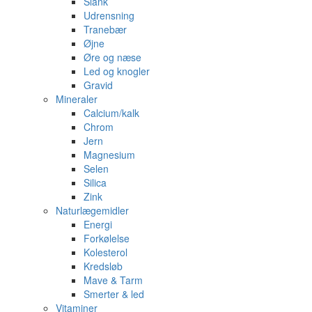
Slank
Udrensning
Tranebær
Øjne
Øre og næse
Led og knogler
Gravid
Mineraler
Calcium/kalk
Chrom
Jern
Magnesium
Selen
Silica
Zink
Naturlægemidler
Energi
Forkølelse
Kolesterol
Kredsløb
Mave & Tarm
Smerter & led
Vitaminer