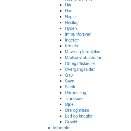
Hår
Hud
Negle
Hvidløg
Hyben
Immunforsvar
Ingefær
Kreatin
Mave og fordøjelse
Mælkesyrebakterier
Omega/fiskeolie
Overgangsalder
Q10
Søvn
Slank
Udrensning
Tranebær
Øjne
Øre og næse
Led og knogler
Gravid
Mineraler