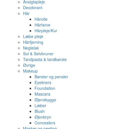
Ansigtspleje
Deodorant
Hår
Hårolie
Hårfarve
Hårpleje/Kur
Læbe pleje
Hårfjerning
Neglelak
Sol & Selvbruner
Tandpasta & tandbørste
Øvrige
Makeup
Børster og pensler
Eyeliners
Foundation
Mascara
Øjenskygge
Læber
Blush
Øjenbryn
Concealers
Masker og peeling