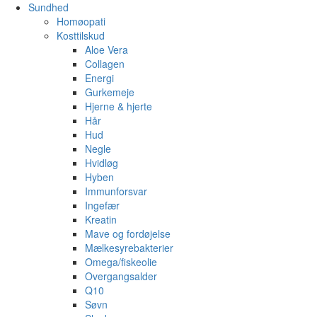
Sundhed
Homøopati
Kosttilskud
Aloe Vera
Collagen
Energi
Gurkemeje
Hjerne & hjerte
Hår
Hud
Negle
Hvidløg
Hyben
Immunforsvar
Ingefær
Kreatin
Mave og fordøjelse
Mælkesyrebakterier
Omega/fiskeolie
Overgangsalder
Q10
Søvn