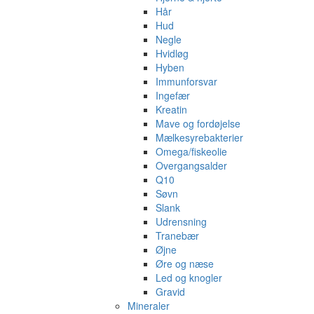
Hår
Hud
Negle
Hvidløg
Hyben
Immunforsvar
Ingefær
Kreatin
Mave og fordøjelse
Mælkesyrebakterier
Omega/fiskeolie
Overgangsalder
Q10
Søvn
Slank
Udrensning
Tranebær
Øjne
Øre og næse
Led og knogler
Gravid
Mineraler