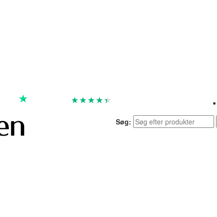
★
★
★
★
★
God
4.4 baseret på 7.260 anmeldelser
Søg: