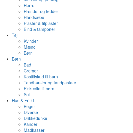
Herre
Hænder og fødder
Håndsæbe
Plaster & fitplaster
Bind & tamponer
Tøj
Kvinder
Mænd
Børn
Børn
Bad
Cremer
Kosttilskud til børn
Tandbørster og tandpastaer
Fiskeolie til børn
Sol
Hus & Fritid
Bøger
Diverse
Drikkedunke
Kander
Madkasser