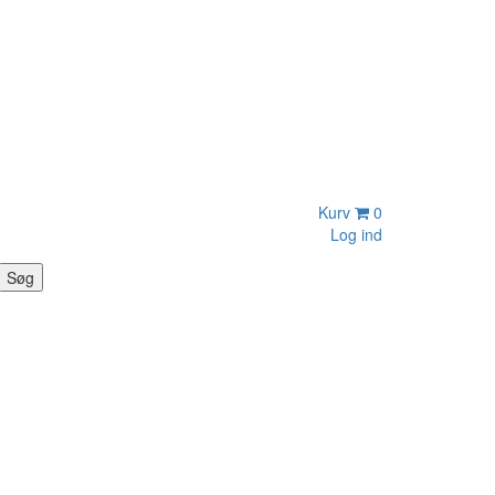
Kurv
0
Log ind
Søg