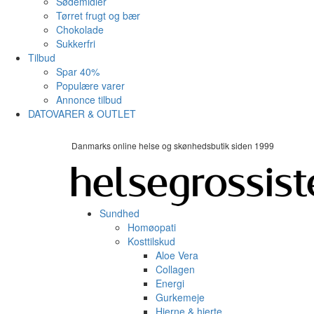
Sødemidler
Tørret frugt og bær
Chokolade
Sukkerfri
Tilbud
Spar 40%
Populære varer
Annonce tilbud
DATOVARER & OUTLET
Danmarks online helse og skønhedsbutik siden 1999
Sundhed
Homøopati
Kosttilskud
Aloe Vera
Collagen
Energi
Gurkemeje
Hjerne & hjerte