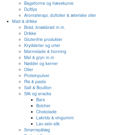
Bageforme og hævekurve
Duftlys
Aromaterapi, duftolier & æteriske olier
Mad & drikke
Brød, knækbrød m.m.
Drikke
Glutenfrie produkter
Krydderier og urter
Marmelade & honning
Mel & gryn m.m
Nødder og kerner
Olier
Proteinpulver
Ris & pasta
Salt & Boullion
Slik og snacks
Bars
Bolcher
Chokolade
Lakrids & vingummi
Lav-selv-slik
Smørrepålæg