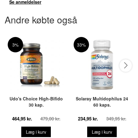
Se anmeldelser
Andre købte også
3%
33%
Udo's Choice High-Bifido
Solaray Multidophilus 24
30 kap.
60 kaps.
464,95 kr.
479,00 kr.
234,95 kr.
349,95 kr.
Læg i kurv
Læg i kurv