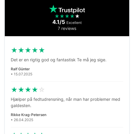
★
★
★
★
★
4.1/5
Excellent
7 reviews
★
★
★
★
★
Det er en rigtig god og fantastisk Te må jeg sige.
Ralf Günter
• 15.07.2025
★
★
★
★
☆
Hjælper på fedtudrensning, når man har problemer med
galdesten.
Rikke Krag-Petersen
• 26.04.2025