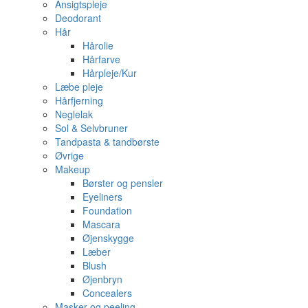
Ansigtspleje
Deodorant
Hår
Hårolie
Hårfarve
Hårpleje/Kur
Læbe pleje
Hårfjerning
Neglelak
Sol & Selvbruner
Tandpasta & tandbørste
Øvrige
Makeup
Børster og pensler
Eyeliners
Foundation
Mascara
Øjenskygge
Læber
Blush
Øjenbryn
Concealers
Masker og peeling