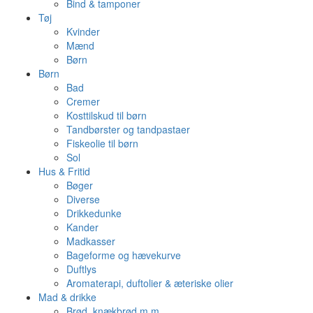
Bind & tamponer
Tøj
Kvinder
Mænd
Børn
Børn
Bad
Cremer
Kosttilskud til børn
Tandbørster og tandpastaer
Fiskeolie til børn
Sol
Hus & Fritid
Bøger
Diverse
Drikkedunke
Kander
Madkasser
Bageforme og hævekurve
Duftlys
Aromaterapi, duftolier & æteriske olier
Mad & drikke
Brød, knækbrød m.m.