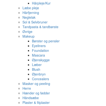
Hårpleje/Kur
Læbe pleje
Hårfjerning
Neglelak
Sol & Selvbruner
Tandpasta & tandbørste
Øvrige
Makeup
Børster og pensler
Eyeliners
Foundation
Mascara
Øjenskygge
Læber
Blush
Øjenbryn
Concealers
Masker og peeling
Herre
Hænder og fødder
Håndsæbe
Plaster & fitplaster