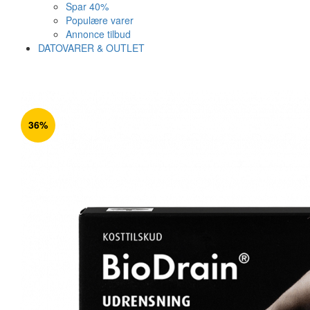
Spar 40%
Populære varer
Annonce tilbud
DATOVARER & OUTLET
Varen er nu i kurven ✔
Vi anbefaler dig disse
36%
SE KURV
LUK
25%