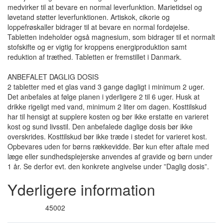
medvirker til at bevare en normal leverfunktion. Marietidsel og
løvetand støtter leverfunktionen. Artiskok, cikorie og
loppefrøskaller bidrager til at bevare en normal fordøjelse.
Tabletten indeholder også magnesium, som bidrager til et normalt
stofskifte og er vigtig for kroppens energiproduktion samt
reduktion af træthed. Tabletten er fremstillet i Danmark.
ANBEFALET DAGLIG DOSIS
2 tabletter med et glas vand 3 gange dagligt i minimum 2 uger.
Det anbefales at følge planen i yderligere 2 til 6 uger. Husk at
drikke rigeligt med vand, minimum 2 liter om dagen. Kosttilskud
har til hensigt at supplere kosten og bør ikke erstatte en varieret
kost og sund livsstil. Den anbefalede daglige dosis bør ikke
overskrides. Kosttilskud bør ikke træde i stedet for varieret kost.
Opbevares uden for børns rækkevidde. Bør kun efter aftale med
læge eller sundhedsplejerske anvendes af gravide og børn under
1 år. Se derfor evt. den konkrete angivelse under ”Daglig dosis”.
Yderligere information
45002
Varenummer