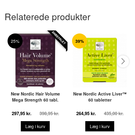
Relaterede produkter
ANBEFALET
25%
39%
New Nordic Hair Volume
New Nordic Active Liver™
Mega Strength 60 tabl.
60 tabletter
297,95 kr.
398,95 kr.
264,95 kr.
435,00 kr.
Læg i kurv
Læg i kurv