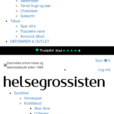
Sødemidler
Tørret frugt og bær
Chokolade
Sukkerfri
Tilbud
Spar 40%
Populære varer
Annonce tilbud
DATOVARER & OUTLET
★
★
★
★
★
God
Kurv
0
Danmarks online helse og
skønhedsbutik siden 1999
Log ind
Sundhed
Homøopati
Kosttilskud
Aloe Vera
Collagen