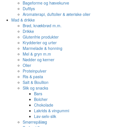
Bageforme og hævekurve
Duftlys
Aromaterapi, duftolier & æteriske olier
Mad & drikke
Brød, knækbrød m.m.
Drikke
Glutenfrie produkter
Krydderier og urter
Marmelade & honning
Mel & gryn m.m
Nødder og kerner
Olier
Proteinpulver
Ris & pasta
Salt & Boullion
Slik og snacks
Bars
Bolcher
Chokolade
Lakrids & vingummi
Lav-selv-slik
Smørrepålæg