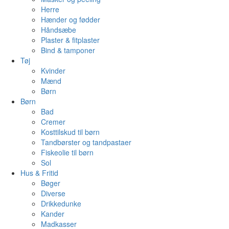
Herre
Hænder og fødder
Håndsæbe
Plaster & fitplaster
Bind & tamponer
Tøj
Kvinder
Mænd
Børn
Børn
Bad
Cremer
Kosttilskud til børn
Tandbørster og tandpastaer
Fiskeolie til børn
Sol
Hus & Fritid
Bøger
Diverse
Drikkedunke
Kander
Madkasser