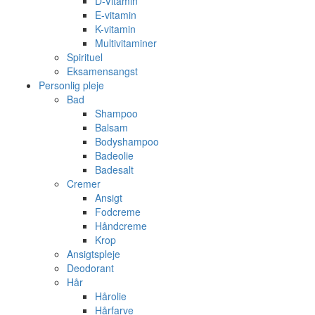
D-Vitamin
E-vitamin
K-vitamin
Multivitaminer
Spirituel
Eksamensangst
Personlig pleje
Bad
Shampoo
Balsam
Bodyshampoo
Badeolie
Badesalt
Cremer
Ansigt
Fodcreme
Håndcreme
Krop
Ansigtspleje
Deodorant
Hår
Hårolie
Hårfarve