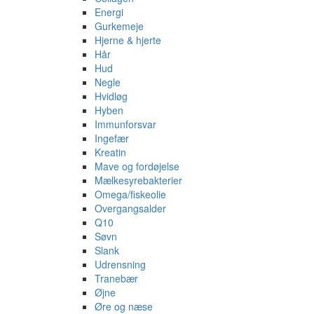
Energi
Gurkemeje
Hjerne & hjerte
Hår
Hud
Negle
Hvidløg
Hyben
Immunforsvar
Ingefær
Kreatin
Mave og fordøjelse
Mælkesyrebakterier
Omega/fiskeolie
Overgangsalder
Q10
Søvn
Slank
Udrensning
Tranebær
Øjne
Øre og næse