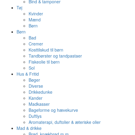
Bind & tamponer
Tøj
Kvinder
Mænd
Børn
Børn
Bad
Cremer
Kosttilskud til børn
Tandbørster og tandpastaer
Fiskeolie til børn
Sol
Hus & Fritid
Bøger
Diverse
Drikkedunke
Kander
Madkasser
Bageforme og hævekurve
Duftlys
Aromaterapi, duftolier & æteriske olier
Mad & drikke
Brød, knækbrød m.m.