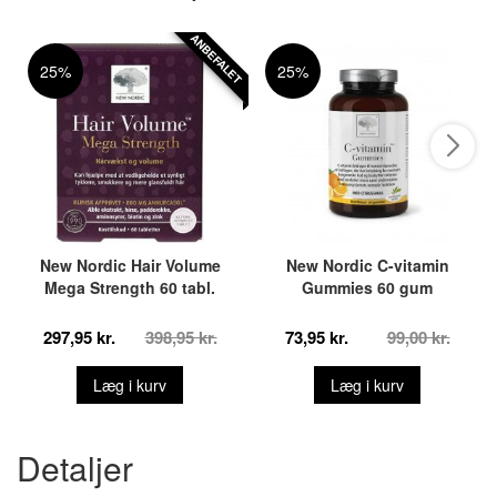
ANBEFALET
25%
25%
New Nordic Hair Volume
New Nordic C-vitamin
Mega Strength 60 tabl.
Gummies 60 gum
297,95 kr.
398,95 kr.
73,95 kr.
99,00 kr.
Læg i kurv
Læg i kurv
Detaljer