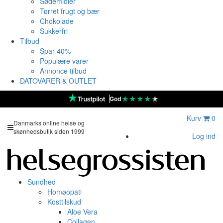
Sødemidler
Tørret frugt og bær
Chokolade
Sukkerfri
Tilbud
Spar 40%
Populære varer
Annonce tilbud
DATOVARER & OUTLET
★
★
★
★
★
God
Kurv
0
Danmarks online helse og
skønhedsbutik siden 1999
Log ind
Sundhed
Homøopati
Kosttilskud
Aloe Vera
Collagen