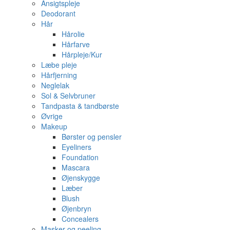
Ansigtspleje
Deodorant
Hår
Hårolie
Hårfarve
Hårpleje/Kur
Læbe pleje
Hårfjerning
Neglelak
Sol & Selvbruner
Tandpasta & tandbørste
Øvrige
Makeup
Børster og pensler
Eyeliners
Foundation
Mascara
Øjenskygge
Læber
Blush
Øjenbryn
Concealers
Masker og peeling