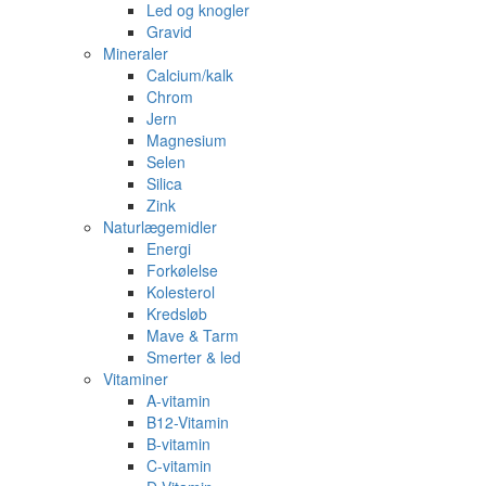
Led og knogler
Gravid
Mineraler
Calcium/kalk
Chrom
Jern
Magnesium
Selen
Silica
Zink
Naturlægemidler
Energi
Forkølelse
Kolesterol
Kredsløb
Mave & Tarm
Smerter & led
Vitaminer
A-vitamin
B12-Vitamin
B-vitamin
C-vitamin