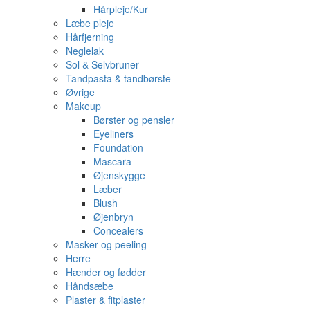
Hårpleje/Kur
Læbe pleje
Hårfjerning
Neglelak
Sol & Selvbruner
Tandpasta & tandbørste
Øvrige
Makeup
Børster og pensler
Eyeliners
Foundation
Mascara
Øjenskygge
Læber
Blush
Øjenbryn
Concealers
Masker og peeling
Herre
Hænder og fødder
Håndsæbe
Plaster & fitplaster