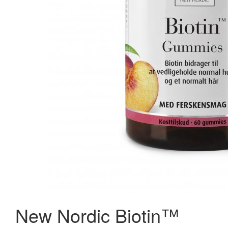
New Nordic Tranebær Urinveje Gummies 60 stk
124,95 kr.
173,00 kr.
Læg i kurv
New Nordic Biotin™