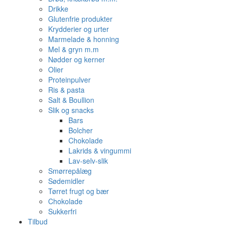
Drikke
Glutenfrie produkter
Krydderier og urter
Marmelade & honning
Mel & gryn m.m
Nødder og kerner
Olier
Proteinpulver
Ris & pasta
Salt & Boullion
Slik og snacks
Bars
Bolcher
Chokolade
Lakrids & vingummi
Lav-selv-slik
Smørrepålæg
Sødemidler
Tørret frugt og bær
Chokolade
Sukkerfri
Tilbud