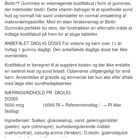
Biotin™ Gummies er velsmagende kosttilskud i form af gummies,
der indeholder biotin. Dette vitamin bidrager til at opretholde sund
hud og normalt hår samt understøtter en normal omsætning af
makronæringsstoffer. Med en skøn ferskensmag er Biotin
Gummies perfekte for dem, der foretrækker en alternativ måde at
indtage kosttilskud på frem for at sluge tabletter.
ANBEFALET DAGLIG DOSIS For voksne og børn over 11 år:
Indtag 1 gummy dagligt. Den anbefalede daglige dosis bør ikke
overskrides.
Kosttilskud er beregnet til at supplere kosten og bør ikke erstatte
en varieret kost og sund livsstil. Opbevares utilgængeligt for små
børn. Anvendelse af gravide og ammende bør kun ske efter aftale
med læge eller sundhedsplejerske.
NÆRINGSINDHOLD PR. DAGLIG
DOSIS
5000 mcg 10000 RI = Referenceindtag / - = RI ikke
fastlagt
Ingredienser: Sukker, glukosesirup, vand, geleringsmiddel
(pektin), syre (citronsyre), surhedsregulerende middel
(natriumcitrat), naturlig aroma (fersken), D-biotin, gulerodsjuice