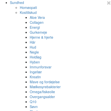
Sundhed
Homøopati
Kosttilskud
Aloe Vera
Collagen
Energi
Gurkemeje
Hjerne & hjerte
Hår
Hud
Negle
Hvidløg
Hyben
Immunforsvar
Ingefær
Kreatin
Mave og fordøjelse
Mælkesyrebakterier
Omega/fiskeolie
Overgangsalder
Q10
Søvn