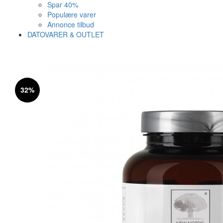
Spar 40%
Populære varer
Annonce tilbud
DATOVARER & OUTLET
Varen er nu i kurven ✔
Vi anbefaler dig disse
32%
SE KURV
LUK
28%