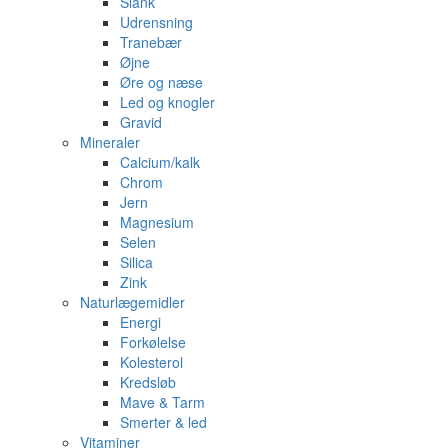
Slank
Udrensning
Tranebær
Øjne
Øre og næse
Led og knogler
Gravid
Mineraler
Calcium/kalk
Chrom
Jern
Magnesium
Selen
Silica
Zink
Naturlægemidler
Energi
Forkølelse
Kolesterol
Kredsløb
Mave & Tarm
Smerter & led
Vitaminer