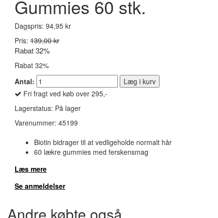
Gummies 60 stk.
Dagspris:
94,95 kr
Pris:
139,00 kr
Rabat 32%
Rabat 32%
Antal:
Læg i kurv
Fri fragt ved køb over 295,-
Lagerstatus:
På lager
Varenummer:
45199
Biotin bidrager til at vedligeholde normalt hår
60 lækre gummies med ferskensmag
Læs mere
Se anmeldelser
Andre købte også