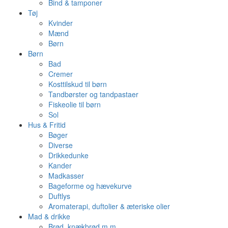
Bind & tamponer
Tøj
Kvinder
Mænd
Børn
Børn
Bad
Cremer
Kosttilskud til børn
Tandbørster og tandpastaer
Fiskeolie til børn
Sol
Hus & Fritid
Bøger
Diverse
Drikkedunke
Kander
Madkasser
Bageforme og hævekurve
Duftlys
Aromaterapi, duftolier & æteriske olier
Mad & drikke
Brød, knækbrød m.m.