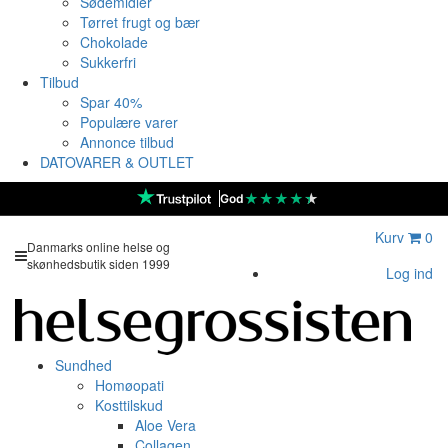
Sødemidler
Tørret frugt og bær
Chokolade
Sukkerfri
Tilbud
Spar 40%
Populære varer
Annonce tilbud
DATOVARER & OUTLET
★
★
★
★
★
God
Kurv
0
Danmarks online helse og
skønhedsbutik siden 1999
Log ind
Sundhed
Homøopati
Kosttilskud
Aloe Vera
Collagen