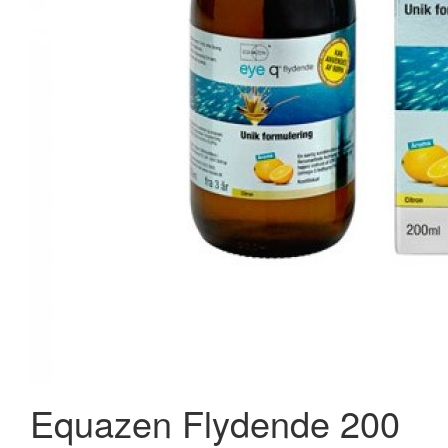
Solgar Folsyre 400 mcg - 250 tab.
135,00 kr.
142,00 kr.
Læg i kurv
Equazen Flydende 200