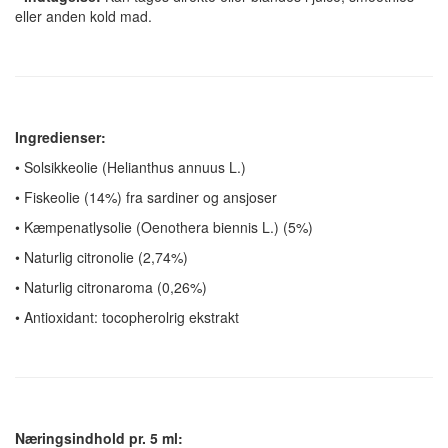
eller anden kold mad.
Ingredienser:
•
Solsikkeolie (Helianthus annuus L.)
•
Fiskeolie (14%) fra sardiner og ansjoser
•
Kæmpenatlysolie (Oenothera biennis L.) (5%)
•
Naturlig citronolie (2,74%)
•
Naturlig citronaroma (0,26%)
•
Antioxidant: tocopherolrig ekstrakt
Næringsindhold pr. 5 ml: