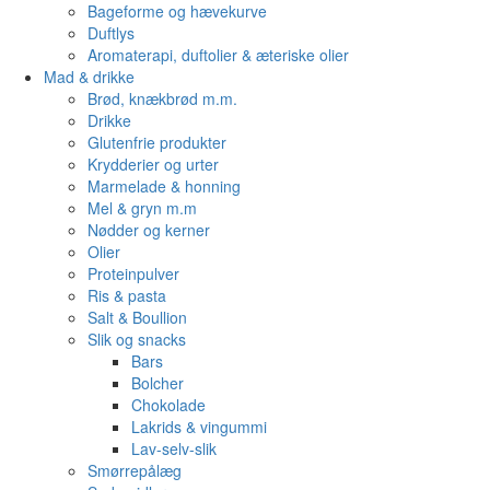
Bageforme og hævekurve
Duftlys
Aromaterapi, duftolier & æteriske olier
Mad & drikke
Brød, knækbrød m.m.
Drikke
Glutenfrie produkter
Krydderier og urter
Marmelade & honning
Mel & gryn m.m
Nødder og kerner
Olier
Proteinpulver
Ris & pasta
Salt & Boullion
Slik og snacks
Bars
Bolcher
Chokolade
Lakrids & vingummi
Lav-selv-slik
Smørrepålæg