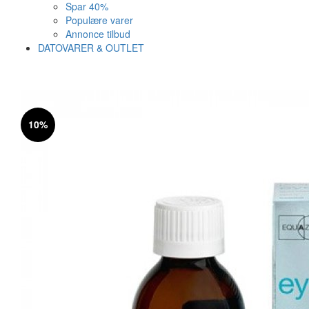
Spar 40%
Populære varer
Annonce tilbud
DATOVARER & OUTLET
Varen er nu i kurven ✔
Vi anbefaler dig disse
10%
SE KURV
LUK
5%