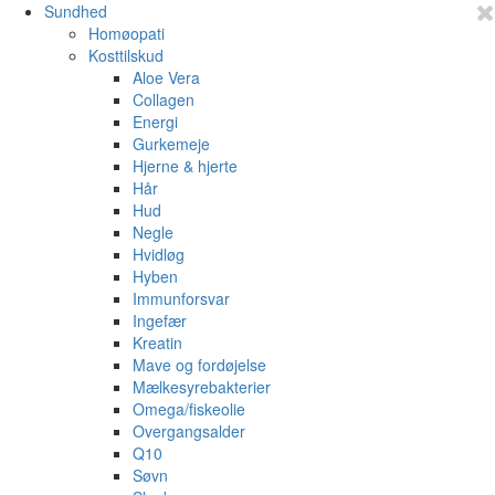
Sundhed
Homøopati
Kosttilskud
Aloe Vera
Collagen
Energi
Gurkemeje
Hjerne & hjerte
Hår
Hud
Negle
Hvidløg
Hyben
Immunforsvar
Ingefær
Kreatin
Mave og fordøjelse
Mælkesyrebakterier
Omega/fiskeolie
Overgangsalder
Q10
Søvn