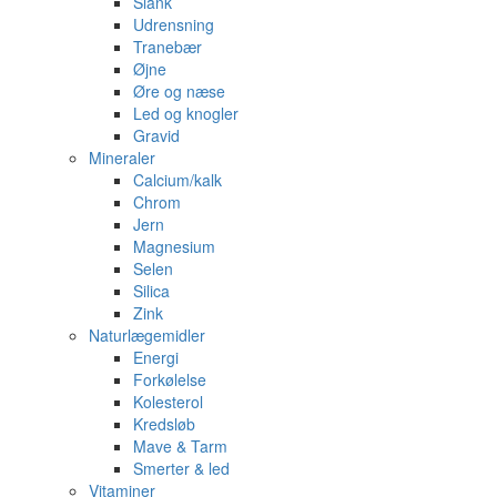
Slank
Udrensning
Tranebær
Øjne
Øre og næse
Led og knogler
Gravid
Mineraler
Calcium/kalk
Chrom
Jern
Magnesium
Selen
Silica
Zink
Naturlægemidler
Energi
Forkølelse
Kolesterol
Kredsløb
Mave & Tarm
Smerter & led
Vitaminer