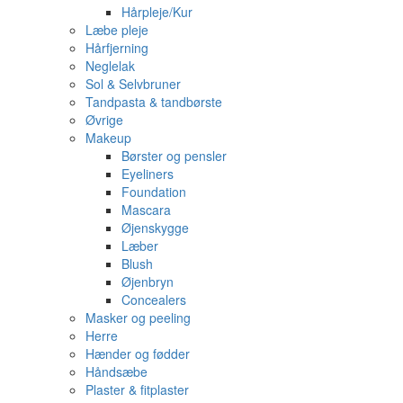
Hårpleje/Kur
Læbe pleje
Hårfjerning
Neglelak
Sol & Selvbruner
Tandpasta & tandbørste
Øvrige
Makeup
Børster og pensler
Eyeliners
Foundation
Mascara
Øjenskygge
Læber
Blush
Øjenbryn
Concealers
Masker og peeling
Herre
Hænder og fødder
Håndsæbe
Plaster & fitplaster