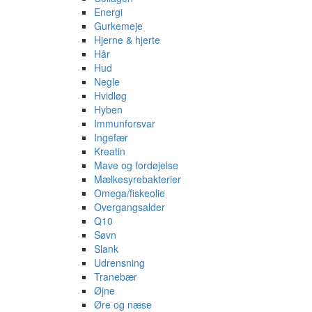
Energi
Gurkemeje
Hjerne & hjerte
Hår
Hud
Negle
Hvidløg
Hyben
Immunforsvar
Ingefær
Kreatin
Mave og fordøjelse
Mælkesyrebakterier
Omega/fiskeolie
Overgangsalder
Q10
Søvn
Slank
Udrensning
Tranebær
Øjne
Øre og næse