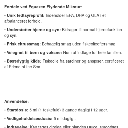
Fordele ved Equazen Flydende Mikstur:
•
Unik fedtsyreprofil:
Indeholder EPA, DHA og GLA i et
afbalanceret forhold.
•
Understøtter hjerne og syn:
Bidrager til normal hjernefunktion
og syn.
•
Frisk citrussmag:
Behagelig smag uden fiskeolieeftersmag.
•
Velegnet til børn og voksne:
Nem at indtage for hele familien.
•
Bæredygtig kilde:
Fiskeolie fra sardiner og ansjoser, certificeret
af Friend of the Sea.
Anvendelse:
•
Startdosis:
5 ml (1 teskefuld) 3 gange dagligt i 12 uger.
•
Vedligeholdelsesdosis:
5 ml dagligt.
•
Indtagelse:
Kan tages direkte eller blandes i juice, smoothies