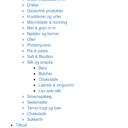
Drikke
Glutenfrie produkter
Krydderier og urter
Marmelade & honning
Mel & gryn m.m
Nødder og kerner
Olier
Proteinpulver
Ris & pasta
Salt & Boullion
Slik og snacks
Bars
Bolcher
Chokolade
Lakrids & vingummi
Lav-selv-slik
Smørrepålæg
Sødemidler
Tørret frugt og bær
Chokolade
Sukkerfri
Tilbud