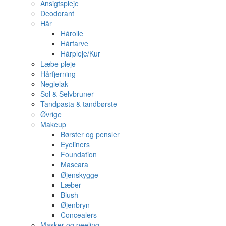
Ansigtspleje
Deodorant
Hår
Hårolie
Hårfarve
Hårpleje/Kur
Læbe pleje
Hårfjerning
Neglelak
Sol & Selvbruner
Tandpasta & tandbørste
Øvrige
Makeup
Børster og pensler
Eyeliners
Foundation
Mascara
Øjenskygge
Læber
Blush
Øjenbryn
Concealers
Masker og peeling