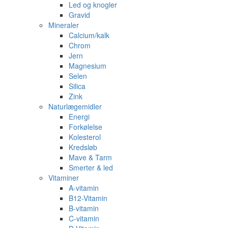
Led og knogler
Gravid
Mineraler
Calcium/kalk
Chrom
Jern
Magnesium
Selen
Silica
Zink
Naturlægemidler
Energi
Forkølelse
Kolesterol
Kredsløb
Mave & Tarm
Smerter & led
Vitaminer
A-vitamin
B12-Vitamin
B-vitamin
C-vitamin