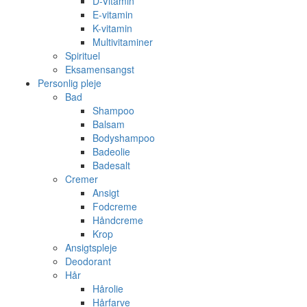
D-Vitamin
E-vitamin
K-vitamin
Multivitaminer
Spirituel
Eksamensangst
Personlig pleje
Bad
Shampoo
Balsam
Bodyshampoo
Badeolie
Badesalt
Cremer
Ansigt
Fodcreme
Håndcreme
Krop
Ansigtspleje
Deodorant
Hår
Hårolie
Hårfarve