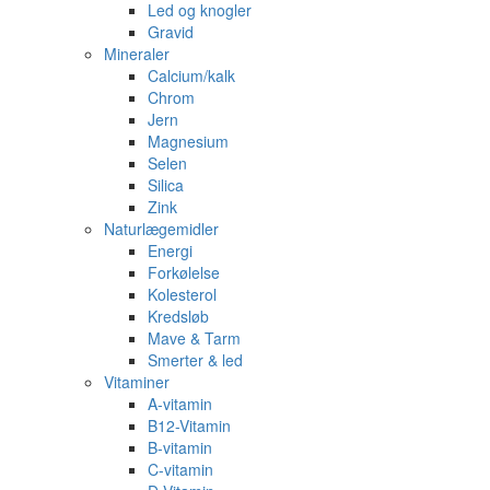
Led og knogler
Gravid
Mineraler
Calcium/kalk
Chrom
Jern
Magnesium
Selen
Silica
Zink
Naturlægemidler
Energi
Forkølelse
Kolesterol
Kredsløb
Mave & Tarm
Smerter & led
Vitaminer
A-vitamin
B12-Vitamin
B-vitamin
C-vitamin