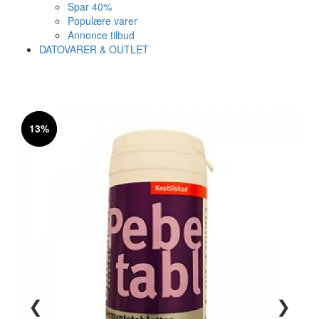
Spar 40%
Populære varer
Annonce tilbud
DATOVARER & OUTLET
Varen er nu i kurven ✔
Vi anbefaler dig disse
13%
13%
SE KURV
LUK
❮
❯