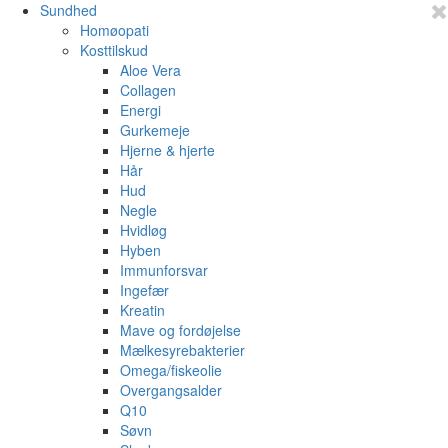
Sundhed
Homøopati
Kosttilskud
Aloe Vera
Collagen
Energi
Gurkemeje
Hjerne & hjerte
Hår
Hud
Negle
Hvidløg
Hyben
Immunforsvar
Ingefær
Kreatin
Mave og fordøjelse
Mælkesyrebakterier
Omega/fiskeolie
Overgangsalder
Q10
Søvn