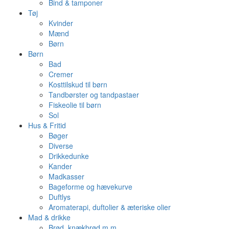
Bind & tamponer
Tøj
Kvinder
Mænd
Børn
Børn
Bad
Cremer
Kosttilskud til børn
Tandbørster og tandpastaer
Fiskeolie til børn
Sol
Hus & Fritid
Bøger
Diverse
Drikkedunke
Kander
Madkasser
Bageforme og hævekurve
Duftlys
Aromaterapi, duftolier & æteriske olier
Mad & drikke
Brød, knækbrød m.m.