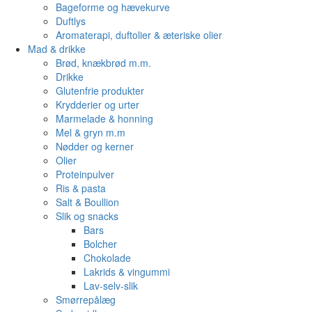
Bageforme og hævekurve
Duftlys
Aromaterapi, duftolier & æteriske olier
Mad & drikke
Brød, knækbrød m.m.
Drikke
Glutenfrie produkter
Krydderier og urter
Marmelade & honning
Mel & gryn m.m
Nødder og kerner
Olier
Proteinpulver
Ris & pasta
Salt & Boullion
Slik og snacks
Bars
Bolcher
Chokolade
Lakrids & vingummi
Lav-selv-slik
Smørrepålæg