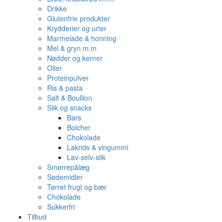
Drikke
Glutenfrie produkter
Krydderier og urter
Marmelade & honning
Mel & gryn m.m
Nødder og kerner
Olier
Proteinpulver
Ris & pasta
Salt & Boullion
Slik og snacks
Bars
Bolcher
Chokolade
Lakrids & vingummi
Lav-selv-slik
Smørrepålæg
Sødemidler
Tørret frugt og bær
Chokolade
Sukkerfri
Tilbud