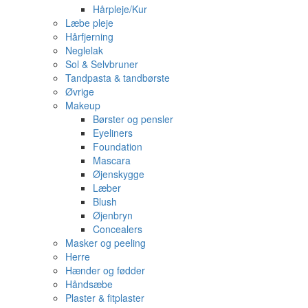
Hårpleje/Kur
Læbe pleje
Hårfjerning
Neglelak
Sol & Selvbruner
Tandpasta & tandbørste
Øvrige
Makeup
Børster og pensler
Eyeliners
Foundation
Mascara
Øjenskygge
Læber
Blush
Øjenbryn
Concealers
Masker og peeling
Herre
Hænder og fødder
Håndsæbe
Plaster & fitplaster