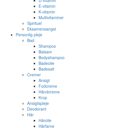
D-Vitamin
E-vitamin
K-vitamin
Multivitaminer
Spirituel
Eksamensangst
Personlig pleje
Bad
Shampoo
Balsam
Bodyshampoo
Badeolie
Badesalt
Cremer
Ansigt
Fodcreme
Håndcreme
Krop
Ansigtspleje
Deodorant
Hår
Hårolie
Hårfarve