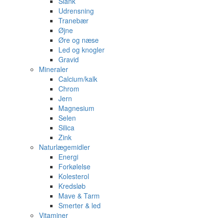
Slank
Udrensning
Tranebær
Øjne
Øre og næse
Led og knogler
Gravid
Mineraler
Calcium/kalk
Chrom
Jern
Magnesium
Selen
Silica
Zink
Naturlægemidler
Energi
Forkølelse
Kolesterol
Kredsløb
Mave & Tarm
Smerter & led
Vitaminer