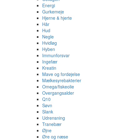
Energi
Gurkemeje
Hjerne & hjerte
Hår
Hud
Negle
Hvidløg
Hyben
Immunforsvar
Ingefær
Kreatin
Mave og fordøjelse
Mælkesyrebakterier
Omega/fiskeolie
Overgangsalder
Q10
Søvn
Slank
Udrensning
Tranebær
Øjne
Øre og næse