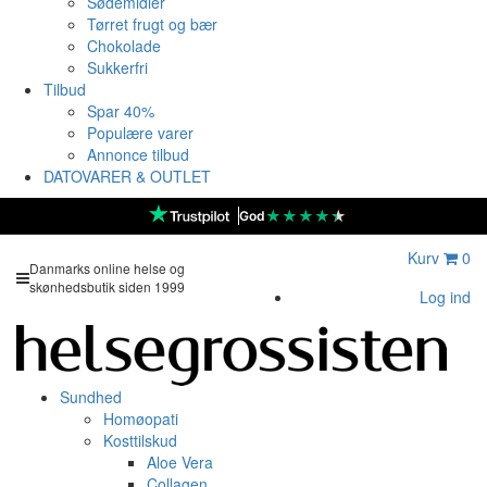
Sødemidler
Tørret frugt og bær
Chokolade
Sukkerfri
Tilbud
Spar 40%
Populære varer
Annonce tilbud
DATOVARER & OUTLET
★
★
★
★
★
God
Kurv
0
Danmarks online helse og
skønhedsbutik siden 1999
Log ind
Sundhed
Homøopati
Kosttilskud
Aloe Vera
Collagen