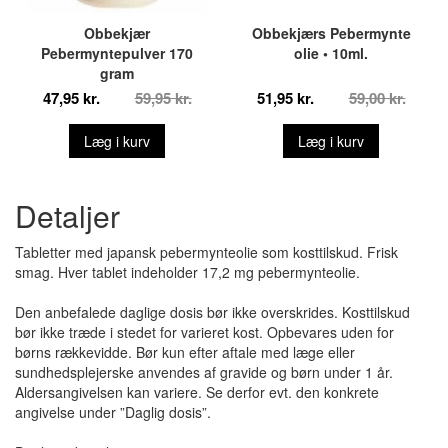
Obbekjær
Obbekjærs Pebermynte
Pebermyntepulver 170
olie • 10ml.
gram
47,95 kr.
59,95 kr.
51,95 kr.
59,00 kr.
Læg i kurv
Læg i kurv
Detaljer
Tabletter med japansk pebermynteolie som kosttilskud. Frisk
smag. Hver tablet indeholder 17,2 mg pebermynteolie.
Den anbefalede daglige dosis bør ikke overskrides. Kosttilskud
bør ikke træde i stedet for varieret kost. Opbevares uden for
børns rækkevidde. Bør kun efter aftale med læge eller
sundhedsplejerske anvendes af gravide og børn under 1 år.
Aldersangivelsen kan variere. Se derfor evt. den konkrete
angivelse under ”Daglig dosis”.