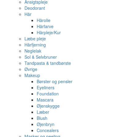
Ansigtspleje
Deodorant
Hår
Hårolie
Hårfarve
Hårpleje/Kur
Læbe pleje
Hårfjerning
Neglelak
Sol & Selvbruner
Tandpasta & tandbørste
Øvrige
Makeup
Børster og pensler
Eyeliners
Foundation
Mascara
Øjenskygge
Læber
Blush
Øjenbryn
Concealers
Masker og peeling