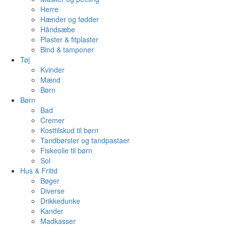
Herre
Hænder og fødder
Håndsæbe
Plaster & fitplaster
Bind & tamponer
Tøj
Kvinder
Mænd
Børn
Børn
Bad
Cremer
Kosttilskud til børn
Tandbørster og tandpastaer
Fiskeolie til børn
Sol
Hus & Fritid
Bøger
Diverse
Drikkedunke
Kander
Madkasser