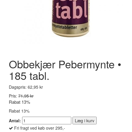
Obbekjær Pebermynte •
185 tabl.
Dagspris:
62,95 kr
Pris:
71,95 kr
Rabat 13%
Rabat 13%
Antal:
Læg i kurv
Fri fragt ved køb over 295,-