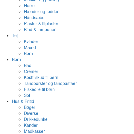
Herre
Hænder og fødder
Håndsæbe
Plaster & fitplaster
Bind & tamponer
Tøj
Kvinder
Mænd
Børn
Børn
Bad
Cremer
Kosttilskud til børn
Tandbørster og tandpastaer
Fiskeolie til børn
Sol
Hus & Fritid
Bøger
Diverse
Drikkedunke
Kander
Madkasser