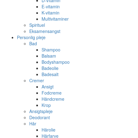
D-Vitamin
E-vitamin
K-vitamin
Multivitaminer
Spirituel
Eksamensangst
Personlig pleje
Bad
Shampoo
Balsam
Bodyshampoo
Badeolie
Badesalt
Cremer
Ansigt
Fodcreme
Håndcreme
Krop
Ansigtspleje
Deodorant
Hår
Hårolie
Hårfarve