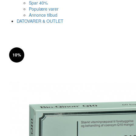
Spar 40%
Populære varer
Annonce tilbud
DATOVARER & OUTLET
Varen er nu i kurven ✔
Vi anbefaler dig disse
10%
SE KURV
LUK