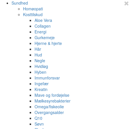
Sundhed
Homøopati
Kosttilskud
Aloe Vera
Collagen
Energi
Gurkemeje
Hjerne & hjerte
Hår
Hud
Negle
Hvidløg
Hyben
Immunforsvar
Ingefær
Kreatin
Mave og fordøjelse
Mælkesyrebakterier
Omega/fiskeolie
Overgangsalder
Q10
Søvn