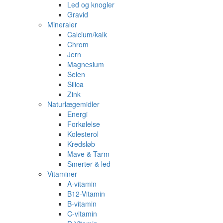
Led og knogler
Gravid
Mineraler
Calcium/kalk
Chrom
Jern
Magnesium
Selen
Silica
Zink
Naturlægemidler
Energi
Forkølelse
Kolesterol
Kredsløb
Mave & Tarm
Smerter & led
Vitaminer
A-vitamin
B12-Vitamin
B-vitamin
C-vitamin