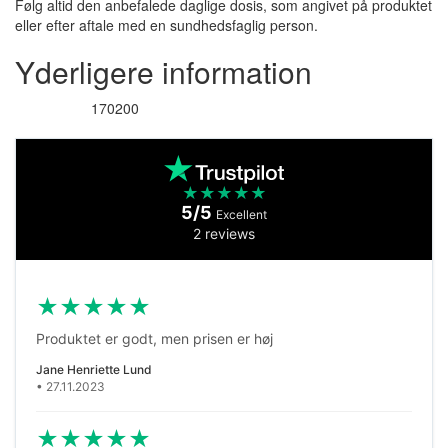
Følg altid den anbefalede daglige dosis, som angivet på produktet
eller efter aftale med en sundhedsfaglig person.
Yderligere information
170200
Varenummer
★
★
★
★
★
5/5
Excellent
2 reviews
★
★
★
★
★
Produktet er godt, men prisen er høj
Jane Henriette Lund
• 27.11.2023
★
★
★
★
★