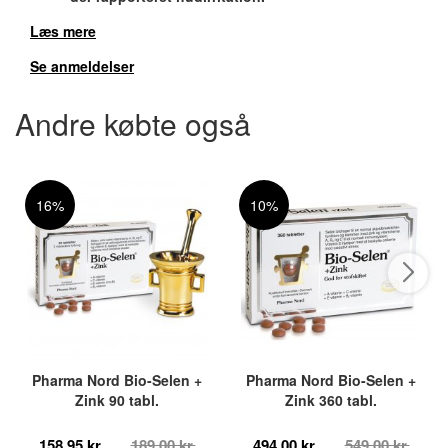
Læs mere
Se anmeldelser
Andre købte også
16%
10%
Pharma Nord Bio-Selen +
Pharma Nord Bio-Selen +
Zink 90 tabl.
Zink 360 tabl.
158,95 kr.
189,00 kr.
494,00 kr.
549,00 kr.