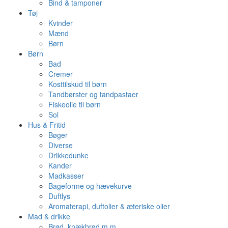
Bind & tamponer
Tøj
Kvinder
Mænd
Børn
Børn
Bad
Cremer
Kosttilskud til børn
Tandbørster og tandpastaer
Fiskeolie til børn
Sol
Hus & Fritid
Bøger
Diverse
Drikkedunke
Kander
Madkasser
Bageforme og hævekurve
Duftlys
Aromaterapi, duftolier & æteriske olier
Mad & drikke
Brød, knækbrød m.m.