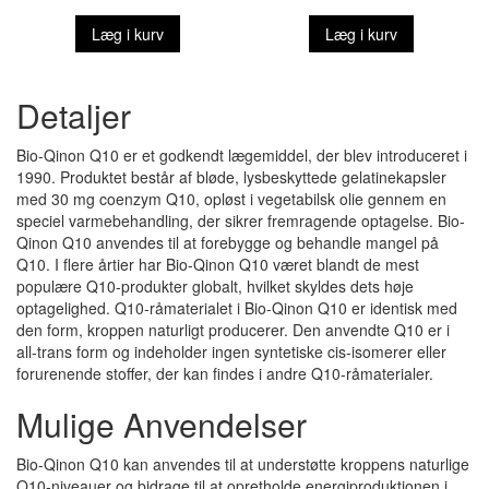
Læg i kurv
Læg i kurv
Detaljer
Bio-Qinon Q10 er et godkendt lægemiddel, der blev introduceret i
1990. Produktet består af bløde, lysbeskyttede gelatinekapsler
med 30 mg coenzym Q10, opløst i vegetabilsk olie gennem en
speciel varmebehandling, der sikrer fremragende optagelse. Bio-
Qinon Q10 anvendes til at forebygge og behandle mangel på
Q10. I flere årtier har Bio-Qinon Q10 været blandt de mest
populære Q10-produkter globalt, hvilket skyldes dets høje
optagelighed. Q10-råmaterialet i Bio-Qinon Q10 er identisk med
den form, kroppen naturligt producerer. Den anvendte Q10 er i
all-trans form og indeholder ingen syntetiske cis-isomerer eller
forurenende stoffer, der kan findes i andre Q10-råmaterialer.
Mulige Anvendelser
Bio-Qinon Q10 kan anvendes til at understøtte kroppens naturlige
Q10-niveauer og bidrage til at opretholde energiproduktionen i