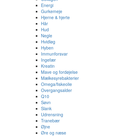
Energi
Gurkemeje
Hjerne & hjerte
Hår
Hud
Negle
Hvidløg
Hyben
Immunforsvar
Ingefær
Kreatin
Mave og fordøjelse
Mælkesyrebakterier
Omega/fiskeolie
Overgangsalder
Q10
Søvn
Slank
Udrensning
Tranebær
Øjne
Øre og næse