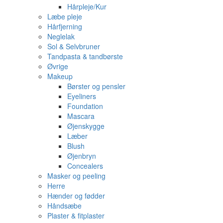
Hårpleje/Kur
Læbe pleje
Hårfjerning
Neglelak
Sol & Selvbruner
Tandpasta & tandbørste
Øvrige
Makeup
Børster og pensler
Eyeliners
Foundation
Mascara
Øjenskygge
Læber
Blush
Øjenbryn
Concealers
Masker og peeling
Herre
Hænder og fødder
Håndsæbe
Plaster & fitplaster