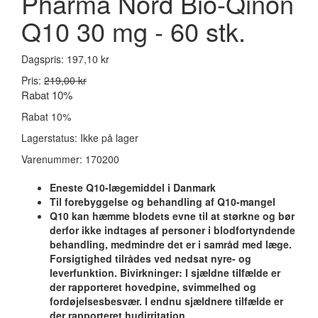
Pharma Nord Bio-Qinon
Q10 30 mg - 60 stk.
Dagspris:
197,10 kr
Pris:
219,00 kr
Rabat 10%
Rabat 10%
Lagerstatus:
Ikke på lager
Varenummer:
170200
Eneste Q10-lægemiddel i Danmark
Til forebyggelse og behandling af Q10-mangel
Q10 kan hæmme blodets evne til at størkne og bør
derfor ikke indtages af personer i blodfortyndende
behandling, medmindre det er i samråd med læge.
Forsigtighed tilrådes ved nedsat nyre- og
leverfunktion. Bivirkninger: I sjældne tilfælde er
der rapporteret hovedpine, svimmelhed og
fordøjelsesbesvær. I endnu sjældnere tilfælde er
der rapporteret hudirritation.