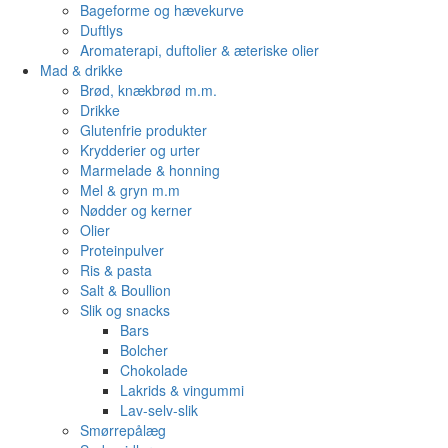
Bageforme og hævekurve
Duftlys
Aromaterapi, duftolier & æteriske olier
Mad & drikke
Brød, knækbrød m.m.
Drikke
Glutenfrie produkter
Krydderier og urter
Marmelade & honning
Mel & gryn m.m
Nødder og kerner
Olier
Proteinpulver
Ris & pasta
Salt & Boullion
Slik og snacks
Bars
Bolcher
Chokolade
Lakrids & vingummi
Lav-selv-slik
Smørrepålæg