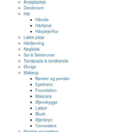
Ansigtspleje
Deodorant
Hår
Hårolie
Hårfarve
Hårpleje/Kur
Læbe pleje
Hårfjerning
Neglelak
Sol & Selvbruner
Tandpasta & tandbørste
Øvrige
Makeup
Børster og pensler
Eyeliners
Foundation
Mascara
Øjenskygge
Læber
Blush
Øjenbryn
Concealers
Masker og peeling