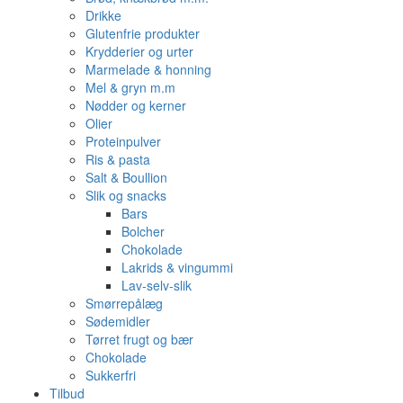
Drikke
Glutenfrie produkter
Krydderier og urter
Marmelade & honning
Mel & gryn m.m
Nødder og kerner
Olier
Proteinpulver
Ris & pasta
Salt & Boullion
Slik og snacks
Bars
Bolcher
Chokolade
Lakrids & vingummi
Lav-selv-slik
Smørrepålæg
Sødemidler
Tørret frugt og bær
Chokolade
Sukkerfri
Tilbud