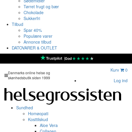
Sødemidler
Tørret frugt og bær
Chokolade
Sukkerfri
Tilbud
Spar 40%
Populære varer
Annonce tilbud
DATOVARER & OUTLET
★
★
★
★
★
God
Kurv
0
Danmarks online helse og
skønhedsbutik siden 1999
Log ind
Sundhed
Homøopati
Kosttilskud
Aloe Vera
Collagen