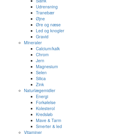
Slank
Udrensning
Tranebær
Øjne
Øre og næse
Led og knogler
Gravid
Mineraler
Calcium/kalk
Chrom
Jern
Magnesium
Selen
Silica
Zink
Naturlægemidler
Energi
Forkølelse
Kolesterol
Kredsløb
Mave & Tarm
Smerter & led
Vitaminer