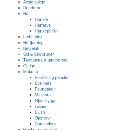
Ansigtspleje
Deodorant
Hår
Hårolie
Hårfarve
Hårpleje/Kur
Læbe pleje
Hårfjerning
Neglelak
Sol & Selvbruner
Tandpasta & tandbørste
Øvrige
Makeup
Børster og pensler
Eyeliners
Foundation
Mascara
Øjenskygge
Læber
Blush
Øjenbryn
Concealers
Masker og peeling