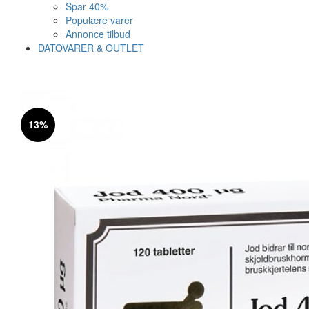
Spar 40%
Populære varer
Annonce tilbud
DATOVARER & OUTLET
Varen er nu i kurven ✔
Vi anbefaler dig disse
13%
SE KURV
LUK
30%