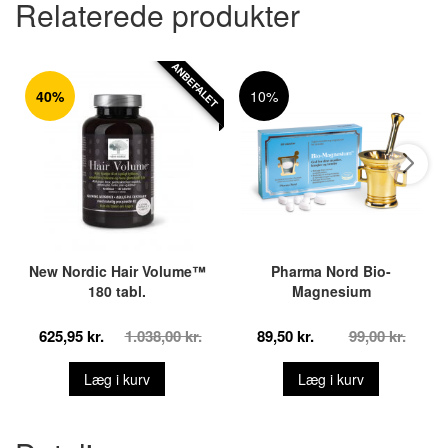
Relaterede produkter
ANBEFALET
40%
10%
New Nordic Hair Volume™
Pharma Nord Bio-
180 tabl.
Magnesium
625,95 kr.
1.038,00 kr.
89,50 kr.
99,00 kr.
Læg i kurv
Læg i kurv