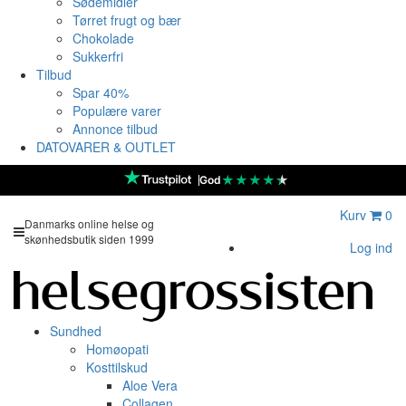
Sødemidler
Tørret frugt og bær
Chokolade
Sukkerfri
Tilbud
Spar 40%
Populære varer
Annonce tilbud
DATOVARER & OUTLET
★
★
★
★
★
God
Kurv
0
Danmarks online helse og
skønhedsbutik siden 1999
Log ind
Sundhed
Homøopati
Kosttilskud
Aloe Vera
Collagen