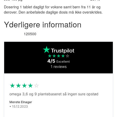
Dosering 1 tablet dagligt for voksne samt børn fra 11 år og
derover. Den anbefalede daglige dosis må ikke overskrides.
Yderligere information
120500
Varenummer
★
★
★
★
☆
4/5
Excellent
1 reviews
★
★
★
★
☆
omega 3,6 og 9 plantebaseret så ingen sure opstød
Merete Elnagar
• 15.12.2023