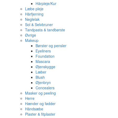
Hårpleje/Kur
Læbe pleje
Hårfjerning
Neglelak
Sol & Selvbruner
Tandpasta & tandbørste
Øvrige
Makeup
Børster og pensler
Eyeliners
Foundation
Mascara
Øjenskygge
Læber
Blush
Øjenbryn
Concealers
Masker og peeling
Herre
Hænder og fødder
Håndsæbe
Plaster & fitplaster