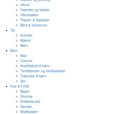
Herre
Hænder og fødder
Håndsæbe
Plaster & fitplaster
Bind & tamponer
Tøj
Kvinder
Mænd
Børn
Børn
Bad
Cremer
Kosttilskud til børn
Tandbørster og tandpastaer
Fiskeolie til børn
Sol
Hus & Fritid
Bøger
Diverse
Drikkedunke
Kander
Madkasser