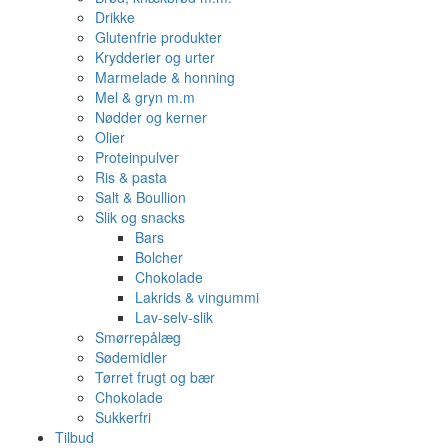
Drikke
Glutenfrie produkter
Krydderier og urter
Marmelade & honning
Mel & gryn m.m
Nødder og kerner
Olier
Proteinpulver
Ris & pasta
Salt & Boullion
Slik og snacks
Bars
Bolcher
Chokolade
Lakrids & vingummi
Lav-selv-slik
Smørrepålæg
Sødemidler
Tørret frugt og bær
Chokolade
Sukkerfri
Tilbud