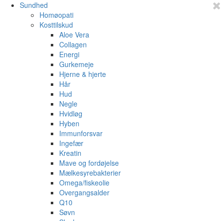
Sundhed
Homøopati
Kosttilskud
Aloe Vera
Collagen
Energi
Gurkemeje
Hjerne & hjerte
Hår
Hud
Negle
Hvidløg
Hyben
Immunforsvar
Ingefær
Kreatin
Mave og fordøjelse
Mælkesyrebakterier
Omega/fiskeolie
Overgangsalder
Q10
Søvn