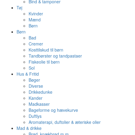
Bind & tamponer
Tøj
Kvinder
Mænd
Børn
Børn
Bad
Cremer
Kosttilskud til børn
Tandbørster og tandpastaer
Fiskeolie til børn
Sol
Hus & Fritid
Bøger
Diverse
Drikkedunke
Kander
Madkasser
Bageforme og hævekurve
Duftlys
Aromaterapi, duftolier & æteriske olier
Mad & drikke
Brød, knækbrød m.m.