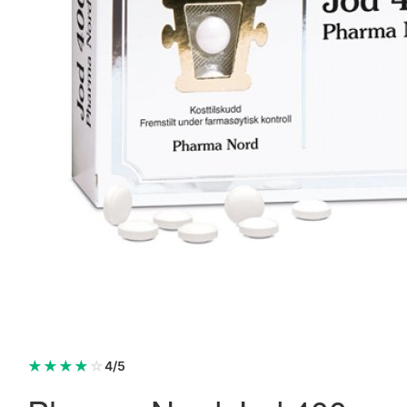
Biosym OmniVita B12 100 tabletter
128,95 kr.
184,95 kr.
Læg i kurv
★
★
★
★
☆
4/5