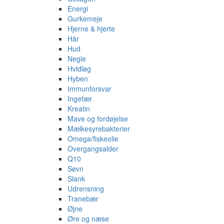
Energi
Gurkemeje
Hjerne & hjerte
Hår
Hud
Negle
Hvidløg
Hyben
Immunforsvar
Ingefær
Kreatin
Mave og fordøjelse
Mælkesyrebakterier
Omega/fiskeolie
Overgangsalder
Q10
Søvn
Slank
Udrensning
Tranebær
Øjne
Øre og næse