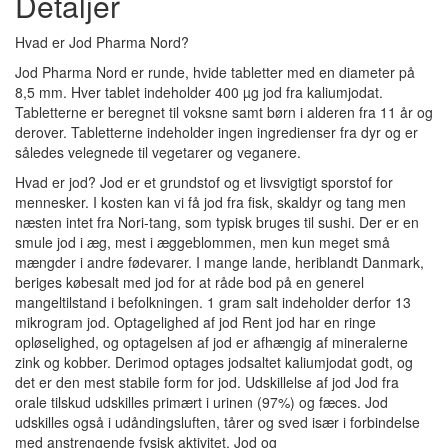
Detaljer
Hvad er Jod Pharma Nord?
Jod Pharma Nord er runde, hvide tabletter med en diameter på
8,5 mm. Hver tablet indeholder 400 µg jod fra kaliumjodat.
Tabletterne er beregnet til voksne samt børn i alderen fra 11 år og
derover. Tabletterne indeholder ingen ingredienser fra dyr og er
således velegnede til vegetarer og veganere.
Hvad er jod? Jod er et grundstof og et livsvigtigt sporstof for
mennesker. I kosten kan vi få jod fra fisk, skaldyr og tang men
næsten intet fra Nori-tang, som typisk bruges til sushi. Der er en
smule jod i æg, mest i æggeblommen, men kun meget små
mængder i andre fødevarer. I mange lande, heriblandt Danmark,
beriges købesalt med jod for at råde bod på en generel
mangeltilstand i befolkningen. 1 gram salt indeholder derfor 13
mikrogram jod. Optagelighed af jod Rent jod har en ringe
opløselighed, og optagelsen af jod er afhængig af mineralerne
zink og kobber. Derimod optages jodsaltet kaliumjodat godt, og
det er den mest stabile form for jod. Udskillelse af jod Jod fra
orale tilskud udskilles primært i urinen (97%) og fæces. Jod
udskilles også i udåndingsluften, tårer og sved især i forbindelse
med anstrengende fysisk aktivitet. Jod og