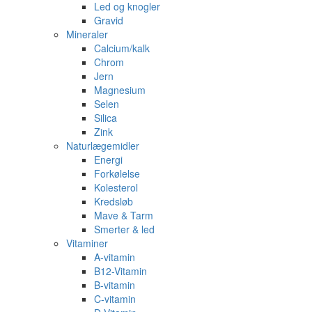
Led og knogler
Gravid
Mineraler
Calcium/kalk
Chrom
Jern
Magnesium
Selen
Silica
Zink
Naturlægemidler
Energi
Forkølelse
Kolesterol
Kredsløb
Mave & Tarm
Smerter & led
Vitaminer
A-vitamin
B12-Vitamin
B-vitamin
C-vitamin