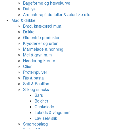
Bageforme og hævekurve
Duftlys
Aromaterapi, duftolier & æteriske olier
Mad & drikke
Brød, knækbrød m.m.
Drikke
Glutenfrie produkter
Krydderier og urter
Marmelade & honning
Mel & gryn m.m
Nødder og kerner
Olier
Proteinpulver
Ris & pasta
Salt & Boullion
Slik og snacks
Bars
Bolcher
Chokolade
Lakrids & vingummi
Lav-selv-slik
Smørrepålæg