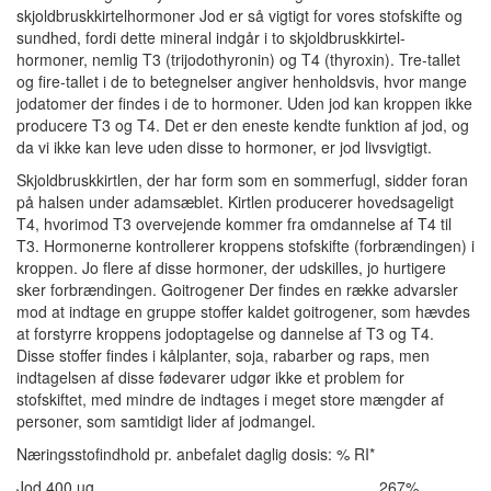
skjoldbruskkirtelhormoner Jod er så vigtigt for vores stofskifte og
sundhed, fordi dette mineral indgår i to skjoldbruskkirtel-
hormoner, nemlig T3 (trijodothyronin) og T4 (thyroxin). Tre-tallet
og fire-tallet i de to betegnelser angiver henholdsvis, hvor mange
jodatomer der findes i de to hormoner. Uden jod kan kroppen ikke
producere T3 og T4. Det er den eneste kendte funktion af jod, og
da vi ikke kan leve uden disse to hormoner, er jod livsvigtigt.
Skjoldbruskkirtlen, der har form som en sommerfugl, sidder foran
på halsen under adamsæblet. Kirtlen producerer hovedsageligt
T4, hvorimod T3 overvejende kommer fra omdannelse af T4 til
T3. Hormonerne kontrollerer kroppens stofskifte (forbrændingen) i
kroppen. Jo flere af disse hormoner, der udskilles, jo hurtigere
sker forbrændingen. Goitrogener Der findes en række advarsler
mod at indtage en gruppe stoffer kaldet goitrogener, som hævdes
at forstyrre kroppens jodoptagelse og dannelse af T3 og T4.
Disse stoffer findes i kålplanter, soja, rabarber og raps, men
indtagelsen af disse fødevarer udgør ikke et problem for
stofskiftet, med mindre de indtages i meget store mængder af
personer, som samtidigt lider af jodmangel.
Næringsstofindhold pr. anbefalet daglig dosis: % RI*
Jod 400 µg 267%