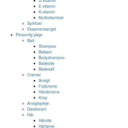
D-Vitamin
E-vitamin
K-vitamin
Multivitaminer
Spirituel
Eksamensangst
Personlig pleje
Bad
Shampoo
Balsam
Bodyshampoo
Badeolie
Badesalt
Cremer
Ansigt
Fodcreme
Håndcreme
Krop
Ansigtspleje
Deodorant
Hår
Hårolie
Hårfarve