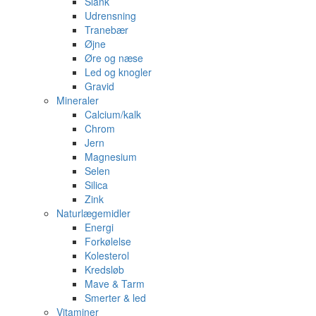
Slank
Udrensning
Tranebær
Øjne
Øre og næse
Led og knogler
Gravid
Mineraler
Calcium/kalk
Chrom
Jern
Magnesium
Selen
Silica
Zink
Naturlægemidler
Energi
Forkølelse
Kolesterol
Kredsløb
Mave & Tarm
Smerter & led
Vitaminer