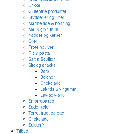
Drikke
Glutenfrie produkter
Krydderier og urter
Marmelade & honning
Mel & gryn m.m
Nødder og kerner
Olier
Proteinpulver
Ris & pasta
Salt & Boullion
Slik og snacks
Bars
Bolcher
Chokolade
Lakrids & vingummi
Lav-selv-slik
Smørrepålæg
Sødemidler
Tørret frugt og bær
Chokolade
Sukkerfri
Tilbud