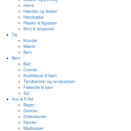
Herre
Hænder og fødder
Håndsæbe
Plaster & fitplaster
Bind & tamponer
Tøj
Kvinder
Mænd
Børn
Børn
Bad
Cremer
Kosttilskud til børn
Tandbørster og tandpastaer
Fiskeolie til børn
Sol
Hus & Fritid
Bøger
Diverse
Drikkedunke
Kander
Madkasser