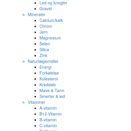
Led og knogler
Gravid
Mineraler
Calcium/kalk
Chrom
Jern
Magnesium
Selen
Silica
Zink
Naturlægemidler
Energi
Forkølelse
Kolesterol
Kredsløb
Mave & Tarm
Smerter & led
Vitaminer
A-vitamin
B12-Vitamin
B-vitamin
C-vitamin