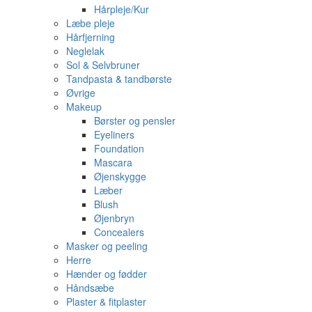
Hårpleje/Kur
Læbe pleje
Hårfjerning
Neglelak
Sol & Selvbruner
Tandpasta & tandbørste
Øvrige
Makeup
Børster og pensler
Eyeliners
Foundation
Mascara
Øjenskygge
Læber
Blush
Øjenbryn
Concealers
Masker og peeling
Herre
Hænder og fødder
Håndsæbe
Plaster & fitplaster