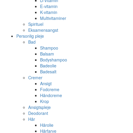
D-Vitamin
E-vitamin
K-vitamin
Multivitaminer
Spirituel
Eksamensangst
Personlig pleje
Bad
Shampoo
Balsam
Bodyshampoo
Badeolie
Badesalt
Cremer
Ansigt
Fodcreme
Håndcreme
Krop
Ansigtspleje
Deodorant
Hår
Hårolie
Hårfarve