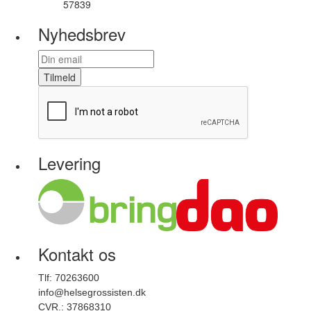
57839
Varenummer
Nyhedsbrev
Tilmeld
Levering
Kontakt os
Tlf: 70263600
info@helsegrossisten.dk
CVR.: 37868310