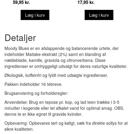
59,95 kr.
17,95 kr.
Læg i kurv
Læg i kurv
Detaljer
Moody Blues er en afslappende og balancerende urtete, der
indeholder Maitake-ekstrakt (2%) samt en blanding af
nældeblade, kamille, graviola og citronverbena. Disse
ingredienser er omhyggeligt udvalgt for deres naturlige kvaliteter.
Økologisk, koffeinfri og fyldt med udsøgte ingredienser.
Pakken indeholder 16 tebreve.
Brugsanvisning og forholdsregler:
Anvendelse: Brug en tepose pr. kop, og lad teen trække i 3-5
minutter i kogende eller let afkølet vand for optimal smag. OBS.
denne te er ikke egnet til gravide kvinder.
Opbevaring: Opbevares tørt og køligt, væk fra direkte sollys for at
sikre kvaliteten.