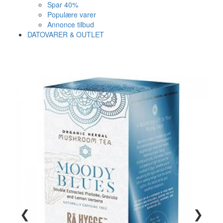
Spar 40%
Populære varer
Annonce tilbud
DATOVARER & OUTLET
Varen er nu i kurven ✔
Vi anbefaler dig disse
SE KURV
LUK
❮
❯