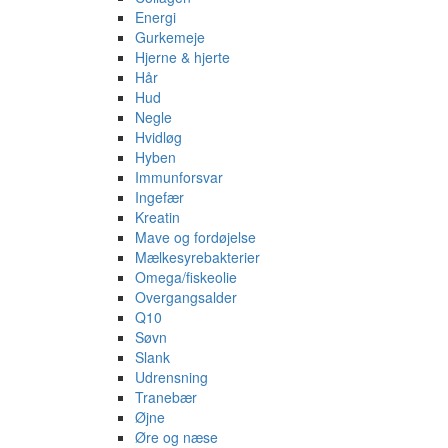
Energi
Gurkemeje
Hjerne & hjerte
Hår
Hud
Negle
Hvidløg
Hyben
Immunforsvar
Ingefær
Kreatin
Mave og fordøjelse
Mælkesyrebakterier
Omega/fiskeolie
Overgangsalder
Q10
Søvn
Slank
Udrensning
Tranebær
Øjne
Øre og næse