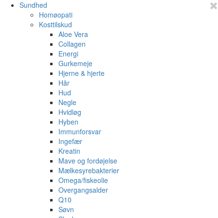
Sundhed
Homøopati
Kosttilskud
Aloe Vera
Collagen
Energi
Gurkemeje
Hjerne & hjerte
Hår
Hud
Negle
Hvidløg
Hyben
Immunforsvar
Ingefær
Kreatin
Mave og fordøjelse
Mælkesyrebakterier
Omega/fiskeolie
Overgangsalder
Q10
Søvn