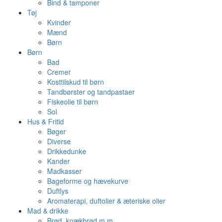
Bind & tamponer
Tøj
Kvinder
Mænd
Børn
Børn
Bad
Cremer
Kosttilskud til børn
Tandbørster og tandpastaer
Fiskeolie til børn
Sol
Hus & Fritid
Bøger
Diverse
Drikkedunke
Kander
Madkasser
Bageforme og hævekurve
Duftlys
Aromaterapi, duftolier & æteriske olier
Mad & drikke
Brød, knækbrød m.m.