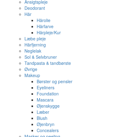
Ansigtspleje
Deodorant
Hår
Hårolie
Hårfarve
Hårpleje/Kur
Læbe pleje
Hårfjerning
Neglelak
Sol & Selvbruner
Tandpasta & tandbørste
Øvrige
Makeup
Børster og pensler
Eyeliners
Foundation
Mascara
Øjenskygge
Læber
Blush
Øjenbryn
Concealers
Masker og peeling