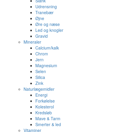
Slank
Udrensning
Tranebær
Øjne
Øre og næse
Led og knogler
Gravid
Mineraler
Calcium/kalk
Chrom
Jern
Magnesium
Selen
Silica
Zink
Naturlægemidler
Energi
Forkølelse
Kolesterol
Kredsløb
Mave & Tarm
Smerter & led
Vitaminer