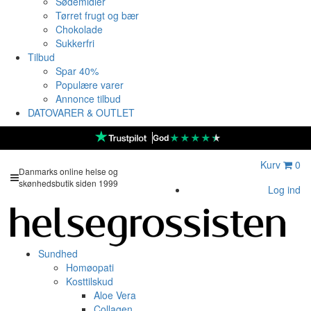
Sødemidler
Tørret frugt og bær
Chokolade
Sukkerfri
Tilbud
Spar 40%
Populære varer
Annonce tilbud
DATOVARER & OUTLET
★
★
★
★
★
God
Kurv
0
Danmarks online helse og
skønhedsbutik siden 1999
Log ind
Sundhed
Homøopati
Kosttilskud
Aloe Vera
Collagen