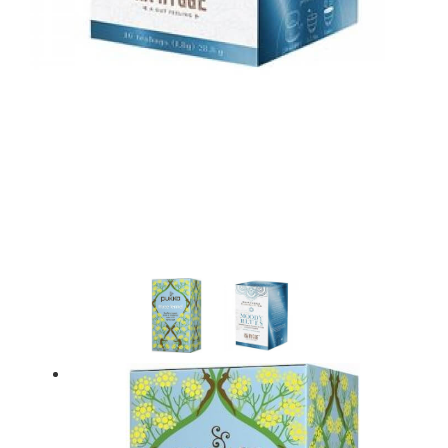
Spice It Up - Tremella Herbal Tea Ø 16 Breve
59,95 kr.
Læg i kurv