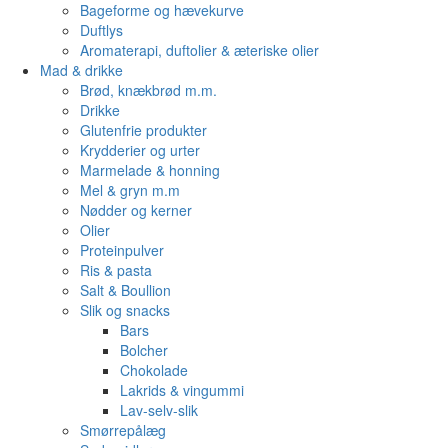
Bageforme og hævekurve
Duftlys
Aromaterapi, duftolier & æteriske olier
Mad & drikke
Brød, knækbrød m.m.
Drikke
Glutenfrie produkter
Krydderier og urter
Marmelade & honning
Mel & gryn m.m
Nødder og kerner
Olier
Proteinpulver
Ris & pasta
Salt & Boullion
Slik og snacks
Bars
Bolcher
Chokolade
Lakrids & vingummi
Lav-selv-slik
Smørrepålæg