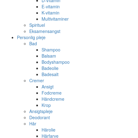
D-Vitamin
E-vitamin
K-vitamin
Multivitaminer
Spirituel
Eksamensangst
Personlig pleje
Bad
Shampoo
Balsam
Bodyshampoo
Badeolie
Badesalt
Cremer
Ansigt
Fodcreme
Håndcreme
Krop
Ansigtspleje
Deodorant
Hår
Hårolie
Hårfarve