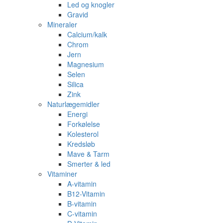
Led og knogler
Gravid
Mineraler
Calcium/kalk
Chrom
Jern
Magnesium
Selen
Silica
Zink
Naturlægemidler
Energi
Forkølelse
Kolesterol
Kredsløb
Mave & Tarm
Smerter & led
Vitaminer
A-vitamin
B12-Vitamin
B-vitamin
C-vitamin