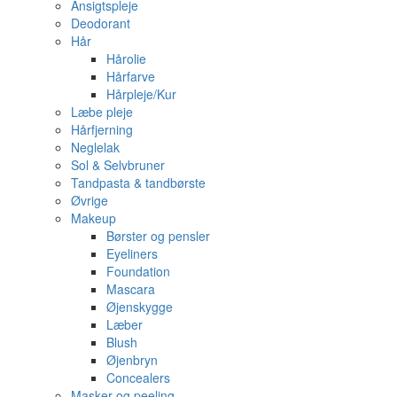
Ansigtspleje
Deodorant
Hår
Hårolie
Hårfarve
Hårpleje/Kur
Læbe pleje
Hårfjerning
Neglelak
Sol & Selvbruner
Tandpasta & tandbørste
Øvrige
Makeup
Børster og pensler
Eyeliners
Foundation
Mascara
Øjenskygge
Læber
Blush
Øjenbryn
Concealers
Masker og peeling