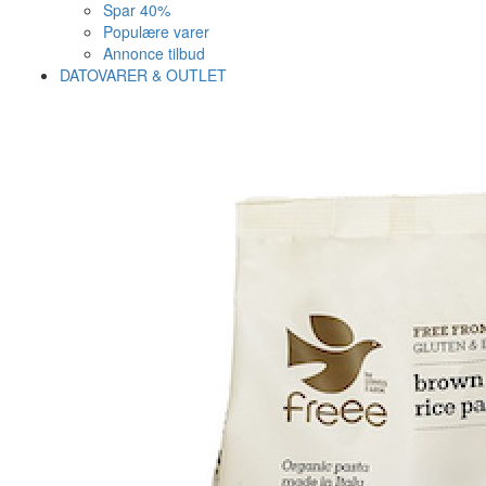
Spar 40%
Populære varer
Annonce tilbud
DATOVARER & OUTLET
Varen er nu i kurven ✔
Vi anbefaler dig disse
SE KURV
LUK