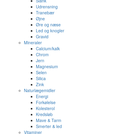
Slank
Udrensning
Tranebær
Øjne
Øre og næse
Led og knogler
Gravid
Mineraler
Calcium/kalk
Chrom
Jern
Magnesium
Selen
Silica
Zink
Naturlægemidler
Energi
Forkølelse
Kolesterol
Kredsløb
Mave & Tarm
Smerter & led
Vitaminer