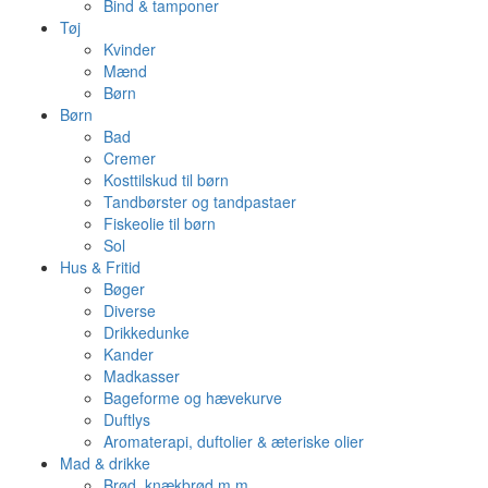
Bind & tamponer
Tøj
Kvinder
Mænd
Børn
Børn
Bad
Cremer
Kosttilskud til børn
Tandbørster og tandpastaer
Fiskeolie til børn
Sol
Hus & Fritid
Bøger
Diverse
Drikkedunke
Kander
Madkasser
Bageforme og hævekurve
Duftlys
Aromaterapi, duftolier & æteriske olier
Mad & drikke
Brød, knækbrød m.m.