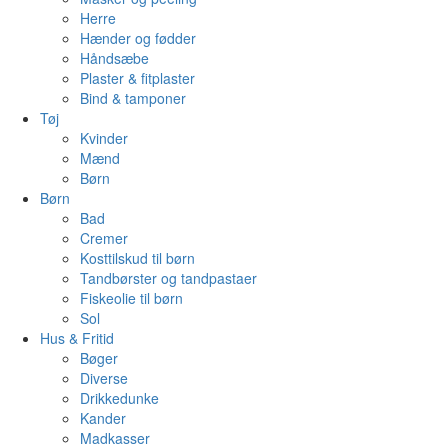
Herre
Hænder og fødder
Håndsæbe
Plaster & fitplaster
Bind & tamponer
Tøj
Kvinder
Mænd
Børn
Børn
Bad
Cremer
Kosttilskud til børn
Tandbørster og tandpastaer
Fiskeolie til børn
Sol
Hus & Fritid
Bøger
Diverse
Drikkedunke
Kander
Madkasser