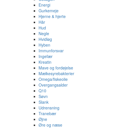
Energi
Gurkemeje
Hjerne & hjerte
Hår
Hud
Negle
Hvidløg
Hyben
Immunforsvar
Ingefær
Kreatin
Mave og fordøjelse
Mælkesyrebakterier
Omega/fiskeolie
Overgangsalder
Q10
Søvn
Slank
Udrensning
Tranebær
Øjne
Øre og næse