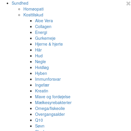
Sundhed
Homøopati
Kosttilskud
Aloe Vera
Collagen
Energi
Gurkemeje
Hjerne & hjerte
Hår
Hud
Negle
Hvidløg
Hyben
Immunforsvar
Ingefær
Kreatin
Mave og fordøjelse
Mælkesyrebakterier
Omega/fiskeolie
Overgangsalder
Q10
Søvn