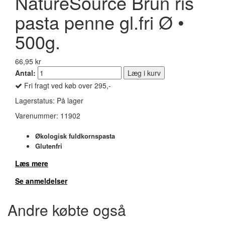
NatureSource Brun ris
pasta penne gl.fri Ø •
500g.
66,95 kr
Antal:
Læg i kurv
Fri fragt ved køb over 295,-
Lagerstatus:
På lager
Varenummer:
11902
Økologisk fuldkornspasta
Glutenfri
Læs mere
Se anmeldelser
Andre købte også