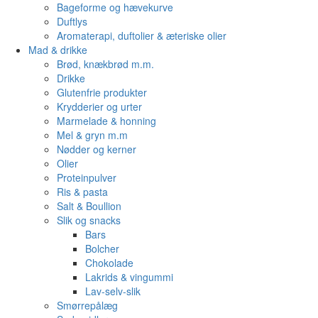
Bageforme og hævekurve
Duftlys
Aromaterapi, duftolier & æteriske olier
Mad & drikke
Brød, knækbrød m.m.
Drikke
Glutenfrie produkter
Krydderier og urter
Marmelade & honning
Mel & gryn m.m
Nødder og kerner
Olier
Proteinpulver
Ris & pasta
Salt & Boullion
Slik og snacks
Bars
Bolcher
Chokolade
Lakrids & vingummi
Lav-selv-slik
Smørrepålæg