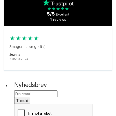
★
★
★
★
★
5/5
Excellent
1 reviews
★
★
★
★
★
Smager super godt :)
Joanna
• 05.10.2024
Nyhedsbrev
Tilmeld