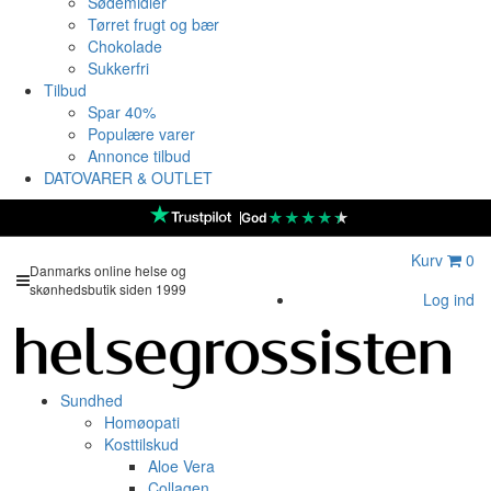
Sødemidler
Tørret frugt og bær
Chokolade
Sukkerfri
Tilbud
Spar 40%
Populære varer
Annonce tilbud
DATOVARER & OUTLET
★
★
★
★
★
God
Kurv
0
Danmarks online helse og
skønhedsbutik siden 1999
Log ind
Sundhed
Homøopati
Kosttilskud
Aloe Vera
Collagen