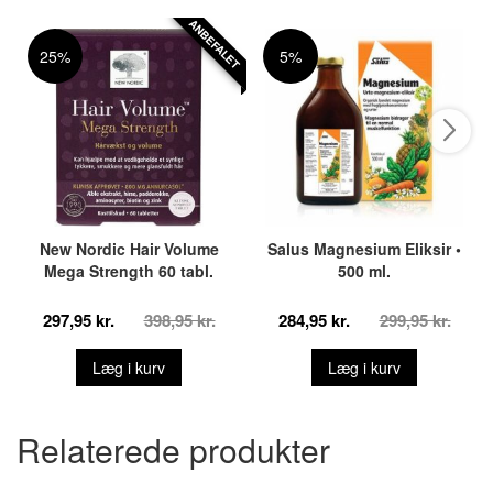
ANBEFALET
25%
5%
New Nordic Hair Volume
Salus Magnesium Eliksir •
Mega Strength 60 tabl.
500 ml.
297,95 kr.
398,95 kr.
284,95 kr.
299,95 kr.
Læg i kurv
Læg i kurv
Relaterede produkter