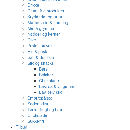
Drikke
Glutenfrie produkter
Krydderier og urter
Marmelade & honning
Mel & gryn m.m
Nødder og kerner
Olier
Proteinpulver
Ris & pasta
Salt & Boullion
Slik og snacks
Bars
Bolcher
Chokolade
Lakrids & vingummi
Lav-selv-slik
Smørrepålæg
Sødemidler
Tørret frugt og bær
Chokolade
Sukkerfri
Tilbud