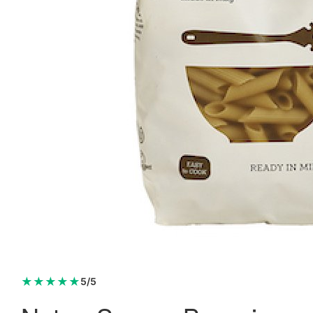
ND Gærflager • 180 g.
119,95 kr.
Læg i kurv
★
★
★
★
★
5/5