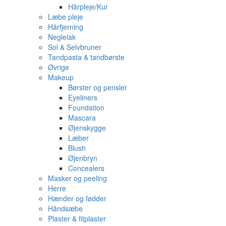
Hårpleje/Kur
Læbe pleje
Hårfjerning
Neglelak
Sol & Selvbruner
Tandpasta & tandbørste
Øvrige
Makeup
Børster og pensler
Eyeliners
Foundation
Mascara
Øjenskygge
Læber
Blush
Øjenbryn
Concealers
Masker og peeling
Herre
Hænder og fødder
Håndsæbe
Plaster & fitplaster