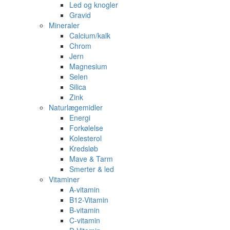
Led og knogler
Gravid
Mineraler
Calcium/kalk
Chrom
Jern
Magnesium
Selen
Silica
Zink
Naturlægemidler
Energi
Forkølelse
Kolesterol
Kredsløb
Mave & Tarm
Smerter & led
Vitaminer
A-vitamin
B12-Vitamin
B-vitamin
C-vitamin