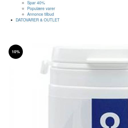
Spar 40%
Populære varer
Annonce tilbud
DATOVARER & OUTLET
Varen er nu i kurven ✔
Vi anbefaler dig disse
10%
SE KURV
LUK