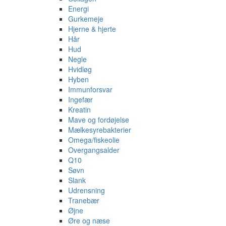
Energi
Gurkemeje
Hjerne & hjerte
Hår
Hud
Negle
Hvidløg
Hyben
Immunforsvar
Ingefær
Kreatin
Mave og fordøjelse
Mælkesyrebakterier
Omega/fiskeolie
Overgangsalder
Q10
Søvn
Slank
Udrensning
Tranebær
Øjne
Øre og næse