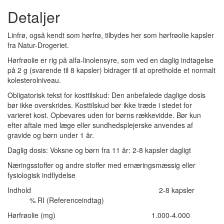
Detaljer
Linfrø, også kendt som hørfrø, tilbydes her som hørfrøolie kapsler
fra Natur-Drogeriet.
Hørfrøolie er rig på alfa-linolensyre, som ved en daglig indtagelse
på 2 g (svarende til 8 kapsler) bidrager til at opretholde et normalt
kolesterolniveau.
Obligatorisk tekst for kosttilskud: Den anbefalede daglige dosis
bør ikke overskrides. Kosttilskud bør ikke træde i stedet for
varieret kost. Opbevares uden for børns rækkevidde. Bør kun
efter aftale med læge eller sundhedsplejerske anvendes af
gravide og børn under 1 år.
Daglig dosis: Voksne og børn fra 11 år: 2-8 kapsler dagligt
Næringsstoffer og andre stoffer med ernæringsmæssig eller
fysiologisk indflydelse
Indhold 2-8 kapsler
% RI (Referenceindtag)
Hørfrøolie (mg) 1.000-4.000