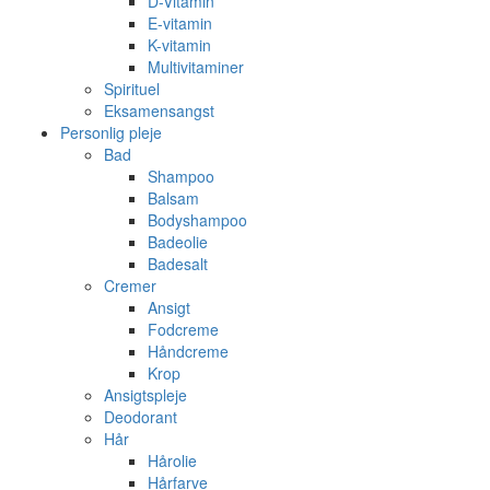
D-Vitamin
E-vitamin
K-vitamin
Multivitaminer
Spirituel
Eksamensangst
Personlig pleje
Bad
Shampoo
Balsam
Bodyshampoo
Badeolie
Badesalt
Cremer
Ansigt
Fodcreme
Håndcreme
Krop
Ansigtspleje
Deodorant
Hår
Hårolie
Hårfarve