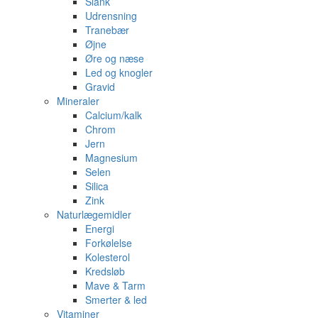
Slank
Udrensning
Tranebær
Øjne
Øre og næse
Led og knogler
Gravid
Mineraler
Calcium/kalk
Chrom
Jern
Magnesium
Selen
Silica
Zink
Naturlægemidler
Energi
Forkølelse
Kolesterol
Kredsløb
Mave & Tarm
Smerter & led
Vitaminer