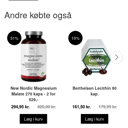
Andre købte også
31%
10%
New Nordic Magnesium
Berthelsen Lecithin 90
Malate 270 kaps - 2 for
kap.
529,-
294,95 kr.
426,00 kr.
161,50 kr.
179,95 kr.
Læg i kurv
Læg i kurv