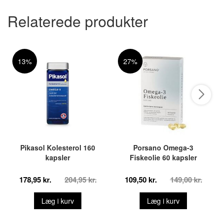
Relaterede produkter
13%
27%
Pikasol Kolesterol 160
Porsano Omega-3
kapsler
Fiskeolie 60 kapsler
178,95 kr.
204,95 kr.
109,50 kr.
149,00 kr.
Læg i kurv
Læg i kurv