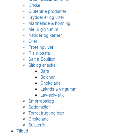
Drikke
Glutenfrie produkter
Krydderier og urter
Marmelade & honning
Mel & gryn m.m
Nødder og kerner
Olier
Proteinpulver
Ris & pasta
Salt & Boullion
Slik og snacks
Bars
Bolcher
Chokolade
Lakrids & vingummi
Lav-selv-slik
Smørrepålæg
Sødemidler
Tørret frugt og bær
Chokolade
Sukkerfri
Tilbud