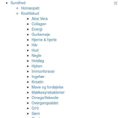
Sundhed
Homøopati
Kosttilskud
Aloe Vera
Collagen
Energi
Gurkemeje
Hjerne & hjerte
Hår
Hud
Negle
Hvidløg
Hyben
Immunforsvar
Ingefær
Kreatin
Mave og fordøjelse
Mælkesyrebakterier
Omega/fiskeolie
Overgangsalder
Q10
Søvn