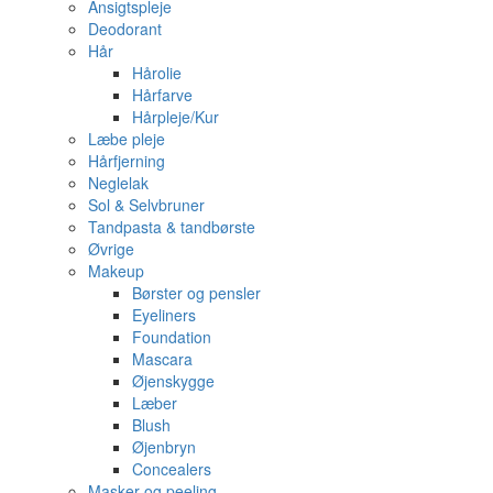
Ansigtspleje
Deodorant
Hår
Hårolie
Hårfarve
Hårpleje/Kur
Læbe pleje
Hårfjerning
Neglelak
Sol & Selvbruner
Tandpasta & tandbørste
Øvrige
Makeup
Børster og pensler
Eyeliners
Foundation
Mascara
Øjenskygge
Læber
Blush
Øjenbryn
Concealers
Masker og peeling