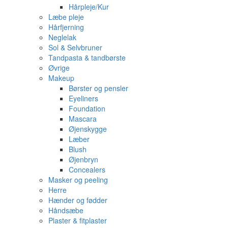
Hårpleje/Kur
Læbe pleje
Hårfjerning
Neglelak
Sol & Selvbruner
Tandpasta & tandbørste
Øvrige
Makeup
Børster og pensler
Eyeliners
Foundation
Mascara
Øjenskygge
Læber
Blush
Øjenbryn
Concealers
Masker og peeling
Herre
Hænder og fødder
Håndsæbe
Plaster & fitplaster