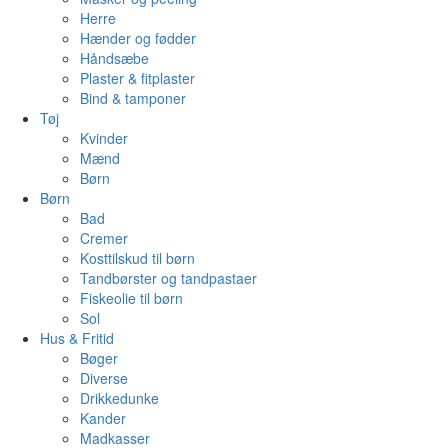
Herre
Hænder og fødder
Håndsæbe
Plaster & fitplaster
Bind & tamponer
Tøj
Kvinder
Mænd
Børn
Børn
Bad
Cremer
Kosttilskud til børn
Tandbørster og tandpastaer
Fiskeolie til børn
Sol
Hus & Fritid
Bøger
Diverse
Drikkedunke
Kander
Madkasser