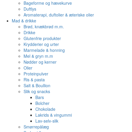
Bageforme og hævekurve
Duftlys
Aromaterapi, duftolier & æteriske olier
Mad & drikke
Brød, knækbrød m.m.
Drikke
Glutenfrie produkter
Krydderier og urter
Marmelade & honning
Mel & gryn m.m
Nødder og kerner
Olier
Proteinpulver
Ris & pasta
Salt & Boullion
Slik og snacks
Bars
Bolcher
Chokolade
Lakrids & vingummi
Lav-selv-slik
Smørrepålæg