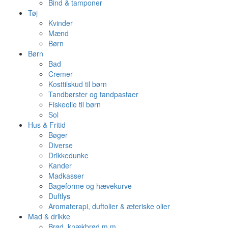
Bind & tamponer
Tøj
Kvinder
Mænd
Børn
Børn
Bad
Cremer
Kosttilskud til børn
Tandbørster og tandpastaer
Fiskeolie til børn
Sol
Hus & Fritid
Bøger
Diverse
Drikkedunke
Kander
Madkasser
Bageforme og hævekurve
Duftlys
Aromaterapi, duftolier & æteriske olier
Mad & drikke
Brød, knækbrød m.m.