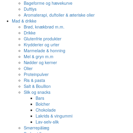
Bageforme og hævekurve
Duftlys
Aromaterapi, duftolier & æteriske olier
Mad & drikke
Brød, knækbrød m.m.
Drikke
Glutenfrie produkter
Krydderier og urter
Marmelade & honning
Mel & gryn m.m
Nødder og kerner
Olier
Proteinpulver
Ris & pasta
Salt & Boullion
Slik og snacks
Bars
Bolcher
Chokolade
Lakrids & vingummi
Lav-selv-slik
Smørrepålæg