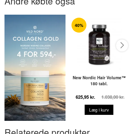
Andre købte også
40%
New Nordic Hair Volume™
180 tabl.
625,95 kr.
1.038,00 kr.
Læg i kurv
Relaterede produkter