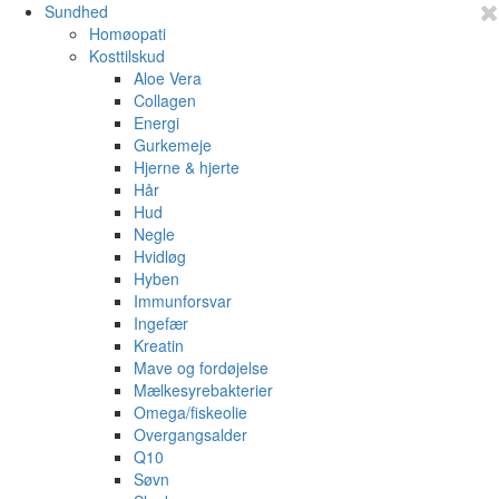
Sundhed
Homøopati
Kosttilskud
Aloe Vera
Collagen
Energi
Gurkemeje
Hjerne & hjerte
Hår
Hud
Negle
Hvidløg
Hyben
Immunforsvar
Ingefær
Kreatin
Mave og fordøjelse
Mælkesyrebakterier
Omega/fiskeolie
Overgangsalder
Q10
Søvn