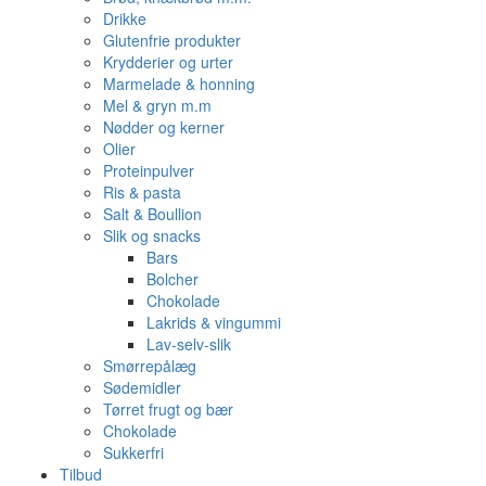
Drikke
Glutenfrie produkter
Krydderier og urter
Marmelade & honning
Mel & gryn m.m
Nødder og kerner
Olier
Proteinpulver
Ris & pasta
Salt & Boullion
Slik og snacks
Bars
Bolcher
Chokolade
Lakrids & vingummi
Lav-selv-slik
Smørrepålæg
Sødemidler
Tørret frugt og bær
Chokolade
Sukkerfri
Tilbud