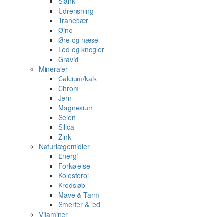
Slank
Udrensning
Tranebær
Øjne
Øre og næse
Led og knogler
Gravid
Mineraler
Calcium/kalk
Chrom
Jern
Magnesium
Selen
Silica
Zink
Naturlægemidler
Energi
Forkølelse
Kolesterol
Kredsløb
Mave & Tarm
Smerter & led
Vitaminer