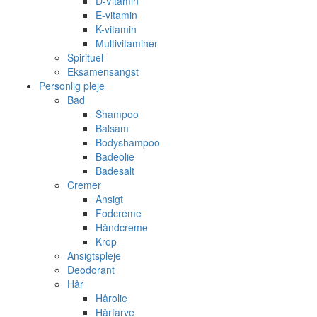
D-Vitamin
E-vitamin
K-vitamin
Multivitaminer
Spirituel
Eksamensangst
Personlig pleje
Bad
Shampoo
Balsam
Bodyshampoo
Badeolie
Badesalt
Cremer
Ansigt
Fodcreme
Håndcreme
Krop
Ansigtspleje
Deodorant
Hår
Hårolie
Hårfarve