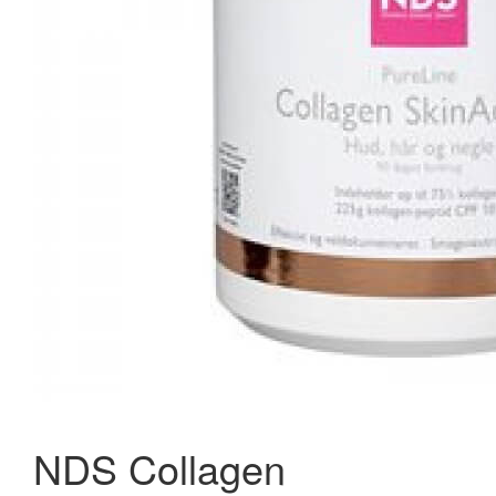
Unikalk Basic 180 tab.
128,95 kr.
144,95 kr.
Læg i kurv
NDS Collagen