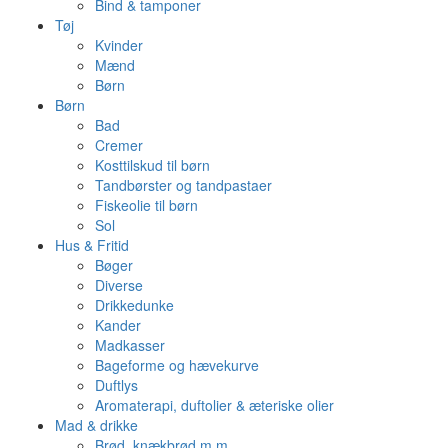
Bind & tamponer
Tøj
Kvinder
Mænd
Børn
Børn
Bad
Cremer
Kosttilskud til børn
Tandbørster og tandpastaer
Fiskeolie til børn
Sol
Hus & Fritid
Bøger
Diverse
Drikkedunke
Kander
Madkasser
Bageforme og hævekurve
Duftlys
Aromaterapi, duftolier & æteriske olier
Mad & drikke
Brød, knækbrød m.m.