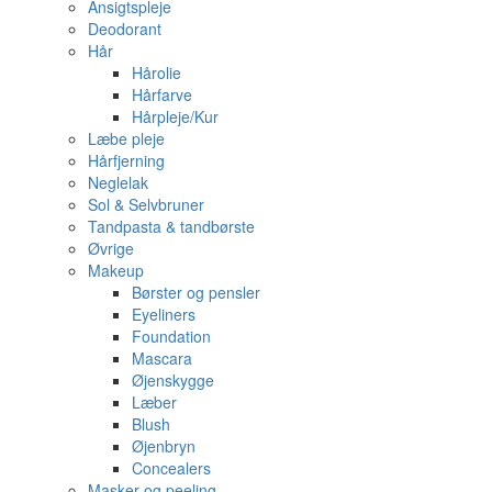
Ansigtspleje
Deodorant
Hår
Hårolie
Hårfarve
Hårpleje/Kur
Læbe pleje
Hårfjerning
Neglelak
Sol & Selvbruner
Tandpasta & tandbørste
Øvrige
Makeup
Børster og pensler
Eyeliners
Foundation
Mascara
Øjenskygge
Læber
Blush
Øjenbryn
Concealers
Masker og peeling