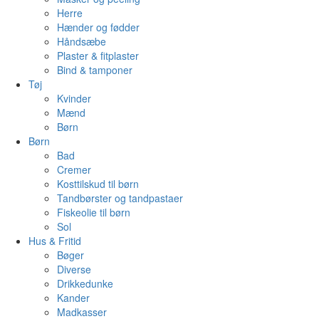
Herre
Hænder og fødder
Håndsæbe
Plaster & fitplaster
Bind & tamponer
Tøj
Kvinder
Mænd
Børn
Børn
Bad
Cremer
Kosttilskud til børn
Tandbørster og tandpastaer
Fiskeolie til børn
Sol
Hus & Fritid
Bøger
Diverse
Drikkedunke
Kander
Madkasser