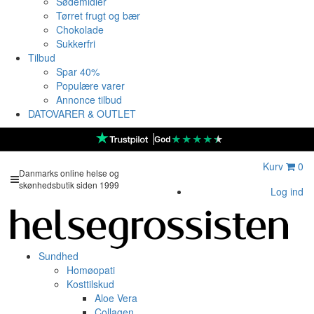
Sødemidler
Tørret frugt og bær
Chokolade
Sukkerfri
Tilbud
Spar 40%
Populære varer
Annonce tilbud
DATOVARER & OUTLET
★
★
★
★
★
God
Kurv
0
Danmarks online helse og
skønhedsbutik siden 1999
Log ind
Sundhed
Homøopati
Kosttilskud
Aloe Vera
Collagen