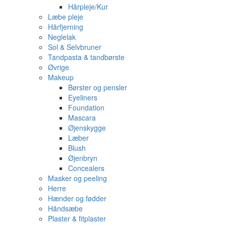
Hårpleje/Kur
Læbe pleje
Hårfjerning
Neglelak
Sol & Selvbruner
Tandpasta & tandbørste
Øvrige
Makeup
Børster og pensler
Eyeliners
Foundation
Mascara
Øjenskygge
Læber
Blush
Øjenbryn
Concealers
Masker og peeling
Herre
Hænder og fødder
Håndsæbe
Plaster & fitplaster