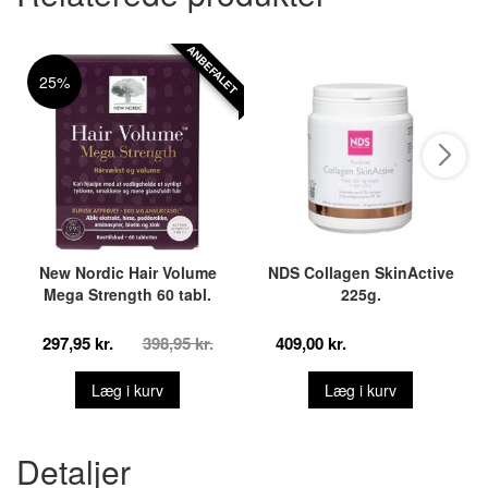
ANBEFALET
25%
New Nordic Hair Volume
NDS Collagen SkinActive
Mega Strength 60 tabl.
225g.
297,95 kr.
398,95 kr.
409,00 kr.
Læg i kurv
Læg i kurv
Detaljer