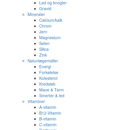
Led og knogler
Gravid
Mineraler
Calcium/kalk
Chrom
Jern
Magnesium
Selen
Silica
Zink
Naturlægemidler
Energi
Forkølelse
Kolesterol
Kredsløb
Mave & Tarm
Smerter & led
Vitaminer
A-vitamin
B12-Vitamin
B-vitamin
C-vitamin