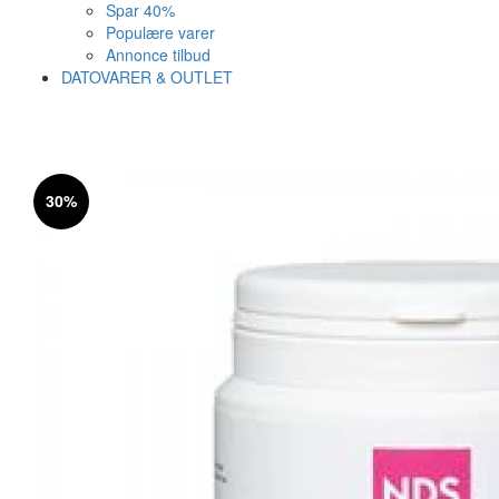
Spar 40%
Populære varer
Annonce tilbud
DATOVARER & OUTLET
Varen er nu i kurven ✔
Vi anbefaler dig disse
30%
SE KURV
LUK
11%