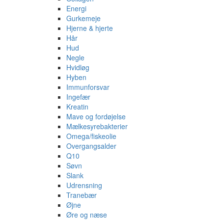
Energi
Gurkemeje
Hjerne & hjerte
Hår
Hud
Negle
Hvidløg
Hyben
Immunforsvar
Ingefær
Kreatin
Mave og fordøjelse
Mælkesyrebakterier
Omega/fiskeolie
Overgangsalder
Q10
Søvn
Slank
Udrensning
Tranebær
Øjne
Øre og næse