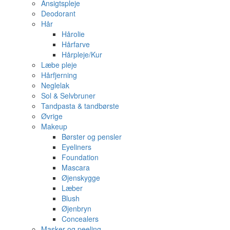
Ansigtspleje
Deodorant
Hår
Hårolie
Hårfarve
Hårpleje/Kur
Læbe pleje
Hårfjerning
Neglelak
Sol & Selvbruner
Tandpasta & tandbørste
Øvrige
Makeup
Børster og pensler
Eyeliners
Foundation
Mascara
Øjenskygge
Læber
Blush
Øjenbryn
Concealers
Masker og peeling