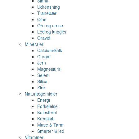
Slank
Udrensning
Tranebær
Øjne
Øre og næse
Led og knogler
Gravid
Mineraler
Calcium/kalk
Chrom
Jern
Magnesium
Selen
Silica
Zink
Naturlægemidler
Energi
Forkølelse
Kolesterol
Kredsløb
Mave & Tarm
Smerter & led
Vitaminer