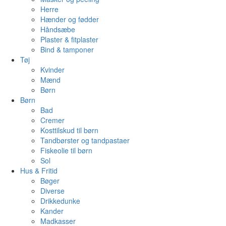
Herre
Hænder og fødder
Håndsæbe
Plaster & fitplaster
Bind & tamponer
Tøj
Kvinder
Mænd
Børn
Børn
Bad
Cremer
Kosttilskud til børn
Tandbørster og tandpastaer
Fiskeolie til børn
Sol
Hus & Fritid
Bøger
Diverse
Drikkedunke
Kander
Madkasser