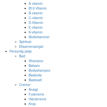
A-vitamin
B12-Vitamin
B-vitamin
C-vitamin
D-Vitamin
E-vitamin
K-vitamin
Multivitaminer
Spirituel
Eksamensangst
Personlig pleje
Bad
Shampoo
Balsam
Bodyshampoo
Badeolie
Badesalt
Cremer
Ansigt
Fodcreme
Håndcreme
Krop