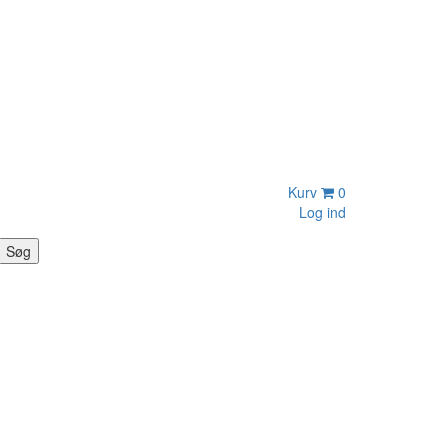
Kurv
0
Log ind
Søg