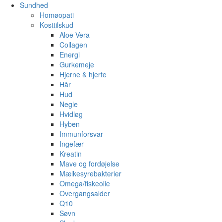
Sundhed
Homøopati
Kosttilskud
Aloe Vera
Collagen
Energi
Gurkemeje
Hjerne & hjerte
Hår
Hud
Negle
Hvidløg
Hyben
Immunforsvar
Ingefær
Kreatin
Mave og fordøjelse
Mælkesyrebakterier
Omega/fiskeolie
Overgangsalder
Q10
Søvn