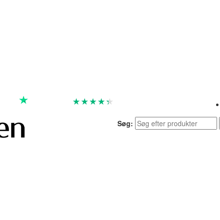
★
★
★
★
★
God
4.4 baseret på 7.259 anmeldelser
Søg: