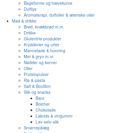
Bageforme og hævekurve
Duftlys
Aromaterapi, duftolier & æteriske olier
Mad & drikke
Brød, knækbrød m.m.
Drikke
Glutenfrie produkter
Krydderier og urter
Marmelade & honning
Mel & gryn m.m
Nødder og kerner
Olier
Proteinpulver
Ris & pasta
Salt & Boullion
Slik og snacks
Bars
Bolcher
Chokolade
Lakrids & vingummi
Lav-selv-slik
Smørrepålæg