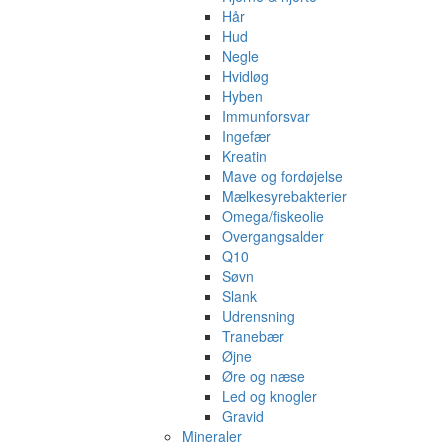
Hår
Hud
Negle
Hvidløg
Hyben
Immunforsvar
Ingefær
Kreatin
Mave og fordøjelse
Mælkesyrebakterier
Omega/fiskeolie
Overgangsalder
Q10
Søvn
Slank
Udrensning
Tranebær
Øjne
Øre og næse
Led og knogler
Gravid
Mineraler