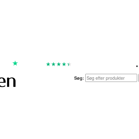
★
★
★
★
★
God
4.4 baseret på 7.261 anmeldelser
Søg: