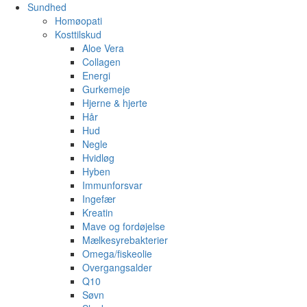
Sundhed
Homøopati
Kosttilskud
Aloe Vera
Collagen
Energi
Gurkemeje
Hjerne & hjerte
Hår
Hud
Negle
Hvidløg
Hyben
Immunforsvar
Ingefær
Kreatin
Mave og fordøjelse
Mælkesyrebakterier
Omega/fiskeolie
Overgangsalder
Q10
Søvn