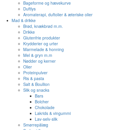
Bageforme og hævekurve
Duftlys
Aromaterapi, duftolier & æteriske olier
Mad & drikke
Brød, knækbrød m.m.
Drikke
Glutenfrie produkter
Krydderier og urter
Marmelade & honning
Mel & gryn m.m
Nødder og kerner
Olier
Proteinpulver
Ris & pasta
Salt & Boullion
Slik og snacks
Bars
Bolcher
Chokolade
Lakrids & vingummi
Lav-selv-slik
Smørrepålæg