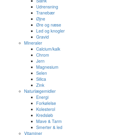
Slank
Udrensning
Tranebær
Øjne
Øre og næse
Led og knogler
Gravid
Mineraler
Calcium/kalk
Chrom
Jern
Magnesium
Selen
Silica
Zink
Naturlægemidler
Energi
Forkølelse
Kolesterol
Kredsløb
Mave & Tarm
Smerter & led
Vitaminer