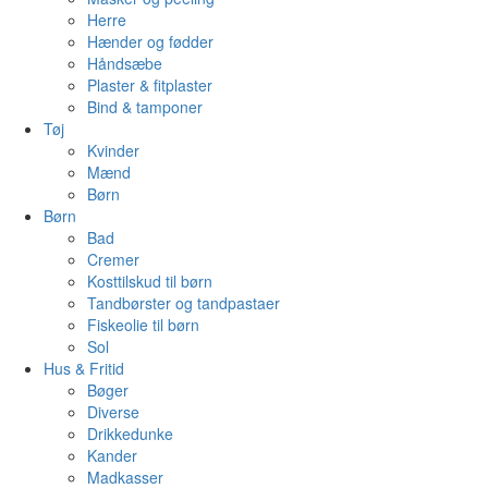
Herre
Hænder og fødder
Håndsæbe
Plaster & fitplaster
Bind & tamponer
Tøj
Kvinder
Mænd
Børn
Børn
Bad
Cremer
Kosttilskud til børn
Tandbørster og tandpastaer
Fiskeolie til børn
Sol
Hus & Fritid
Bøger
Diverse
Drikkedunke
Kander
Madkasser