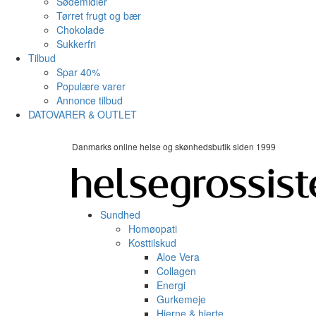
Sødemidler
Tørret frugt og bær
Chokolade
Sukkerfri
Tilbud
Spar 40%
Populære varer
Annonce tilbud
DATOVARER & OUTLET
Danmarks online helse og skønhedsbutik siden 1999
Sundhed
Homøopati
Kosttilskud
Aloe Vera
Collagen
Energi
Gurkemeje
Hjerne & hjerte