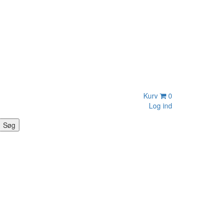
Kurv
0
Log ind
Søg