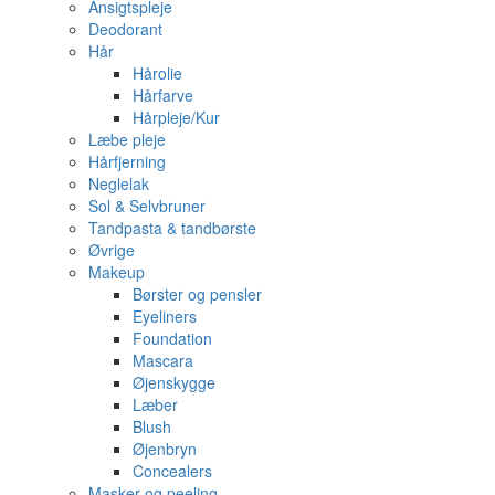
Ansigtspleje
Deodorant
Hår
Hårolie
Hårfarve
Hårpleje/Kur
Læbe pleje
Hårfjerning
Neglelak
Sol & Selvbruner
Tandpasta & tandbørste
Øvrige
Makeup
Børster og pensler
Eyeliners
Foundation
Mascara
Øjenskygge
Læber
Blush
Øjenbryn
Concealers
Masker og peeling