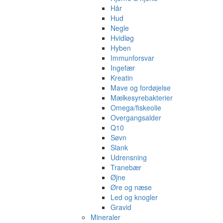
Hår
Hud
Negle
Hvidløg
Hyben
Immunforsvar
Ingefær
Kreatin
Mave og fordøjelse
Mælkesyrebakterier
Omega/fiskeolie
Overgangsalder
Q10
Søvn
Slank
Udrensning
Tranebær
Øjne
Øre og næse
Led og knogler
Gravid
Mineraler