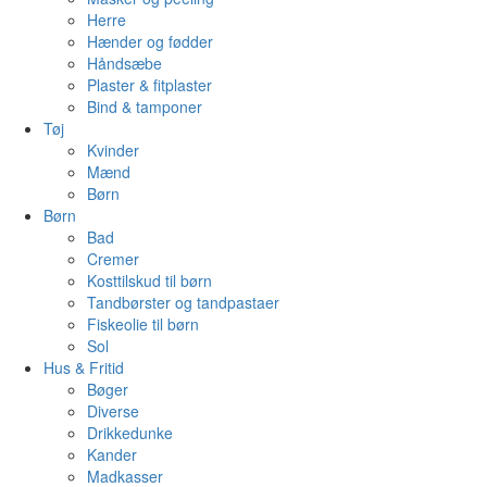
Herre
Hænder og fødder
Håndsæbe
Plaster & fitplaster
Bind & tamponer
Tøj
Kvinder
Mænd
Børn
Børn
Bad
Cremer
Kosttilskud til børn
Tandbørster og tandpastaer
Fiskeolie til børn
Sol
Hus & Fritid
Bøger
Diverse
Drikkedunke
Kander
Madkasser