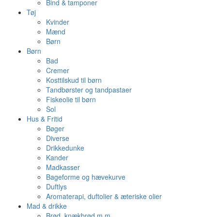
Bind & tamponer
Tøj
Kvinder
Mænd
Børn
Børn
Bad
Cremer
Kosttilskud til børn
Tandbørster og tandpastaer
Fiskeolie til børn
Sol
Hus & Fritid
Bøger
Diverse
Drikkedunke
Kander
Madkasser
Bageforme og hævekurve
Duftlys
Aromaterapi, duftolier & æteriske olier
Mad & drikke
Brød, knækbrød m.m.