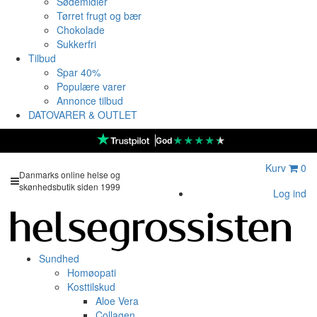
Sødemidler
Tørret frugt og bær
Chokolade
Sukkerfri
Tilbud
Spar 40%
Populære varer
Annonce tilbud
DATOVARER & OUTLET
★
★
★
★
★
God
Kurv
0
Danmarks online helse og
skønhedsbutik siden 1999
Log ind
Sundhed
Homøopati
Kosttilskud
Aloe Vera
Collagen