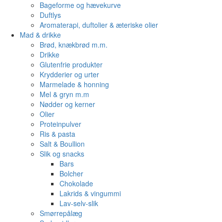
Bageforme og hævekurve
Duftlys
Aromaterapi, duftolier & æteriske olier
Mad & drikke
Brød, knækbrød m.m.
Drikke
Glutenfrie produkter
Krydderier og urter
Marmelade & honning
Mel & gryn m.m
Nødder og kerner
Olier
Proteinpulver
Ris & pasta
Salt & Boullion
Slik og snacks
Bars
Bolcher
Chokolade
Lakrids & vingummi
Lav-selv-slik
Smørrepålæg