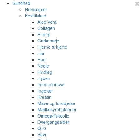
Sundhed
Homøopati
Kosttilskud
Aloe Vera
Collagen
Energi
Gurkemeje
Hjerne & hjerte
Hår
Hud
Negle
Hvidløg
Hyben
Immunforsvar
Ingefær
Kreatin
Mave og fordøjelse
Mælkesyrebakterier
Omega/fiskeolie
Overgangsalder
Q10
Søvn