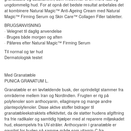
ungdommelig hud. For at opnå det bedste resultat anbefales det
at kombinere Natural Magic™ Anti-Ageing Cream med Natural
Magic™ Firming Serum og Skin Care™ Collagen Filler tabletter.
BRUGSANVISNING
· Velegnet til daglig anvendelse
· Bruges både morgen og aften
· Påføres efter Natural Magic™ Firming Serum
Til normal og tør hud
Dermatologisk testet
Med Granatæble
PUNICA GRANATUM
L.
Granatæble er en løvfældende busk, der oprindeligt stammer fra
områderne mellem Iran og Nordindien. Frugten er rig på
polyfenoler som anthocyanin, ellaginsyre og mange andre
plantepolyfenoler. Disse aktive stoffer bidrager til
granatæbleekstraktets effektivitet, da de støtter hudens afgiftning
fra frie radikaler og samtidig hjælper med at reparere miljøskadet
hud, eksempelvis fra UV-stråler. Anthocyanin i granatæble er
gavnligt for huden på samme måde som vitamin C fra