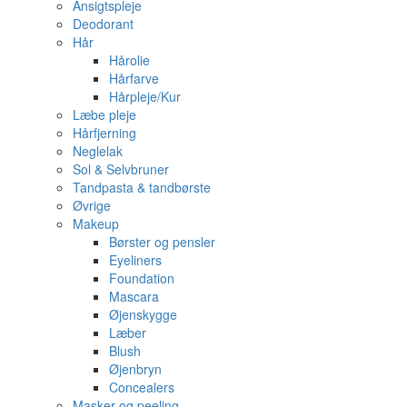
Ansigtspleje
Deodorant
Hår
Hårolie
Hårfarve
Hårpleje/Kur
Læbe pleje
Hårfjerning
Neglelak
Sol & Selvbruner
Tandpasta & tandbørste
Øvrige
Makeup
Børster og pensler
Eyeliners
Foundation
Mascara
Øjenskygge
Læber
Blush
Øjenbryn
Concealers
Masker og peeling