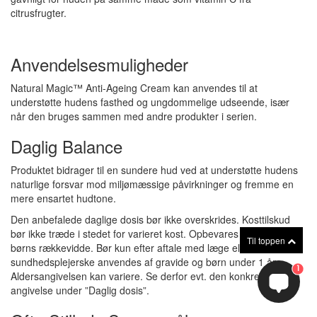
citrusfrugter.
Anvendelsesmuligheder
Natural Magic™ Anti-Ageing Cream kan anvendes til at
understøtte hudens fasthed og ungdommelige udseende, især
når den bruges sammen med andre produkter i serien.
Daglig Balance
Produktet bidrager til en sundere hud ved at understøtte hudens
naturlige forsvar mod miljømæssige påvirkninger og fremme en
mere ensartet hudtone.
Den anbefalede daglige dosis bør ikke overskrides. Kosttilskud
bør ikke træde i stedet for varieret kost. Opbevares uden for
Til toppen
børns rækkevidde. Bør kun efter aftale med læge eller
sundhedsplejerske anvendes af gravide og børn under 1 år.
1
Aldersangivelsen kan variere. Se derfor evt. den konkrete
angivelse under ”Daglig dosis”.