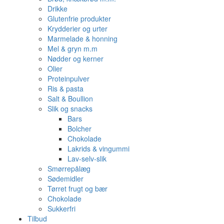
Drikke
Glutenfrie produkter
Krydderier og urter
Marmelade & honning
Mel & gryn m.m
Nødder og kerner
Olier
Proteinpulver
Ris & pasta
Salt & Boullion
Slik og snacks
Bars
Bolcher
Chokolade
Lakrids & vingummi
Lav-selv-slik
Smørrepålæg
Sødemidler
Tørret frugt og bær
Chokolade
Sukkerfri
Tilbud