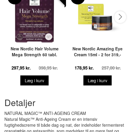
New Nordic Hair Volume
New Nordic Amazing Eye
Mega Strength 60 tabl.
Cream 15ml - 2 for 319,-
297,95 kr.
398,95 kr.
178,95 kr.
257,00 kr.
Læg i kurv
Læg i kurv
Detaljer
NATURAL MAGIC™ ANTI-AGEING CREAM
Natural Magic™ Anti-Ageing Cream er en intensiv
fugtighedscreme til både dag og nat, der indeholder fermenteret
granatæble og astaxanthin, som medvirker til en mere fast og