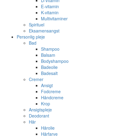
D-Vitamin
E-vitamin
K-vitamin
Multivitaminer
Spirituel
Eksamensangst
Personlig pleje
Bad
Shampoo
Balsam
Bodyshampoo
Badeolie
Badesalt
Cremer
Ansigt
Fodcreme
Håndcreme
Krop
Ansigtspleje
Deodorant
Hår
Hårolie
Hårfarve