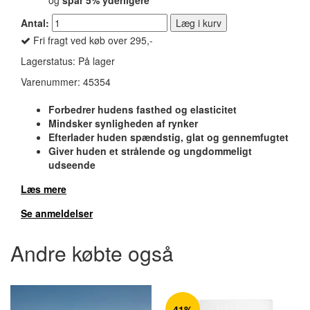
og
spar
5
% yderligere
Antal:
Læg i kurv
Fri fragt ved køb over 295,-
Lagerstatus:
På lager
Varenummer:
45354
Forbedrer hudens fasthed og elasticitet
Mindsker synligheden af rynker
Efterlader huden spændstig, glat og gennemfugtet
Giver huden et strålende og ungdommeligt
udseende
Læs mere
Se anmeldelser
Andre købte også
41%