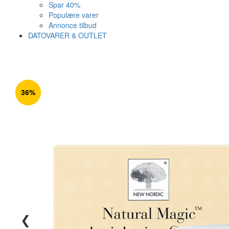
Spar 40%
Populære varer
Annonce tilbud
DATOVARER & OUTLET
Varen er nu i kurven ✔
Vi anbefaler dig disse
36%
36%
SE KURV
LUK
25%
❮