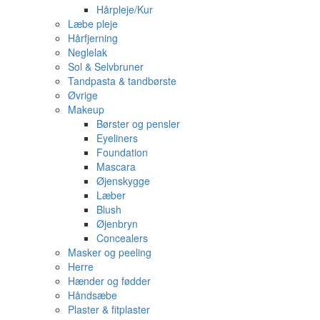
Hårpleje/Kur
Læbe pleje
Hårfjerning
Neglelak
Sol & Selvbruner
Tandpasta & tandbørste
Øvrige
Makeup
Børster og pensler
Eyeliners
Foundation
Mascara
Øjenskygge
Læber
Blush
Øjenbryn
Concealers
Masker og peeling
Herre
Hænder og fødder
Håndsæbe
Plaster & fitplaster