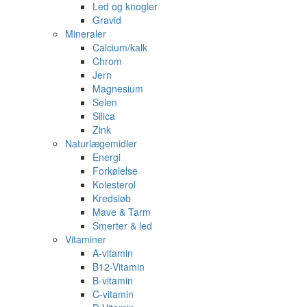
Led og knogler
Gravid
Mineraler
Calcium/kalk
Chrom
Jern
Magnesium
Selen
Silica
Zink
Naturlægemidler
Energi
Forkølelse
Kolesterol
Kredsløb
Mave & Tarm
Smerter & led
Vitaminer
A-vitamin
B12-Vitamin
B-vitamin
C-vitamin