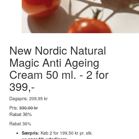
New Nordic Natural
Magic Anti Ageing
Cream 50 ml. - 2 for
399,-
Dagspris:
209,95 kr
Pris:
330,00 kr
Rabat 36%
Rabat 36%
Særpris:
Køb 2 for
199,50 kr
pr. stk.