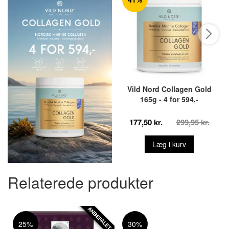
Vild Nord Collagen Gold
165g - 4 for 594,-
177,50 kr.
299,95 kr.
Læg i kurv
Relaterede produkter
ANBEFALET
25%
30%