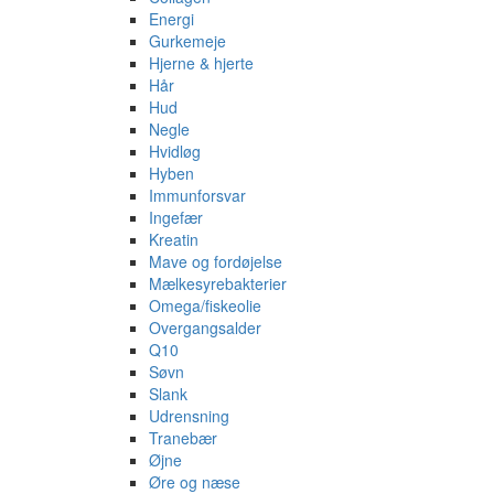
Energi
Gurkemeje
Hjerne & hjerte
Hår
Hud
Negle
Hvidløg
Hyben
Immunforsvar
Ingefær
Kreatin
Mave og fordøjelse
Mælkesyrebakterier
Omega/fiskeolie
Overgangsalder
Q10
Søvn
Slank
Udrensning
Tranebær
Øjne
Øre og næse