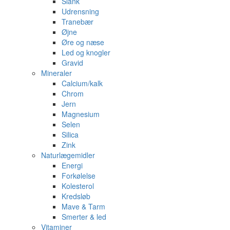
Slank
Udrensning
Tranebær
Øjne
Øre og næse
Led og knogler
Gravid
Mineraler
Calcium/kalk
Chrom
Jern
Magnesium
Selen
Silica
Zink
Naturlægemidler
Energi
Forkølelse
Kolesterol
Kredsløb
Mave & Tarm
Smerter & led
Vitaminer